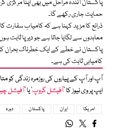
پاکستان آئندہ مراحل میں بھی اپنا مرکزی کردا
حمایت جاری رکھے گا۔
ذرائع کا مزید کہنا ہے کہ کامیاب سفارت کار
معاہدوں سے لگایا جاتا ہے جو دیرپا ثابت ہ
پاکستان نے خطے کے ایک خطرناک بحران کو
کامیابی ثابت کی ہے۔
آپ اور آپ کے پیاروں کی روزمرہ زندگی کو 
ایپ پر وی نیوز کا ’
آفیشل گروپ
‘ یا ’
آفیشل چی
امریکا
ایران
پاکستان
دورہ