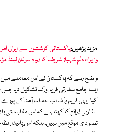
مزید پڑھیں:
پاکستانی کوششوں سے ایران امر
وزیراعظم شہباز شریف کا دورہ سوئٹزرلینڈ مؤخ
واضح رہے کہ پاکستان نے اس معاملے میں 
ایسا جامع سفارتی فریم ورک تشکیل دیا جس نے
کیا۔ یہی فریم ورک اب عملدرآمد کے پورے مر
سفارتی ذرائع کا کہنا ہے کہ اس مفاہمتی 
تصویری موقع میں نہیں، بلکہ اس پائیدار نظام