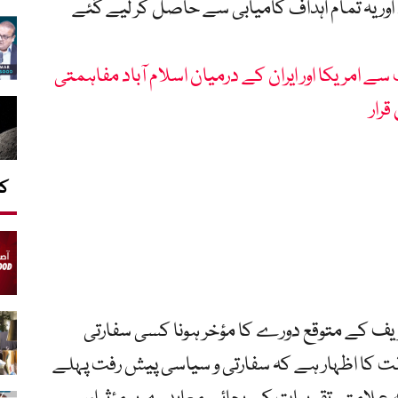
 اور یہ تمام اہداف کامیابی سے حاصل کر لیے گئے
ے امریکا اور ایران کے درمیان اسلام آباد مفاہمتی
رار
کا
ریف کے متوقع دورے کا مؤخر ہونا کسی سفارتی
 کا اظہار ہے کہ سفارتی و سیاسی پیش رفت پہلے