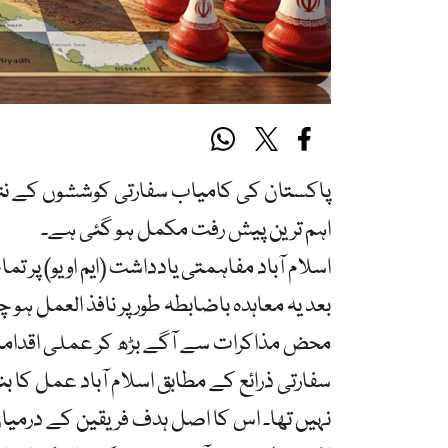
پاکستان کی کامیاب سفارتی کوششوں کے ن
اہم ترین پیش رفت مکمل ہو گئی ہے۔
اسلام آباد مفاہمتی یادداشت (ایم او یو) پر 
بعد یہ معاہدہ باضابطہ طور پر نافذ العمل 
محض مذاکرات سے آگے بڑھ کر عملی اقداما
سفارتی ذرائع کے مطابق اسلام آباد عمل کا
نہیں تھا۔ اس کا اصل ہدف فریقین کے درمیان ات