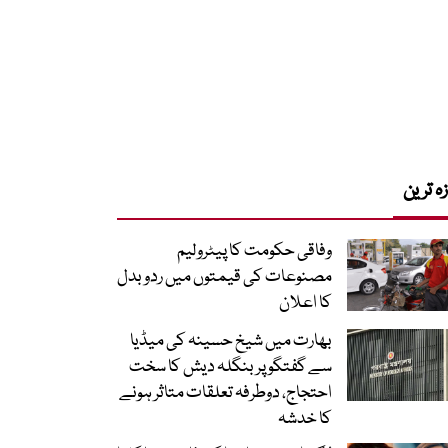
زہ ترین
وفاقی حکومت کا پیٹرولیم
مصنوعات کی قیمتوں میں ردوبدل
کا اعلان
بھارت میں شیخ حسینہ کی میڈیا
سے گفتگو پر بنگلہ دیش کا سخت
احتجاج، دوطرفہ تعلقات متاثر ہونے
کا خدشہ