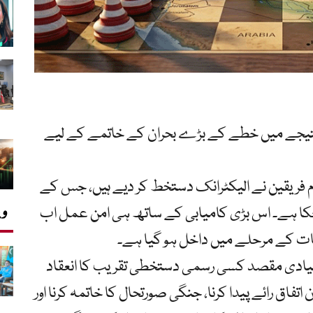
تیجے میں خطے کے بڑے بحران کے خاتمے کے لیے
تمام فریقین نے الیکٹرانک دستخط کر دیے ہیں، جس کے
وی
ہو چکا ہے۔ اس بڑی کامیابی کے ساتھ ہی امن عمل اب
ت کے مرحلے میں داخل ہو گیا ہے۔
 بنیادی مقصد کسی رسمی دستخطی تقریب کا انعقاد
فاق رائے پیدا کرنا، جنگی صورتحال کا خاتمہ کرنا اور