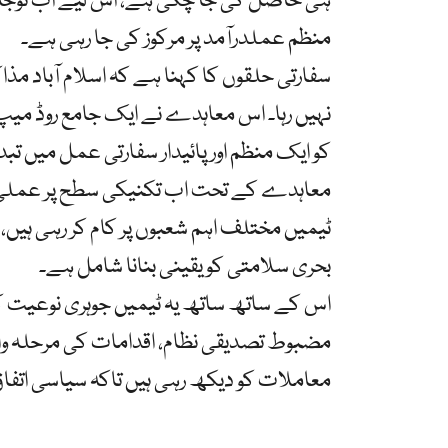
ہی حاصل کی جا چکی ہے، اس لیے اب توجہ عل
منظم عملدرآمد پر مرکوز کی جا رہی ہے۔
سفارتی حلقوں کا کہنا ہے کہ اسلام آباد 
نہیں رہا۔ اس معاہدے نے ایک جامع روڈ م
کو ایک منظم اور پائیدار سفارتی عمل میں تبدی
معاہدے کے تحت اب تکنیکی سطح پر عملی 
ٹیمیں مختلف اہم شعبوں پر کام کر رہی ہیں، جن
بحری سلامتی کو یقینی بنانا شامل ہے۔
اس کے ساتھ ساتھ یہ ٹیمیں جوہری نوعیت ک
مضبوط تصدیقی نظام، اقدامات کی مرحلہ وار 
معاملات کو دیکھ رہی ہیں تاکہ سیاسی اتفاق