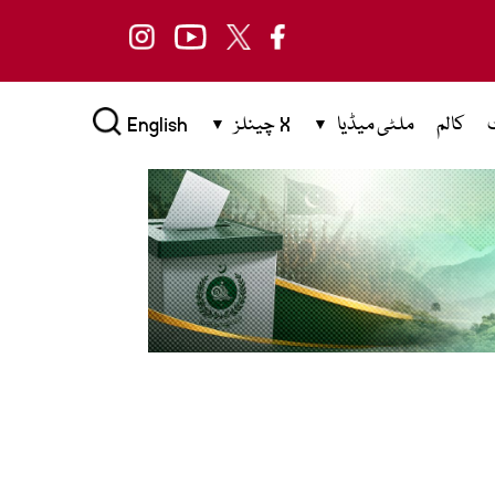
کالم
ملٹی میڈیا
X چینلز
English