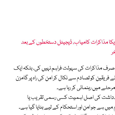
یکا مذاکرات کامیاب، ڈیجیٹل دستخطوں کے بعد
ر
صرف مذاکرات کی سہولت فراہم نہیں کی، بلکہ ایک
 فریقین کو تصادم سے نکال کر امن کی راہ پر گامزن
حلے میں رہنمائی کر رہا ہے۔
یادداشت کی اصل اہمیت کسی رسمی تقریب یا
 میں ہے جو امن اور استحکام کے لیے بنایا گیا ہے۔