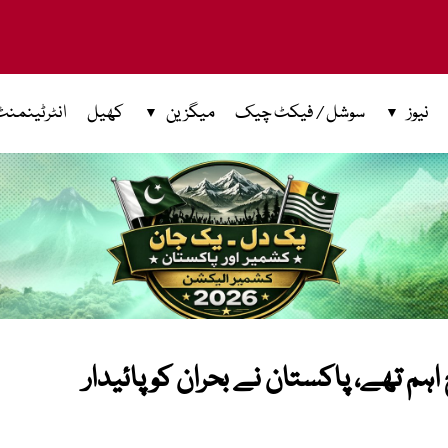
نیوز
سوشل / فیکٹ چیک
میگزین
کھیل
انٹرٹینمنٹ
ہم تھے، پاکستان نے بحران کو پائیدار