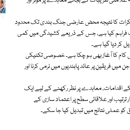
امتی تقریبات کے بجائے معاہدے پر مؤثر اور
مذاکرات کا نتیجہ محض عارضی جنگ بندی تک محدود
یپ فراہم کیا ہے، جس کے ذریعے کشیدگی میں کمی
ل کر دیا گیا ہے۔
کام کا آغاز بھی ہو چکا ہے۔ خصوصی تکنیکی
 میں فریقین پر عائد پابندیوں میں نرمی کرنا اور
ے اقدامات، معاہدے پر نظر رکھنے کے لیے ایک
ترتیب اور علاقائی سطح پر اعتماد سازی کے
 کو عملی نتائج میں تبدیل کیا جا سکے۔