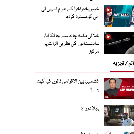
خیبرپختونخوا کے عوام نے پی ٹی
آئی کو مسترد کردیا
خلائی ملبہ چاند سے جا ٹکرایا،
سائنسدانوں کی نظریں اثرات پر
مرکوز
لم / تجزیہ
کشمیر: بین الاقوامی قانون کیا کہتا
ہے؟
پہلا دروازہ