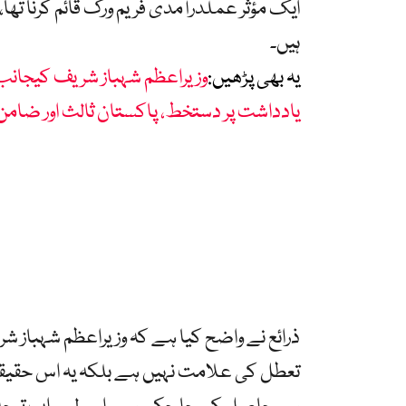
ایک مؤثر عملدرآمدی فریم ورک قائم کرنا تھا،
ہیں۔
یہ بھی پڑھیں:
وزیراعظم شہباز شریف کیجانب س
یادداشت پر دستخط، پاکستان ثالث اور ضامن ق
ذرائع نے واضح کیا ہے کہ وزیراعظم شہباز ش
تعطل کی علامت نہیں ہے بلکہ یہ اس حقیقت