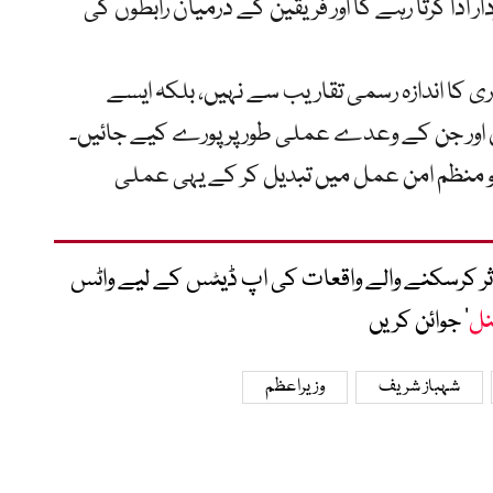
ر ادا کرتا رہے گا اور فریقین کے درمیان رابطوں کی
ی کا اندازہ رسمی تقاریب سے نہیں، بلکہ ایسے
وں اور جن کے وعدے عملی طور پر پورے کیے جائیں۔
 منظم امن عمل میں تبدیل کر کے یہی عملی
متاثر کرسکنے والے واقعات کی اپ ڈیٹس کے لیے واٹس
نل
‘ جوائن کریں
شہباز شریف
وزیراعظم