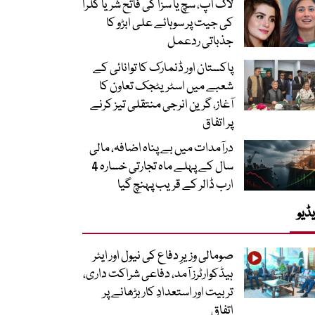
لاک اپ، سچ یا سزا کی فاتح شریا کلرا
کی جیت پر سوہائے علی ابڑو کا
جذباتی ردعمل
پاکستان اور ڈنمارک کا توانائی کے
شعبے میں اسٹریٹجک تعاون کا
آغاز، گرین انرجی منتقلی تیز کرنے
پر اتفاق
درآمدات میں بے پناہ اضافہ، مالی
سال کے پہلے ماہ تجارتی خسارہ 4
ارب ڈالر کے قریب پہنچ گیا
ڈیو
صومالی وزیرِ دفاع کی نیول اور ایئر
ہیڈکوارٹرز آمد، دفاعی شراکت داری،
تربیت اور استعدادِ کار بڑھانے پر
اتفاق