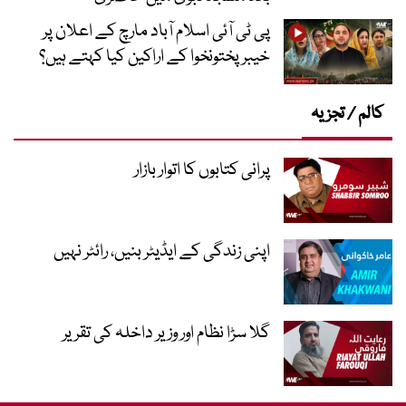
پی ٹی آئی اسلام آباد مارچ کے اعلان پر
خیبر پختونخوا کے اراکین کیا کہتے ہیں؟
کالم / تجزیہ
پرانی کتابوں کا اتوار بازار
اپنی زندگی کے ایڈیٹر بنیں، رائٹر نہیں
گلا سڑا نظام اور وزیر داخلہ کی تقریر