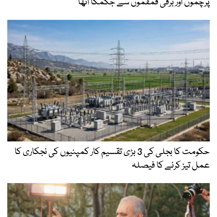
پرچموں اور برقی قمقموں سے جگمگا اٹھا
حکومت کا بجلی کی 3 بڑی تقسیم کار کمپنیوں کی نجکاری کا
عمل تیز کرنے کا فیصلہ