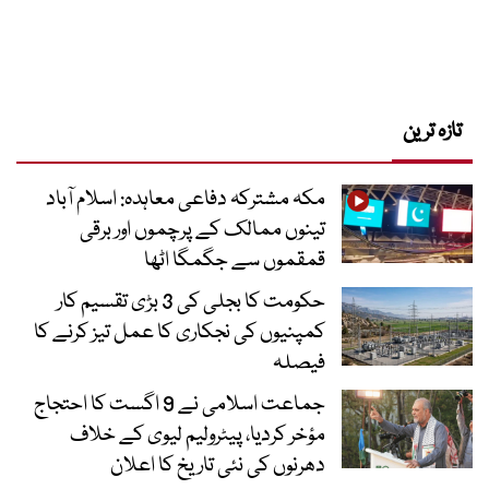
تازہ ترین
مکہ مشترکہ دفاعی معاہدہ: اسلام آباد
تینوں ممالک کے پرچموں اور برقی
قمقموں سے جگمگا اٹھا
حکومت کا بجلی کی 3 بڑی تقسیم کار
کمپنیوں کی نجکاری کا عمل تیز کرنے کا
فیصلہ
جماعت اسلامی نے 9 اگست کا احتجاج
مؤخر کردیا، پیٹرولیم لیوی کے خلاف
دھرنوں کی نئی تاریخ کا اعلان