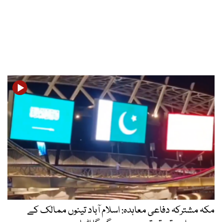
مکہ مشترکہ دفاعی معاہدہ: اسلام آباد تینوں ممالک کے