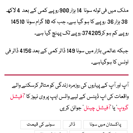
ملک میں فی تولہ سونا 14 ہزار 900 روپے کمی کے بعد 4 لاکھ
38 ہزار 36 روپے کا ہو گیا ہے۔ جب کہ 10 گرام سونا 14510
روپے کم ہو کر374205 روپے تک پہنچ گیا ہے۔
جبکہ عالمی بازار میں سونا 149 ڈالر کمی کے بعد 4156 ڈالر فی
اونس کا ہوگیاہے۔
آپ اور آپ کے پیاروں کی روزمرہ زندگی کو متاثر کرسکنے والے
واقعات کی اپ ڈیٹس کے لیے واٹس ایپ پر وی نیوز کا ’
آفیشل
گروپ
‘ یا ’
آفیشل چینل
‘ جوائن کریں
پاکستان میں سونا
ڈالر
سونے کی قیمت