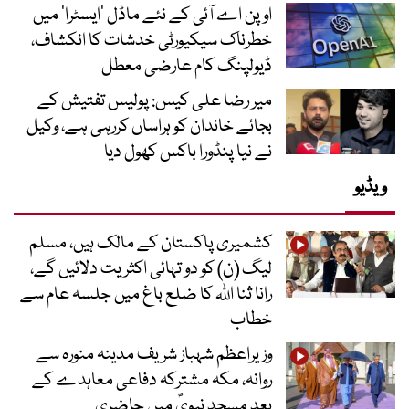
اوپن اے آئی کے نئے ماڈل ’ایسٹرا‘ میں
خطرناک سیکیورٹی خدشات کا انکشاف،
ڈیولپنگ کام عارضی معطل
میر رضا علی کیس: پولیس تفتیش کے
بجائے خاندان کو ہراساں کررہی ہے، وکیل
نے نیا پنڈورا باکس کھول دیا
ویڈیو
کشمیری پاکستان کے مالک ہیں، مسلم
لیگ (ن) کو دو تہائی اکثریت دلائیں گے،
رانا ثنا اللہ کا ضلع باغ میں جلسہ عام سے
خطاب
وزیراعظم شہباز شریف مدینہ منورہ سے
روانہ، مکہ مشترکہ دفاعی معاہدے کے
بعد مسجد نبویؐ میں حاضری