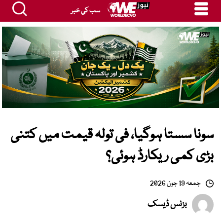
سب کی خبر
سونا سستا ہوگیا، فی تولہ قیمت میں کتنی
بڑی کمی ریکارڈ ہوئی؟
جمعہ 19 جون 2026
بزنس ڈیسک