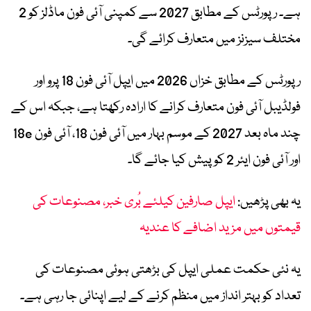
ہے۔ رپورٹس کے مطابق 2027 سے کمپنی آئی فون ماڈلز کو 2
مختلف سیزنز میں متعارف کرائے گی۔
رپورٹس کے مطابق خزاں 2026 میں ایپل آئی فون 18 پرو اور
فولڈیبل آئی فون متعارف کرانے کا ارادہ رکھتا ہے، جبکہ اس کے
چند ماہ بعد 2027 کے موسم بہار میں آئی فون 18، آئی فون 18e
اور آئی فون ایئر 2 کو پیش کیا جائے گا۔
یہ بھی پڑھیں:
ایپل صارفین کیلئے بُری خبر، مصنوعات کی
قیمتوں میں مزید اضافے کا عندیہ
یہ نئی حکمت عملی ایپل کی بڑھتی ہوئی مصنوعات کی
تعداد کو بہتر انداز میں منظم کرنے کے لیے اپنائی جا رہی ہے۔