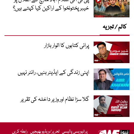
خیبر پختونخوا کے اراکین کیا کہتے ہیں؟
کالم / تجزیہ
پرانی کتابوں کا اتوار بازار
اپنی زندگی کے ایڈیٹر بنیں، رائٹر نہیں
گلا سڑا نظام اور وزیر داخلہ کی تقریر
پرائیویسی پالیسی
تحریر/ویڈیو بھیجیں
رابطہ کریں