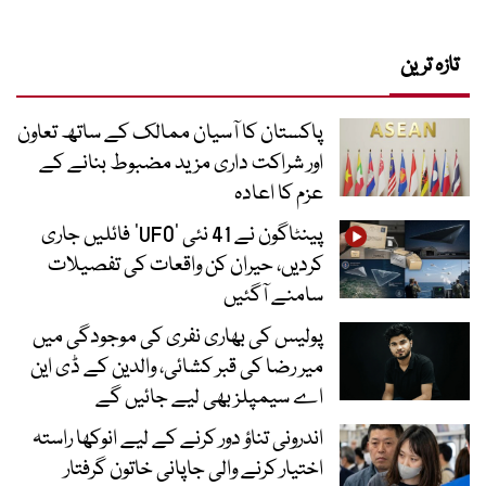
تازہ ترین
پاکستان کا آسیان ممالک کے ساتھ تعاون
اور شراکت داری مزید مضبوط بنانے کے
عزم کا اعادہ
پینٹاگون نے 41 نئی ’UFO‘ فائلیں جاری
کردیں، حیران کن واقعات کی تفصیلات
سامنے آگئیں
پولیس کی بھاری نفری کی موجودگی میں
میر رضا کی قبر کشائی، والدین کے ڈی این
اے سیمپلز بھی لیے جائیں گے
اندرونی تناؤ دور کرنے کے لیے انوکھا راستہ
اختیار کرنے والی جاپانی خاتون گرفتار