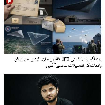
پینٹاگون نے 41 نئی ’UFO‘ فائلیں جاری کردیں، حیران کن
واقعات کی تفصیلات سامنے آگئیں