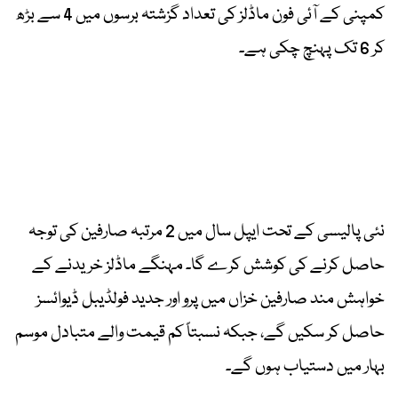
کمپنی کے آئی فون ماڈلز کی تعداد گزشتہ برسوں میں 4 سے بڑھ
کر 6 تک پہنچ چکی ہے۔
نئی پالیسی کے تحت ایپل سال میں 2 مرتبہ صارفین کی توجہ
حاصل کرنے کی کوشش کرے گا۔ مہنگے ماڈلز خریدنے کے
خواہش مند صارفین خزاں میں پرو اور جدید فولڈیبل ڈیوائسز
حاصل کر سکیں گے، جبکہ نسبتاً کم قیمت والے متبادل موسم
بہار میں دستیاب ہوں گے۔