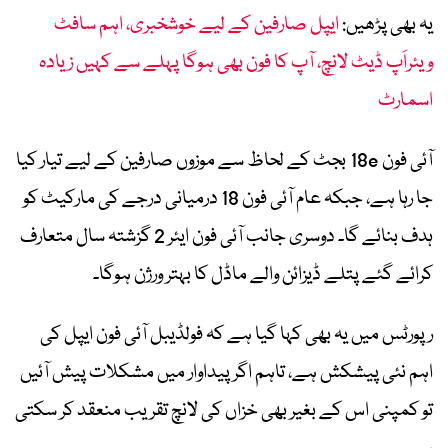
یہ بھی پڑھیں:
ایپل صارفین کے لیے خوشخبری، اہم سافٹ
ویئراَپ ڈیٹ لانچ، آپ کا فون بھی ہوگا پہلے سے کہیں زیادہ
اسمارٹ
آئی فون 18e بجٹ کے لحاظ سے موزوں صارفین کے لیے تیار کیا
جا رہا ہے، جبکہ عام آئی فون 18 درمیانی درجے کی مارکیٹ کو
ہدف بنائے گا۔ دوسری جانب آئی فون ایئر 2 گزشتہ سال متعارف
کرائے گئے پتلے ڈیزائن والے ماڈل کا بہتر ورژن ہوگا۔
رپورٹس میں یہ بھی کہا گیا ہے کہ فولڈیبل آئی فون ایپل کی
اہم نئی پیشکش ہے، تاہم اگر پیداوار میں مشکلات پیش آئیں
تو کمپنی اس کے بغیر بھی خزاں کی لانچ تقریب منعقد کر سکتی