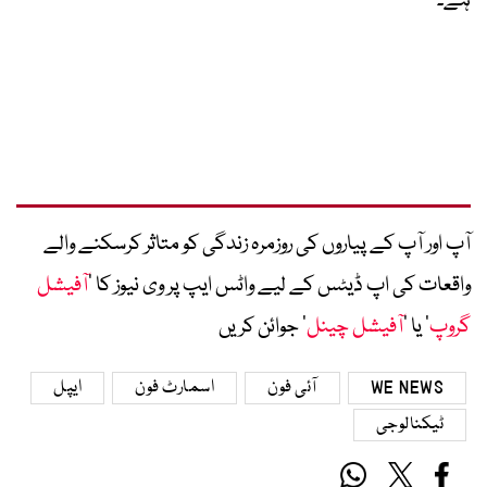
ہے۔
آپ اور آپ کے پیاروں کی روزمرہ زندگی کو متاثر کرسکنے والے
واقعات کی اپ ڈیٹس کے لیے واٹس ایپ پر وی نیوز کا ’
آفیشل
گروپ
‘ یا ’
آفیشل چینل
‘ جوائن کریں
WE NEWS
آئی فون
اسمارٹ فون
ایپل
ٹیکنالوجی