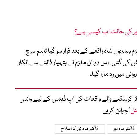
 نور کی حالت اب کیسی ہے؟
ہمایوں شاہ واقعے کے بعد فرار ہو گیا تاہم سرچ
 کی گئی۔ اس دوران ملزم نے ہتھیار ڈالنے سے انکار
ئی میں وہ مارا گیا۔
متاثر کرسکنے والے واقعات کی اپ ڈیٹس کے لیے واٹس
نل
‘ جوائن کریں
ڈاکٹر ماہ نور
ڈاکٹر ماہ نور کا اعلاج