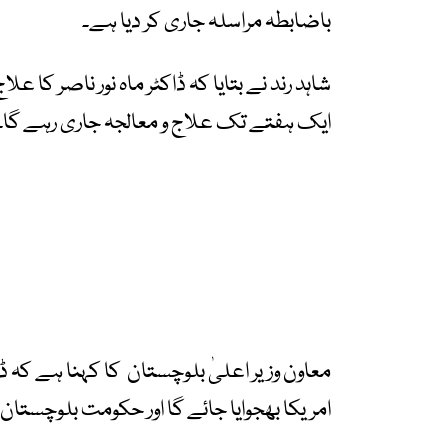
باضابطہ مراسلہ جاری کر دیا ہے۔
شاہد رند نے بتایا کہ ڈاکٹر ماہ نور ناصر کا 
ایک ہفتے تک علاج و معالجہ جاری رہے گا۔
معاون وزیر اعلیٰ بلوچستان کا کہنا ہے کہ ڈ
امریکا بھجوایا جائے گا اور حکومت بلوچستان