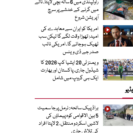
راولپنڈی میں 6 سالہ بچی لاپتا، نالے
میں گرنے کے خدشے پر سرچ
آپریشن شروع
امریکا کو ایران سے معاہدے کی
امید: تھوڑا وقت لگے گا لیکن سب
ٹھیک ہوجائے گا، امریکی نائب
صدر جے ڈی وینس
ویمنز ٹی 20 ایشیا کپ 2026 کا
شیڈول جاری، پاکستان اور بھارت
ایک ہی گروپ میں شامل
ڈیو
براڈ پیک سانحہ: نرمل پرجا سمیت
5 بین الاقوامی کوہ پیماؤں کی
لاشیں اسکردو منتقل، 2 لاپتا افراد
کی تلاش جاری