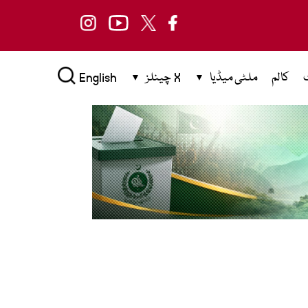
کالم
ملٹی میڈیا
X چینلز
English