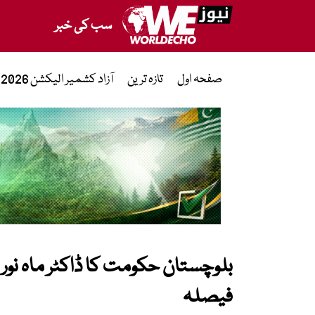
سب کی خبر
صفحہ اول
تازہ ترین
آزاد کشمیر الیکشن 2026
بلوچستان حکومت کا ڈاکٹر ماہ نور
فیصلہ