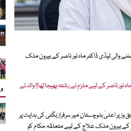
ے والی لیڈی ڈاکٹر ماہ نور ناصر کے بیرون ملک
اہ نور ناصر کے لیے ملزم نے رشتہ بھیجا تھا؟ والد نے
وی
 وزیر اعلیٰ بلوچستان میر سرفراز بگٹی کی ہدایت پر
ر کے بیرون ملک علاج کے لیے متعلقہ حکام کو