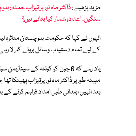
مزید پڑھیے:
ڈاکٹر ماہ نور پر تیزاب حملہ: 
سنگین، اعدادوشمار کیا بتاتے ہیں؟
انہوں نے کہا کہ حکومت بلوچستان متاثرہ لیڈ
کے لیے تمام دستیاب وسائل بروئے کار لا رہی
یاد رہے کہ 6 جون کو کوئٹہ کے سینڈ
مبینہ طور پر ڈاکٹر ماہ نور پرتیزاب پھینکا 
بعد انہیں ابتدائی طبی امداد فراہم کرنے کے ب