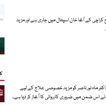
علاج کراچی کے آغا خان اسپتال میں جاری ہے اور مزید
کا
اکٹر ماہ نور ناصر کو مزید خصوصی علاج کے لیے
 نے اس ضمن میں ضروری کارروائی کا آغاز کر دیا ہے۔