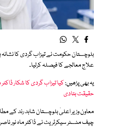
بلوچستان حکومت نے تیزاب گردی کا نشانہ بنن
علاج معالجے کا فیصلہ کرلیا۔
یہ بھی پڑھیں:
کیا تیزاب گردی کا شکار ڈاکٹر م
حقیقت بتادی
معاون وزیر اعلیٰ بلوچستان شاہد رند کے مطابق
چیف منسٹر سیکرٹریٹ نے ڈاکٹر ماہ نور ناص