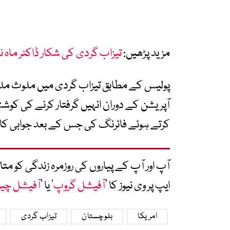
مزید پڑھیں:
تیزاب گردی کی شکار ڈاکٹر ماہ
پولیس کے مطابق تیزاب گردی میں ملوث ملزم 
آپریشن کے دوران انہیں گرفتار کرنے کی کوشش
کرتے ہوئے فائرنگ کی جس کے بعد جوابی کاروا
آپ اور آپ کے پیاروں کی روزمرہ زندگی کو 
ایپ پر وی نیوز کا ’
آفیشل گروپ
‘ یا ’
آفیشل چی
امریکا
بلوچستان
تیزاب گردی