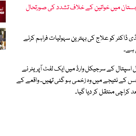
بلوچستان میں خواتین کے خلاف تشدد کی صورتحال
ی ڈاکٹر کو علاج کی بہترین سہولیات فراہم کرنے
 ہے۔
یمن سول اسپتال کے سرجیکل وارڈ میں ایک لفٹ آپریٹر نے
تھا جس کے نتیجے میں وہ زخمی ہو گئی تھیں۔ واقعے کے
عد کراچی منتقل کر دیا گیا۔