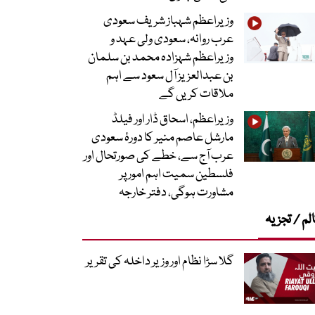
وزیراعظم شہباز شریف سعودی
عرب روانہ، سعودی ولی عہد و
وزیراعظم شہزادہ محمد بن سلمان
بن عبدالعزیز آل سعود سے اہم
ملاقات کریں گے
وزیراعظم، اسحاق ڈار اور فیلڈ
مارشل عاصم منیر کا دورۂ سعودی
عرب آج سے، خطے کی صورتحال اور
فلسطین سمیت اہم امور پر
مشاورت ہوگی، دفتر خارجہ
لم / تجزیہ
گلا سڑا نظام اور وزیر داخلہ کی تقریر