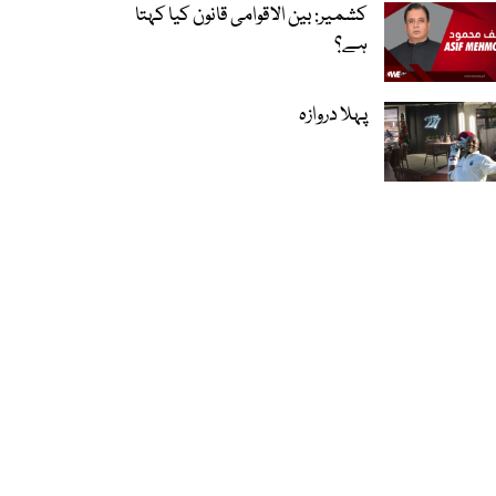
کشمیر: بین الاقوامی قانون کیا کہتا
ہے؟
پہلا دروازہ