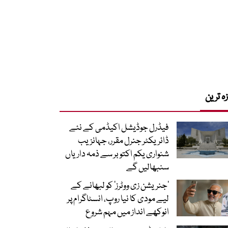
زہ ترین
فیڈرل جوڈیشل اکیڈمی کے نئے
ڈائریکٹر جنرل مقرر، جہانزیب
شنواری یکم اکتوبر سے ذمہ داریاں
سنبھالیں گے
’جنریشن زی ووٹرز‘ کو لبھانے کے
لیے مودی کا نیا روپ، انسٹاگرام پر
انوکھے انداز میں مہم شروع