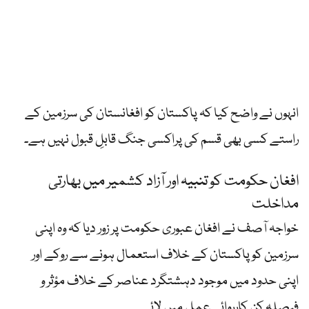
انہوں نے واضح کیا کہ پاکستان کو افغانستان کی سرزمین کے
راستے کسی بھی قسم کی پراکسی جنگ قابلِ قبول نہیں ہے۔
افغان حکومت کو تنبیہ اور آزاد کشمیر میں بھارتی
مداخلت
خواجہ آصف نے افغان عبوری حکومت پر زور دیا کہ وہ اپنی
سرزمین کو پاکستان کے خلاف استعمال ہونے سے روکے اور
اپنی حدود میں موجود دہشتگرد عناصر کے خلاف مؤثر و
فیصلہ کن کارروائی عمل میں لائے۔