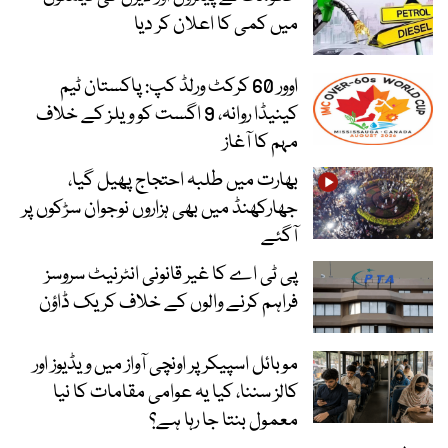
میں کمی کا اعلان کر دیا
اوور 60 کرکٹ ورلڈ کپ: پاکستان ٹیم
کینیڈا روانہ، 9 اگست کو ویلز کے خلاف
مہم کا آغاز
بھارت میں طلبہ احتجاج پھیل گیا،
جھارکھنڈ میں بھی ہزاروں نوجوان سڑکوں پر
آگئے
پی ٹی اے کا غیر قانونی انٹرنیٹ سروسز
فراہم کرنے والوں کے خلاف کریک ڈاؤن
موبائل اسپیکر پر اونچی آواز میں ویڈیوز اور
کالز سننا، کیا یہ عوامی مقامات کا نیا
معمول بنتا جا رہا ہے؟