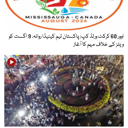
اوور 60 کرکٹ ورلڈ کپ: پاکستان ٹیم کینیڈا روانہ، 9 اگست کو
ویلز کے خلاف مہم کا آغاز