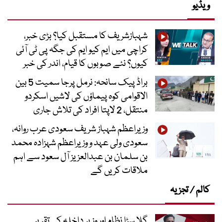
ویڈیو
شہبازشریف کا مستقبل کیا؟ بڑی خبر،
کراچی میں ایم کیو ایم کی جگہ پی ٹی آئی
کیوں؟ نئے صوبوں کا قیام، اندر کی خبر
براڈ پیک سانحہ: نرمل پرجا سمیت 5 بین
الاقوامی کوہ پیماؤں کی لاشیں اسکردو
منتقل، 2 لاپتا افراد کی تلاش جاری
وزیراعظم شہباز شریف سعودی عرب روانہ،
سعودی ولی عہد و وزیراعظم شہزادہ محمد
بن سلمان بن عبدالعزیز آل سعود سے اہم
ملاقات کریں گے
کالم / تجزیہ
گلا سڑا نظام اور وزیر داخلہ کی تقریر