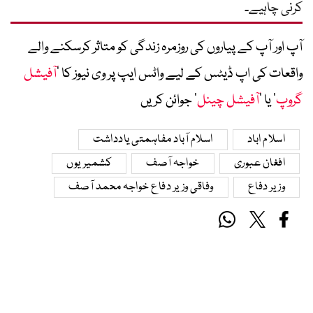
کرنی چاہیے۔
آپ اور آپ کے پیاروں کی روزمرہ زندگی کو متاثر کرسکنے والے
واقعات کی اپ ڈیٹس کے لیے واٹس ایپ پر وی نیوز کا ’
آفیشل
گروپ
‘ یا ’
آفیشل چینل
‘ جوائن کریں
اسلام اباد
اسلام آباد مفاہمتی یادداشت
افغان عبوری
خواجہ آصف
کشمیریوں
وزیر دفاع
وفاقی وزیر دفاع خواجہ محمد آصف