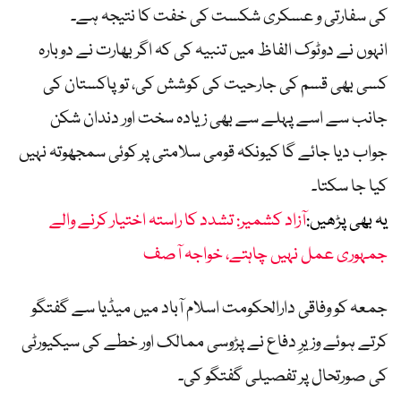
کی سفارتی و عسکری شکست کی خفت کا نتیجہ ہے۔
انہوں نے دوٹوک الفاظ میں تنبیہ کی کہ اگر بھارت نے دوبارہ
کسی بھی قسم کی جارحیت کی کوشش کی، تو پاکستان کی
جانب سے اسے پہلے سے بھی زیادہ سخت اور دندان شکن
جواب دیا جائے گا کیونکہ قومی سلامتی پر کوئی سمجھوتہ نہیں
کیا جا سکتا۔
یہ بھی پڑھیں:
آزاد کشمیر: تشدد کا راستہ اختیار کرنے والے
جمہوری عمل نہیں چاہتے، خواجہ آصف
جمعہ کو وفاقی دارالحکومت اسلام آباد میں میڈیا سے گفتگو
کرتے ہوئے وزیرِ دفاع نے پڑوسی ممالک اور خطے کی سیکیورٹی
کی صورتحال پر تفصیلی گفتگو کی۔