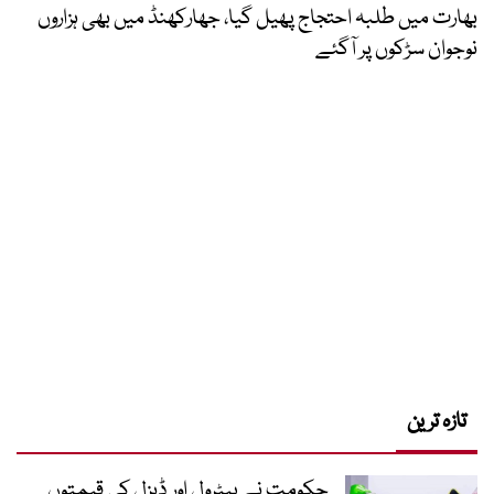
بھارت میں طلبہ احتجاج پھیل گیا، جھارکھنڈ میں بھی ہزاروں
نوجوان سڑکوں پر آگئے
تازہ ترین
حکومت نے پیٹرول اور ڈیزل کی قیمتوں