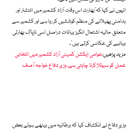
انہوں نے کہا کہ’بھارت اس وقت آزاد کشمیر میں انتشار اور
بدامنی پھیلانے کی منظم کوششیں کر رہا ہے اور کشمیر سے
متعلق حالیہ اشتعال انگیز بیانات دراصل اسی ناپاک بھارتی
بیانیے کی عکاسی کرتے ہیں‘۔
مزید پڑھیں:
عوامی ایکشن کمیٹی آزاد کشمیر میں انتخابی
عمل کو سبوتاژ کرنا چاہتی ہے، وزیر دفاع خواجہ آصف
وزیرِ دفاع نے انکشاف کیا کہ برطانیہ میں بیٹھے ہوئے بعض