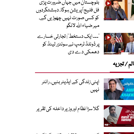
بلوچستان میں جہاں ضرورت پڑی
فل فلیج آپریشن ہوگا، دہشتگردوں
کو کسی صورت نہیں چھوڑیں گے،
میر ضیاء اللہ لانگو
’۔۔۔ ایک دستخط‘: تجارتی خسارے
پر ڈونلڈ ٹرمپ نے سوئٹزر لینڈ کو
دھمکی دے دی
لم / تجزیہ
اپنی زندگی کے ایڈیٹر بنیں، رائٹر
نہیں
گلا سڑا نظام اور وزیر داخلہ کی تقریر