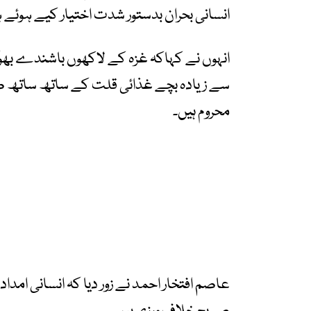
انسانی بحران بدستور شدت اختیار کیے ہوئے 
سے زیادہ بچے غذائی قلت کے ساتھ ساتھ ص
محروم ہیں۔
عاصم افتخار احمد نے زور دیا کہ انسانی امداد