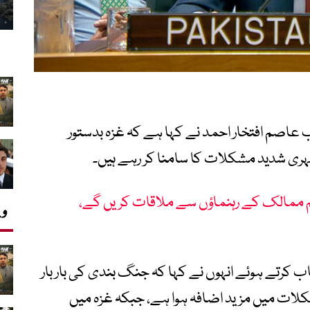
 عاصم افتخار احمد نے کہا ہے کہ غزہ بدستور
ہری شدید مشکلات کا سامنا کر رہے ہیں۔
م ممالک کے رہنماؤں سے ملاقات کریں گے،
وی
رتے ہوئے انہوں نے کہا کہ جنگ بندی کی بار بار
ات میں مزید اضافہ ہوا ہے، جبکہ غزہ میں