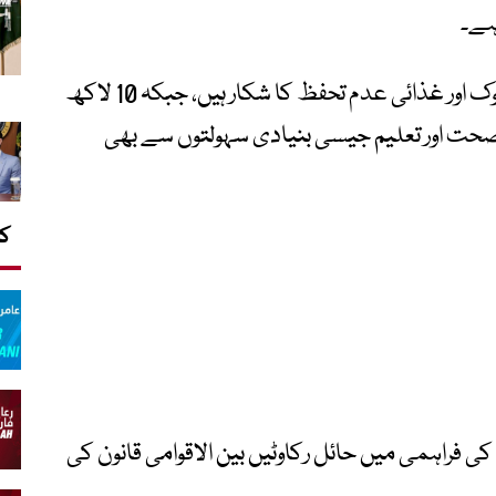
ہے۔
انہوں نے کہاکہ غزہ کے لاکھوں باشندے بھوک اور غذائی عدم تحفظ کا شکار ہیں، جبکہ 10 لاکھ
حت اور تعلیم جیسی بنیادی سہولتوں سے بھی
کا
 کی فراہمی میں حائل رکاوٹیں بین الاقوامی قانون کی