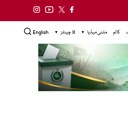
کالم
ملٹی میڈیا
X چینلز
English