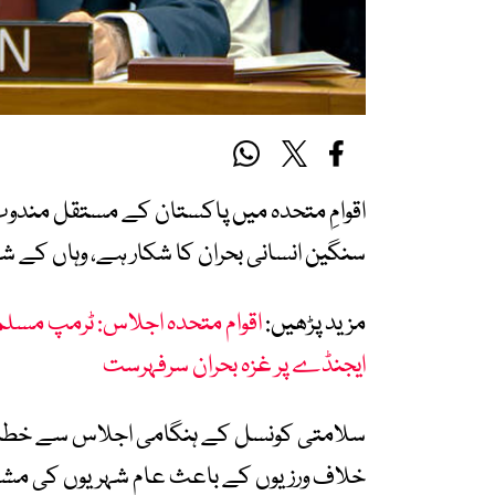
اقوامِ متحدہ میں پاکستان کے مستقل مندوب
سنگین انسانی بحران کا شکار ہے، وہاں کے ش
مزید پڑھیں:
اقوام متحدہ اجلاس: ٹرمپ مسل
ایجنڈے پر غزہ بحران سرفہرست
سلامتی کونسل کے ہنگامی اجلاس سے خطاب ک
خلاف ورزیوں کے باعث عام شہریوں کی مشکل