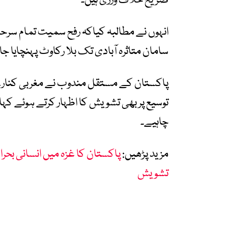
صریح خلاف ورزی ہیں۔
انہوں نے مطالبہ کیاکہ رفح سمیت تمام سرحدی
سامان متاثرہ آبادی تک بلا رکاوٹ پہنچایا ج
پاکستان کے مستقل مندوب نے مغربی کنارے
توسیع پر بھی تشویش کا اظہار کرتے ہوئے کہا ک
چاہیے۔
مزید پڑھیں:
پاکستان کا غزہ میں انسانی بحرا
تشویش