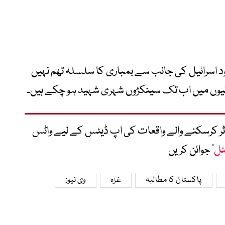
د اسرائیل کی جانب سے بمباری کا سلسلہ تھم نہیں
وائیوں میں اب تک سینکڑوں شہری شہید ہو چکے ہیں۔
متاثر کرسکنے والے واقعات کی اپ ڈیٹس کے لیے واٹس
نل
‘ جوائن کریں
پاکستان کا مطالبہ
غزہ
وی نیوز