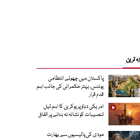
زہ ترین
پاکستان میں چھوٹے انتظامی
یونٹس، بہتر حکمرانی کی جانب اہم
قدم قرار
امریکی دباؤ پر یوکرین کا اہم تیل
تنصیبات کو نشانہ نہ بنانے پر اتفاق
مودی کی پالیسیوں سے بھارت