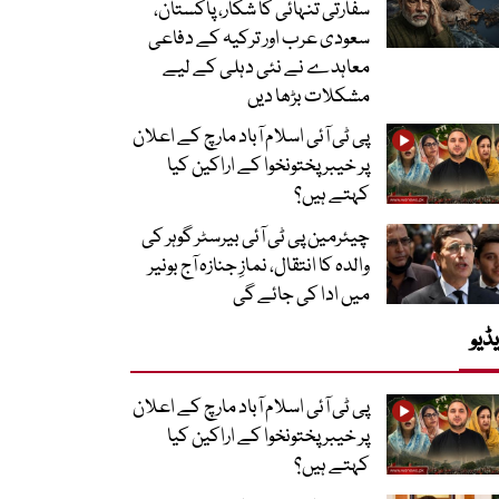
سفارتی تنہائی کا شکار، پاکستان،
سعودی عرب اور ترکیہ کے دفاعی
معاہدے نے نئی دہلی کے لیے
مشکلات بڑھا دیں
پی ٹی آئی اسلام آباد مارچ کے اعلان
پر خیبر پختونخوا کے اراکین کیا
کہتے ہیں؟
چیئرمین پی ٹی آئی بیرسٹر گوہر کی
والدہ کا انتقال، نمازِ جنازہ آج بونیر
میں ادا کی جائے گی
ڈیو
پی ٹی آئی اسلام آباد مارچ کے اعلان
پر خیبر پختونخوا کے اراکین کیا
کہتے ہیں؟