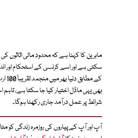
ماہرین کا کہنا ہے کہ محدود مالی اثاثوں کی 
سکتی ہے اور اسے کرنسی کے استحکام اور اند
کے مط
بھی یہی ماڈل اختیار کیا جا سکتا ہے، تاہم 
شرائط پر عمل درآمد جاری رکھنا ہوگا۔
آپ اور آپ کے پیاروں کی روزمرہ زندگی کو 