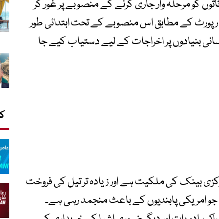
اثاثوں کو مرحلہ وار جاری کرنے کے منصوبے پر غور کر
ی رپورٹ کے مطابق اس منصوبے کے تحت ابتدائی طور
رانی حکام کو انسانی بنیادوں پر اخراجات کے لیے دستیاب کیے جا
کا
مرکزی بینک کی ملکیت ہے اور زیادہ تر تیل کی فروخت
و امریکی پابندیوں کے باعث منجمد رہی ہے۔