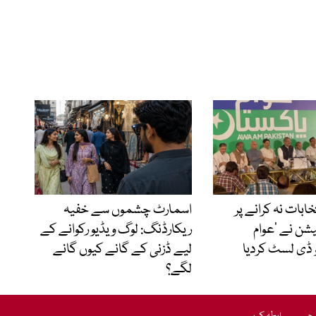
نتخابات نہ کرانے پر
اسمارٹ چشموں سے خفیہ
شن نے ’عوام
ریکارڈنگ: لوگ ویڈیو رکوانے کے
 ڈی لسٹ کردیا
لیے ڈزنی کے گانے کیوں گانے
لگے؟