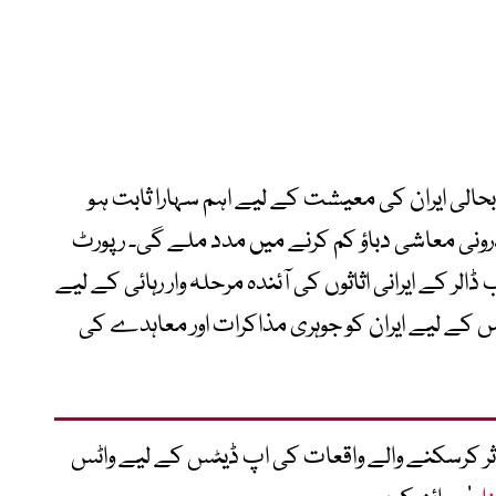
بحالی ایران کی معیشت کے لیے اہم سہارا ثابت ہو
رونی معاشی دباؤ کم کرنے میں مدد ملے گی۔ رپورٹ
ابق دنیا بھر میں منجمد تقریباً 100 ارب ڈالر کے ایرانی اثاثوں کی آئندہ مرحلہ وار رہائی کے لیے
اس کے لیے ایران کو جوہری مذاکرات اور معاہدے کی
متاثر کرسکنے والے واقعات کی اپ ڈیٹس کے لیے واٹس