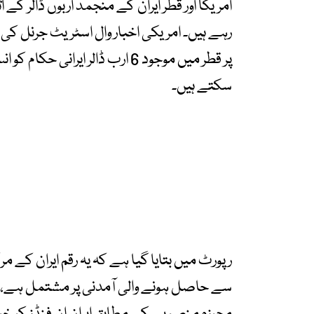
امریکا اور قطر ایران کے منجمد اربوں ڈالر کے 
رہے ہیں۔ امریکی اخبار وال اسٹریٹ جرنل ک
پر قطر میں موجود 6 ارب ڈالر ای
سکتے ہیں۔
رپورٹ میں بتایا گیا ہے کہ یہ رقم ایران کے 
سے حاصل ہونے والی آمدنی پر مشتمل ہے، ج