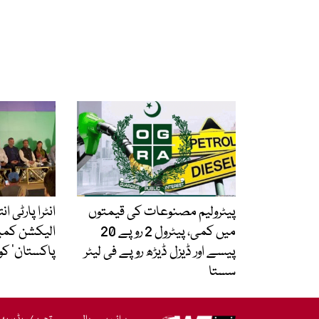
پیٹرولیم مصنوعات کی قیمتوں
انٹرا پارٹی ا
میں کمی، پیٹرول 2 روپے 20
الیکشن کمی
پیسے اور ڈیزل ڈیڑھ روپے فی لیٹر
پاکستان‘ کو
سستا