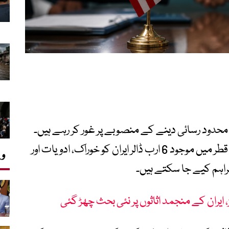
تک محدود رسائی دینے کے منصوبے پر غور کر رہے ہیں۔
میڈیا رپورٹس کے مطابق ابتدائی مرحلے میں قطر میں موجود 6 ارب ڈالر ایران کو خوراک، ادویات اور
وی
راہم کیے جا سکتے ہیں۔
یران کے منجمد اثاثوں پر نئی بحث چھڑ گئی