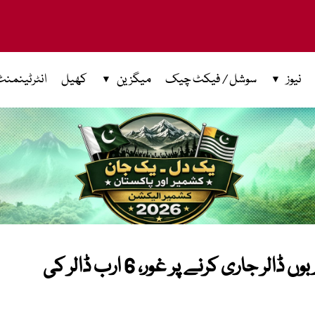
نیوز
سوشل / فیکٹ چیک
میگزین
کھیل
انٹرٹینمنٹ
امریکا اور قطر کا ایران کے منجمد اربوں ڈالر جاری کرنے پر غور، 6 ارب ڈالر کی