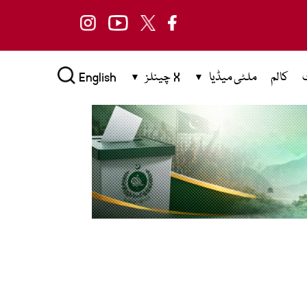
کالم
ملٹی میڈیا
X چینلز
English