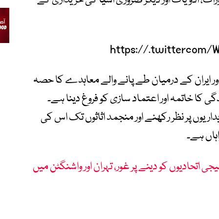
راک، ادویات اور دیگر ضروری اشیا کی خریداری کے
https://.twittercom/
 اور ایران کے درمیان طے پانے والے معاہدے کا حصہ
ا خاتمہ اور اعتماد سازی کو فروغ دینا ہے۔
داریوں پر نظر رکھنے اور منجمد اثاثوں تک اس کی
ہاں ہے۔
یجی اتحادیوں کو دینے پر غور، تہران اور واشنگٹن میں