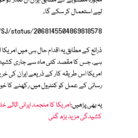
مجوزہ منصوبے کے مطابق ایران ان فنڈز کو خو
لیے استعمال کر سکے گا۔
WSJ/status/2068145504869818578
ذرائع کے مطابق یہ اقدام حال ہی میں امریکا
ہے، جس کا مقصد کئی ماہ سے جاری کشیدگی ک
امریکا اس طریقہ کار کے ذریعے ایران کی خری
رسائی کے عمل کو کنٹرول میں رکھنے کا خوا
یہ بھی پڑھیں:
امریکا کا منجمد ایرانی اثاثے خل
کشیدگی مزید بڑھ گئی