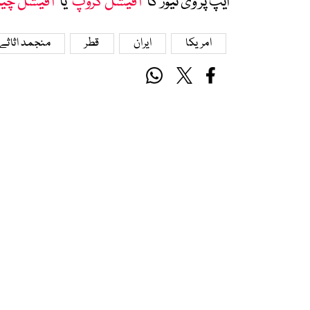
ایپ پر وی نیوز کا ’
آفیشل گروپ
‘ یا ’
آفیشل چی
امریکا
ایران
قطر
منجمد اثاثے