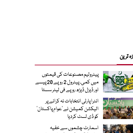
زہ ترین
پیٹرولیم مصنوعات کی قیمتوں
میں کمی، پیٹرول 2 روپے 20 پیسے
اور ڈیزل ڈیڑھ روپے فی لیٹر سستا
انٹرا پارٹی انتخابات نہ کرانے پر
الیکشن کمیشن نے ’عوام پاکستان‘
کو ڈی لسٹ کردیا
اسمارٹ چشموں سے خفیہ