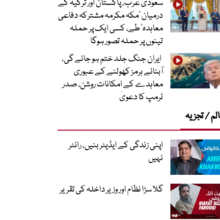
سعودی عرب، پاکستان اور ترکیہ کے
درمیان ’مکہ مکرمہ مشترکہ دفاعی
معاہدہ‘ طے، کسی ایک پر حملہ
تینوں پر حملہ تصور ہوگا
ایران جنگ جلد ختم ہو جائے گی،
آبنائے ہرمز کھولنے کے عبوری
معاہدے کے امکانات روشن، صدر
ٹرمپ کا دعویٰ
لم / تجزیہ
اپنی زندگی کے ایڈیٹر بنیں، رائٹر
نہیں
گلا سڑا نظام اور وزیر داخلہ کی تقریر