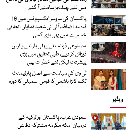
میں نئے چیلنجز سامنے آ گئے
پاکستان کی سروسز ایکسپورٹس میں 19
فیصد اضافہ، آئی ٹی شعبہ نمایاں، تجارتی
خسارے میں بھی بڑی کمی
مصنوعی ذہانت نے پہلی بار نئے وائرس
ڈیزائن کر دیے، طبی تحقیق میں بڑی
پیشرفت لیکن نئے خطرات بھی
ٹی وی کی سیاست سے اصل پارلیمنٹ
تک، کنزا ہاشمی کا قومی اسمبلی کا دورہ
ویڈیو
سعودی عرب، پاکستان اور ترکیہ کے
درمیان ’مکہ مکرمہ مشترکہ دفاعی