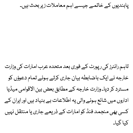
پابندیوں کے خاتمے جیسے اہم معاملات زیر بحث ہیں۔
تاہم رائٹرز کی رپورٹ کے فوری بعد متحدہ عرب امارات کی وزارت
خارجہ نے ایک باضابطہ بیان جاری کرتے ہوئے تمام دعوؤں کو
مسترد کر دیا۔ وزارت خارجہ کے مطابق بعض بین الاقوامی میڈیا
اداروں میں شائع ہونے والی یہ اطلاعات بے بنیاد ہیں اور ایران کے
کسی بھی منجمد فنڈ کو امارات کے ذریعے جاری یا منتقل نہیں
کیا گیا۔