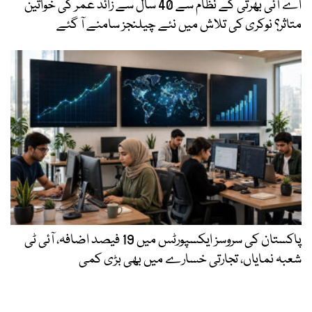
اے آئی بھرتی کے نظام سے 40 سال سے زائد عمر کی خواتین
متاثر؟ نوکری کی تلاش میں نئے چیلنجز سامنے آ گئے
پاکستان کی سروسز ایکسپورٹس میں 19 فیصد اضافہ، آئی ٹی
شعبہ نمایاں، تجارتی خسارے میں بھی بڑی کمی