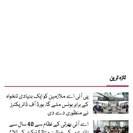
تازہ ترین
پی آئی اے ملازمین کو ایک بنیادی تنخواہ
کے برابر بونس ملے گا، بورڈ آف ڈائریکٹرز
نے منظوری دے دی
اے آئی بھرتی کے نظام سے 40 سال سے
زائد عمر کی خواتین متاثر؟ نوکری کی تلاش