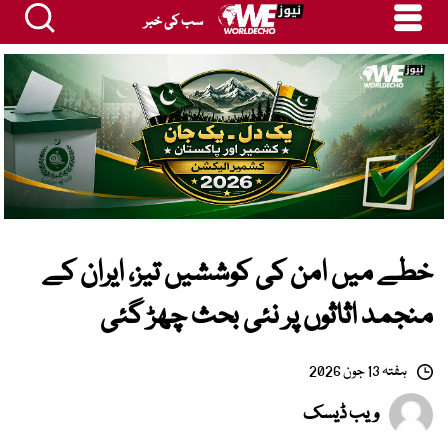
سب کی خبر
خطے میں امن کی کوششیں تیز، ایران کے
منجمد اثاثوں پر نئی بحث چھڑ گئی
ہفتہ 13 جون 2026
ویب ڈیسک