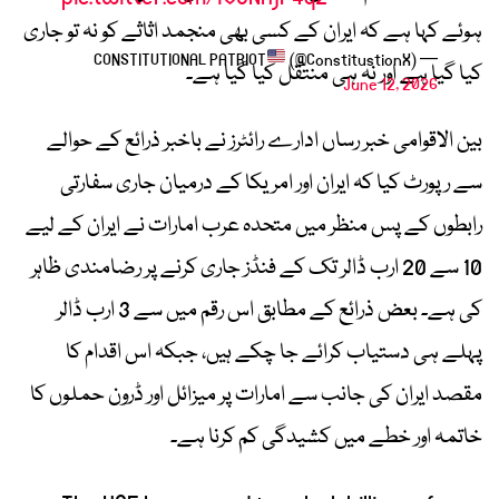
ہوئے کہا ہے کہ ایران کے کسی بھی منجمد اثاثے کو نہ تو جاری
(@ConstitustionX)
— CONSTITUTIONAL PATRIOT
کیا گیا ہے اور نہ ہی منتقل کیا گیا ہے۔
June 12, 2026
بین الاقوامی خبر رساں ادارے رائٹرز نے باخبر ذرائع کے حوالے
سے رپورٹ کیا کہ ایران اور امریکا کے درمیان جاری سفارتی
رابطوں کے پس منظر میں متحدہ عرب امارات نے ایران کے لیے
10 سے 20 ارب ڈالر تک کے فنڈز جاری کرنے پر رضامندی ظاہر
کی ہے۔ بعض ذرائع کے مطابق اس رقم میں سے 3 ارب ڈالر
پہلے ہی دستیاب کرائے جا چکے ہیں، جبکہ اس اقدام کا
مقصد ایران کی جانب سے امارات پر میزائل اور ڈرون حملوں کا
خاتمہ اور خطے میں کشیدگی کم کرنا ہے۔