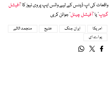
واقعات کی اپ ڈیٹس کے لیے واٹس ایپ پر وی نیوز کا ’
آفیشل
گروپ
‘ یا ’
آفیشل چینل
‘ جوائن کریں
امریکا
ایران جنگ
خلیج
منجمد اثاثے
یو اے ای