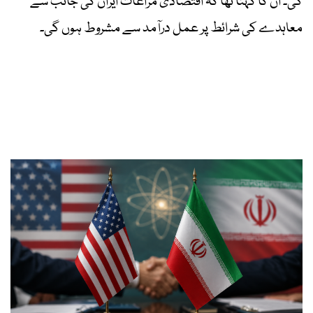
گی۔ ان کا کہنا تھا کہ اقتصادی مراعات ایران کی جانب سے
معاہدے کی شرائط پر عمل درآمد سے مشروط ہوں گی۔