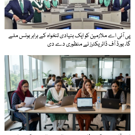
پی آئی اے ملازمین کو ایک بنیادی تنخواہ کے برابر بونس ملے
گا، بورڈ آف ڈائریکٹرز نے منظوری دے دی