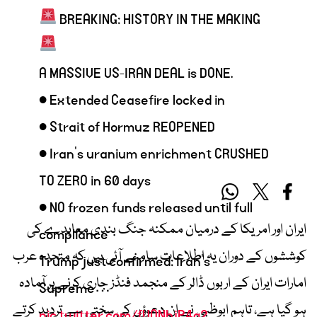
BREAKING: HISTORY IN THE MAKING
A MASSIVE US-IRAN DEAL is DONE.
• Extended Ceasefire locked in
• Strait of Hormuz REOPENED
• Iran’s uranium enrichment CRUSHED
TO ZERO in 60 days
• NO frozen funds released until full
ایران اور امریکا کے درمیان ممکنہ جنگ بندی معاہدے کی
compliance
کوششوں کے دوران یہ اطلاعات سامنے آئی ہیں کہ متحدہ عرب
Trump just confirmed: Iran’s
امارات ایران کے اربوں ڈالر کے منجمد فنڈز جاری کرنے پر آمادہ
Supreme…
ہو گیا ہے، تاہم ابوظبی نے ان دعوؤں کی سختی سے تردید کرتے
pic.twitter.com/fVONhjP4q2