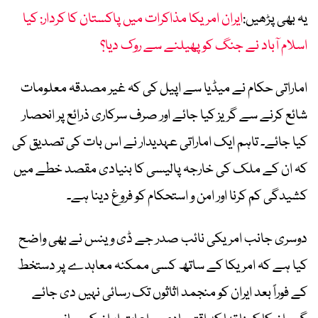
یہ بھی پڑھیں:
ایران امریکا مذاکرات میں پاکستان کا کردار: کیا
اسلام آباد نے جنگ کو پھیلنے سے روک دیا؟
اماراتی حکام نے میڈیا سے اپیل کی کہ غیر مصدقہ معلومات
شائع کرنے سے گریز کیا جائے اور صرف سرکاری ذرائع پر انحصار
کیا جائے۔ تاہم ایک اماراتی عہدیدار نے اس بات کی تصدیق کی
کہ ان کے ملک کی خارجہ پالیسی کا بنیادی مقصد خطے میں
کشیدگی کم کرنا اور امن و استحکام کو فروغ دینا ہے۔
دوسری جانب امریکی نائب صدر جے ڈی وینس نے بھی واضح
کیا ہے کہ امریکا کے ساتھ کسی ممکنہ معاہدے پر دستخط
کے فوراً بعد ایران کو منجمد اثاثوں تک رسائی نہیں دی جائے