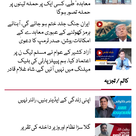
معاہدہ‘ طے، کسی ایک پر حملہ تینوں پر
حملہ تصور ہوگا
ایران جنگ جلد ختم ہو جائے گی، آبنائے
ہرمز کھولنے کے عبوری معاہدے کے
امکانات روشن، صدر ٹرمپ کا دعویٰ
آزاد کشیر کے عوام نے مسلم لیگ ن پر
اعتماد کیا، ہم پیپلز پارٹی کی بلیک
میلنگ میں نہیں آئیں گے، شاہ غلام قادر
کالم / تجزیہ
اپنی زندگی کے ایڈیٹر بنیں، رائٹر نہیں
گلا سڑا نظام اور وزیر داخلہ کی تقریر