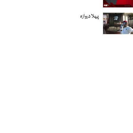
پہلا دروازہ