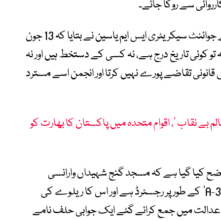
روائی سے روکا جائے۔
میڈیا رپورٹس کے مطابق، انجمن انتظامیہ کے جوائنٹ سیکریٹری ایس ایم یاسین نے بتایا کہ 13 جون
تو کوئی تاریخ درج ہے، نہ کسی کے دستخط ہیں اور نہ
س قانونی تقاضے پورے نہیں کرتا اور انجمن اسے مسترد
ظالم بے نقاب ‘، اقوام متحدہ میں پاکستان کا بھارت کو
ضح کیا گیا ہے کہ مسجد گنج شہیداں وارانسی
میونسپل کارپوریشن میں عمارت نمبر ‘A-36/4’ کے طور پر رجسٹرڈ ہے اور اس کا ریلوے کی
عدالت میں جمع کرائے گئے ایک جوابی حلف نامے