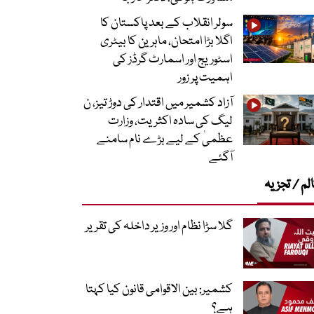
سولر انقلاب کے بعد پاکستان کا
اگلا بڑا امتحان، ماہرین کا بیٹری
اسٹوریج اور اسمارٹ گرڈز کی
اہمیت پر زور
آزاد کشمیر میں اقتدار کی دوڑ تیز، ن
لیگ کی سادہ اکثریت، وزارت
عظمیٰ کے لیے بڑے نام سامنے
آگئے
لم / تجزیہ
گلا سڑا نظام اور وزیر داخلہ کی تقریر
کشمیر: بین الاقوامی قانون کیا کہتا
ہے؟