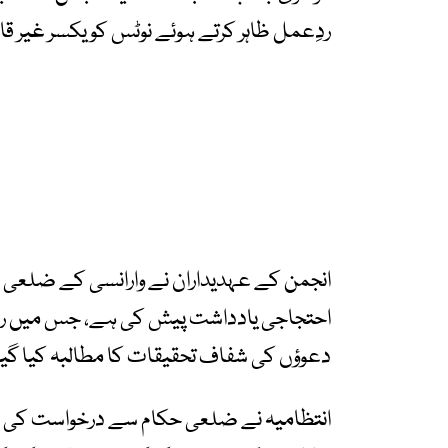
ردِعمل ظاہر کرتے ہوئے نوٹس کو یکسر غیر قان
انجمن کے عہدیداران نے وارانسی کے ضلعی 
احتجاجی یادداشت پیش کی ہے، جس میں ری
دعوؤں کی شفاف تحقیقات کا مطالبہ کیا گی
انتظامیہ نے ضلعی حکام سے درخواست کی ہ