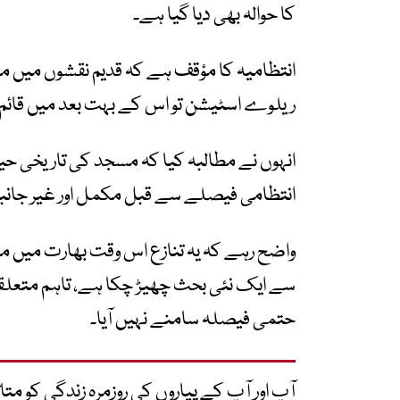
کا حوالہ بھی دیا گیا ہے۔
انتظامیہ کا مؤقف ہے کہ قدیم نقشوں میں م
ریلوے اسٹیشن تو اس کے بہت بعد میں قائم کی
انہوں نے مطالبہ کیا کہ مسجد کی تاریخی ح
انتظامی فیصلے سے قبل مکمل اور غیر جانبد
واضح رہے کہ یہ تنازع اس وقت بھارت میں مذ
سے ایک نئی بحث چھیڑ چکا ہے، تاہم متعلقہ
حتمی فیصلہ سامنے نہیں آیا۔
آپ اور آپ کے پیاروں کی روزمرہ زندگی کو 