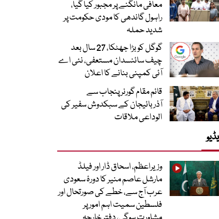
معافی مانگنے پر مجبور کیا گیا،
راہول گاندھی کا مودی حکومت پر
شدید حملہ
گوگل کو بڑا جھٹکا، 27 سال بعد
چیف سائنسدان مستعفی، نئی اے
آئی کمپنی بنانے کا اعلان
قائم مقام گورنر پنجاب سے
آذربائیجان کے سبکدوش سفیر کی
الوداعی ملاقات
ڈیو
وزیراعظم، اسحاق ڈار اور فیلڈ
مارشل عاصم منیر کا دورۂ سعودی
عرب آج سے، خطے کی صورتحال اور
فلسطین سمیت اہم امور پر
مشاورت ہوگی، دفتر خارجہ