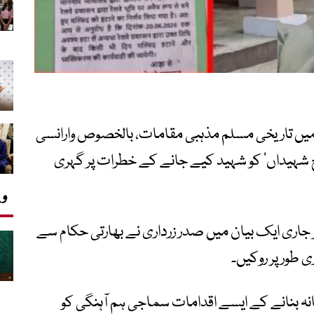
یں تاریخی مسلم مذہبی مقامات، بالخصوص وارانسی
گنج شہیداں‘ کو شہید کیے جانے کے خطرات پر گہری
وی
 جاری ایک بیان میں صدر زرداری نے بھارتی حکام سے
 طور پر روکیں۔
انہ بنانے کے ایسے اقدامات سماجی ہم آہنگی کو