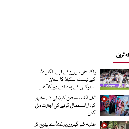
زہ ترین
پاکستان سیریز کے لیے انگلینڈ
کے ٹیسٹ اسکواڈ کا اعلان،
اسٹوکس کے بعد نئے دور کا آغاز
ٹک ٹاک صارفین کو ڈزنی کے مشہور
کردار استعمال کرنے کی اجازت مل
گئی
طلبہ کے گھروں پر غنڈے بھیج کر