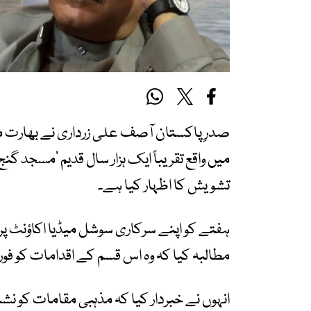
صدرِ پاکستان آصف علی زرداری نے بھارت م
میں واقع تقریباً ایک ہزار سال قدیم ’مسجد 
تشویش کا اظہار کیا ہے۔
ہفتے کو اپنے سرکاری سوشل میڈیا اکاؤنٹ پر
مطالبہ کیا کہ وہ اس قسم کے اقدامات کو فوری
انہوں نے خبردار کیا کہ مذہبی مقامات کو نش