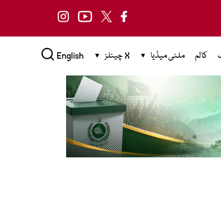
کالم
ملٹی میڈیا
X چینلز
English