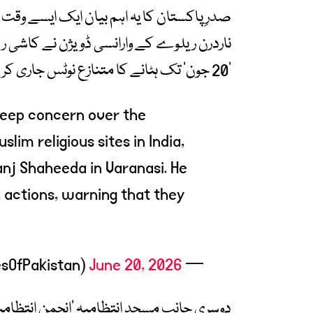
صدرِ پاکستان کا یہ اہم بیان ایک ایسے وقت
ناردرن ریلوے کے وارانسی ڈویژن نے کاشی 
’20 جون‘ تک ہٹانے کا متنازع نوٹس جاری کر رکھا ہے۔
 deep concern over the
lim religious sites in India,
anj Shaheeda in Varanasi. He
 actions, warning that they
June 20, 2026
— The President of Pakistan (@PresOfPakistan)
دوسری جانب مسجد انتظامیہ ’انجمن انتظامی