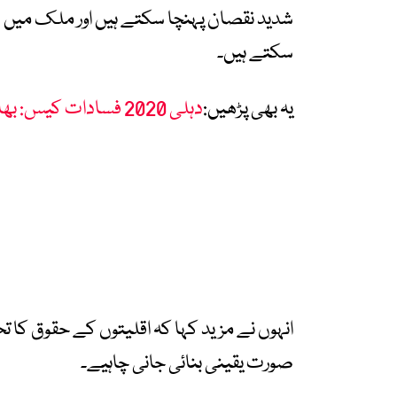
شدید نقصان پہنچا سکتے ہیں اور ملک میں ط
سکتے ہیں۔
یہ بھی پڑھیں:
دہلی 2020 فسادات کیس: بھارت میں عدالتی نظام اور اقلیتوں کے حقوق پر سوالات
انہوں نے مزید کہا کہ اقلیتوں کے حقوق کا ت
صورت یقینی بنائی جانی چاہیے۔