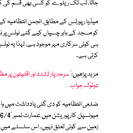
جاتا، تب تک ریلوے کو کسی بھی قسم کی کار
کو مسجد کے باہر چسپاں کیے گئے نوٹس پر نہ 
ہی کوئی سرکاری مہر موجود ہے، لہٰذا یہ نوٹ
کرتی ہے۔
مزید پڑھیں:
’ سرحد پار تشدد اور اقلیتوں پر م
دوٹوک جواب
ضلعی انتظامیہ کو دی گئی یادداشت میں وا
زمین سے کوئی تعلق نہیں۔ اس سلسلے میں 