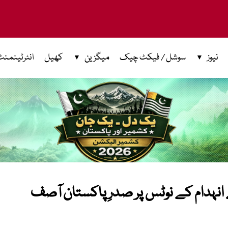
نیوز
سوشل / فیکٹ چیک
میگزین
کھیل
انٹرٹینمنٹ
انہدام کے نوٹس پر صدرِ پاکستان آصف