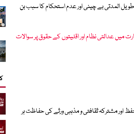
ویل المدتی بے چینی اور عدم استحکام کا سبب بن
کا
حفظ اور مشترکہ ثقافتی و مذہبی ورثے کی حفاظت ہر