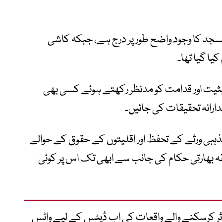
سجد کا وجود واضح طور پر درج ہے، جبکہ کاشی
ا گیا تھا۔
یثیت اور قدامت کو مدنظر رکھتے ہوئے کسی بھی
ارانہ تحقیقات کی جائیں۔
ہبی ورثے کے تحفظ اور اقلیتوں کے حقوق کے حوالے
 بھارتی حکام کی جانب سے ابھی تک اس پر کوئی
متاثر کرسکنے والے واقعات کی اپ ڈیٹس کے لیے واٹس