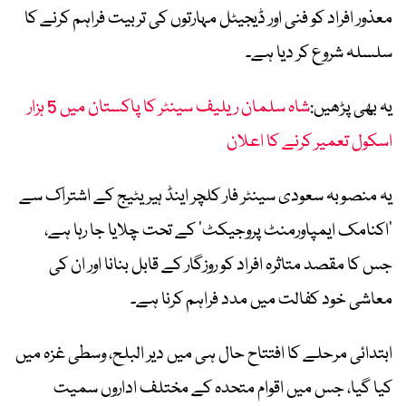
معذور افراد کو فنی اور ڈیجیٹل مہارتوں کی تربیت فراہم کرنے کا
سلسلہ شروع کر دیا ہے۔
یہ بھی پڑھیں:
شاہ سلمان ریلیف سینٹر کا پاکستان میں 5 ہزار
اسکول تعمیر کرنے کا اعلان
یہ منصوبہ سعودی سینٹر فار کلچر اینڈ ہیریٹیج کے اشتراک سے
’اکنامک ایمپاورمنٹ پروجیکٹ‘ کے تحت چلایا جا رہا ہے،
جس کا مقصد متاثرہ افراد کو روزگار کے قابل بنانا اور ان کی
معاشی خود کفالت میں مدد فراہم کرنا ہے۔
ابتدائی مرحلے کا افتتاح حال ہی میں دیر البلح، وسطی غزہ میں
کیا گیا، جس میں اقوام متحدہ کے مختلف اداروں سمیت