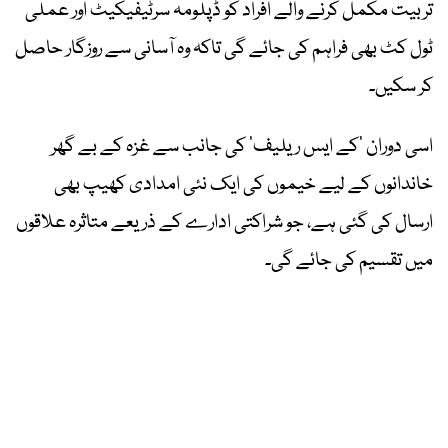
تربیت مکمل کرنے والے افراد کو ڈپلومہ سرٹیفیکیٹ اور عملی
ٹول کٹ بھی فراہم کی جائے گی تاکہ وہ آسانی سے روزگار حاصل
کر سکیں۔
اسی دوران ’کے ایس ریلیف‘ کی جانب سے غزہ کے بے گھر
خاندانوں کے لیے خیموں کی ایک نئی امدادی کھیپ بھی
ارسال کی گئی ہے، جو شراکتی ادارے کے ذریعے متاثرہ علاقوں
میں تقسیم کی جائے گی۔