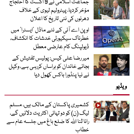
جماعت اسلامی نے 9 اگست کا احتجاج
مؤخر کردیا، پیٹرولیم لیوی کے خلاف
دھرنوں کی نئی تاریخ کا اعلان
اوپن اے آئی کے نئے ماڈل ’ایسٹرا‘ میں
خطرناک سیکیورٹی خدشات کا انکشاف،
ڈیولپنگ کام عارضی معطل
میر رضا علی کیس: پولیس تفتیش کے
بجائے خاندان کو ہراساں کررہی ہے، وکیل
نے نیا پنڈورا باکس کھول دیا
ویڈیو
کشمیری پاکستان کے مالک ہیں، مسلم
لیگ (ن) کو دو تہائی اکثریت دلائیں گے،
رانا ثنا اللہ کا ضلع باغ میں جلسہ عام سے
خطاب