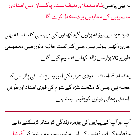
یہ بھی پڑھیں:
شاہ سلمان ریلیف سینٹر پاکستان میں امدادی
منصوبوں کے معاہدوں پر دستخط کرے گا
ادارہ غزہ میں روزانہ ہزاروں گرم کھانوں کی فراہمی کا سلسلہ بھی
جاری رکھے ہوئے ہے، جس کے تحت حالیہ دنوں میں مجموعی
طور پر 76 ہزار سے زائد کھانے تقسیم کیے گئے۔
یہ تمام اقدامات سعودی عرب کی اس وسیع انسانی پالیسی کا
حصہ ہیں جس کا مقصد غزہ کے عوام کی فوری امداد اور طویل
المدتی بحالی دونوں کو یقینی بنانا ہے۔
آپ اور آپ کے پیاروں کی روزمرہ زندگی کو متاثر کرسکنے والے
واقعات کی اپ ڈیٹس کے لیے واٹس ایپ پر وی نیوز کا ’
آفیشل