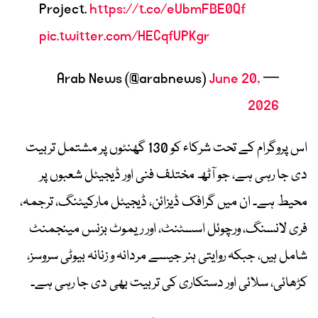
Project.
https://t.co/eUbmFBE0Qf
pic.twitter.com/HECqfUPKgr
June 20,
— Arab News (@arabnews)
2026
اس پروگرام کے تحت شرکاء کو 130 گھنٹوں پر مشتمل تربیت
دی جا رہی ہے، جو آٹھ مختلف فنی اور ڈیجیٹل شعبوں پر
محیط ہے۔ ان میں گرافک ڈیزائن، ڈیجیٹل مارکیٹنگ، ترجمہ،
فری لانسنگ، ورچوئل اسسٹنٹ، اور ریموٹ بزنس مینجمنٹ
شامل ہیں، جبکہ روایتی ہنر جیسے مردانہ و زنانہ بیوٹی سروسز،
کڑھائی، سلائی اور دستکاری کی تربیت بھی دی جا رہی ہے۔