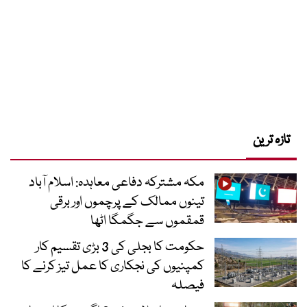
تازہ ترین
مکہ مشترکہ دفاعی معاہدہ: اسلام آباد
تینوں ممالک کے پرچموں اور برقی
قمقموں سے جگمگا اٹھا
حکومت کا بجلی کی 3 بڑی تقسیم کار
کمپنیوں کی نجکاری کا عمل تیز کرنے کا
فیصلہ