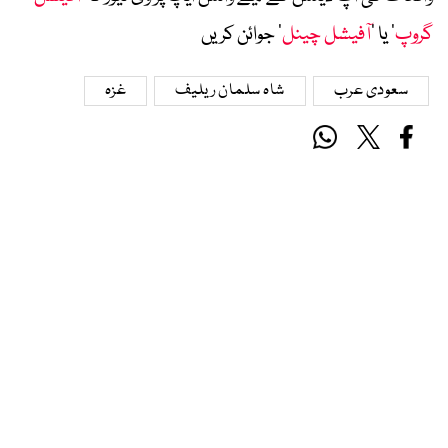
گروپ
‘ یا ’
آفیشل چینل
‘ جوائن کریں
سعودی عرب
شاہ سلمان ریلیف
غزہ