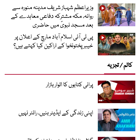
وزیراعظم شہباز شریف مدینہ منورہ سے
روانہ، مکہ مشترکہ دفاعی معاہدے کے
بعد مسجد نبویؐ میں حاضری
پی ٹی آئی اسلام آباد مارچ کے اعلان پر
خیبر پختونخوا کے اراکین کیا کہتے ہیں؟
کالم / تجزیہ
پرانی کتابوں کا اتوار بازار
اپنی زندگی کے ایڈیٹر بنیں، رائٹر نہیں