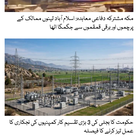
مکہ مشترکہ دفاعی معاہدہ: اسلام آباد تینوں ممالک کے
پرچموں اور برقی قمقموں سے جگمگا اٹھا
حکومت کا بجلی کی 3 بڑی تقسیم کار کمپنیوں کی نجکاری کا
عمل تیز کرنے کا فیصلہ