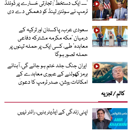
’۔۔۔ ایک دستخط‘: تجارتی خسارے پر ڈونلڈ
ٹرمپ نے سوئٹزر لینڈ کو دھمکی دے دی
سعودی عرب، پاکستان اور ترکیہ کے
درمیان ’مکہ مکرمہ مشترکہ دفاعی
معاہدہ‘ طے، کسی ایک پر حملہ تینوں پر
حملہ تصور ہوگا
ایران جنگ جلد ختم ہو جائے گی، آبنائے
ہرمز کھولنے کے عبوری معاہدے کے
امکانات روشن، صدر ٹرمپ کا دعویٰ
کالم / تجزیہ
اپنی زندگی کے ایڈیٹر بنیں، رائٹر نہیں