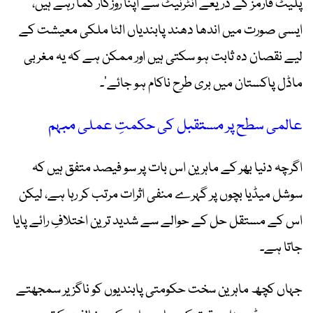
پلیٹ فارمز کے ذریعے انٹرنیٹ سے اپنا روزگار کما رہے ہیں،
ایسی صورت میں اندھا دھند پابندیاں الٹا ملکی معیشت کے
لیے نقصان دہ ثابت ہو سکتی ہیں اور ممکن ہے کہ یہ مغربی
ماڈل پاکستان میں بری طرح ناکام ہو جائے‘۔
عالمی سطح پر مستقبل کی حکمتِ عملی مبہم
اگرچہ دنیا بھر کے ماہرین اس بات پر سو فیصد متفق ہیں کہ
سوشل میڈیا بچوں پر گہرے منفی اثرات مرتب کر رہا ہے، لیکن
اس کے مستقل حل کے حوالے سے شدید ترین اختلافِ رائے پایا
جاتا ہے۔
جہاں کچھ ماہرین سخت حکومتی پابندیوں کو ناگزیر سمجھتے