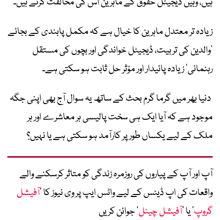
ہیں، وہیں ڈیجیٹل حقوق کے ماہرین اس کی مخالفت کرتے ہیں۔
زیادہ تر معتدل ماہرین کا خیال ہے کہ مکمل پابندی کے بجائے
‘والدین کی تربیت، ڈیجیٹل خواندگی اور بچوں کی مستقل
رہنمائی’ زیادہ پائیدار اور مؤثر حل ثابت ہو سکتی ہے۔
دنیا بھر میں گرما گرم بحث کے ساتھ یہ سوال آج بھی اپنی جگہ
موجود ہے کہ آیا ایک ہی سخت پالیسی ہر معاشرے اور ہر
ملک کے لیے یکساں طور پر کارآمد ہو سکتی ہے یا نہیں؟
آپ اور آپ کے پیاروں کی روزمرہ زندگی کو متاثر کرسکنے والے
واقعات کی اپ ڈیٹس کے لیے واٹس ایپ پر وی نیوز کا ’
آفیشل
گروپ
‘ یا ’
آفیشل چینل
‘ جوائن کریں