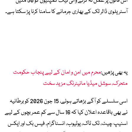
اس قانون پر عمل نہ کرنے والی ٹیک کمپنیوں کو 50 ملین
آسٹریلوی ڈالر تک کے بھاری جرمانے کا سامنا کرنا پڑ سکتا ہے۔
یہ بھی پڑھیں:
محرم میں امن و امان کے لیے پنجاب حکومت
متحرک، سوشل میڈیا مانیٹرنگ مزید سخت
اسی سلسلے کو آگے بڑھاتے ہوئے، 15 جون 2026 کو برطانیہ
نے بھی باقاعدہ اعلان کیا کہ 16 سال سے کم عمر بچوں کے لیے
اسنیپ چیٹ، ٹک ٹاک، یوٹیوب، انسٹاگرام، فیس بک اور ایکس