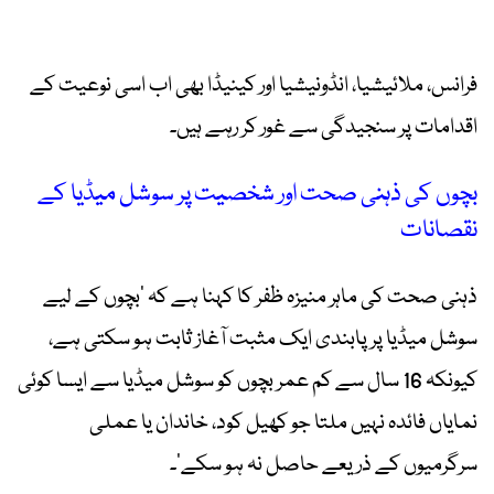
فرانس، ملائیشیا، انڈونیشیا اور کینیڈا بھی اب اسی نوعیت کے
اقدامات پر سنجیدگی سے غور کر رہے ہیں۔
بچوں کی ذہنی صحت اور شخصیت پر سوشل میڈیا کے
نقصانات
ذہنی صحت کی ماہر منیزہ ظفر کا کہنا ہے کہ ’بچوں کے لیے
سوشل میڈیا پر پابندی ایک مثبت آغاز ثابت ہو سکتی ہے،
کیونکہ 16 سال سے کم عمر بچوں کو سوشل میڈیا سے ایسا کوئی
نمایاں فائدہ نہیں ملتا جو کھیل کود، خاندان یا عملی
سرگرمیوں کے ذریعے حاصل نہ ہو سکے‘۔