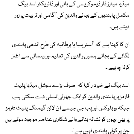
میڈیا میٹرز فار ڈیموکریسی کے بانی اور ڈائریکٹر اسد بیگ
مکمل پابندیوں کے بجائے والدین کی آگاہی اور تربیت پر زور
دیتے ہیں۔
ان کا کہنا ہے کہ ’آسٹریلیا یا برطانیہ کی طرح اندھی پابندی
لگانے کے بجائے ہمیں والدین کی تعلیم اور رہنمائی سے آغاز
کرنا چاہیے‘۔
اسد بیگ نے خبردار کیا کہ ’صرف بڑے سوشل میڈیا پلیٹ
فارمز پر پابندی والدین کو ایک جھوٹی تسلی دے سکتی ہے،
جبکہ روبلوکس اور پب جی جیسے آن لائن گیمنگ پلیٹ فارمز
پر بھی بچوں کو نشانہ بنانے والے شکاری عناصر موجود ہوتے ہیں
جن پر کوئی پابندی نہیں ہے‘۔