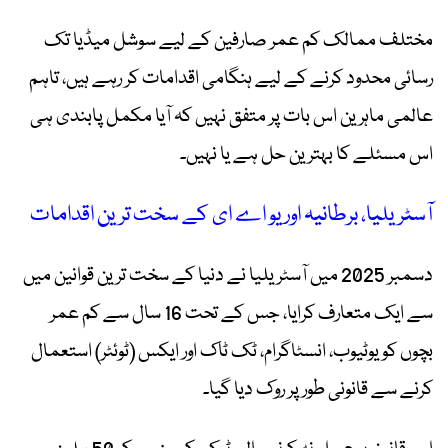
مختلف ممالک کم عمر صارفین کے لیے سوشل میڈیا تک
رسائی محدود کرنے کے لیے ہنگامی اقدامات کر رہے ہیں، تاہم
عالمی ماہرین اس بات پر متفق نہیں کہ آیا مکمل پابندی ہی
اس مسئلے کا بہترین حل ہے یا نہیں۔
آسٹریلیا، برطانیہ اور یو اے ای کے سخت ترین اقدامات
دسمبر 2025 میں آسٹریلیا نے دنیا کے سخت ترین قوانین میں
سے ایک متعارف کرایا، جس کے تحت 16 سال سے کم عمر
بچوں کو یوٹیوب، انسٹاگرام، ٹک ٹاک اور ایکس (ٹوئٹر) استعمال
کرنے سے قانونی طور پر روک دیا گیا۔