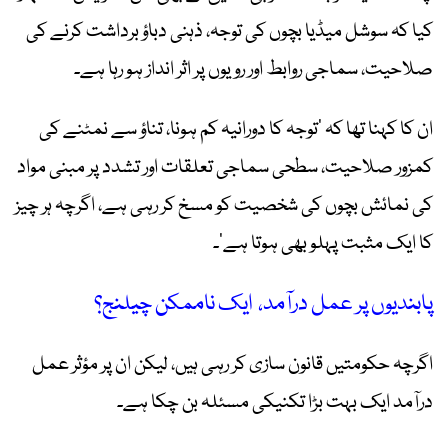
کیا کہ سوشل میڈیا بچوں کی توجہ، ذہنی دباؤ برداشت کرنے کی
صلاحیت، سماجی روابط اور رویوں پر اثر انداز ہو رہا ہے۔
ان کا کہنا تھا کہ ’توجہ کا دورانیہ کم ہونا، تناؤ سے نمٹنے کی
کمزور صلاحیت، سطحی سماجی تعلقات اور تشدد پر مبنی مواد
کی نمائش بچوں کی شخصیت کو مسخ کر رہی ہے، اگرچہ ہر چیز
کا ایک مثبت پہلو بھی ہوتا ہے‘۔
پابندیوں پر عمل درآمد، ایک ناممکن چیلنج؟
اگرچہ حکومتیں قانون سازی کر رہی ہیں، لیکن ان پر مؤثر عمل
درآمد ایک بہت بڑا تکنیکی مسئلہ بن چکا ہے۔