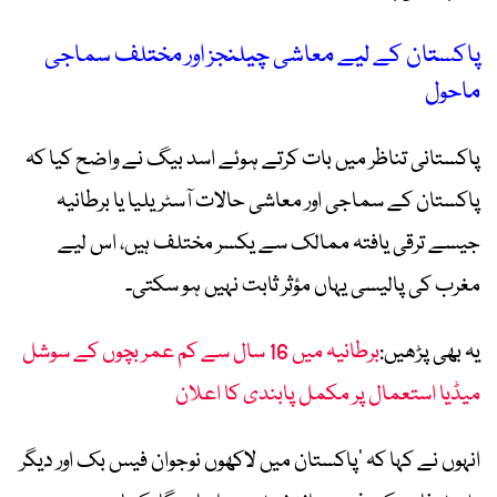
پاکستان کے لیے معاشی چیلنجز اور مختلف سماجی
ماحول
پاکستانی تناظر میں بات کرتے ہوئے اسد بیگ نے واضح کیا کہ
پاکستان کے سماجی اور معاشی حالات آسٹریلیا یا برطانیہ
جیسے ترقی یافتہ ممالک سے یکسر مختلف ہیں، اس لیے
مغرب کی پالیسی یہاں مؤثر ثابت نہیں ہو سکتی۔
یہ بھی پڑھیں:
برطانیہ میں 16 سال سے کم عمر بچوں کے سوشل
میڈیا استعمال پر مکمل پابندی کا اعلان
انہوں نے کہا کہ ’پاکستان میں لاکھوں نوجوان فیس بک اور دیگر