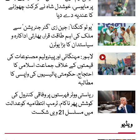
پر مایوسی، خوشدل شاہ نے کرکٹ چھوڑنے
کا عندیہ دے دیا
’یو ٹو کنگنا‘: جین زی ’گٹر جنریشن‘ سے
ملک کی اہم طاقت قرار، بھارتی اداکارہ و
سیاستدان کا بڑا یوٹرن
لاہور : مہنگائی اور پیٹرولیم مصنوعات کی
قیمتوں کے خلاف جماعت اسلامی کا
احتجاج، حکومتی پالیسیوں کی واپسی کا
مطالبہ
ریاستی ووٹر فہرستوں پر وفاقی کنٹرول کی
کوشش پھر ناکام، ٹرمپ انتظامیہ کوعدالت
میں مسلسل 21 ویں شکست
ویڈیو