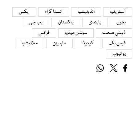
آسٹریلیا
انڈونیشیا
انسٹا گرام
ایکس
بچوں
پابندی
پاکستان
پب جی
ذہنی صحت
سوشل میڈیا
فرانس
فیس بک
کینیڈا
ماہرین
ملائیشیا
یو ٹیوب