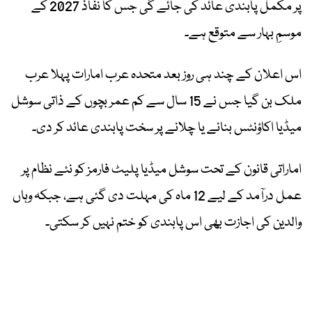
پر مکمل پابندی عائد کی جائے گی جس کا نفاذ 2027 کے
موسمِ بہار سے متوقع ہے۔
اس اعلان کے چند ہی روز بعد متحدہ عرب امارات پہلا عرب
ملک بن گیا جس نے 15 سال سے کم عمر بچوں کے ذاتی سوشل
میڈیا اکاؤنٹس بنانے یا چلانے پر سخت پابندی عائد کر دی۔
اماراتی قانون کے تحت سوشل میڈیا پلیٹ فارمز کو نئے نظام پر
عمل درآمد کے لیے 12 ماہ کی مہلت دی گئی ہے، جبکہ وہاں
والدین کی اجازت بھی اس پابندی کو ختم نہیں کر سکتی۔