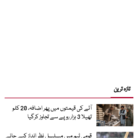
تازہ ترین
آٹے کی قیمتوں میں پھر اضافہ، 20 کلو
تھیلا 3 ہزار روپے سے تجاوز کرگیا
قومی ٹیم میں مسلسل نظر انداز کیے جانے