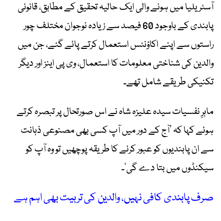
آسٹریلیا میں ہونے والی ایک حالیہ تحقیق کے مطابق، قانونی
پابندی کے باوجود 60 فیصد سے زیادہ نوجوان مختلف چور
راستوں سے اپنے اکاؤنٹس استعمال کرتے پائے گئے، جن میں
والدین کی شناختی معلومات کا استعمال، وی پی اینز اور دیگر
تکنیکی طریقے شامل تھے۔
ماہرِ نفسیات سیدہ علیزہ شاہ نے اس صورتحال پر تبصرہ کرتے
ہوئے کہا کہ ’آج کے دور میں آپ کسی بھی مصنوعی ذہانت
سے ان پابندیوں کو عبور کرنے کا طریقہ پوچھیں تو وہ آپ کو
سیکنڈوں میں بتا دے گی‘۔
صرف پابندی کافی نہیں، والدین کی تربیت بھی اہم ہے