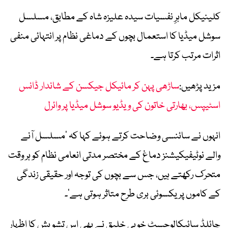
کلینیکل ماہرِ نفسیات سیدہ علیزہ شاہ کے مطابق، مسلسل
سوشل میڈیا کا استعمال بچوں کے دماغی نظام پر انتہائی منفی
اثرات مرتب کرتا ہے۔
مزید پڑھیں:
ساڑھی پہن کر مائیکل جیکسن کے شاندار ڈانس
اسٹیپس، بھارتی خاتون کی ویڈیو سوشل میڈیا پر وائرل
انہوں نے سائنسی وضاحت کرتے ہوئے کہا کہ ’مسلسل آنے
والے نوٹیفیکیشنز دماغ کے مختصر مدتی انعامی نظام کو ہر وقت
متحرک رکھتے ہیں، جس سے بچوں کی توجہ اور حقیقی زندگی
کے کاموں پر یکسوئی بری طرح متاثر ہوتی ہے‘۔
چائلڈ سائیکالوجسٹ خوبی خلیق نے بھی اس تشویش کا اظہار