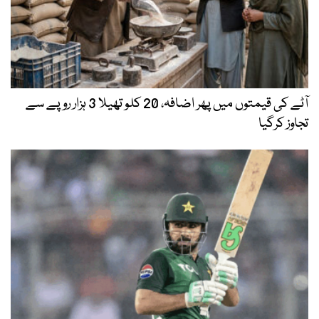
آٹے کی قیمتوں میں پھر اضافہ، 20 کلو تھیلا 3 ہزار روپے سے
تجاوز کرگیا