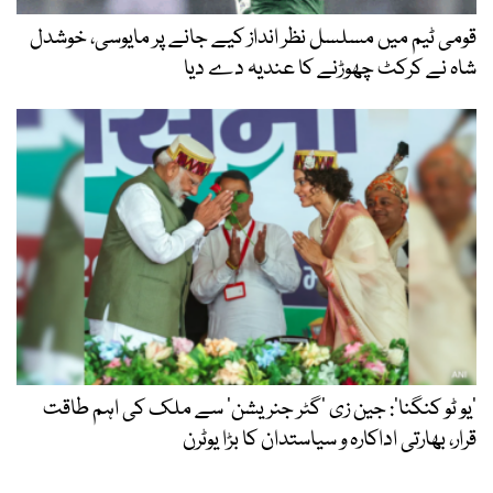
قومی ٹیم میں مسلسل نظر انداز کیے جانے پر مایوسی، خوشدل
شاہ نے کرکٹ چھوڑنے کا عندیہ دے دیا
’یو ٹو کنگنا‘: جین زی ’گٹر جنریشن‘ سے ملک کی اہم طاقت
قرار، بھارتی اداکارہ و سیاستدان کا بڑا یوٹرن