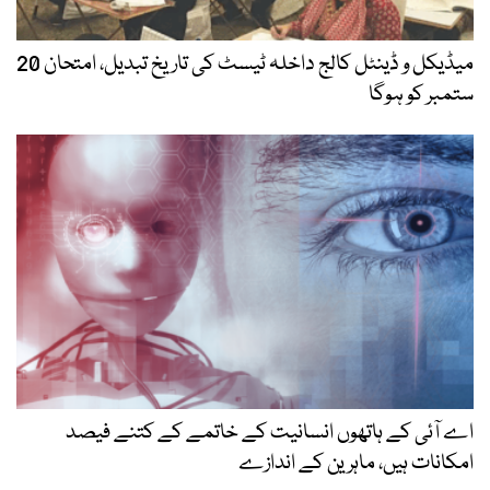
میڈیکل و ڈینٹل کالج داخلہ ٹیسٹ کی تاریخ تبدیل، امتحان 20
ستمبر کو ہوگا
اے آئی کے ہاتھوں انسانیت کے خاتمے کے کتنے فیصد
امکانات ہیں، ماہرین کے اندازے