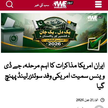
سب کی خبر
ایران امریکا مذاکرات کا اہم مرحلہ، جے ڈی
وینس سمیت امریکی وفد سوئٹزرلینڈ پہنچ
گیا
اتوار 21 جون 2026