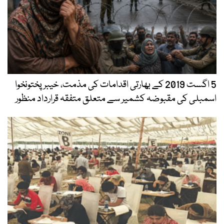
5 اگست 2019 کے بھارتی اقدامات کی مذمت، خیبرپختونخوا
اسمبلی کی مقبوضہ کشمیر سے متعلق متفقہ قرارداد منظور