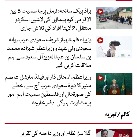
براڈ پیک سانحہ: نرمل پرجا سمیت 5 بین
الاقوامی کوہ پیماؤں کی لاشیں اسکردو
منتقل، 2 لاپتا افراد کی تلاش جاری
وزیراعظم شہباز شریف سعودی عرب روانہ،
سعودی ولی عہد و وزیراعظم شہزادہ محمد
بن سلمان بن عبدالعزیز آل سعود سے اہم
ملاقات کریں گے
وزیراعظم، اسحاق ڈار اور فیلڈ مارشل عاصم
منیر کا دورۂ سعودی عرب آج سے، خطے
کی صورتحال اور فلسطین سمیت اہم امور
پر مشاورت ہوگی، دفتر خارجہ
کالم / تجزیہ
گلا سڑا نظام اور وزیر داخلہ کی تقریر