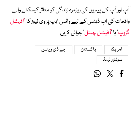
آپ اور آپ کے پیاروں کی روزمرہ زندگی کو متاثر کرسکنے والے
واقعات کی اپ ڈیٹس کے لیے واٹس ایپ پر وی نیوز کا ’
آفیشل
گروپ
‘ یا ’
آفیشل چینل
‘ جوائن کریں
امریکا
پاکستان
جے ڈی وینس
سوئٹزر لینڈ