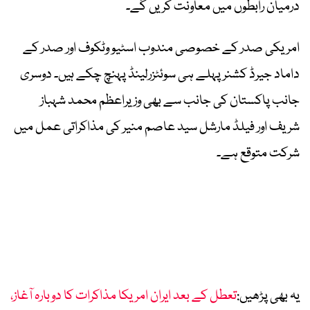
درمیان رابطوں میں معاونت کریں گے۔
امریکی صدر کے خصوصی مندوب اسٹیو وٹکوف اور صدر کے
داماد جیرڈ کشنر پہلے ہی سوئٹزرلینڈ پہنچ چکے ہیں۔ دوسری
جانب پاکستان کی جانب سے بھی وزیراعظم محمد شہباز
شریف اور فیلڈ مارشل سید عاصم منیر کی مذاکراتی عمل میں
شرکت متوقع ہے۔
یہ بھی پڑھیں:
تعطل کے بعد ایران امریکا مذاکرات کا دوبارہ آغاز،