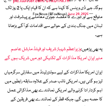
pic.twitter.com/u11kDThk7H
ہوگا۔ جے ڈی وینس کا کہنا ہے کہ ان کا قیام ایک یا 2 روز تک
June 20, 2026
— Fox News (@FoxNews)
متوقع ہے اور دورے کا مقصد جوہری معاملے پر پیشرفت اور
لبنان میں جنگ بندی کے حوالے سے اقدامات کو آگے بڑھانا
ہے۔
یہ بھی پڑھیں:
وزیراعظم شہباز شریف اور فیلڈ مارشل عاصم
منیر ایران امریکا مذاکرات کے تکنیکی دور میں شریک ہوں گے
ایران امریکا مذاکرات کے لیے سوئٹزرلینڈ میں سفارتی سرگرمیاں
تیز ہو گئی ہیں۔ امریکی نائب صدر کے علاوہ سابقہ رابطوں میں
اہم کردار ادا کرنے والے امریکی نمائندے بھی مذاکراتی عمل
کا حصہ ہوں گے، جبکہ قطر کے نمائندے بھی فریقین کے