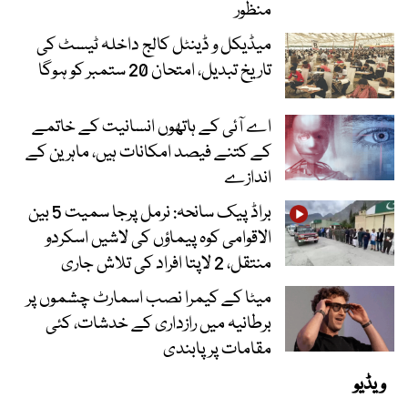
منظور
میڈیکل و ڈینٹل کالج داخلہ ٹیسٹ کی
تاریخ تبدیل، امتحان 20 ستمبر کو ہوگا
اے آئی کے ہاتھوں انسانیت کے خاتمے
کے کتنے فیصد امکانات ہیں، ماہرین کے
اندازے
براڈ پیک سانحہ: نرمل پرجا سمیت 5 بین
الاقوامی کوہ پیماؤں کی لاشیں اسکردو
منتقل، 2 لاپتا افراد کی تلاش جاری
میٹا کے کیمرا نصب اسمارٹ چشموں پر
برطانیہ میں رازداری کے خدشات، کئی
مقامات پر پابندی
ویڈیو