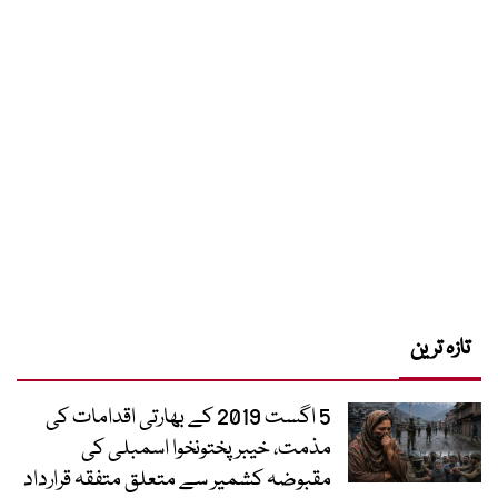
تازہ ترین
5 اگست 2019 کے بھارتی اقدامات کی
مذمت، خیبرپختونخوا اسمبلی کی
مقبوضہ کشمیر سے متعلق متفقہ قرارداد