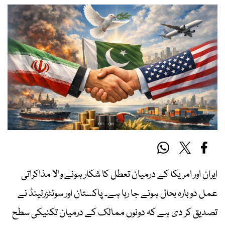
ایران اور امریکا کے درمیان تعطل کا شکار ہونے والا مذاکراتی
عمل دوبارہ بحال ہونے جا رہا ہے۔ پاکستان اور سوئٹزرلینڈ نے
تصدیق کر دی ہے کہ دونوں ممالک کے درمیان تکنیکی سطح