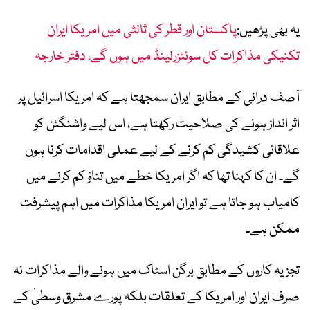
یہ بھی پڑھیں:
پاکستان اور قطر کی ثالثی میں امریکا ایران
تکنیکی مذاکرات کل سوئٹزرلینڈ میں ہوں گے، دفتر خارجہ
آصف درانی کے مطابق ایران سمجھتا ہے کہ امریکا اسرائیل پر
اثر انداز ہونے کی صلاحیت رکھتا ہے، اس لیے واشنگٹن کو
علاقائی کشیدگی کم کرنے کے لیے عملی اقدامات کرنا ہوں
گے۔ ان کا کہنا تھا کہ اگر امریکا خطے میں تناؤ کم کرنے میں
کامیاب ہو جاتا ہے تو ایران امریکا مذاکرات میں اہم پیشرفت
ممکن ہے۔
تجزیہ کاروں کے مطابق برگن اسٹاک میں ہونے والے مذاکرات نہ
صرف ایران اور امریکا کے تعلقات بلکہ پورے مشرق وسطیٰ کے