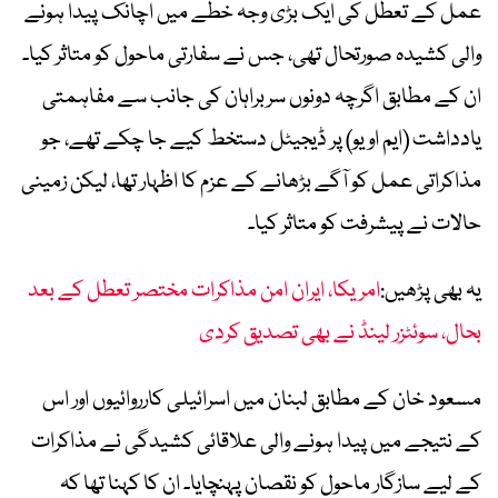
عمل کے تعطل کی ایک بڑی وجہ خطے میں اچانک پیدا ہونے
والی کشیدہ صورتحال تھی، جس نے سفارتی ماحول کو متاثر کیا۔
ان کے مطابق اگرچہ دونوں سربراہان کی جانب سے مفاہمتی
یادداشت (ایم او یو) پر ڈیجیٹل دستخط کیے جا چکے تھے، جو
مذاکراتی عمل کو آگے بڑھانے کے عزم کا اظہار تھا، لیکن زمینی
حالات نے پیشرفت کو متاثر کیا۔
یہ بھی پڑھیں:
امریکا، ایران امن مذاکرات مختصر تعطل کے بعد
بحال، سوئٹزر لینڈ نے بھی تصدیق کردی
مسعود خان کے مطابق لبنان میں اسرائیلی کارروائیوں اور اس
کے نتیجے میں پیدا ہونے والی علاقائی کشیدگی نے مذاکرات
کے لیے سازگار ماحول کو نقصان پہنچایا۔ ان کا کہنا تھا کہ