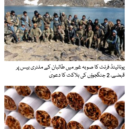
یونائیٹڈ فرنٹ کا صوبہ غور میں طالبان کے ملٹری بیس پر
قبضے، 2 جنگجوؤں کی ہلاکت کا دعویٰ