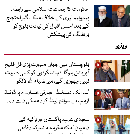
حکومت کا جماعت اسلامی سے رابطہ،
پیٹرولیم لیوی کے خلاف ملک گیر احتجاج
کے بعد احسن اقبال کی لیاقت بلوچ کو
بریفنگ کی پیشکش
ویڈیو
بلوچستان میں جہاں ضرورت پڑی فل فلیج
آپریشن ہوگا، دہشتگردوں کو کسی صورت
نہیں چھوڑیں گے، میر ضیاء اللہ لانگو
’۔۔۔ ایک دستخط‘: تجارتی خسارے پر ڈونلڈ
ٹرمپ نے سوئٹزر لینڈ کو دھمکی دے دی
سعودی عرب، پاکستان اور ترکیہ کے
درمیان ’مکہ مکرمہ مشترکہ دفاعی