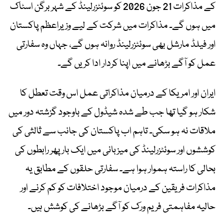
کے مذاکرات 21 جون 2026 کو سوئٹزرلینڈ کے شہر برگن اسٹاک
میں ہوں گے۔ مذاکرات میں شرکت کے لیے وزیراعظم پاکستان
اور فیلڈ مارشل بھی سوئٹزرلینڈ روانہ ہوں گے، جہاں وہ سفارتی
عمل کو آگے بڑھانے میں اپنا کردار ادا کریں گے۔
ایران اور امریکا کے درمیان مذاکراتی عمل اس وقت تعطل کا
شکار ہو گیا تھا جب طے شدہ شیڈول کے باوجود گزشتہ دور میں
ملاقات نہ ہو سکی۔ تاہم اب پاکستان کی جانب سے ثالثی کی
کوششوں اور سوئٹزرلینڈ کی میزبانی میں ایک بار پھر رابطوں کی
بحالی کا راستہ ہموار ہوا ہے۔ سفارتی حلقوں کے مطابق یہ
مذاکرات فریقین کے درمیان موجود اختلافات کو کم کرنے اور
حالیہ مفاہمتی فریم ورک کو آگے بڑھانے کی کوشش ہیں۔