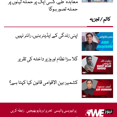
معاہدہ‘ طے، کسی ایک پر حملہ تینوں پر
حملہ تصور ہوگا
کالم / تجزیہ
اپنی زندگی کے ایڈیٹر بنیں، رائٹر نہیں
گلا سڑا نظام اور وزیر داخلہ کی تقریر
کشمیر: بین الاقوامی قانون کیا کہتا ہے؟
پرائیویسی پالیسی
تحریر/ویڈیو بھیجیں
رابطہ کریں