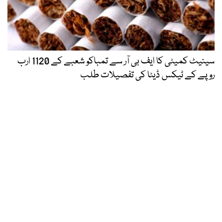
سینیٹ کمیٹی کا ایف بی آر سے تمباکو شعبے کے 1120 ارب
روپے کے ٹیکس ڈیٹا کی تفصیلات طلب