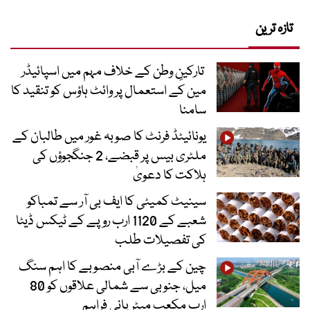
تازہ ترین
تارکینِ وطن کے خلاف مہم میں اسپائیڈر
مین کے استعمال پر وائٹ ہاؤس کو تنقید کا
سامنا
یونائیٹڈ فرنٹ کا صوبہ غور میں طالبان کے
ملٹری بیس پر قبضے، 2 جنگجوؤں کی
ہلاکت کا دعویٰ
سینیٹ کمیٹی کا ایف بی آر سے تمباکو
شعبے کے 1120 ارب روپے کے ٹیکس ڈیٹا
کی تفصیلات طلب
چین کے بڑے آبی منصوبے کا اہم سنگ
میل، جنوبی سے شمالی علاقوں کو 80
ارب مکعب میٹر پانی فراہم