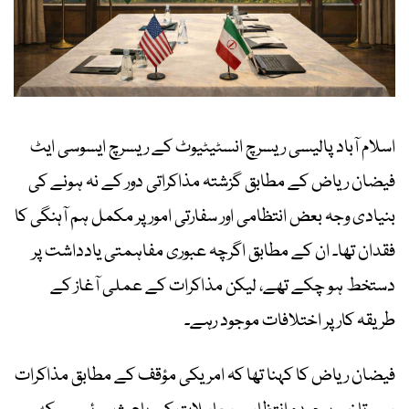
اسلام آباد پالیسی ریسرچ انسٹیٹیوٹ کے ریسرچ ایسوسی ایٹ
فیضان ریاض کے مطابق گزشتہ مذاکراتی دور کے نہ ہونے کی
بنیادی وجہ بعض انتظامی اور سفارتی امور پر مکمل ہم آہنگی کا
فقدان تھا۔ ان کے مطابق اگرچہ عبوری مفاہمتی یادداشت پر
دستخط ہو چکے تھے، لیکن مذاکرات کے عملی آغاز کے
طریقہ کار پر اختلافات موجود رہے۔
فیضان ریاض کا کہنا تھا کہ امریکی مؤقف کے مطابق مذاکرات