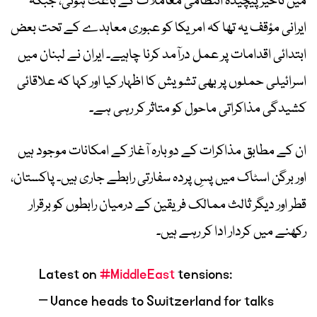
میں تاخیر پیچیدہ انتظامی معاملات کے باعث ہوئی، جبکہ
ایرانی مؤقف یہ تھا کہ امریکا کو عبوری معاہدے کے تحت بعض
ابتدائی اقدامات پر عمل درآمد کرنا چاہیے۔ ایران نے لبنان میں
اسرائیلی حملوں پر بھی تشویش کا اظہار کیا اور کہا کہ علاقائی
کشیدگی مذاکراتی ماحول کو متاثر کر رہی ہے۔
ان کے مطابق مذاکرات کے دوبارہ آغاز کے امکانات موجود ہیں
اور برگن اسٹاک میں پسِ پردہ سفارتی رابطے جاری ہیں۔ پاکستان،
قطر اور دیگر ثالث ممالک فریقین کے درمیان رابطوں کو برقرار
رکھنے میں کردار ادا کر رہے ہیں۔
Latest on
#MiddleEast
tensions:
– Vance heads to Switzerland for talks