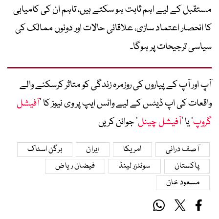
مستقبل کے لیے اہم ثابت ہو سکتے ہیں، تاہم ان کی کامیابی
کا انحصار اعتماد سازی، علاقائی حالات اور دونوں ممالک کی
سیاسی ترجیحات پر ہوگا۔
آپ اور آپ کے پیاروں کی روزمرہ زندگی کو متاثر کرسکنے والے
واقعات کی اپ ڈیٹس کے لیے واٹس ایپ پر وی نیوز کا ’
آفیشل
گروپ
‘ یا ’
آفیشل چینل
‘ جوائن کریں
آصف درانی
امریکا
ایران
برگن اسٹاک
پاکستان
سوئٹزر لینڈ
فیضان ریاض
مسعود خان