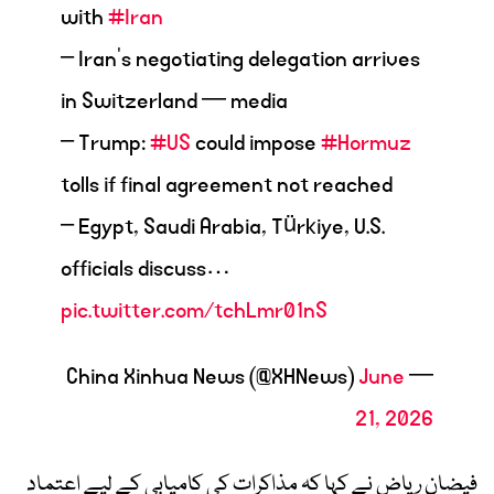
with
#Iran
– Iran's negotiating delegation arrives
in Switzerland — media
– Trump:
#US
could impose
#Hormuz
tolls if final agreement not reached
– Egypt, Saudi Arabia, Türkiye, U.S.
officials discuss…
pic.twitter.com/tchLmr01nS
June
— China Xinhua News (@XHNews)
21, 2026
فیضان ریاض نے کہا کہ مذاکرات کی کامیابی کے لیے اعتماد