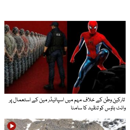
تارکینِ وطن کے خلاف مہم میں اسپائیڈر مین کے استعمال پر
وائٹ ہاؤس کو تنقید کا سامنا