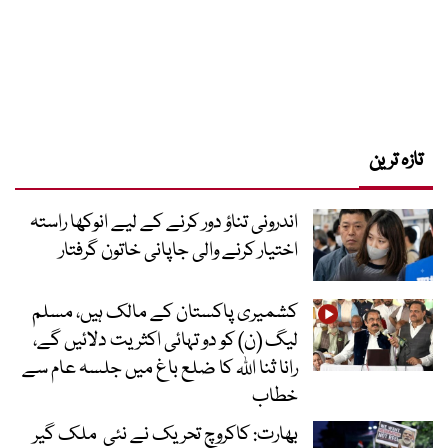
تازہ ترین
اندرونی تناؤ دور کرنے کے لیے انوکھا راستہ
اختیار کرنے والی جاپانی خاتون گرفتار
کشمیری پاکستان کے مالک ہیں، مسلم
لیگ (ن) کو دو تہائی اکثریت دلائیں گے،
رانا ثنا اللہ کا ضلع باغ میں جلسہ عام سے
خطاب
بھارت: کاکروچ تحریک نے نئی ملک گیر