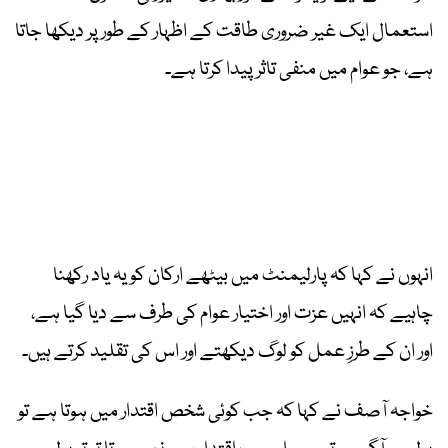
استعمال ایک غیر ضروری طاقت کے اظہار کے طور پر دیکھا جاتا
ہے، جو عوام میں منفی تاثر پیدا کرتا ہے۔
انہوں نے کہا کہ پارلیمنٹ میں بیٹھے ارکان کو یہ یاد رکھنا
چاہیے کہ انہیں عزت اور اختیار عوام کی طرف سے دیا گیا ہے،
اور ان کے طرزِ عمل کو لوگ دیکھتے اور اس کی تقلید کرتے ہیں۔
خواجہ آصف نے کہا کہ جب کوئی شخص اقتدار میں ہوتا ہے تو