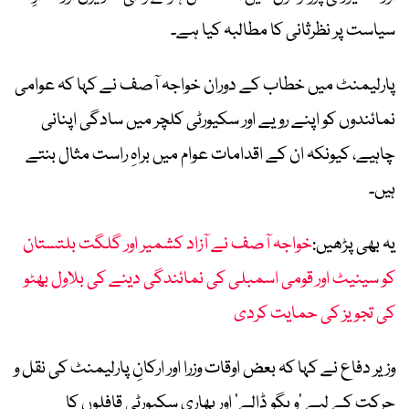
سیاست پر نظرثانی کا مطالبہ کیا ہے۔
پارلیمنٹ میں خطاب کے دوران خواجہ آصف نے کہا کہ عوامی
نمائندوں کو اپنے رویے اور سکیورٹی کلچر میں سادگی اپنانی
چاہیے، کیونکہ ان کے اقدامات عوام میں براہِ راست مثال بنتے
ہیں۔
یہ بھی پڑھیں:
خواجہ آصف نے آزاد کشمیر اور گلگت بلتستان
کو سینیٹ اور قومی اسمبلی کی نمائندگی دینے کی بلاول بھٹو
کی تجویز کی حمایت کردی
وزیر دفاع نے کہا کہ بعض اوقات وزرا اور ارکانِ پارلیمنٹ کی نقل و
حرکت کے لیے ’ویگو ڈالے‘ اور بھاری سکیورٹی قافلوں کا