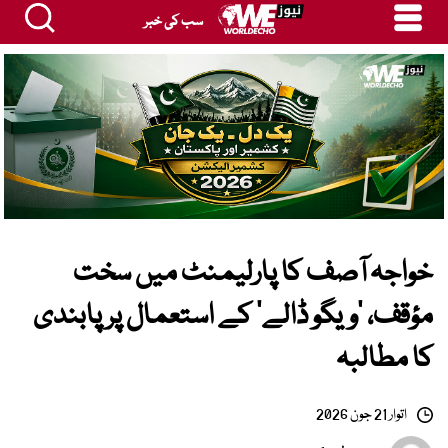
سب کی خبر
خواجہ آصف کا پارلیمنٹ میں سخت
مؤقف، ’ویگو ڈالے‘ کے استعمال پر پابندی
کا مطالبہ
اتوار 21 جون 2026