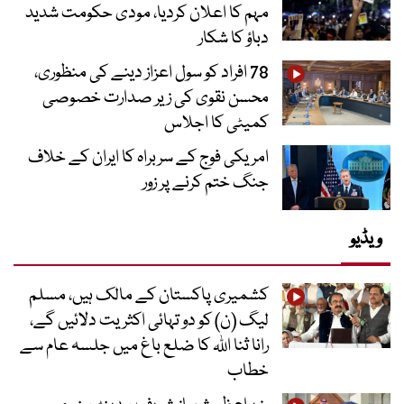
مہم کا اعلان کردیا، مودی حکومت شدید
دباؤ کا شکار
78 افراد کو سول اعزاز دینے کی منظوری،
محسن نقوی کی زیر صدارت خصوصی
کمیٹی کا اجلاس
امریکی فوج کے سربراہ کا ایران کے خلاف
جنگ ختم کرنے پر زور
ویڈیو
کشمیری پاکستان کے مالک ہیں، مسلم
لیگ (ن) کو دو تہائی اکثریت دلائیں گے،
رانا ثنا اللہ کا ضلع باغ میں جلسہ عام سے
خطاب