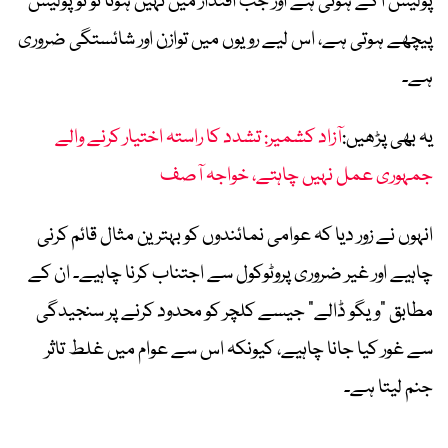
پولیس آگے ہوتی ہے اور جب اقتدار میں نہیں ہوتا تو تو پولیس
پیچھے ہوتی ہے، اس لیے رویوں میں توازن اور شائستگی ضروری
ہے۔
یہ بھی پڑھیں:
آزاد کشمیر: تشدد کا راستہ اختیار کرنے والے
جمہوری عمل نہیں چاہتے، خواجہ آصف
انہوں نے زور دیا کہ عوامی نمائندوں کو بہترین مثال قائم کرنی
چاہیے اور غیر ضروری پروٹوکول سے اجتناب کرنا چاہیے۔ ان کے
مطابق “ویگو ڈالے” جیسے کلچر کو محدود کرنے پر سنجیدگی
سے غور کیا جانا چاہیے، کیونکہ اس سے عوام میں غلط تاثر
جنم لیتا ہے۔