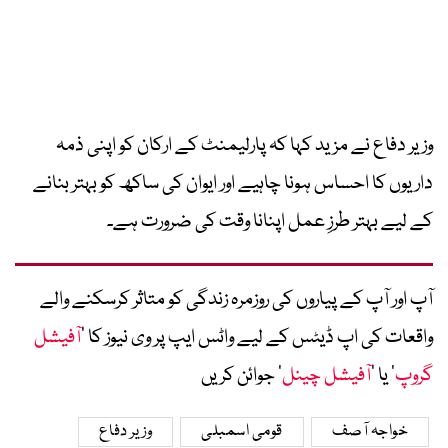
وزیر دفاع نے مزید کہا کہ پارلیمنٹ کے ارکان کو اپنی ذمہ
داریوں کا احساس ہونا چاہیے اور ایوان کی ساکھ کو بہتر بنانے
کے لیے بہتر طرزِ عمل اپنانا وقت کی ضرورت ہے۔
آپ اور آپ کے پیاروں کی روزمرہ زندگی کو متاثر کرسکنے والے
واقعات کی اپ ڈیٹس کے لیے واٹس ایپ پر وی نیوز کا ’
آفیشل
گروپ
‘ یا ’
آفیشل چینل
‘ جوائن کریں
خواجہ آصف
قومی اسمبلی
وزیر دفاع