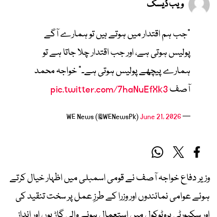
ویب ڈیسک
"جب ہم اقتدار میں ہوتے ہیں تو ہمارے آگے
پولیس ہوتی ہے، اور جب اقتدار چلا جاتا ہے تو
ہمارے پیچھے پولیس ہوتی ہے۔" خواجہ محمد
آصف
pic.twitter.com/7haNuEfXk3
June 21, 2026
— WE News (@WENewsPk)
وزیر دفاع خواجہ آصف نے قومی اسمبلی میں اظہار خیال کرتے
ہوئے عوامی نمائندوں اور وزرا کے طرزِ عمل پر سخت تنقید کی
اور سکیورٹی پروٹوکول میں استعمال ہونے والی گاڑیوں اور اندازِ