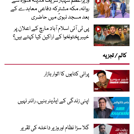
وزیراعظم شہباز شریف مدینہ منورہ سے
روانہ، مکہ مشترکہ دفاعی معاہدے کے
بعد مسجد نبویؐ میں حاضری
پی ٹی آئی اسلام آباد مارچ کے اعلان پر
خیبر پختونخوا کے اراکین کیا کہتے ہیں؟
کالم / تجزیہ
پرانی کتابوں کا اتوار بازار
اپنی زندگی کے ایڈیٹر بنیں، رائٹر نہیں
گلا سڑا نظام اور وزیر داخلہ کی تقریر