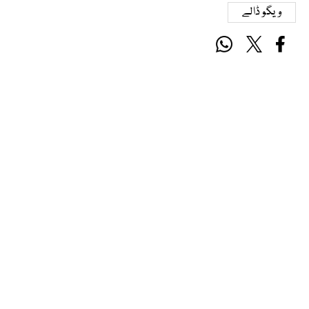
ویگو ڈالے