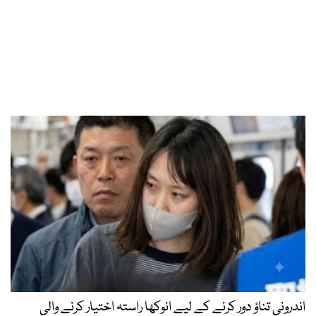
اندرونی تناؤ دور کرنے کے لیے انوکھا راستہ اختیار کرنے والی