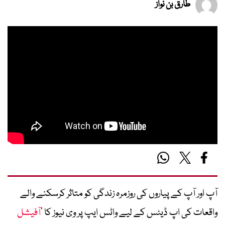
طارق بن نواز
آپ اور آپ کے پیاروں کی روزمرہ زندگی کو متاثر کرسکنے والے
واقعات کی اپ ڈیٹس کے لیے واٹس ایپ پر وی نیوز کا ’
آفیشل