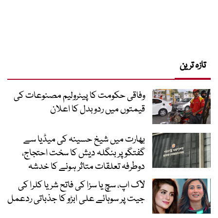
تازہ ترین
وفاقی حکومت کا پیٹرولیم مصنوعات کی
قیمتوں میں ردوبدل کا اعلان
بھارت میں شیخ حسینہ کی میڈیا سے
گفتگو پر بنگلہ دیش کا سخت احتجاج،
دوطرفہ تعلقات متاثر ہونے کا خدشہ
لاک اپ، سچ یا سزا کی فاتح شریا کلرا کی
جیت پر سوہائے علی ابڑو کا جذباتی ردعمل