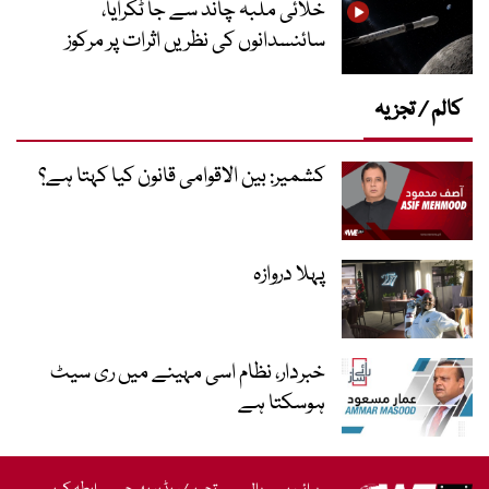
خلائی ملبہ چاند سے جا ٹکرایا،
سائنسدانوں کی نظریں اثرات پر مرکوز
کالم / تجزیہ
کشمیر: بین الاقوامی قانون کیا کہتا ہے؟
پہلا دروازہ
خبردار، نظام اسی مہینے میں ری سیٹ
ہوسکتا ہے