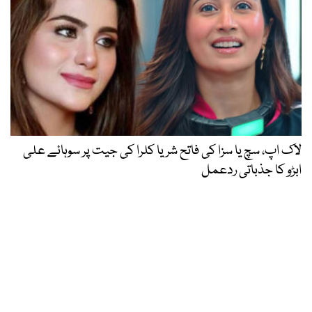
لاک اپ، سچ یا سزا کی فاتح شریا کلرا کی جیت پر سوہائے علی
ابڑو کا جذباتی ردعمل