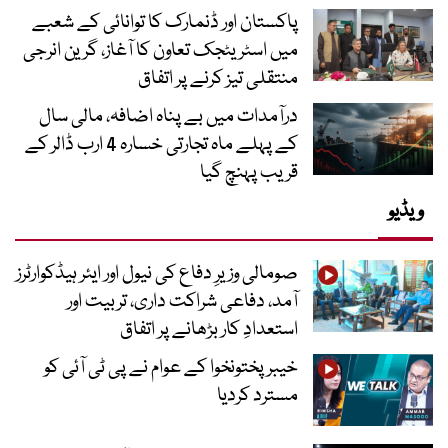
پاکستان اور ڈنمارک کا توانائی کے شعبے
میں اسٹریٹجک تعاون کا آغاز، گرین انرجی
منتقلی تیز کرنے پر اتفاق
درآمدات میں بے پناہ اضافہ، مالی سال
کے پہلے ماہ تجارتی خسارہ 4 ارب ڈالر کے
قریب پہنچ گیا
ویڈیو
صومالی وزیرِ دفاع کی نیول اور ایئر ہیڈکوارٹرز
آمد، دفاعی شراکت داری، تربیت اور
استعدادِ کار بڑھانے پر اتفاق
خیبرپختونخوا کے عوام نے پی ٹی آئی کو
مسترد کردیا