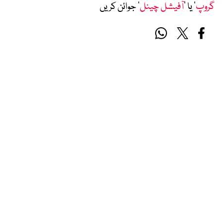
گروپ
‘ یا ’
آفیشل چینل
‘ جوائن کریں