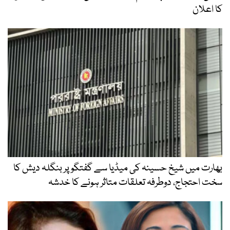
کا اعلان
بھارت میں شیخ حسینہ کی میڈیا سے گفتگو پر بنگلہ دیش کا
سخت احتجاج، دوطرفہ تعلقات متاثر ہونے کا خدشہ