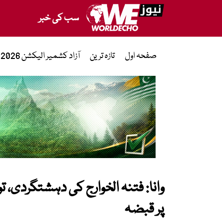
سب کی خبر
صفحہ اول
تازہ ترین
آزاد کشمیر الیکشن 2026
وانا: فتنہ الخوارج کی دہشتگردی، 
پر قبضہ