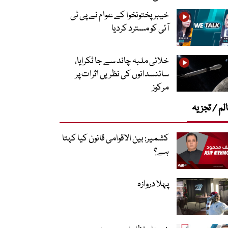
خیبرپختونخوا کے عوام نے پی ٹی
آئی کو مسترد کردیا
خلائی ملبہ چاند سے جا ٹکرایا،
سائنسدانوں کی نظریں اثرات پر
مرکوز
لم / تجزیہ
کشمیر: بین الاقوامی قانون کیا کہتا
ہے؟
پہلا دروازہ