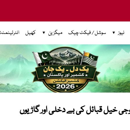
نیوز
سوشل / فیکٹ چیک
میگزین
کھیل
انٹرٹینمنٹ
توجی خیل قبائل کی بے دخلی اور گاڑیوں