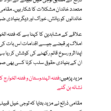
ذرائع کے مطابق توجی خیل قبیلے کے افراد ک
متعدد خاندان مشکلات کا شکار ہیں۔ مقامی 
خاندانوں کو رہائش، خوراک اور دیگر بنیادی ضر
علاقے کے مشاہدین کا کہنا ہے کہ فتنہ الخ
املاک پر قبضے جیسے اقدامات اس بات کی ع
اپنا اثر و رسوخ قائم رکھنے کی کوشش کر رہا ہے
ان کے بنیادی حقوق سلب کرنا کسی بھی صور
مزید پڑھیں:
فتنہ الہندوستان و فتنہ الخوارج 
نشانہ بن گئے