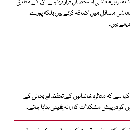
مار اور معاشی استحصال قرار دیا ہے۔ ان کے مطابق
معاشی مسائل میں اضافہ کرتے ہیں بلکہ پورے
یتے ہیں۔
یا ہے کہ متاثرہ خاندانوں کے تحفظ اور بحالی کے
ں کو درپیش مشکلات کا ازالہ یقینی بنایا جائے۔