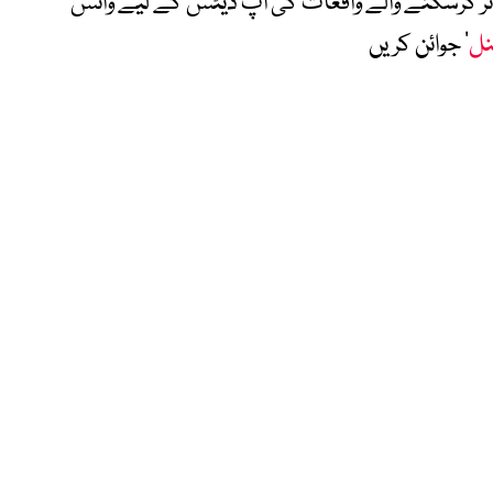
متاثر کرسکنے والے واقعات کی اپ ڈیٹس کے لیے واٹس
نل
‘ جوائن کریں