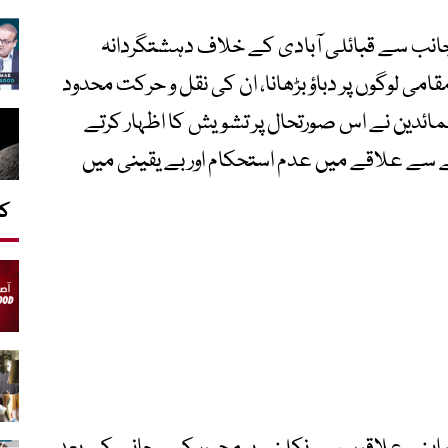
ی جانب سے قبائلی آبادی کے خلاف دہشتگردانہ
می لوگوں پر دباؤ بڑھانا، ان کی نقل و حرکت محدود
 عمائدین نے اس صورتحال پر تشویش کا اظہار کرتے
نے سے علاقے میں عدم استحکام اور بے یقینی میں
کا