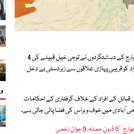
جنوبی وزیرستان کے علاقے وانا میں فتنہ الخوارج کے دہشتگردوں نے توجی خیل قبیلے کی 4
فراد کو قریبی پہاڑی علاقوں سے زبردستی بے دخل
وی
 قبائل کے افراد کے خلاف گرفتاری کے احکامات
 آبادی میں خوف و ہراس کی فضا پائی جاتی ہے۔
ا ڈرون حملہ، 9 جوان زخمی