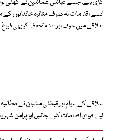
کڑی ہے، جسے قبائلی عمائدین نے کھلی لوٹ 
ایسے اقدامات نہ صرف متاثرہ خاندانوں کے 
علاقے میں خوف اور عدم تحفظ کو بھی فروغ د
علاقے کے عوام اور قبائلی مشران نے مطالبہ ک
لیے فوری اقدامات کیے جائیں اور پرامن شہریو