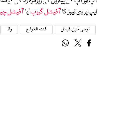
آپ اور آپ کے پیاروں کی روزمرہ زندگی کو 
ایپ پر وی نیوز کا ’
آفیشل گروپ
‘ یا ’
آفیشل چی
توجی خیل قبائل
فتنہ الخوارج
وانا