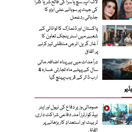
لاک اپ، سچ یا سزا کی فاتح شریا کلرا
کی جیت پر سوہائے علی ابڑو کا
جذباتی ردعمل
پاکستان اور ڈنمارک کا توانائی کے
شعبے میں اسٹریٹجک تعاون کا
آغاز، گرین انرجی منتقلی تیز کرنے
پر اتفاق
درآمدات میں بے پناہ اضافہ، مالی
سال کے پہلے ماہ تجارتی خسارہ 4
ارب ڈالر کے قریب پہنچ گیا
ڈیو
صومالی وزیرِ دفاع کی نیول اور ایئر
ہیڈکوارٹرز آمد، دفاعی شراکت داری،
تربیت اور استعدادِ کار بڑھانے پر
اتفاق