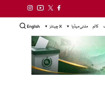
کالم
ملٹی میڈیا
X چینلز
English