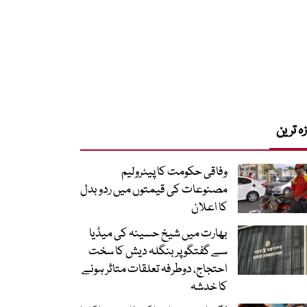
زہ ترین
وفاقی حکومت کا پیٹرولیم
مصنوعات کی قیمتوں میں ردوبدل
کا اعلان
بھارت میں شیخ حسینہ کی میڈیا
سے گفتگو پر بنگلہ دیش کا سخت
احتجاج، دوطرفہ تعلقات متاثر ہونے
کا خدشہ