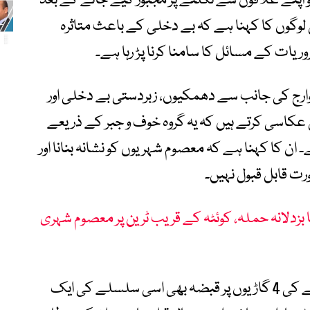
و اپنے علاقوں سے نکلنے پر مجبور کیے جانے کے بعد
لوگوں کا کہنا ہے کہ بے دخلی کے باعث متاثرہ
وریات کے مسائل کا سامنا کرنا پڑ رہا ہے۔
وارج کی جانب سے دھمکیوں، زبردستی بے دخلی اور
کاسی کرتے ہیں کہ یہ گروہ خوف و جبر کے ذریعے
۔ ان کا کہنا ہے کہ معصوم شہریوں کو نشانہ بنانا اور
ت قابل قبول نہیں۔
کا بزدلانہ حملہ، کوئٹہ کے قریب ٹرین پر معصوم شہری
مقامی ذرائع نے مزید بتایا کہ توجی خیل قبیلے کی 4 گاڑیوں پر قبضہ بھی اسی سلسلے کی ایک