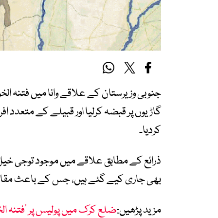
گاڑیوں پر قبضہ کرلیا اور قبیلے کے متعدد ا
کردیا۔
ذرائع کے مطابق علاقے میں موجود توجی خیل
بھی جاری کیے گئے ہیں، جس کے باعث مقامی
مزید پڑھیں:
ضلع کرک میں پولیس پر ’فتنہ الخوارج ‘ ک