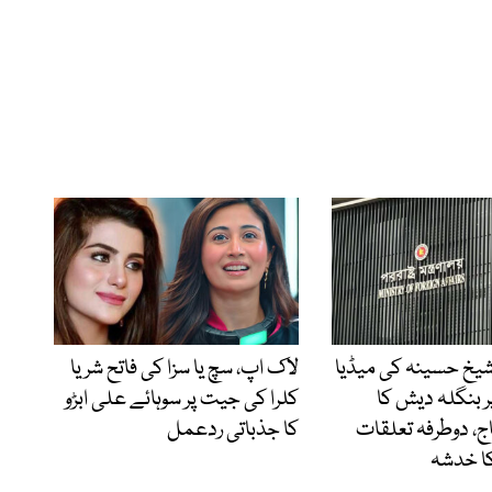
شیخ حسینہ کی میڈیا
لاک اپ، سچ یا سزا کی فاتح شریا
 بنگلہ دیش کا
کلرا کی جیت پر سوہائے علی ابڑو
، دوطرفہ تعلقات
کا جذباتی ردعمل
کا خدشہ