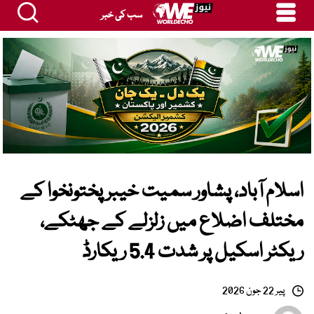
سب کی خبر
اسلام آباد، پشاور سمیت خیبرپختونخوا کے
مختلف اضلاع میں زلزلے کے جھٹکے،
ریکٹر اسکیل پر شدت 5.4 ریکارڈ
پیر 22 جون 2026