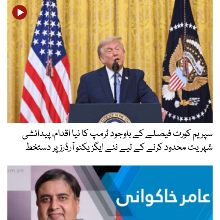
سپریم کورٹ فیصلے کے باوجود ٹرمپ کا نیا اقدام، پیدائشی
شہریت محدود کرنے کے لیے نئے ایگزیکٹو آرڈرز پر دستخط