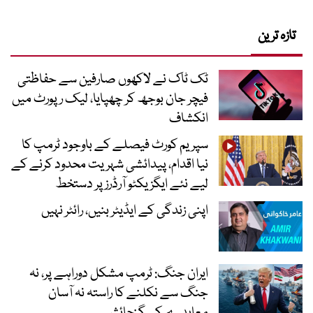
تازہ ترین
ٹک ٹاک نے لاکھوں صارفین سے حفاظتی
فیچر جان بوجھ کر چھپایا، لیک رپورٹ میں
انکشاف
سپریم کورٹ فیصلے کے باوجود ٹرمپ کا
نیا اقدام، پیدائشی شہریت محدود کرنے کے
لیے نئے ایگزیکٹو آرڈرز پر دستخط
اپنی زندگی کے ایڈیٹر بنیں، رائٹر نہیں
ایران جنگ: ٹرمپ مشکل دوراہے پر، نہ
جنگ سے نکلنے کا راستہ نہ آسان
معاہدے کی گنجائش