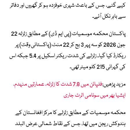
کیے گئے، جس کے باعث شہری خوفزدہ ہو کر گھروں اور دفاتر
سے باہر نکل آئے۔
پاکستان محکمہ موسمیات (پی ایم ڈی) کے مطابق زلزلہ 22
جون 2026 کو سہ پہر 3 بج کر 22 منٹ (پاکستانی وقت) پر
ریکارڈ کیا گیا۔ زلزلے کی شدت ریکٹر اسکیل پر 5.4 جبکہ اس
کی گہرائی 215 کلو میٹر تھی۔
مزید پڑھیں:
فلپائن میں 7.8 شدت کا زلزلہ، عمارتیں منہدم،
ایشیا بھر میں سونامی الرٹ جاری
محکمہ موسمیات کے مطابق زلزلے کا مرکز افغانستان کے
ہندوکش ریجن میں تھا، جس کے نقاط شمالی عرض البلد