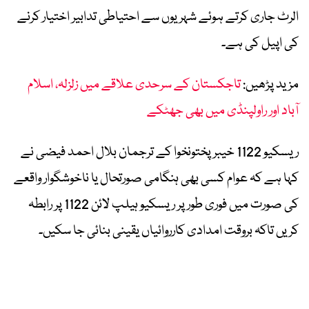
الرٹ جاری کرتے ہوئے شہریوں سے احتیاطی تدابیر اختیار کرنے
کی اپیل کی ہے۔
مزید پڑھیں:
تاجکستان کے سرحدی علاقے میں زلزلہ، اسلام
آباد اور راولپنڈی میں بھی جھٹکے
ریسکیو 1122 خیبرپختونخوا کے ترجمان بلال احمد فیضی نے
کہا ہے کہ عوام کسی بھی ہنگامی صورتحال یا ناخوشگوار واقعے
کی صورت میں فوری طور پر ریسکیو ہیلپ لائن 1122 پر رابطہ
کریں تاکہ بروقت امدادی کارروائیاں یقینی بنائی جا سکیں۔