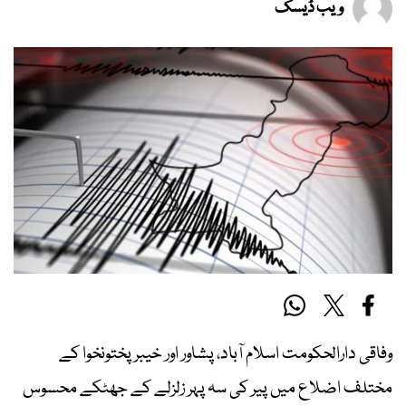
ویب ڈیسک
وفاقی دارالحکومت اسلام آباد، پشاور اور خیبرپختونخوا کے
مختلف اضلاع میں پیر کی سہ پہر زلزلے کے جھٹکے محسوس