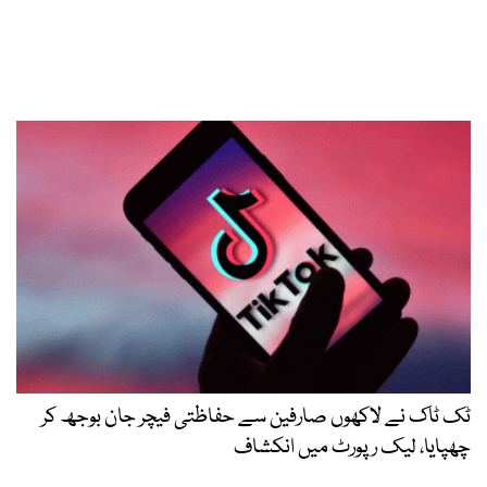
ٹک ٹاک نے لاکھوں صارفین سے حفاظتی فیچر جان بوجھ کر
چھپایا، لیک رپورٹ میں انکشاف