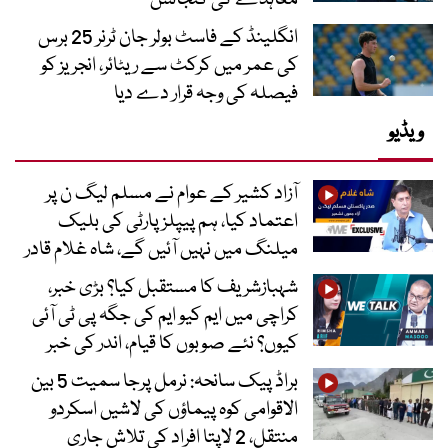
انگلینڈ کے فاسٹ بولر جان ٹرنر 25 برس
کی عمر میں کرکٹ سے ریٹائر، انجریز کو
فیصلہ کی وجہ قرار دے دیا
ویڈیو
آزاد کشیر کے عوام نے مسلم لیگ ن پر
اعتماد کیا، ہم پیپلز پارٹی کی بلیک
میلنگ میں نہیں آئیں گے، شاہ غلام قادر
شہبازشریف کا مستقبل کیا؟ بڑی خبر،
کراچی میں ایم کیو ایم کی جگہ پی ٹی آئی
کیوں؟ نئے صوبوں کا قیام، اندر کی خبر
براڈ پیک سانحہ: نرمل پرجا سمیت 5 بین
الاقوامی کوہ پیماؤں کی لاشیں اسکردو
منتقل، 2 لاپتا افراد کی تلاش جاری