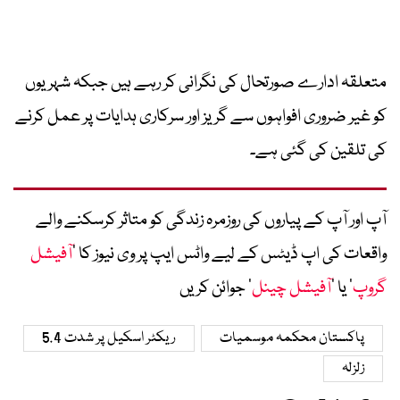
متعلقہ ادارے صورتحال کی نگرانی کر رہے ہیں جبکہ شہریوں
کو غیر ضروری افواہوں سے گریز اور سرکاری ہدایات پر عمل کرنے
کی تلقین کی گئی ہے۔
آپ اور آپ کے پیاروں کی روزمرہ زندگی کو متاثر کرسکنے والے
واقعات کی اپ ڈیٹس کے لیے واٹس ایپ پر وی نیوز کا ’
آفیشل
گروپ
‘ یا ’
آفیشل چینل
‘ جوائن کریں
پاکستان محکمہ موسمیات
ریکٹر اسکیل پر شدت 5.4
زلزلہ