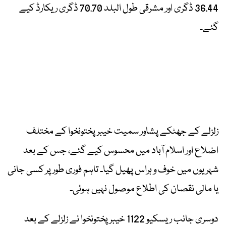
36.44 ڈگری اور مشرقی طول البلد 70.70 ڈگری ریکارڈ کیے
گئے۔
زلزلے کے جھٹکے پشاور سمیت خیبرپختونخوا کے مختلف
اضلاع اور اسلام آباد میں محسوس کیے گئے، جس کے بعد
شہریوں میں خوف و ہراس پھیل گیا۔ تاہم فوری طور پر کسی جانی
یا مالی نقصان کی اطلاع موصول نہیں ہوئی۔
دوسری جانب ریسکیو 1122 خیبرپختونخوا نے زلزلے کے بعد