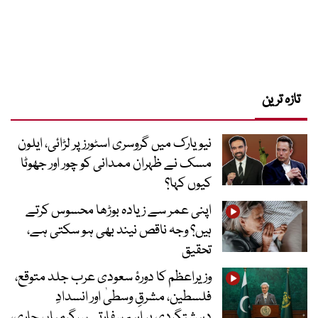
تازہ ترین
نیویارک میں گروسری اسٹورز پر لڑائی، ایلون
مسک نے ظہران ممدانی کو چور اور جھوٹا
کیوں کہا؟
اپنی عمر سے زیادہ بوڑھا محسوس کرتے
ہیں؟ وجہ ناقص نیند بھی ہو سکتی ہے،
تحقیق
وزیراعظم کا دورۂ سعودی عرب جلد متوقع،
فلسطین، مشرقِ وسطیٰ اور انسدادِ
دہشتگردی پر اہم سفارتی سرگرمیاں جاری،