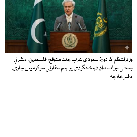
وزیراعظم کا دورۂ سعودی عرب جلد متوقع، فلسطین، مشرقِ
وسطیٰ اور انسدادِ دہشتگردی پر اہم سفارتی سرگرمیاں جاری،
دفتر خارجہ