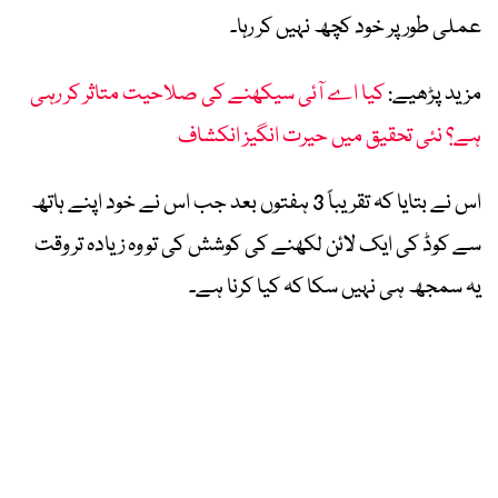
عملی طور پر خود کچھ نہیں کر رہا۔
مزید پڑھیے:
کیا اے آئی سیکھنے کی صلاحیت متاثر کر رہی
ہے؟ نئی تحقیق میں حیرت انگیز انکشاف
اس نے بتایا کہ تقریباً 3 ہفتوں بعد جب اس نے خود اپنے ہاتھ
سے کوڈ کی ایک لائن لکھنے کی کوشش کی تو وہ زیادہ تر وقت
یہ سمجھ ہی نہیں سکا کہ کیا کرنا ہے۔