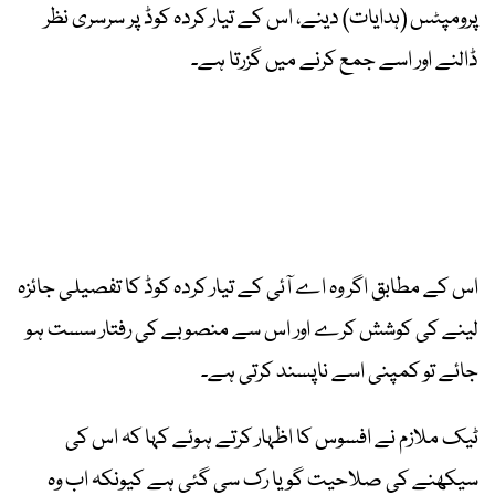
پرومپٹس (ہدایات) دینے، اس کے تیار کردہ کوڈ پر سرسری نظر
ڈالنے اور اسے جمع کرنے میں گزرتا ہے۔
اس کے مطابق اگر وہ اے آئی کے تیار کردہ کوڈ کا تفصیلی جائزہ
لینے کی کوشش کرے اور اس سے منصوبے کی رفتار سست ہو
جائے تو کمپنی اسے ناپسند کرتی ہے۔
ٹیک ملازم نے افسوس کا اظہار کرتے ہوئے کہا کہ اس کی
سیکھنے کی صلاحیت گویا رک سی گئی ہے کیونکہ اب وہ