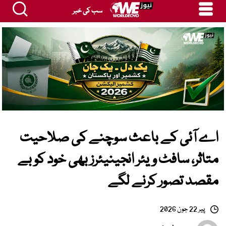
سب کی خبر
اے آئی کے باعث سوچنے کی صلاحیت
متاثر، سافٹ ویئر انجینیئرز بھی خود کو بے
مقصد تصور کرنے لگے
پیر 22 جون 2026