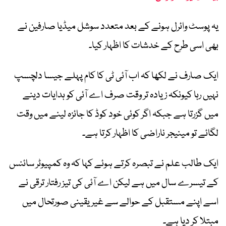
یہ پوسٹ وائرل ہونے کے بعد متعدد سوشل میڈیا صارفین نے
بھی اسی طرح کے خدشات کا اظہار کیا۔
ایک صارف نے لکھا کہ اب آئی ٹی کا کام پہلے جیسا دلچسپ
نہیں رہا کیونکہ زیادہ تر وقت صرف اے آئی کو ہدایات دینے
میں گزرتا ہے جبکہ اگر کوئی خود کوڈ کا جائزہ لینے میں وقت
لگائے تو مینیجر ناراضی کا اظہار کرتا ہے۔
ایک طالب علم نے تبصرہ کرتے ہوئے کہا کہ وہ کمپیوٹر سائنس
کے تیسرے سال میں ہے لیکن اے آئی کی تیز رفتار ترقی نے
اسے اپنے مستقبل کے حوالے سے غیر یقینی صورتحال میں
مبتلا کر دیا ہے۔