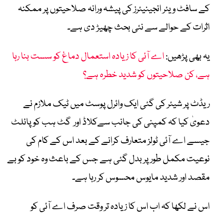
کے سافٹ ویئر انجینیئرز کی پیشہ ورانہ صلاحیتوں پر ممکنہ
اثرات کے حوالے سے نئی بحث چھیڑ دی ہے۔
یہ بھی پڑھیں:
اے آئی کا زیادہ استعمال دماغ کو سست بنا رہا
ہے، کن صلاحیتوں کو شدید خطرہ ہے؟
ریڈٹ پر شیئر کی گئی ایک وائرل پوسٹ میں ٹیک ملازم نے
دعویٰ کیا کہ کمپنی کی جانب سےکلاڈ اور گٹ ہب کوپائلٹ
جیسے اے آئی ٹولز متعارف کرانے کے بعد اس کے کام کی
نوعیت مکمل طور پر بدل گئی ہے جس کے باعث وہ خود کو بے
مقصد اور شدید مایوس محسوس کر رہا ہے۔
اس نے لکھا کہ اب اس کا زیادہ تر وقت صرف اے آئی کو