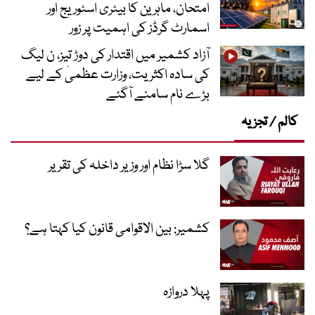
امتحان، ماہرین کا بیٹری اسٹوریج اور
اسمارٹ گرڈز کی اہمیت پر زور
آزاد کشمیر میں اقتدار کی دوڑ تیز، ن لیگ
کی سادہ اکثریت، وزارت عظمیٰ کے لیے
بڑے نام سامنے آگئے
کالم / تجزیہ
گلا سڑا نظام اور وزیر داخلہ کی تقریر
کشمیر: بین الاقوامی قانون کیا کہتا ہے؟
پہلا دروازہ