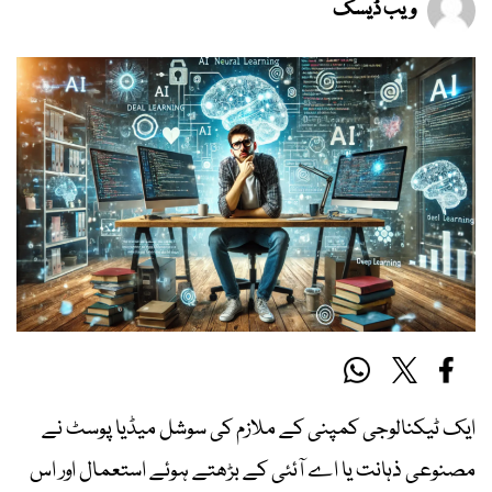
ویب ڈیسک
ایک ٹیکنالوجی کمپنی کے ملازم کی سوشل میڈیا پوسٹ نے
مصنوعی ذہانت یا اے آئئی کے بڑھتے ہوئے استعمال اور اس