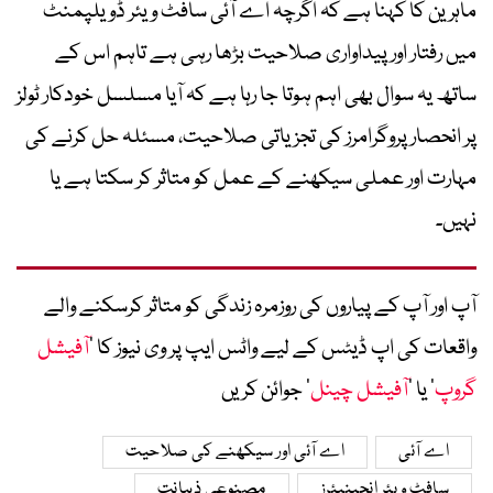
ماہرین کا کہنا ہے کہ اگرچہ اے آئی سافٹ ویئر ڈویلپمنٹ
میں رفتار اور پیداواری صلاحیت بڑھا رہی ہے تاہم اس کے
ساتھ یہ سوال بھی اہم ہوتا جا رہا ہے کہ آیا مسلسل خودکار ٹولز
پر انحصار پروگرامرز کی تجزیاتی صلاحیت، مسئلہ حل کرنے کی
مہارت اور عملی سیکھنے کے عمل کو متاثر کر سکتا ہے یا
نہیں۔
آپ اور آپ کے پیاروں کی روزمرہ زندگی کو متاثر کرسکنے والے
واقعات کی اپ ڈیٹس کے لیے واٹس ایپ پر وی نیوز کا ’
آفیشل
گروپ
‘ یا ’
آفیشل چینل
‘ جوائن کریں
اے آئی
اے آئی اور سیکھنے کی صلاحیت
سافٹ ویئر انجینیئرز
مصنوعی ذہانت