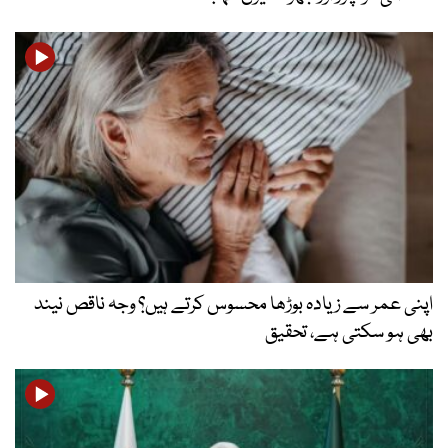
اپنی عمر سے زیادہ بوڑھا محسوس کرتے ہیں؟ وجہ ناقص نیند
بھی ہو سکتی ہے، تحقیق