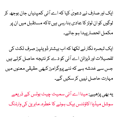
ایک اور صارف نے دعویٰ کیا کہ اے آئی کمپنیاں جان بوجھ کر
لوگوں کو ان ٹولز کا عادی بنا رہی ہیں تاکہ مستقبل میں ان پر
مکمل انحصار پیدا ہو جائے۔
ایک تبصرہ نگار نے لکھا کہ اب بیشتر ڈویلپرز صرف ٹکٹ کی
تفصیلات اور ڈیزائن اے آئی کو دے کر نتیجہ حاصل کرتے ہیں
جس سے خدشہ ہے کہ نئے پروگرامرز کبھی حقیقی معنوں میں
مہارت حاصل نہیں کر سکیں گے۔
یہ بھی پڑھیے:
میٹا اے آئی سمیت چیٹ بوٹس کے ذریعے
سوشل میڈیا اکاؤنٹس ہیک ہونے کا خطرہ، ماہرین کی وارننگ