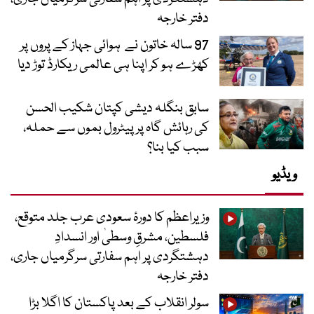
دفتر خارجہ
97 سالہ خاتون نے ہوائی جہاز کے پروں پر
کھڑے ہو کر اپنا ہی عالمی ریکارڈ توڑ دیا
سابق بنگلہ دیشی کپتان شکیب الحسن
کی رہائش گاہ پر پیٹرول بموں سے حملہ،
سبب کیا بنا؟
ویڈیو
وزیراعظم کا دورۂ سعودی عرب جلد متوقع،
فلسطین، مشرقِ وسطیٰ اور انسدادِ
دہشتگردی پر اہم سفارتی سرگرمیاں جاری،
دفتر خارجہ
سولر انقلاب کے بعد پاکستان کا اگلا بڑا