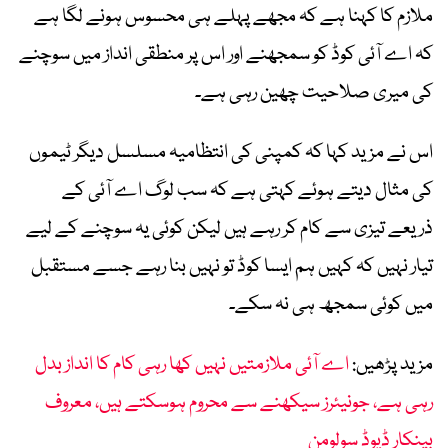
ملازم کا کہنا ہے کہ مجھے پہلے ہی محسوس ہونے لگا ہے
کہ اے آئی کوڈ کو سمجھنے اور اس پر منطقی انداز میں سوچنے
کی میری صلاحیت چھین رہی ہے۔
اس نے مزید کہا کہ کمپنی کی انتظامیہ مسلسل دیگر ٹیموں
کی مثال دیتے ہوئے کہتی ہے کہ سب لوگ اے آئی کے
ذریعے تیزی سے کام کر رہے ہیں لیکن کوئی یہ سوچنے کے لیے
تیار نہیں کہ کہیں ہم ایسا کوڈ تو نہیں بنا رہے جسے مستقبل
میں کوئی سمجھ ہی نہ سکے۔
مزید پڑھیں:
اے آئی ملازمتیں نہیں کھا رہی کام کا انداز بدل
رہی ہے، جونیئرز سیکھنے سے محروم ہوسکتے ہیں، معروف
بینکار ڈیوڈ سولومن