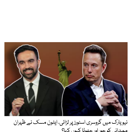
نیویارک میں گروسری اسٹورز پر لڑائی، ایلون مسک نے ظہران
ممدانی کو چور اور جھوٹا کیوں کہا؟