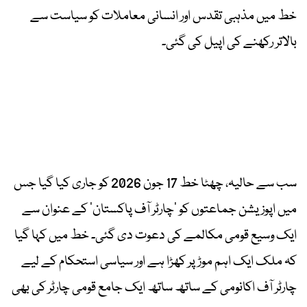
خط میں مذہبی تقدس اور انسانی معاملات کو سیاست سے
بالاتر رکھنے کی اپیل کی گئی۔
سب سے حالیہ، چھٹا خط 17 جون 2026 کو جاری کیا گیا جس
میں اپوزیشن جماعتوں کو ’چارٹر آف پاکستان‘ کے عنوان سے
ایک وسیع قومی مکالمے کی دعوت دی گئی۔ خط میں کہا گیا
کہ ملک ایک اہم موڑ پر کھڑا ہے اور سیاسی استحکام کے لیے
چارٹر آف اکانومی کے ساتھ ساتھ ایک جامع قومی چارٹر کی بھی