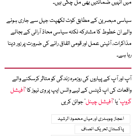
میں انہیں ضمانتیں بھی مل چکی ہیں۔
سیاسی مبصرین کے مطابق کوٹ لکھپت جیل سے جاری ہونے
والے ان خطوط کا مشترکہ نکتہ سیاسی محاذ آرائی کے بجائے
مذاکرات، آئینی عمل اور قومی اتفاق رائے کی ضرورت پر زور دینا
رہا ہے۔
آپ اور آپ کے پیاروں کی روزمرہ زندگی کو متاثر کرسکنے والے
واقعات کی اپ ڈیٹس کے لیے واٹس ایپ پر وی نیوز کا ’
آفیشل
گروپ
‘ یا ’
آفیشل چینل
‘ جوائن کریں
اعجاز چوہدری اور میاں محمود الرشید
پاکستان تحریک انصاف