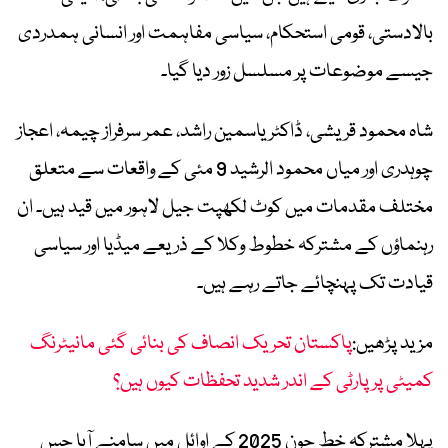
بالادستی، قومی استحکام، سیاسی مفاہمت اور انسانی ہمدردی
جیسے موضوعات پر مسلسل زور دیا گیا۔
شاہ محمود قریشی، ڈاکٹر یاسمین راشد، عمر سرفراز چیمہ، اعجاز
چوہدری اور میاں محمود الرشید 9 مئی کے واقعات سے متعلق
مختلف مقدمات میں کوٹ لکھپت جیل لاہور میں قید ہیں۔ ان
رہنماؤں کے مشترکہ خطوط وکلا کے ذریعے میڈیا اور سیاسی
قیادت تک پہنچائے جاتے رہے ہیں۔
مزید پڑھیں:
پاکستان تحریک انصاف کی بنائی گئی مانیٹرنگ
کمیٹی پر پارٹی کے اندر شدید تحفظات کیوں ہیں؟
پہلا مشترکہ خط جون 2025 کے اوائل میں سامنے آیا جس