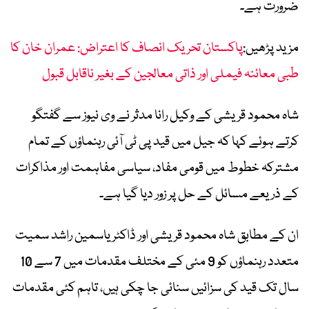
ضرورت ہے۔
مزید پڑھیں:
پاکستان تحریک انصاف کا اعتراض: عمران خان کا
طبی معائنہ فیملی اور ذاتی معالجین کے بغیر ناقابل قبول
شاہ محمود قریشی کے وکیل رانا مدثر نے وی نیوز سے گفتگو
کرتے ہوئے کہا کہ جیل میں قید پی ٹی آئی رہنماؤں کے تمام
مشترکہ خطوط میں قومی مفاد، سیاسی مفاہمت اور مذاکرات
کے ذریعے مسائل کے حل پر زور دیا گیا ہے۔
ان کے مطابق شاہ محمود قریشی اور ڈاکٹر یاسمین راشد سمیت
متعدد رہنماؤں کو 9 مئی کے مختلف مقدمات میں 7 سے 10
سال تک قید کی سزائیں سنائی جا چکی ہیں، تاہم کئی مقدمات