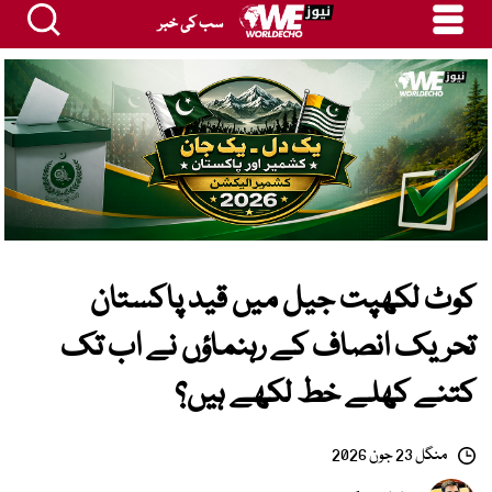
سب کی خبر
کوٹ لکھپت جیل میں قید پاکستان
تحریک انصاف کے رہنماؤں نے اب تک
کتنے کھلے خط لکھے ہیں؟
منگل 23 جون 2026