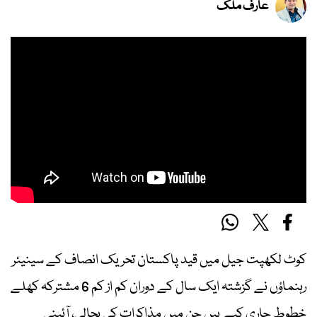
عارف ملک
کوٹ لکھپت جیل میں قید پاکستان تحریک انصاف کے سینیئر
رہنماؤں نے گزشتہ ایک سال کے دوران کم از کم 6 مشترکہ کھلے
خطوط جاری کیے ہیں جن میں مذاکرات کی بحالی، آئینی