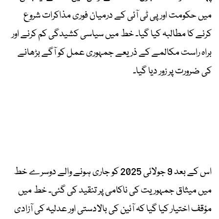
میں حکومت اور پی ٹی آئی کے درمیان فوری مذاکرات شروع
کرنے کا مطالبہ کیا گیا۔ خط میں سیاسی کشیدگی کم کرنے اور
براہ راست مکالمے کے ذریعے جمہوری عمل کو آگے بڑھانے
کی ضرورت پر زور دیا گیا۔
اس کے بعد 9 جولائی 2025 کو جاری ہونے والے دوسرے خط
میں میثاق جمہوریت کی ناکامی پر تنقید کی گئی۔ خط میں
مؤقف اختیار کیا گیا کہ آئین کی بالادستی اور عدلیہ کی آزادی