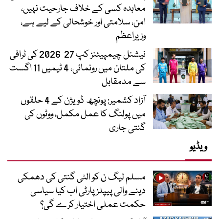
معاہدہ کسی کے خلاف جارحیت نہیں،
امن، سلامتی اور خوشحالی کے لیے ہے،
وزیراعظم
نیشنل چیمپیئنز کپ 27-2026 کی ٹرافی
کی ملتان میں رونمائی، 4 ٹیمیں 11 اگست
سے مدمقابل
آزاد کشمیر: پونچھ ڈویژن کے 4 حلقوں
میں پولنگ کا عمل مکمل، ووٹوں کی
گنتی جاری
ویڈیو
مسلم لیگ ن کو الٹی گنتی کی دھمکی
دینے والی پیپلز پارٹی اب کیا سیاسی
حکمت عملی اختیار کرے گی؟