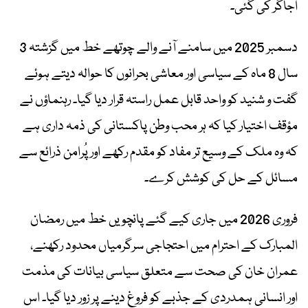
اجاگر کی گئی۔
دسمبر 2025 میں سامنے آنے والے چوتھے خط میں گزشتہ 3
سال 8 ماہ کے سیاسی اور معاشی بحرانوں کا حوالہ دیتے ہوئے
گفت و شنید کو واحد قابل عمل راستہ قرار دیا گیا۔ رہنماؤں نے
مؤقف اختیار کیا کہ ہر محب وطن پاکستانی کی ذمہ داری ہے
کہ وہ ملک کے وسیع تر مفاد کو مقدم رکھے اور پُرامن ذرائع سے
مسائل کے حل کی کوشش کرے۔
فروری 2026 میں جاری کیے گئے پانچویں خط میں رمضان
المبارک کے احترام میں احتجاجی سرگرمیاں محدود رکھنے،
عمران خان کی صحت سے متعلق سیاسی بیانات کی مذمت
اور انسانی ہمدردی کے جذبے کو فروغ دینے پر زور دیا گیا۔ اس