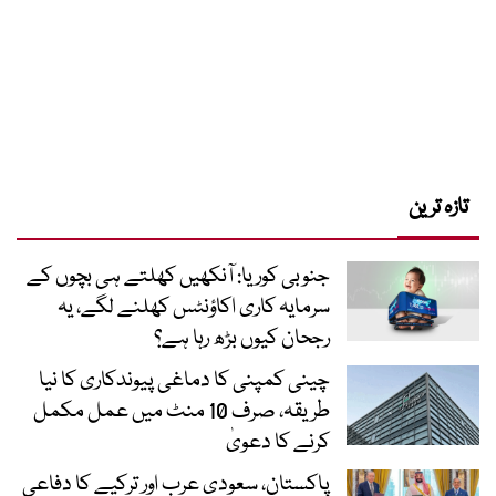
تازہ ترین
جنوبی کوریا: آنکھیں کھلتے ہی بچوں کے
سرمایہ کاری اکاؤنٹس کھلنے لگے، یہ
رجحان کیوں بڑھ رہا ہے؟
چینی کمپنی کا دماغی پیوندکاری کا نیا
طریقہ، صرف 10 منٹ میں عمل مکمل
کرنے کا دعویٰ
پاکستان، سعودی عرب اور ترکیے کا دفاعی