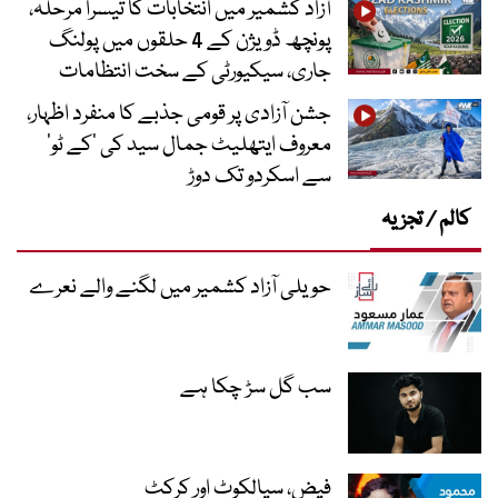
آزاد کشمیر میں انتخابات کا تیسرا مرحلہ،
پونچھ ڈویژن کے 4 حلقوں میں پولنگ
جاری، سیکیورٹی کے سخت انتظامات
جشن آزادی پر قومی جذبے کا منفرد اظہار،
معروف ایتھلیٹ جمال سید کی ’کے ٹو‘
سے اسکردو تک دوڑ
کالم / تجزیہ
حویلی آزاد کشمیر میں لگنے والے نعرے
سب گل سڑ چکا ہے
فیض، سیالکوٹ اور کرکٹ