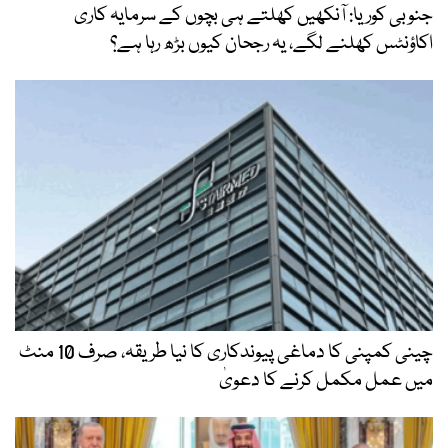
جنوبی کوریا: آنکھیں کھلتے ہی بچوں کے سرمایہ کاری
اکاؤنٹس کھلنے لگے، یہ رجحان کیوں بڑھ رہا ہے؟
چینی کمپنی کا دماغی پیوندکاری کا نیا طریقہ، صرف 10 منٹ
میں عمل مکمل کرنے کا دعویٰ