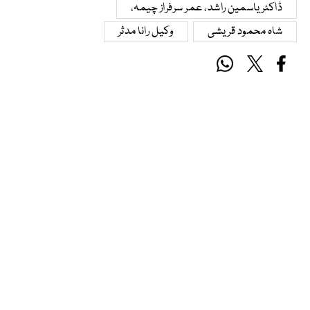
ڈاکٹر یاسمین راشد، عمر سرفراز چیمہ،
شاہ محمود قریشی
وکیل رانا مدثر