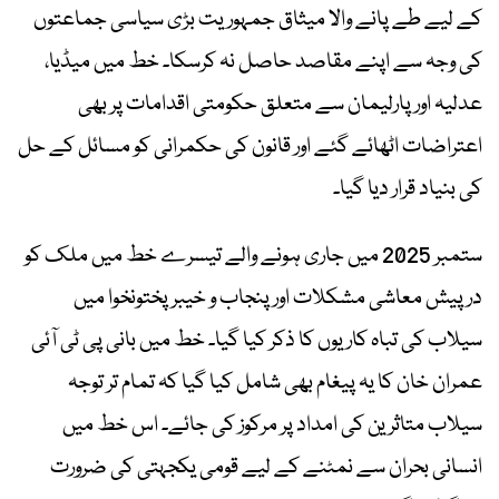
کے لیے طے پانے والا میثاق جمہوریت بڑی سیاسی جماعتوں
کی وجہ سے اپنے مقاصد حاصل نہ کرسکا۔ خط میں میڈیا،
عدلیہ اور پارلیمان سے متعلق حکومتی اقدامات پر بھی
اعتراضات اٹھائے گئے اور قانون کی حکمرانی کو مسائل کے حل
کی بنیاد قرار دیا گیا۔
ستمبر 2025 میں جاری ہونے والے تیسرے خط میں ملک کو
درپیش معاشی مشکلات اور پنجاب و خیبرپختونخوا میں
سیلاب کی تباہ کاریوں کا ذکر کیا گیا۔ خط میں بانی پی ٹی آئی
عمران خان کا یہ پیغام بھی شامل کیا گیا کہ تمام تر توجہ
سیلاب متاثرین کی امداد پر مرکوز کی جائے۔ اس خط میں
انسانی بحران سے نمٹنے کے لیے قومی یکجہتی کی ضرورت