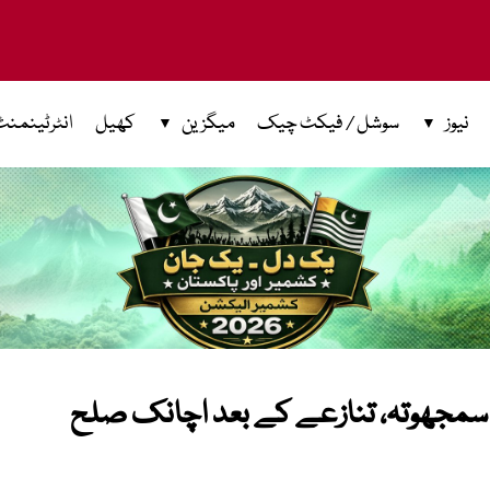
نیوز
سوشل / فیکٹ چیک
میگزین
کھیل
انٹرٹینمنٹ
ں سمجھوتہ، تنازعے کے بعد اچانک صلح