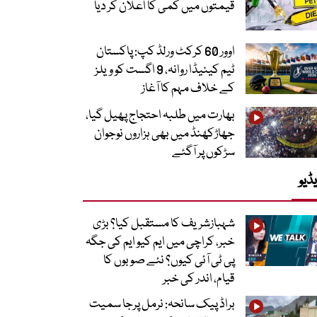
قیمتوں میں کمی کا اعلان کر دیا
اوور 60 کرکٹ ورلڈ کپ: پاکستان
ٹیم کینیڈا روانہ، 9 اگست کو ویلز
کے خلاف مہم کا آغاز
بھارت میں طلبہ احتجاج پھیل گیا،
جھاڑکھنڈ میں بھی ہزاروں نوجوان
سڑکوں پر آگئے
ڈیو
شہبازشریف کا مستقبل کیا؟ بڑی
خبر، کراچی میں ایم کیو ایم کی جگہ
پی ٹی آئی کیوں؟ نئے صوبوں کا
قیام، اندر کی خبر
براڈ پیک سانحہ: نرمل پرجا سمیت