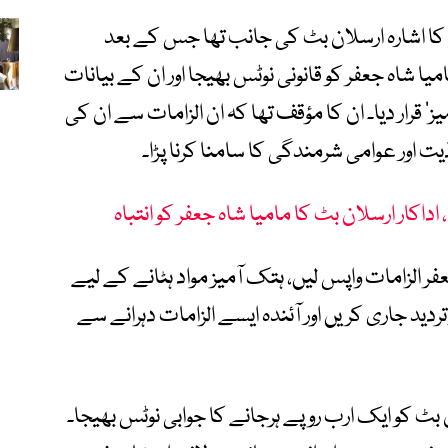
 کا اشارہ ارسلان بٹ کی جانب تھا جس کے بعد
ا شاہ جعفر کو قانونی نوٹس بھیجا اور ان کے بیانات
میز‘ قرار دیا۔ ان کا مؤقف تھا کہ ان الزامات سے ان کی
ت اور عوامی شرمندگی کا سامنا کرنا پڑا۔
 اداکار ارسلان بٹ کا مامیا شاہ جعفر کو انتباہ
فر الزامات واپس لیں، ہتک آمیز مواد ہٹانے کے لیے
دید جاری کریں اور آئندہ ایسے الزامات دہرانے سے
بٹ کو ایک ارب روپے ہرجانے کا جوابی نوٹس بھیجا۔