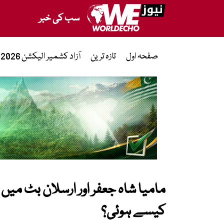
سب کی خبر
صفحہ اول
تازہ ترین
آزاد کشمیر الیکشن 2026
مامیا شاہ جعفر اور ارسلان بٹ می
کیسے ہوئی؟