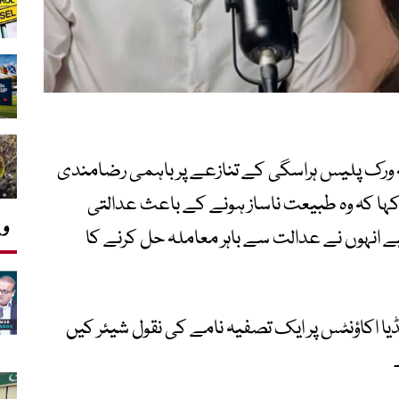
ینہ ورک پلیس ہراسگی کے تنازعے پر باہمی رضامندی
کہا کہ وہ طبیعت ناساز ہونے کے باعث عدالتی
وی
انہوں نے عدالت سے باہر معاملہ حل کرنے کا
اپنے سوشل میڈیا اکاؤنٹس پر ایک تصفیہ نامے کی نقول شیئر کیں