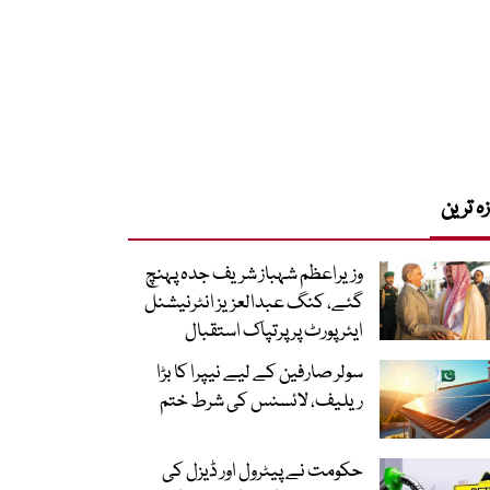
زہ ترین
وزیراعظم شہباز شریف جدہ پہنچ
گئے، کنگ عبدالعزیز انٹرنیشنل
ایئر پورٹ پر پرتپاک استقبال
سولر صارفین کے لیے نیپرا کا بڑا
ریلیف، لائسنس کی شرط ختم
حکومت نے پیٹرول اور ڈیزل کی