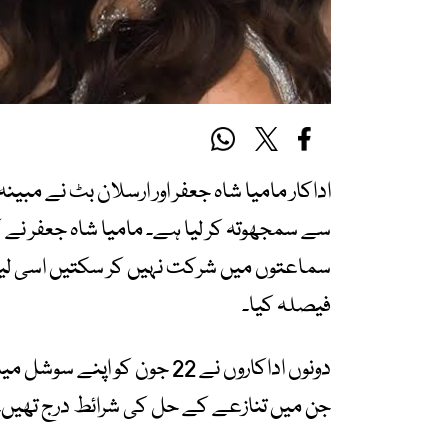
اداکار مامیا شاہ جعفر اور ارسلان بٹ نے مب
سے سمجھوتہ کر لیا ہے۔ مامیا شاہ جعفر نے 
سماعتوں میں شرکت نہیں کر سکتیں اسی لیے 
فیصلہ کیا۔
دونوں اداکاروں نے 22 جون کو 
جن میں تنازعے کے حل کی شرائط درج تھیں۔