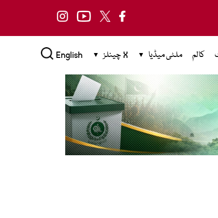
کالم
ملٹی میڈیا
X چینلز
English