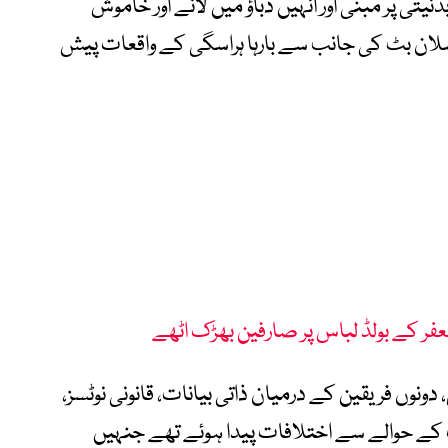
نیتی پر مبنی اور انہیں دباؤ میں لانے اور خاموش
ان بٹ کی جانب سے بارہا ہراسگی کے واقعات پیش
جعفر کے بولڈ لباس پر صارفین بھڑک اٹھے
دونوں فریقین کے درمیان ذاتی بیانات، قانونی نوٹسز،
ت کے حوالے سے اختلافات پیدا ہوئے تھے جنہیں