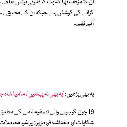
ان کا مؤقف تھا کہ بٹ کا قانونی نوٹس غلط، بد
کرانے کی کوشش ہے جبکہ ان کے مطابق ارسل
آئے تھے۔
یہ بھی پڑھیں:
’یہ بھی نہ پہنتیں‘، مامیا شاہ 
19 جون کو ہونے والے تصفیہ نامے کے مطابق، 
شکایات اور مختلف فورمز پر زیر غور معاملا