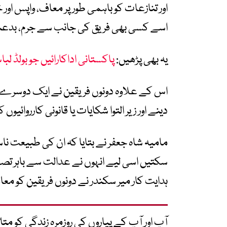
اور تنازعات کو باہمی طور پر معاف، واپس او
اسے کسی بھی فریق کی جانب سے جرم، بدعنوا
یہ بھی پڑھیں:
پاکستانی اداکارائیں جو بولڈ ل
اس کے علاوہ دونوں فریقین نے ایک دوسرے ک
دینے اور زیر التوا شکایات یا قانونی کارروائیوں 
مامیہ شاہ جعفر نے بتایا کہ ان کی طبیعت ناس
سکتیں اسی لیے انہوں نے عدالت سے باہر تصف
ہدایت کار میر سکندر نے دونوں فریقین کو مع
آپ اور آپ کے پیاروں کی روزمرہ زندگی کو 