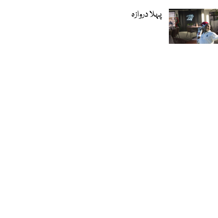
پہلا دروازہ