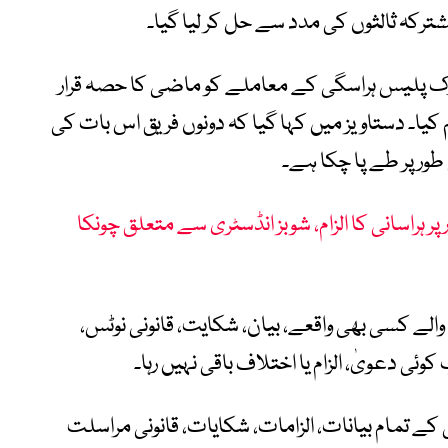
شترکہ ثالثوں کی مدد سے حل کر لیا گیا۔
ک پلیس ہراسگی کے معاملے کو ماضی کا حصہ قرار
یا۔ دستاویز میں کہا گیا کہ دونوں فریق اس بات کی
ور پر طے پا چکا ہے۔
 پر ہراسانی کا الزام، شوبز انڈسٹری سے متعلق چونکا
لے کسی بھی واقعے، بیان، شکایت، قانونی نوٹس،
ئی دعویٰ، الزام یا اختلاف باقی نہیں رہا۔
 کے تمام بیانات، الزامات، شکایات، قانونی مراسلت