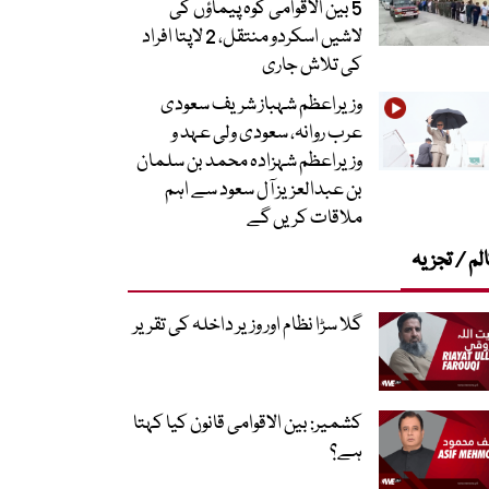
5 بین الاقوامی کوہ پیماؤں کی
لاشیں اسکردو منتقل، 2 لاپتا افراد
کی تلاش جاری
وزیراعظم شہباز شریف سعودی
عرب روانہ، سعودی ولی عہد و
وزیراعظم شہزادہ محمد بن سلمان
بن عبدالعزیز آل سعود سے اہم
ملاقات کریں گے
لم / تجزیہ
گلا سڑا نظام اور وزیر داخلہ کی تقریر
کشمیر: بین الاقوامی قانون کیا کہتا
ہے؟