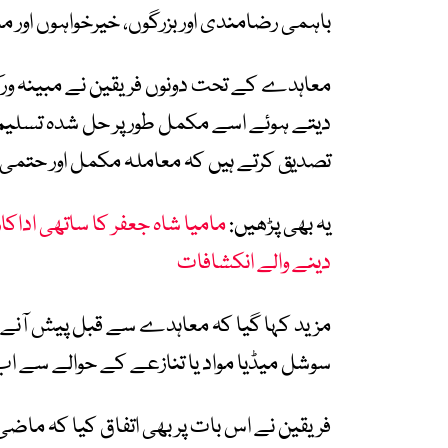
باہمی رضامندی اور بزرگوں، خیرخواہوں اور م
معاہدے کے تحت دونوں فریقین نے مبینہ ور
دیتے ہوئے اسے مکمل طور پر حل شدہ تسلیم ک
تصدیق کرتے ہیں کہ معاملہ مکمل اور حتمی ط
یہ بھی پڑھیں:
مامیا شاہ جعفر کا ساتھی اداکار
دینے والے انکشافات
مزید کہا گیا کہ معاہدے سے قبل پیش آنے وا
سوشل میڈیا مواد یا تنازعے کے حوالے سے اب کو
فریقین نے اس بات پر بھی اتفاق کیا کہ ماضی