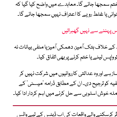
ر ختم سمجھا جائے گا۔ معاہدے میں واضح کیا گیا کہ
نی یا غلط رویے کا اعتراف نہیں سمجھا جائے گا۔
باس پہننے سے نہیں گھبراتیں
ے خلاف ہتک آمیز، دھمکی آمیز یا منفی بیانات نہ
کو واپس لینے یا ختم کرنے پر بھی اتفاق کیا۔
از ہے اور وہ عدالتی کارروائیوں میں شرکت نہیں کر
یہ کو ترجیح دی۔ ان کے مطابق ڈرامہ ’میسنی‘ کے
املہ خوش اسلوبی سے حل کرنے میں اہم کردار ادا کیا۔
متاثر کرسکنے والے واقعات کی اپ ڈیٹس کے لیے واٹس