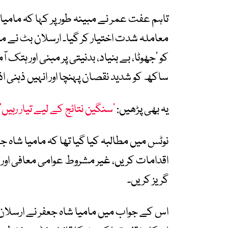
تاہم عفت عمر نے مبینہ طور پر کہا کہ مامیا
معاملہ شدت اختیار کر گیا۔ ارسلان بٹ نے مامی
کو ’جھوٹا، بے بنیاد، بدنیتی پر مبنی اور ہتک آ
ساکھ کو شدید نقصان پہنچا اور انہیں ذہنی اذی
یہ بھی پڑھیں:
’سنگین نتائج کے لیے تیار رہیں‘،
نوٹس میں مطالبہ کیا گیا تھا کہ مامیا شاہ جع
اقدامات کریں، غیر مشروط عوامی معافی اور تر
گریز کریں۔
اس کے جواب میں مامیا شاہ جعفر نے ارسلان 