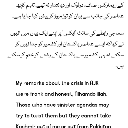
کے ریمارکس صاف، دوٹوک اور دیانتدارانہ تھے، تاہم کچھ
عناصر کی جانب سے بیان کو توڑ مروڑ کر پیش کیا جارہا ہے۔
سماجی رابطے کی سائٹ ’ایکس‘ پر اپنے ایک بیان میں انہوں
نے کہاکہ ایسے عناصر پاکستان اور کشمیر کو جدا نہیں کر
سکتے نہ ہی کشمیر سے پاکستان کے رشتے کو ختم کر سکتے
ہیں۔
My remarks about the crisis in AJK
were frank and honest, Alhamdolillah.
Those who have sinister agendas may
try to twist them but they cannot take
Kashmir out of me or out from Pakistan