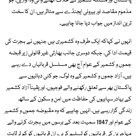
پاکستان اور مسئلہ کشمیر کے خلاف اٹھنے والی وہ آوازیں، جو
مذموم مقاصد اور بیرونی ایجنڈے سے متاثر ہیں، ان کا سخت
ترین انداز میں جواب دیا جانا چاہیے۔
انہوں نے کہاکہ ایک طرف وہ کشمیری ہیں جنہوں نے ہجرت کی
قیمت ادا کی، جبکہ دوسری جانب بھارتی غیر قانونی زیر قبضہ
جموں و کشمیر کے عوام آج بھی مسلسل قربانیاں دے رہے
ہیں۔ آزاد جموں و کشمیر کے وہ لوگ، جو کئی دہائیوں سے
پاکستان بھر سے تعلق رکھنے والے فوجیوں، اور یقیناً آزاد کشمیر
کے بہادر سپاہیوں کی حفاظت میں امن و سکون کے ساتھ
زندگی گزار رہے ہیں، انہیں چاہیے کہ وہ مقبوضہ جموں و کشمیر
کے عوام اور 1947 سمیت بعد کے برسوں میں ہجرت کرنے والے
مہاجرین کی قربانیوں کو تسلیم کریں۔ ان قربانیوں کو کم تر ثابت