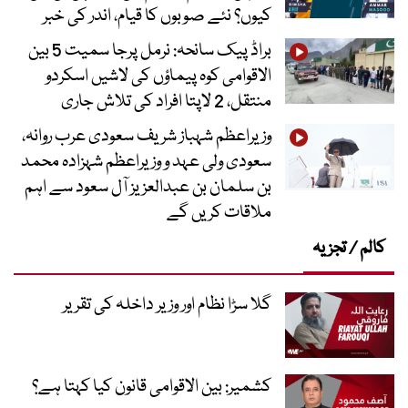
کیوں؟ نئے صوبوں کا قیام، اندر کی خبر
براڈ پیک سانحہ: نرمل پرجا سمیت 5 بین
الاقوامی کوہ پیماؤں کی لاشیں اسکردو
منتقل، 2 لاپتا افراد کی تلاش جاری
وزیراعظم شہباز شریف سعودی عرب روانہ،
سعودی ولی عہد و وزیراعظم شہزادہ محمد
بن سلمان بن عبدالعزیز آل سعود سے اہم
ملاقات کریں گے
کالم / تجزیہ
گلا سڑا نظام اور وزیر داخلہ کی تقریر
کشمیر: بین الاقوامی قانون کیا کہتا ہے؟