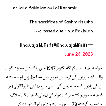
or take Pakistan out of Kashmir.
The sacrifices of Kashmiris who
crossed over into Pakistan…
— Khawaja M. Asif (@KhawajaMAsif)
June 23, 2026
خواجہ آصف نے کہاکہ اکتوبر 1947 میں پاکستان ہجرت کرنے
والے کشمیریوں کی قربانیاں تاریخ میں محفوظ ہیں اور ہمیشہ
ان کی یادوں کا حصہ رہیں گی۔ اسی طرح بھارتی غیر قانونی زیر
قبضہ جموں و کشمیر کے عوام کی بھارتی قبضے کے خلاف
جدوجہد گزشتہ 78 برسوں سے شہادتوں اور قید و بند کی