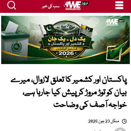
سب کی خبر
پاکستان اور کشمیر کا تعلق لازوال، میرے
بیان کو توڑ مروڑ کر پیش کیا جارہا ہے،
خواجہ آصف کی وضاحت
منگل 23 جون 2026