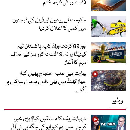
لائسنس کی شرط ختم
حکومت نے پیٹرول اور ڈیزل کی قیمتوں
میں کمی کا اعلان کر دیا
اوور 60 کرکٹ ورلڈ کپ: پاکستان ٹیم
کینیڈا روانہ، 9 اگست کو ویلز کے خلاف
مہم کا آغاز
بھارت میں طلبہ احتجاج پھیل گیا،
جھاڑکھنڈ میں بھی ہزاروں نوجوان سڑکوں پر
آگئے
ویڈیو
شہبازشریف کا مستقبل کیا؟ بڑی خبر،
کراچی میں ایم کیو ایم کی جگہ پی ٹی آئی