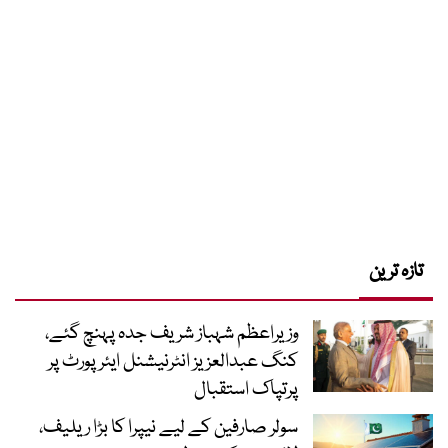
تازہ ترین
وزیراعظم شہباز شریف جدہ پہنچ گئے،
کنگ عبدالعزیز انٹرنیشنل ایئر پورٹ پر
پرتپاک استقبال
سولر صارفین کے لیے نیپرا کا بڑا ریلیف،