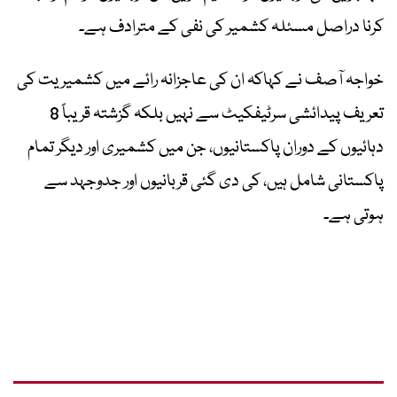
کرنا دراصل مسئلہ کشمیر کی نفی کے مترادف ہے۔
خواجہ آصف نے کہاکہ ان کی عاجزانہ رائے میں کشمیریت کی
تعریف پیدائشی سرٹیفکیٹ سے نہیں بلکہ گزشتہ قریباً 8
دہائیوں کے دوران پاکستانیوں، جن میں کشمیری اور دیگر تمام
پاکستانی شامل ہیں، کی دی گئی قربانیوں اور جدوجہد سے
ہوتی ہے۔