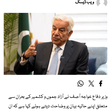
ویب ڈیسک
وزیر دفاع خواجہ آصف نے آزاد جموں و کشمیر کے بحران سے
متعلق اپنے حالیہ بیان پر وضاحت دیتے ہوئے کہا ہے کہ ان