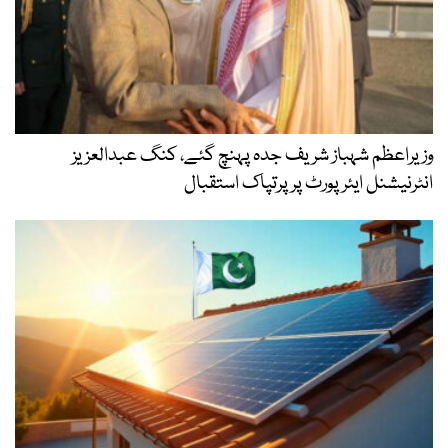
وزیراعظم شہباز شریف جدہ پہنچ گئے، کنگ عبدالعزیز
انٹرنیشنل ایئر پورٹ پر پرتپاک استقبال