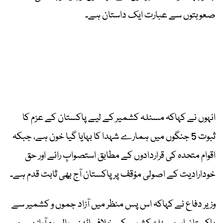
صعوبتوں سے عبارت ایک داستان ہے۔
انہوں نے کہاکہ مسئلہ کشمیر کے لیے پاکستان کے عزم کا
ثبوت 5 جنگوں میں ہمارے شہدا کا بہایا گیا خون ہے، جبکہ
اقوام متحدہ کی قراردادوں کے مطابق استصوابِ رائے اور حق
خودارادیت کے اصولی مؤقف پر پاکستان آج بھی ثابت قدم ہے۔
وزیر دفاع نے کہاکہ اس پس منظر میں آزاد جموں و کشمیر سے