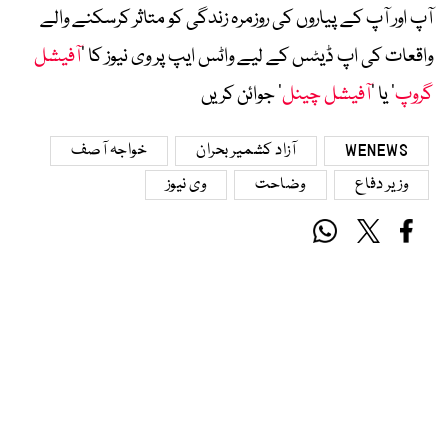
آپ اور آپ کے پیاروں کی روزمرہ زندگی کو متاثر کرسکنے والے
واقعات کی اپ ڈیٹس کے لیے واٹس ایپ پر وی نیوز کا ’
آفیشل
گروپ
‘ یا ’
آفیشل چینل
‘ جوائن کریں
WENEWS
آزاد کشمیر بحران
خواجہ آصف
وزیر دفاع
وضاحت
وی نیوز