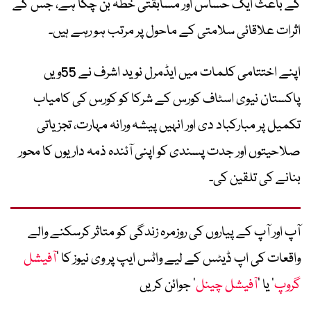
کے باعث ایک حساس اور مسابقتی خطہ بن چکا ہے، جس کے
اثرات علاقائی سلامتی کے ماحول پر مرتب ہو رہے ہیں۔
اپنے اختتامی کلمات میں ایڈمرل نوید اشرف نے 55ویں
پاکستان نیوی اسٹاف کورس کے شرکا کو کورس کی کامیاب
تکمیل پر مبارکباد دی اور انہیں پیشہ ورانہ مہارت، تجزیاتی
صلاحیتوں اور جدت پسندی کو اپنی آئندہ ذمہ داریوں کا محور
بنانے کی تلقین کی۔
آپ اور آپ کے پیاروں کی روزمرہ زندگی کو متاثر کرسکنے والے
واقعات کی اپ ڈیٹس کے لیے واٹس ایپ پر وی نیوز کا ’
آفیشل
گروپ
‘ یا ’
آفیشل چینل
‘ جوائن کریں