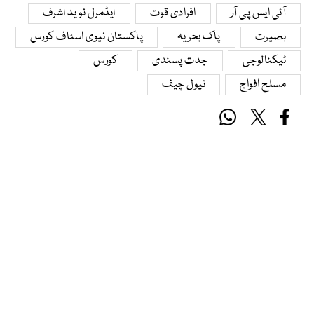
آئی ایس پی آر
افرادی قوت
ایڈمرل نوید اشرف
بصیرت
پاک بحریہ
پاکستان نیوی اسٹاف کورس
ٹیکنالوجی
جدت پسندی
کورس
مسلح افواج
نیول چیف