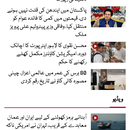
پاکستان میں ایندھن کی قلت نہیں ہونے
دی، قیمتوں میں کمی کا فائدہ عوام کو
منتقل کیا، وفاقی وزیر پیٹرولیم علی پرویز
ملک
محسن نقوی کا لاہور ایئرپورٹ کا اچانک
دورہ، امیگریشن کاؤنٹرز مکمل کھلے
رکھنے کا حکم
80 برس کی عمر میں عالمی اعزاز، چینی
مصورہ کائی گاؤ نے تاریخ رقم کردی
ویڈیو
آبنائے ہرمز کھولنے کے لیے ایران اور عمان
معاہدے کے قریب، تہران نے امریکی ناکہ