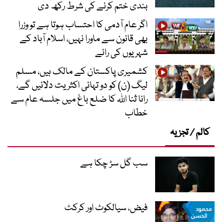
بندی ختم کرنے کی شرط رکھ دی
اگر عام آدمی کا احتساب ہوتا ہے تو وزرا
بھی قانون سے ماورا نہیں، اسلام آباد کے
شہریوں کی رائے
کشمیری پاکستان کے مالک ہیں، مسلم
لیگ (ن) کو دو تہائی اکثریت دلائیں گے،
رانا ثنا اللہ کا ضلع باغ میں جلسہ عام سے
خطاب
کالم / تجزیہ
سب گل سڑ چکا ہے
فیض، سیالکوٹ اور کرکٹ