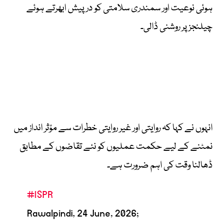
ہوئی نوعیت اور سمندری سلامتی کو درپیش ابھرتے ہوئے
چیلنجز پر روشنی ڈالی۔
انہوں نے کہا کہ روایتی اور غیر روایتی خطرات سے مؤثر انداز میں
نمٹنے کے لیے حکمت عملیوں کو نئے تقاضوں کے مطابق
ڈھالنا وقت کی اہم ضرورت ہے۔
#ISPR
Rawalpindi, 24 June, 2026;