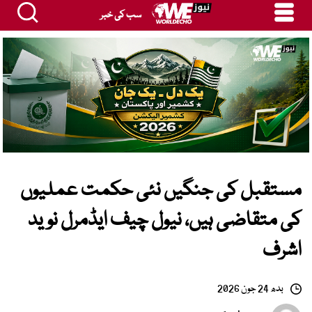
سب کی خبر
مستقبل کی جنگیں نئی حکمت عملیوں
کی متقاضی ہیں، نیول چیف ایڈمرل نوید
اشرف
بدھ 24 جون 2026