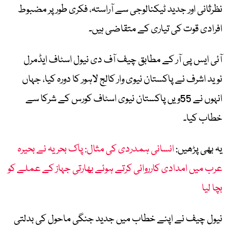
نظرثانی اور جدید ٹیکنالوجی سے آراستہ، فکری طور پر مضبوط
افرادی قوت کی تیاری کے متقاضی ہیں۔
آئی ایس پی آر کے مطابق چیف آف دی نیول اسٹاف ایڈمرل
نوید اشرف نے پاکستان نیوی وار کالج لاہور کا دورہ کیا، جہاں
انہوں نے 55ویں پاکستان نیوی اسٹاف کورس کے شرکا سے
خطاب کیا۔
یہ بھی پڑھیں:
انسانی ہمدردی کی مثال: پاک بحریہ نے بحیرہ
عرب میں امدادی کارروائی کرتے ہوئے بھارتی جہاز کے عملے کو
بچا لیا
نیول چیف نے اپنے خطاب میں جدید جنگی ماحول کی بدلتی