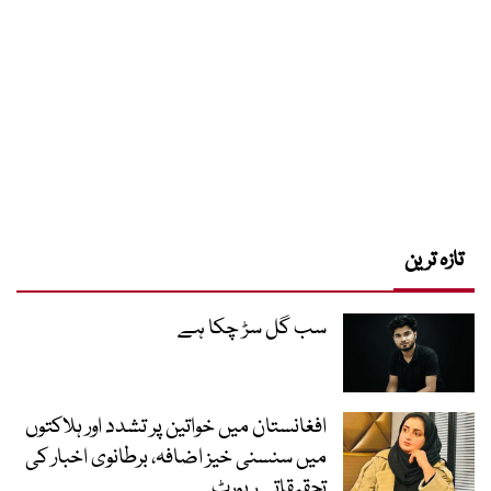
تازہ ترین
سب گل سڑ چکا ہے
افغانستان میں خواتین پر تشدد اور ہلاکتوں
میں سنسنی خیز اضافہ، برطانوی اخبار کی
تحقیقاتی رپورٹ