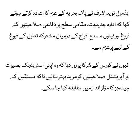
ایڈمرل نوید اشرف نے پاک بحریہ کے عزم کا اعادہ کرتے ہوئے
کہا کہ ادارہ جدیدیت، مقامی سطح پر دفاعی صلاحیتوں کے
فروغ اور تینوں مسلح افواج کے درمیان مشترکہ تعاون کے فروغ
کے لیے پرعزم ہے۔
انہوں نے کورس کے شرکا پر زور دیا کہ وہ اپنی اسٹریٹجک بصیرت
اور آپریشنل صلاحیتوں کو مزید بہتر بنائیں تاکہ مستقبل کے
چیلنجز کا مؤثر انداز میں مقابلہ کیا جا سکے۔