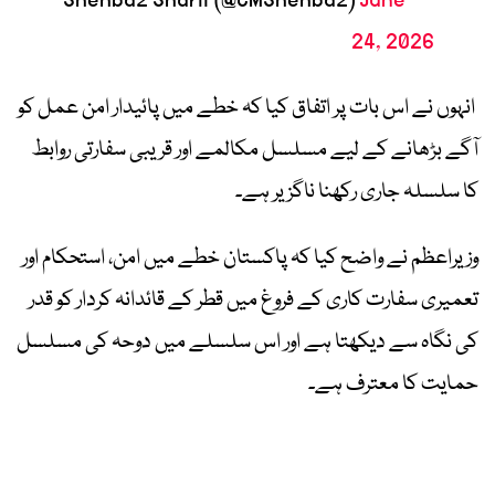
June
— Shehbaz Sharif (@CMShehbaz)
24, 2026
انہوں نے اس بات پر اتفاق کیا کہ خطے میں پائیدار امن عمل کو
آگے بڑھانے کے لیے مسلسل مکالمے اور قریبی سفارتی روابط
کا سلسلہ جاری رکھنا ناگزیر ہے۔
وزیراعظم نے واضح کیا کہ پاکستان خطے میں امن، استحکام اور
تعمیری سفارت کاری کے فروغ میں قطر کے قائدانہ کردار کو قدر
کی نگاہ سے دیکھتا ہے اور اس سلسلے میں دوحہ کی مسلسل
حمایت کا معترف ہے۔