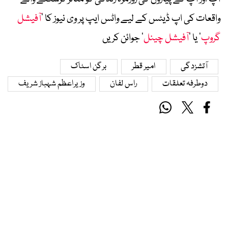
واقعات کی اپ ڈیٹس کے لیے واٹس ایپ پر وی نیوز کا ’
آفیشل
گروپ
‘ یا ’
آفیشل چینل
‘ جوائن کریں
آتشزدگی
امیر قطر
برگن اسٹاک
دوطرفہ تعلقات
راس لفان
وزیراعظم شہباز شریف