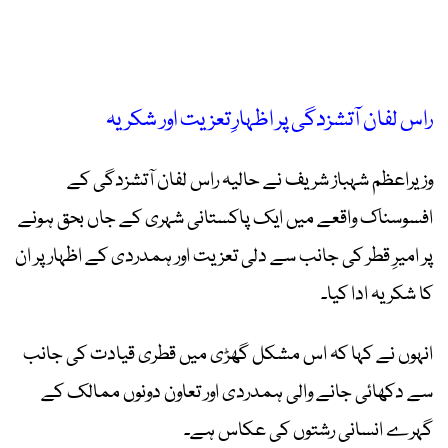
راس لفان آتشزدگی پر اظہارِ تعزیت اور شکریہ
وزیراعظم شہباز شریف نے حالیہ راس لفان آتشزدگی کے
افسوسناک واقعے میں ایک پاکستانی شہری کے جاں بحق ہونے
پر امیرِ قطر کی جانب سے دلی تعزیت اور ہمدردی کے اظہار پر ان
کا شکریہ ادا کیا۔
انہوں نے کہا کہ اس مشکل گھڑی میں قطری قیادت کی جانب
سے دکھائی جانے والی ہمدردی اور تعاون دونوں ممالک کے
گہرے انسانی رشتوں کی عکاس ہے۔