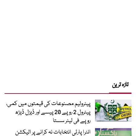
تازہ ترین
پیٹرولیم مصنوعات کی قیمتوں میں کمی،
پیٹرول 2 روپے 20 پیسے اور ڈیزل ڈیڑھ
روپے فی لیٹر سستا
انٹرا پارٹی انتخابات نہ کرانے پر الیکشن