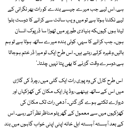
ہے، اس لیے جب میرے جیسے بندے کو رات بھر نگرانی کے
لیے نکلنا ہوتا ہے تو میں ویب سائٹ سے کرائے کا دوست بلوا
لیتا ہوں کیوںکہ بنیادی طور پر میں تھوڑا سا ڈرپوک انسان
ہوں۔ جب کرائے کا سہی، کوئی بندہ میرے ساتھ ہوتا ہے تو ہم
باتیں وغیرہ کرتے رہتے ہیں۔ اس طرح ایک تو میرا ڈر ختم ہوجاتا
ہے،دوسرے وقت گزرنے کا بھی پتا نہیں چلتا۔‘
اس طرح کارل کی وہ پوری رات ایک گلی میں رچرڈ کی گاڑی
میں اس کے ساتھ بیٹھے، روڈ پار ایک مکان کی کھڑکیاں اور
دروازے تکتے ہوے گزر گئی۔ آدھی رات تک مکان کی
کھڑکیوں میں سے معمول کے گھریلو مناظر نظر آتے رہے۔ اس
کے بعد آہستہ آہستہ اہلِ خانہ اپنی اپنی خواب گاہوں میں بند