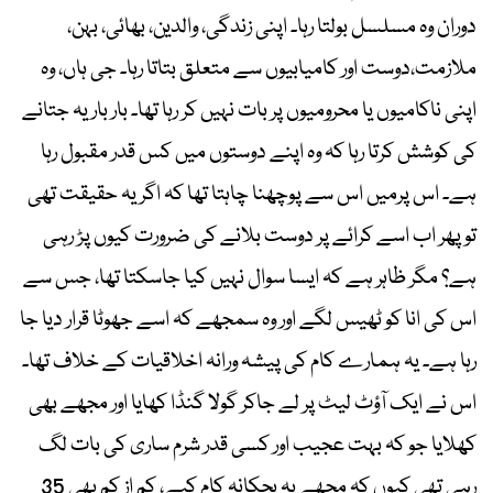
دوران وہ مسلسل بولتا رہا۔ اپنی زندگی، والدین، بھائی، بہن،
ملازمت،دوست اور کامیابیوں سے متعلق بتاتا رہا۔ جی ہاں، وہ
اپنی ناکامیوں یا محرومیوں پر بات نہیں کر رہا تھا۔ بار بار یہ جتانے
کی کوشش کرتا رہا کہ وہ اپنے دوستوں میں کس قدر مقبول رہا
ہے۔ اس پرمیں اس سے پوچھنا چاہتا تھا کہ اگر یہ حقیقت تھی
تو پھر اب اسے کرائے پر دوست بلانے کی ضرورت کیوں پڑ رہی
ہے؟ مگر ظاہر ہے کہ ایسا سوال نہیں کیا جاسکتا تھا، جس سے
اس کی انا کو ٹھیس لگے اور وہ سمجھے کہ اسے جھوٹا قرار دیا جا
رہا ہے۔ یہ ہمارے کام کی پیشہ ورانہ اخلاقیات کے خلاف تھا۔
اس نے ایک آؤٹ لیٹ پر لے جاکر گولا گنڈا کھایا اور مجھے بھی
کھلایا جو کہ بہت عجیب اور کسی قدر شرم ساری کی بات لگ
رہی تھی کیوں کہ مجھے یہ بچکانہ کام کیے، کم از کم بھی 35