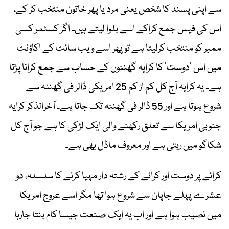
سے اپنی پسند کا شخص یعنی مرد یا پھر خاتون منتخب کر کے،
اس کی فیس جمع کراکے اسے بلوا لیتے ہیں۔ اگر کسٹمر کسی
ممبر کو منتخب کرلیتا ہے تو پھر اسے ویب سائٹ کے اکاؤنٹ
میں اس ’دوست‘ کا کرایہ گھنٹوں کے حساب سے جمع کرانا پڑتا
ہے۔ یہ کرایہ آج کل کم از کم 25 امریکی ڈالر فی گھنٹہ سے
شروع ہوتا ہے اور 55 ڈالر فی گھنٹہ تک جاتا ہے۔ آخرالذکر کرایہ
جنوبی امریکا سے تعلق رکھنے والی ایک لڑکی کا ہے جو آج کل
شکاگو میں رہتی ہے اور معروف ماڈل بھی ہے۔
کرائے پر دوست اور کرائے کے رشتہ دار مہیا کرنے کا سلسلہ، دو
عشرے پہلے جاپان سے شروع ہوا تھا مگر اسے عروج امریکا
میں نصیب ہوا ہے اور اب یہ ایک صنعت جیسا کام بنتا جارہا