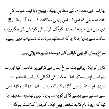
چارلس نے وعدے کے مطابق چیک بھیج دیا تھا۔ حیرت کی
بات یہ ہوئی کہ اس نے اس پہلی ملاقات کے بعد آنے والے 15
دن میں تین مرتبہ اسمتھ کو بُک کرنے کی کوشش کی مگر ویب
سائٹ سے بتایا جاتا رہا کہ اسمتھ سرِدست دستیاب نہیں ہے۔
سراغ رساں کو بھی کرائے کے دوست ضرورت پڑتی ہے
کارل کو ایک پرائیویٹ سراغ رساں نے کرائے پر حاصل کیا اور رات
بھر اسے اپنے ساتھ ایک مکان کی نگرانی کے لیے اندھیرے،
سردی اور سناٹے میں گاڑی کے اندراپنے ساتھ بٹھائے رکھا۔ اس
سے ملنے سے پہلے کارل کو یہ سب پتا نہیں تھا۔ وہ سمجھ رہا
تھا کہ رچرڈ نام کا وہ شخص بھی ایک ’نارمل‘ کلائنٹ ہوگا،