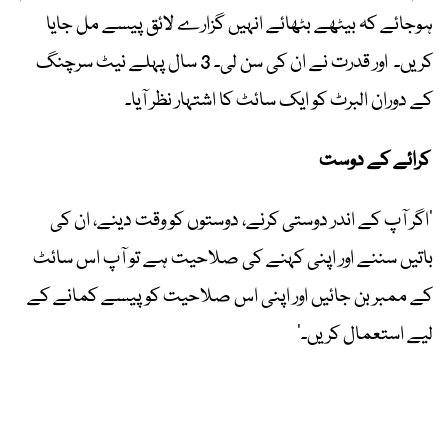
ہوجائے کہ بیٹھے بٹھائے انہیں گزارے لائق پیسے مل جایا
کریں۔ اور قدرت نے ان کی سن لی۔ 3 سال پہلے نیٹ سرچنگ
کے دوران البرٹ کو ایک سائٹ کا اشتہار نظر آیا۔
کرائے کے دوست
’اگر آپ کے اندر دوستی کرنے، دوستوں کو وقت دینے، ان کی
باتیں سننے اور اپنی کہنے کی صلاحیت ہے تو آپ اس سائٹ
کے ممبر بن جائیں اور اپنی اس صلاحیت کو پیسے کمانے کے
لیے استعمال کریں۔‘