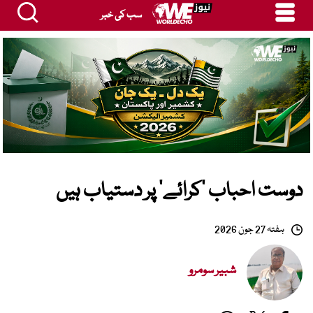
سب کی خبر
دوست احباب ’کرائے‘ پر دستیاب ہیں
ہفتہ 27 جون 2026
شبیر سومرو