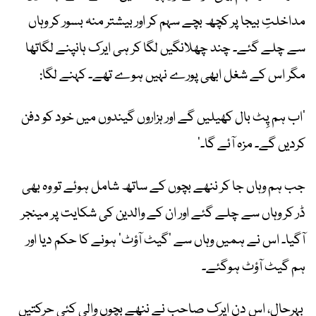
مداخلتِ بیجا پر کچھ بچے سہم کر اور بیشتر منہ بسور کر وہاں
سے چلے گئے۔ چند چھلانگیں لگا کر ہی ایرک ہانپنے لگاتھا
مگر اس کے شغل ابھی پورے نہیں ہوے تھے۔ کہنے لگا:
’اب ہم پِٹ بال کھیلیں گے اور ہزاروں گیندوں میں خود کو دفن
کردیں گے۔ مزہ آئے گا۔‘
جب ہم وہاں جا کر ننھے بچوں کے ساتھ شامل ہوئے تو وہ بھی
ڈر کر وہاں سے چلے گئے اور ان کے والدین کی شکایت پر مینجر
آگیا۔ اس نے ہمیں وہاں سے ’گیٹ آؤٹ‘ ہونے کا حکم دیا اور
ہم گیٹ آؤٹ ہوگئے۔
بہرحال، اس دن ایرک صاحب نے ننھے بچوں والی کئی حرکتیں