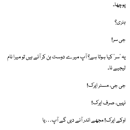
پوچھا۔
ہنری؟
جی سر!
یہ ’سر‘ کیا ہوتا ہے؟ آپ میرے دوست بن کر آئے ہیں تو میرا نام
لیجیے نا۔
جی جی، مسٹر ایرک!
نہیں، صرف ایرک!
اوکے ایرک! مجھے اندر آنے دیں گے آپ…یا