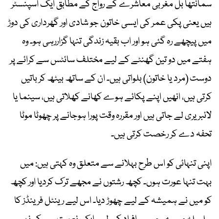
سمانتھا بُل مغربی معاشرے کے رواج کے مطابق ایک اسپنسٹر
ہیں یعنی پکی عمر کی ایسی خاتون جو شادی اور گھرداری کی دوڑ
میں پیچھے رہ گئی ہو اور اب بقیہ زندگی تنہا گزاررہی ہو۔ وہ
ہفتے میں دو تین گھنٹے کے لیے مختلف سائٹس سے کرائے پر
دوست (مرد یا خاتون) بلواتی ہیں۔ ان کے ساتھ بیٹھ کر باتیں
کرتی ہیں، انھیں اپنے پکائے ہوے کھانے کھلاتی ہیں، سینما یا
لائبریری لے جاتی ہیں اور مقررہ وقت پورا ہوجانے پر چھوٹا موٹا
تحفہ دے کر رخصت کرتی ہیں۔
اپنی تنہائی کو اس طرح بہلانے سے متعلق وہ کہتی ہیں: میں
بہت تنہا عورت ہوں۔ کچھ رشتوں نے مجھے ترک کردیا اور کچھ
کو میں نے ہمیشہ کے لیے چھوڑ دیا۔ اس لیے رینٹل فرینڈز کا