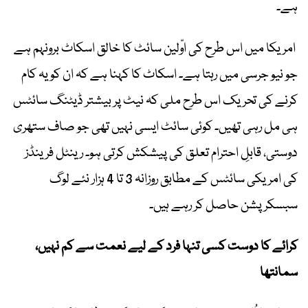
ہے۔
امریکا میں اس طرح کی اوّلین سائٹ کا خالق اسکاٹ برونہم ہے
جو نیو جرسی میں رہتا ہے۔ اسکاٹ کا کہنا ہے کہ ان کو یہ کام
کرنے کی تحریک اس طرح ملی کہ نیٹ پر بیشتر ڈیٹنگ سائٹس
ہی مل رہی تھیں۔ کوئی سائٹ ایسی نہیں تھی جو صاف ستھری
دوستی، قابلِ احترام تعلق کی پیشکش کرتی ہو۔ رینٹل فرینڈز
کی امریکی سائٹس کے مطابق روزانہ 3 تا 4 ہزار نئے لوگ
سبسکرپشن حاصل کر رہے ہیں۔
کرائے کا دوست کسی تنہا فرد کے لیے نعمت سے کم نہیں،
سمانتھا