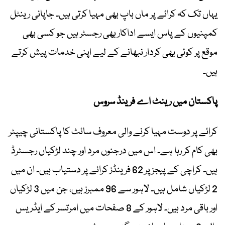
یہاں تک کہ کرائے پر ماں باپ بھی مہیا کرتی ہیں۔ جاپانی رینٹل
کمپنیوں کے پاس ایسے اداکار بھی رجسٹر ہیں جو کسی بھی
موقع پر کوئی بھی کردار نبھانے کے لیے اپنی خدمات پیش کرتے
ہیں۔
پاکستان میں رینٹ اے فرینڈ سروس
کرائے پر دوست مہیا کرنے والی معروف سائٹ کا پاکستانی چیپٹر
بھی کام کر رہا ہے۔ اس میں درجنوں مرد اور چند لڑکیاں رجسٹرڈ
ہیں۔ کراچی کے پیجز پر 62 فرینڈز کرائے پر دستیاب ہیں۔ ان میں
2 لڑکیاں شامل ہیں۔ لاہور سے 96 ممبرز ہیں، جن میں 3 لڑکیاں
اور باقی مرد ہیں۔ لاہور کے 8 صفحات میں امرتسر کے ایڈریس