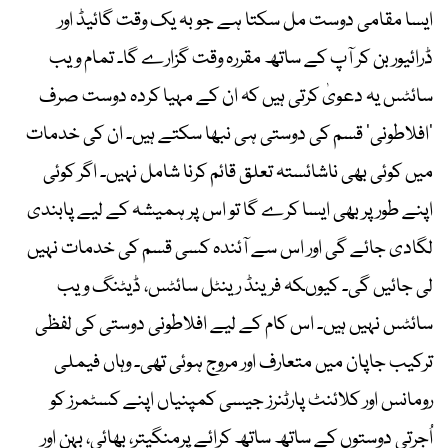
ایسا مقامی دوست مل سکتا ہے جو بہ یک وقت گائیڈ اور
ڈرائیور بن کر آپ کے ساتھ مقررہ وقت گزارے گا۔ تمام ویب
سائٹس یہ دعویٰ کرتی ہیں کہ ان کے مہیا کردہ دوست صرف
’افلاطونی‘ قسم کی دوستی ہی نبھا سکتے ہیں۔ ان کی خدمات
میں کوئی بھی ناشائستہ تعلق قائم کرنا شامل نہیں۔ اگر کوئی
اپنے طور پر بھی ایسا کرے گا تو اس پر ہمیشہ کے لیے پابندی
لگادی جائے گی اور اس سے آئندہ کسی قسم کی خدمات نہیں
لی جائیں گی۔ کیوںکہ فرینڈ رینٹل سائٹس، ڈیٹنگ ویب
سائٹس نہیں ہیں۔ اس کام کے لیے افلاطونی دوستی کی لفظی
ترکیب جاپان میں متعارف اور مروج ہوئی تھی۔ وہاں فیملی
رومانس اور کلائنٹ پارٹنرز جیسی کمپنیاں اپنے کسٹمرز کو
اُجرتی دوستوں کے ساتھ ساتھ کرائے پرمنگیتر، بھائی، بہن اور