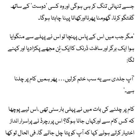
جسے تنہائی تنگ کر ہی ہوگی اور وہ کسی ’دوست‘ کے ساتھ
گفتگو کرنا، گھومنا پھرنااورکھانا پینا چاہتا ہوگا۔
’مگر جب میں اس کے پاس پہنچا تو اس نے پہلے سے منگوایا
ہوا ایک برگر اور سافٹ ڈرنک کاایک ٹِن مجھے پکڑادیا اور کہنے
لگا:
’آپ جلدی سے یہ سب ختم کرلیں… پھر ہمیں کام پر چلنا
ہے۔‘
کام پر چلنے کی بات میں نے پہلی بار سنی تھی ،اس لیے پوچھا
کہ کس کام سے اورکہاں جانا ہوگا؟ اس پر رچرڈ نے پراسرار انداز
اختیار کرتے ہوئے کہا کہ آپ کو پتا چل جائے گا، فی الحال تو کھا