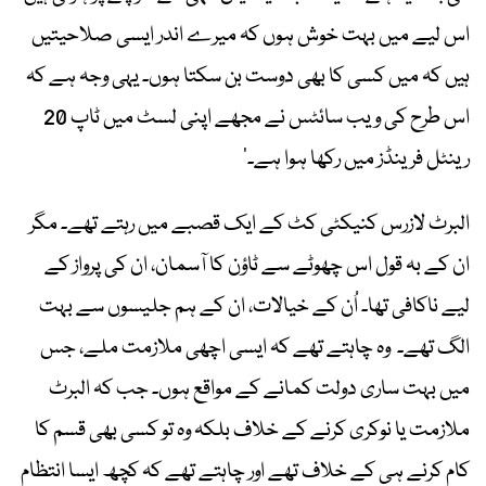
اس لیے میں بہت خوش ہوں کہ میرے اندر ایسی صلاحیتیں
ہیں کہ میں کسی کا بھی دوست بن سکتا ہوں۔ یہی وجہ ہے کہ
اس طرح کی ویب سائٹس نے مجھے اپنی لسٹ میں ٹاپ 20
رینٹل فرینڈز میں رکھا ہوا ہے۔‘
البرٹ لازرس کنیکٹی کٹ کے ایک قصبے میں رہتے تھے۔ مگر
ان کے بہ قول اس چھوٹے سے ٹاؤن کا آسمان، ان کی پرواز کے
لیے ناکافی تھا۔ اُن کے خیالات، ان کے ہم جلیسوں سے بہت
الگ تھے۔ وہ چاہتے تھے کہ ایسی اچھی ملازمت ملے، جس
میں بہت ساری دولت کمانے کے مواقع ہوں۔ جب کہ البرٹ
ملازمت یا نوکری کرنے کے خلاف بلکہ وہ تو کسی بھی قسم کا
کام کرنے ہی کے خلاف تھے اور چاہتے تھے کہ کچھ ایسا انتظام