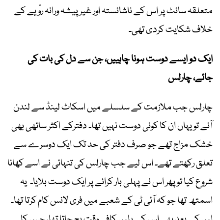
متعلقہ سائٹ پر اس کے ناشائستہ اور غیر پیشہ ورانہ روّیے کے
خلاف شکایت کردی تھی۔
ایک دو ایسے دوست ہونا چاہییں، جن سے دل کی بات کی
جائے، چارلس
چارلس جب ملازمت کے سلسلے میں اسکاٹ لینڈ سے لندن
آئے تو یہاں ان کا کوئی دوست نہیں تھا۔ دفترکے اکثر ساتھی بھی
خشک مزاج تھے جو صرف دفتر کی حد تک ایک دوسرے سے
تعلق رکھتے تھے۔ اس لیے جب چارلس کی تنہائی نے اسے کھانا
شروع کیا تو پھر اس نے پہلی بار کرائے پر ایک دوست بلایا۔ یہ
اسمتھ تھا جو کہ آئی ٹی کے شعبے میں فری لانس کام کرتا تھا۔
اس کے بعد بھی اس کے پاس کافی وقت بچ جاتا تھا، جس کا