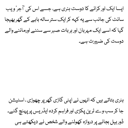
ایسا ایک اور کرائے کا دوست ہنری ہے، جسے اس کی ’آجر‘ ویب
سائٹ کی جانب سے یہ کہہ کر ایک ستر سالہ بابے کے گھر بھیجا
گیا کہ اسے ایک مہربان اور ہر بات صبر سے سننے اورماننے والے
دوست کی ضرورت ہے۔
ہنری بتاتے ہیں کہ انہوں نے اپنی گاڑی گھر پر چھوڑی ، اسٹیشن
جا کر سب وے ٹرین پکڑی اور فراہم کردہ ایڈریس پر پہنچ گئے۔
ڈور بیل بجانے پر دروازہ کھولنے والے شخص نے دیکھتے ہی