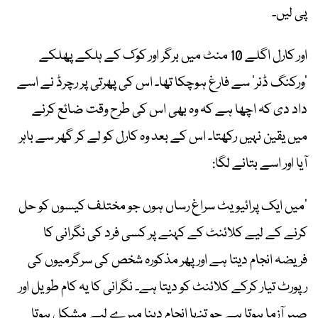
پی لیں۔
اور کارل اگلے 10 منٹ میں برگر اور کوک کے ہلکے پھلکے
’ورکنگ ڈنر‘ سے فارغ ہوچکا تھا۔ اس کی پھرتی پر رچرڈ نے اسے
داد دی کہ اچھا ہے کہ وہ بھی اس کی طرح وقت ضائع کرنے
میں یقین نہیں رکھتا۔ اس کے بعد وہ کارل کو لے کر گھر سے باہر
آیا اور اسے بتانے لگا:
’میں ایک پرائیویٹ سراغ رساں ہوں جو مختلف کیسوں کو حل
کرنے کے لیے کلائنٹ کے کہنے پر کسی فرد کی نگرانی کا
فریضہ انجام دیتا ہے اور پھر مذکورہ شخص کی سرگرمیوں کی
رپورٹ تیار کرکے کلائنٹ کو دیتا ہے۔ نگرانی کا یہ کام طویل اور
صبر آزما ہوتا ہے جو تنہا انجام دینا میرے لیے مشکل ہوتا