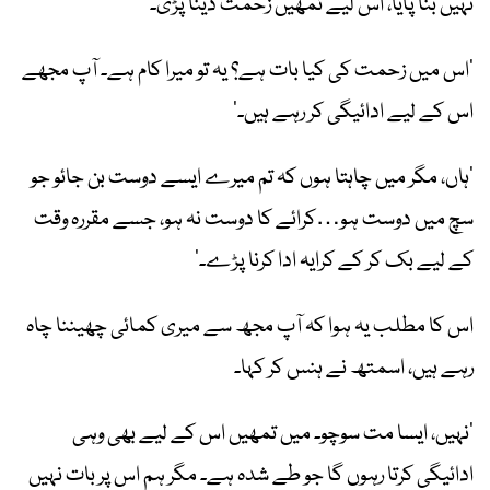
نہیں بنا پایا، اس لیے تمھیں زحمت دینا پڑی۔‘
’اس میں زحمت کی کیا بات ہے؟ یہ تو میرا کام ہے۔ آپ مجھے
اس کے لیے ادائیگی کر رہے ہیں۔‘
’ہاں، مگر میں چاہتا ہوں کہ تم میرے ایسے دوست بن جائو جو
سچ میں دوست ہو…کرائے کا دوست نہ ہو، جسے مقررہ وقت
کے لیے بک کر کے کرایہ ادا کرنا پڑے۔‘
اس کا مطلب یہ ہوا کہ آپ مجھ سے میری کمائی چھیننا چاہ
رہے ہیں، اسمتھ نے ہنس کر کہا۔
’نہیں، ایسا مت سوچو۔ میں تمھیں اس کے لیے بھی وہی
ادائیگی کرتا رہوں گا جو طے شدہ ہے۔ مگر ہم اس پر بات نہیں