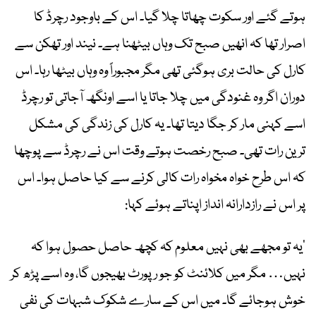
ہوتے گئے اور سکوت چھاتا چلا گیا۔ اس کے باوجود رچرڈ کا
اصرار تھا کہ انھیں صبح تک وہاں بیٹھنا ہے۔ نیند اور تھکن سے
کارل کی حالت بری ہوگئی تھی مگر مجبوراً وہ وہاں بیٹھا رہا۔ اس
دوران اگر وہ غنودگی میں چلا جاتا یا اسے اونگھ آجاتی تو رچرڈ
اسے کہنی مار کر جگا دیتا تھا۔ یہ کارل کی زندگی کی مشکل
ترین رات تھی۔ صبح رخصت ہوتے وقت اس نے رچرڈ سے پوچھا
کہ اس طرح خواہ مخواہ رات کالی کرنے سے کیا حاصل ہوا۔ اس
پر اس نے رازدارانہ انداز اپناتے ہوئے کہا:
’یہ تو مجھے بھی نہیں معلوم کہ کچھ حاصل حصول ہوا کہ
نہیں… مگر میں کلائنٹ کو جو رپورٹ بھیجوں گا، وہ اسے پڑھ کر
خوش ہوجائے گا۔ میں اس کے سارے شکوک شبہات کی نفی