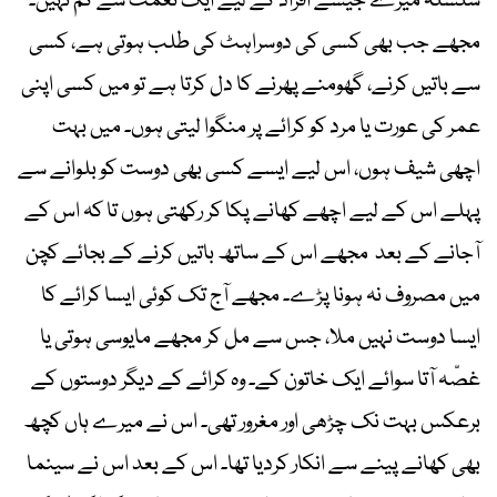
سلسلہ میرے جیسے افراد کے لیے ایک نعمت سے کم نہیں۔
مجھے جب بھی کسی کی دوسراہٹ کی طلب ہوتی ہے، کسی
سے باتیں کرنے، گھومنے پھرنے کا دل کرتا ہے تو میں کسی اپنی
عمر کی عورت یا مرد کو کرائے پر منگوا لیتی ہوں۔ میں بہت
اچھی شیف ہوں، اس لیے ایسے کسی بھی دوست کو بلوانے سے
پہلے اس کے لیے اچھے کھانے پکا کر رکھتی ہوں تا کہ اس کے
آجانے کے بعد مجھے اس کے ساتھ باتیں کرنے کے بجائے کچن
میں مصروف نہ ہونا پڑے۔ مجھے آج تک کوئی ایسا کرائے کا
ایسا دوست نہیں ملا، جس سے مل کر مجھے مایوسی ہوتی یا
غصّہ آتا سوائے ایک خاتون کے۔ وہ کرائے کے دیگر دوستوں کے
برعکس بہت نک چڑھی اور مغرور تھی۔ اس نے میرے ہاں کچھ
بھی کھانے پینے سے انکار کردیا تھا۔ اس کے بعد اس نے سینما