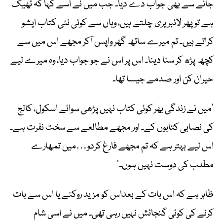
جانے سے بھی جواب دے دیا۔ جب میں نے اسے کہا کہ ٹھیک
ہے تو پھر لائبریری چلتے ہیں، وہاں سے کوئی نئی کتاب ایشو
کراتے ہیں۔ تم میرے ساتھ گھر واپس آکر مجھے اس میں سے
کچھ پڑھ کر سنا دینا۔ اس پر اس نے جو جواب دیا، وہ میرے لیے
حیران کن اور صدمے جیسا تھا۔
’میں نے زندگی بھر کوئی کتاب نہیں پڑھی سوائے اسکول، کالج
کی نصابی کتابوں کے۔ اور مجھے مطالعے سے سخت نفرت ہے۔
اس لیے بہتر ہے کہ تم مجھے فارغ کردو…میں تمھارے
مطلب کی دوست نہیں ہوں۔‘
ظاہر ہے کہ اس بات کے بعداس کو مزید روکنے یا اس سے بات
کرنے کی کوئی گنجائش نہیں رہی تھی۔ میں نے اسی شام