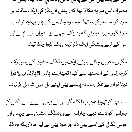
مصرف اس نے یہ نکالا تھا کہ رینٹل فرینڈز کی ایک سائٹ پر
خود کو رجسٹر کرالیا تھا۔ جب وہ چارلس کے ہاں پہنچا تو اسے
خوشگوار حیرت ہوئی کہ وہ ایک اچھے ریستوراں میں اپنے اور
اس کے لیے پیشگی ایک ڈنر ٹیبل بک کروا چکا تھا۔
مگر ریستوراں جاتے ہوئے، ایک وینڈنگ مشین کے پاس رک
کرچارلس نے اسمتھ سے کہا؛ تمھارے پاس 5 پاؤنڈ ہیں؟ ذرا
دینا تو اور بے فکر رہو۔ یہ پیسے بھی اپنے بل میں شامل کرلینا۔
اسمتھ کو تھوڑا عجیب لگا مگر اس نے پرس سے پیسے نکال کر
چارلس کو دے دیے۔ چارلس نے وینڈنگ مشین سے چپس اور
جوس نکال کے اسے بھی دیا اور خود بھی لے لیا حالاںکہ وہ ڈنر