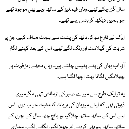
سال گزر چکے تھے۔ وہاں فیملیز کے ساتھ بچے بھی موجود تھے
جو ہمیں دیکھ کر ہنس رہے تھے۔
ایرک نے فارغ ہو کر، ہاتھ کی پشت سے ہونٹ صاف کیے، جن پر
شربت کی گیلاہٹ اور رنگ لگے تھے۔ اس کے بعد کہنے لگا:
آؤ، اب یہاں کی پلے پلیس چلتے ہیں۔ وہاں مجھے ربڑ فورٹ پر
چھلانگیں لگانا بہت اچھا لگتا ہے۔
یہ تو ایک طرح سے میرے صبر کی آزمائش تھی مگر میری
ڈیوٹی تھی کہ اپنے میزبان کی ہر بات کا مثبت جواب دوں۔ اس
لیے اس کے ساتھ ساتھ چلاگیا اور پانچ چھ سال کے بچوں کے
ساتھ ساتھ ہم بھی کودنے اور چھلانگیں لگانے لگے۔ ہماری