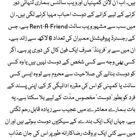
ہیں۔ اب آن لائن کمپنیاں اور ویب سائٹس ہماری تنہائی دور
کرنے کے لیے کرائے کے دوست احباب مہیا کرنے لگی ہیں۔ ان
میں سب سے مشہور ویب سائٹ Rent-A-Friend ہے، جس
کے رجسٹرڈ پروفیشنل ممبران کی تعداد 6 لاکھ سے زائد ہے۔
ان میں سے ہر ’فرینڈ‘ صرف ایک فون کال کی دوری پر ہے۔ اگر
کسی بھی وجہ سے کسی شخص کے دوست نہیں ہیں یا وہ کسی
کو دوست بنانے کی صلاحیت سے محروم ہے تو وہ ایسی کسی
سائٹ یا کمپنی کو اس کی مقررہ ادائیگی کر کے، اپنی پسند کے
فرد کو بطور ’دوست‘ مخصوس مدّت کے لیے بلا سکتا ہے۔ یہ
بات ہمارے معاشرے میں عجیب سے زیادہ قابل رحم لگتی
ہے، جہاں ایک ایک بندے کے سیکڑوں دوست ہوتے ہیں اور ان
میں سے کئی ایک ہر وقت رضاکارانہ طور پر اس کی جان عذاب