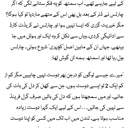
کے لیے جارہے تھے۔ اب سمتھ کو یہ فکر ستانے لگی کہ اگر
چارلس نے ڈنر کے بعد بل بھی اس کے متھے ماردیا تو کیا ہوگا؟
مگر خیریت گزری کہ ایسا نہیں ہوا اور چارلس نے کریڈٹ کارڈ
سے ادائیگی کردی۔ وہاں سے نکل کر وہ ایک اور ہوٹل میں جا
بیٹھے، جہاں ان کے مابین اصل’کچہری‘ شروع ہوئی۔ چارلس
بول رہا تھا اور اسمتھ ہمہ تن گوش تھا:
’میرے جیسے لوگوں کو درجن بھر دوست نہیں چاہییں مگر کم از
کم ایک 2 تو ایسے دوست ہوں، جن سے کھل کر دل کی بات کی
جائے۔ اور میں سمجھتا ہوں کہ دل کی باتیں صرف گرل فرینڈ
سے نہیں کی جاتیں…اس کے لیے ایک گہرا دوست زیادہ
مناسب ہوتا ہے۔ لندن میں اب تک میں کسی کو اپنا دوست