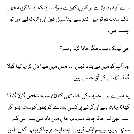
ارے آؤ نا، دروازے پر کیوں کھڑے ہو؟… بلکہ ایسا کرو، مجھے
ایک منٹ دو تو میں اندر سے اپنا سیل فون اور والیٹ لے آؤں تو
چلتے ہیں۔
جی ٹھیک ہے۔ مگر جانا کہاں ہے؟
اوہ، آپ کو میں نے بتایا نہیں…اصل میں میرا دل کر رہا تھا گولا
گنڈا کھانے کو، آؤ، چلتے ہیں۔
یہ میرے لیے حیرت کی بات تھی کہ 70 سالہ شخص گولا گنڈا
کھانا چاہتا ہے اور کرائے پر کسی بندے کو بطور ’دوست‘ بلوا کر
اسے بھی لے جانا چاہتا ہے۔ بہرحال میں باہر ہی سے اس کے
ساتھ ہولیا اور ہم ایک قریبی آؤٹ لیٹ پر جاکر بیٹھ گئے۔ اس