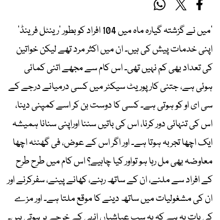
’میں نے گزشتہ گیارہ ماہ میں 104 افراد کو بطور ’رینٹل فرینڈ‘
اپنی خدمات پیش کی ہیں۔ ان میں اکثر مرد تھے لیکن خواتین
کی تعداد بھی کم نہیں تھی۔ اس کام سے مجھے اتنی کمائی
ہوئی ہے، جتنی کارپوریٹ سیکٹر میں کسی درمیانے درجے کے
سی ای او کو ہوتی ہے۔ کسی کا دوست بن کر اسے کمپنی دینا،
اس کی تنہائی دور کرنا، اس کی باتیں سننا اوراپنی سنانا ہمیشہ
ایک اچھا تجربہ ہوتا ہے۔ اور اگر اس کے عوض، فی گھنٹہ اچھا
معاوضہ بھی مل رہا ہو تواور کیا چاہیے؟ اس کام میں طرح طرح
کے افراد سے ملنے، ان کے ساتھ رہنے، کھانے پینے، سفرکرنے اور
ان کی مشغولیات میں ساتھ دینے کا موقع ملتا ہے۔ اور مزے
کی بات یہ ہے کہ یہ سب عیاشیاں انہی کے خرچے پر ہوتی ہیں۔