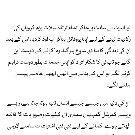
اور البرٹ نے سائٹ پر جاکر، تمام تر تفصیلات پڑھ کر وہاں کی
رکنیت لینے کے لیے اپنا پروفائل بناکر اپ لوڈ کردیا، اس کے بعد
ان کی زندگی کا نیا دور شروع ہوگیا۔ وہ ’کرائے کے دوست‘ بن
گئے جو تنہائی کا شکار افراد کو اپنی خدمات بطور دوست فراہم
کرنے لگے اور اس کے بدلے میں انھیں اچھے خاصے پیسے
ملنے لگے۔
آج کی دنیا میں جیسے جیسے انسان تنہا ہوتا جاتا ہے، ویسے
ویسے کمرشل کمپنیاں ہماری ان کیفیات وضروریات کا فائدہ
اٹھاتے ہوے، کمانے کے لیے نئی نئی اختراعات سامنے لارہی