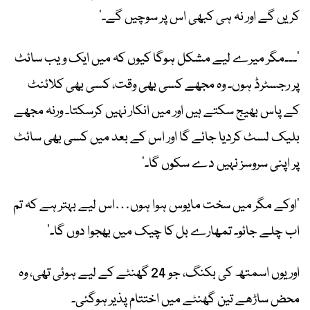
کریں گے اور نہ ہی کبھی اس پر سوچیں گے۔‘
’۔۔۔مگر میرے لیے مشکل ہوگا کیوں کہ میں ایک ویب سائٹ
پر رجسٹرڈ ہوں۔ وہ مجھے کسی بھی وقت، کسی بھی کلائنٹ
کے پاس بھیج سکتے ہیں اور میں انکار نہیں کرسکتا۔ ورنہ مجھے
بلیک لسٹ کردیا جائے گا اور اس کے بعد میں کسی بھی سائٹ
پر اپنی سروسز نہیں دے سکوں گا۔‘
’اوکے مگر میں سخت مایوس ہوا ہوں…اس لیے بہتر ہے کہ تم
اب چلے جائو۔ تمھارے بل کا چیک میں بھجوا دوں گا۔‘
اور یوں اسمتھ کی بکنگ، جو 24 گھنٹے کے لیے ہوئی تھی، وہ
محض ساڑھے تین گھنٹے میں اختتام پذیر ہوگئی۔