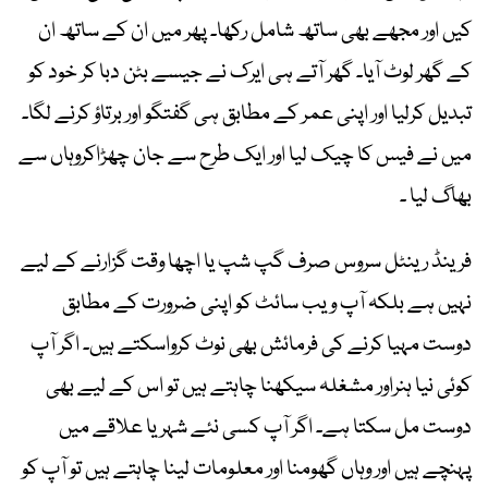
کیں اور مجھے بھی ساتھ شامل رکھا۔ پھر میں ان کے ساتھ ان
کے گھر لوٹ آیا۔ گھر آتے ہی ایرک نے جیسے بٹن دبا کر خود کو
تبدیل کرلیا اور اپنی عمر کے مطابق ہی گفتگو اور برتاؤ کرنے لگا۔
میں نے فیس کا چیک لیا اور ایک طرح سے جان چھڑاکروہاں سے
بھاگ لیا ۔
فرینڈ رینٹل سروس صرف گپ شپ یا اچھا وقت گزارنے کے لیے
نہیں ہے بلکہ آپ ویب سائٹ کو اپنی ضرورت کے مطابق
دوست مہیا کرنے کی فرمائش بھی نوٹ کرواسکتے ہیں۔ اگر آپ
کوئی نیا ہنراور مشغلہ سیکھنا چاہتے ہیں تو اس کے لیے بھی
دوست مل سکتا ہے۔ اگر آپ کسی نئے شہر یا علاقے میں
پہنچے ہیں اور وہاں گھومنا اور معلومات لینا چاہتے ہیں تو آپ کو