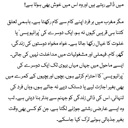
میں ڈالے رہتے ہیں اور وہ اس میں خوش بھی ہوتا ہے!
مگر مغرب میں ہر فرد اپنے کام سے کام رکھتا ہے۔ باہمی تعلق
کتنا ہی قریبی کیوں نہ ہو، ایک دوسرے کی ’پرائیویسی‘ یا
خلوت کا خیال رکھا جاتا ہے۔ خواہ مخواہ دوستوں کی زندگی،
گھر، کام، فیملی اور مشغولیات میں مداخلت نہیں کی جاتی۔
ایسے ماحول میں جہاں میاں بیوی تک ایک دوسرے کی
’پرائیویسی‘ کا احترام کرتے ہوں، بچوں اور بچیوں کے کمرے میں
بھی بغیر اجازت لیے یا دستک دیے نہ جاتے ہوں، وہاں فرد کی
تنہائی، اس کی ذاتی زندگی کو جہنم سے بدتر بنا دیتی ہے۔ تب
وہ ایسے عارضی رشتے جوڑنے لگتا ہے، جن کو کسی بھی وقت
بغیر جذباتی ہوئے ترک کیا جاسکے۔