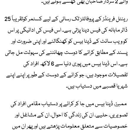
والے 2 سردار صاحبان بھی گھسے ہوئے ہیں۔
رینٹل فرینڈز کے پروفائلز تک رسائی کے لیے کسٹمر کوتقریباً 25
ڈالر ماہانہ کی فیس دینا پڑتی ہے۔ اس فیس کی ادائیگی پر اس
کو ویب سائٹ کے ڈیٹا بیس کو کھنگالنے اور اپنی ضرورت اور
پسند کے مطابق کرائے کا دوست چھانٹنے کی سہولت مل جاتی
ہے۔ اس ڈیٹا بیس میں پوری دنیا سے 6 لاکھ افراد کی
تفصیلات موجود ہیں، جو کرائے کے دوست کے طور پر اپنے اپنے
شہر یا قصبے میں دستیاب ہیں۔
ممبرز، ڈیٹا بیس میں جا کر کرائے پر دستیاب مقامی افراد کی
تصویریں، حلیے، ان کی زندگی کا احوال، ان کے مشاغل اور
خصوصیات سے متعلق معلومات پڑھتے ہیں اور پھر ان میں