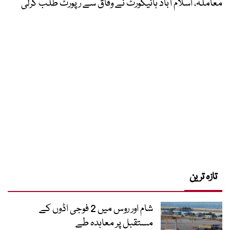
معاملہ، اسلام آباد ہائیکورٹ نے وفاق سے رپورٹ طلب کرلی
تازہ ترین
شام اور روس میں 2 فوجی اڈوں کے
مستقبل پر معاہدہ طے