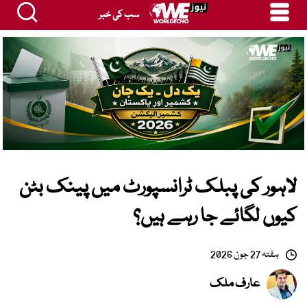
سب کی خبر
لاہور کی پبلک ٹرانسپورٹ میں پینک بٹن
کیوں لگائے جا رہے ہیں؟
ہفتہ 27 جون 2026
عارف ملک