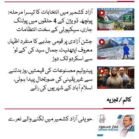
آزاد کشمیر میں انتخابات کا تیسرا مرحلہ:
پونچھ ڈویژن کے 4 حلقوں میں پولنگ
جاری، سیکیورٹی کے سخت انتظامات
جشن آزادی پر قومی جذبے کا منفرد اظہار،
معروف ایتھلیٹ جمال سید کی ’کے ٹو‘
سے اسکردو تک دوڑ
پیٹرولیم مصنوعات کی قیمتیں روز بدلنے
سے غیر یقینی کی صورتحال پیدا ہوئی،
اسلام آباد کے شہریوں کی رائے
کالم / تجزیہ
حویلی آزاد کشمیر میں لگنے والے نعرے