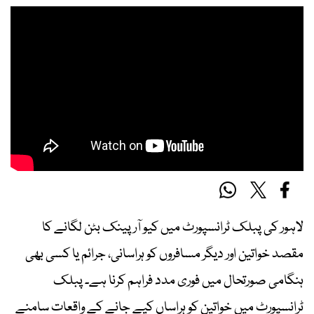
لاہور کی پبلک ٹرانسپورٹ میں کیو آر پینک بٹن لگانے کا
مقصد خواتین اور دیگر مسافروں کو ہراسانی، جرائم یا کسی بھی
ہنگامی صورتحال میں فوری مدد فراہم کرنا ہے۔ پبلک
ٹرانسپورٹ میں خواتین کو ہراساں کیے جانے کے واقعات سامنے