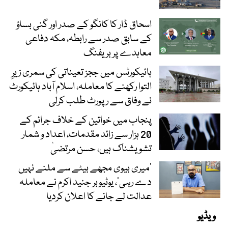
اسحاق ڈار کا کانگو کے صدر اور گنی بساؤ
کے سابق صدر سے رابطہ، مکہ دفاعی
معاہدے پر بریفنگ
ہائیکورٹس میں ججز تعیناتی کی سمری زیرِ
التوا رکھنے کا معاملہ، اسلام آباد ہائیکورٹ
نے وفاق سے رپورٹ طلب کرلی
پنجاب میں خواتین کے خلاف جرائم کے
20 ہزار سے زائد مقدمات، اعداد و شمار
تشویشناک ہیں، حسن مرتضیٰ
’میری بیوی مجھے بیٹے سے ملنے نہیں
دے رہی‘، یوٹیوبر جنید اکرم نے معاملہ
عدالت لے جانے کا اعلان کردیا
ویڈیو