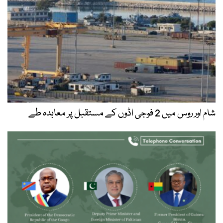
شام اور روس میں 2 فوجی اڈوں کے مستقبل پر معاہدہ طے