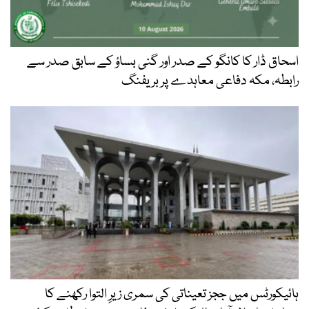
اسحاق ڈار کا کانگو کے صدر اور گنی بساؤ کے سابق صدر سے
رابطہ، مکہ دفاعی معاہدے پر بریفنگ
ہائیکورٹس میں ججز تعیناتی کی سمری زیرِ التوا رکھنے کا