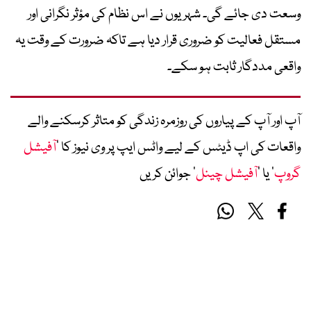
وسعت دی جائے گی۔ شہریوں نے اس نظام کی مؤثر نگرانی اور
مستقل فعالیت کو ضروری قرار دیا ہے تاکہ ضرورت کے وقت یہ
واقعی مددگار ثابت ہو سکے۔
آپ اور آپ کے پیاروں کی روزمرہ زندگی کو متاثر کرسکنے والے
واقعات کی اپ ڈیٹس کے لیے واٹس ایپ پر وی نیوز کا ’
آفیشل
گروپ
‘ یا ’
آفیشل چینل
‘ جوائن کریں