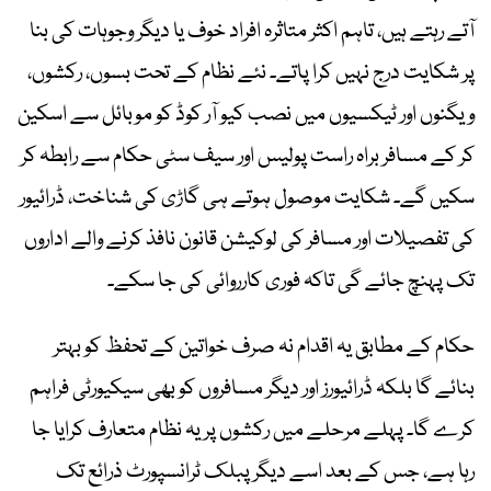
آتے رہتے ہیں، تاہم اکثر متاثرہ افراد خوف یا دیگر وجوہات کی بنا
پر شکایت درج نہیں کرا پاتے۔ نئے نظام کے تحت بسوں، رکشوں،
ویگنوں اور ٹیکسیوں میں نصب کیو آر کوڈ کو موبائل سے اسکین
کر کے مسافر براہ راست پولیس اور سیف سٹی حکام سے رابطہ کر
سکیں گے۔ شکایت موصول ہوتے ہی گاڑی کی شناخت، ڈرائیور
کی تفصیلات اور مسافر کی لوکیشن قانون نافذ کرنے والے اداروں
تک پہنچ جائے گی تاکہ فوری کارروائی کی جا سکے۔
حکام کے مطابق یہ اقدام نہ صرف خواتین کے تحفظ کو بہتر
بنائے گا بلکہ ڈرائیورز اور دیگر مسافروں کو بھی سیکیورٹی فراہم
کرے گا۔ پہلے مرحلے میں رکشوں پر یہ نظام متعارف کرایا جا
رہا ہے، جس کے بعد اسے دیگر پبلک ٹرانسپورٹ ذرائع تک