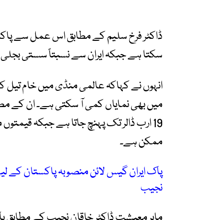
ڈاکٹر فرخ سلیم کے مطابق اس عمل سے پاکست
سکتا ہے جبکہ ایران سے نسبتاً سستی بجلی 
انہوں نے کہاکہ عالمی منڈی میں خام تیل 
میں بھی نمایاں کمی آ سکتی ہے۔ ان کے مطا
19 ارب ڈالر تک پہنچ جاتا ہے جبکہ قیمت
ممکن ہے۔
پاک ایران گیس لائن منصوبہ پاکستان کے لیے
نجیب
ماہر معیشت ڈاکٹر خاقان نجیب کے مطابق پا