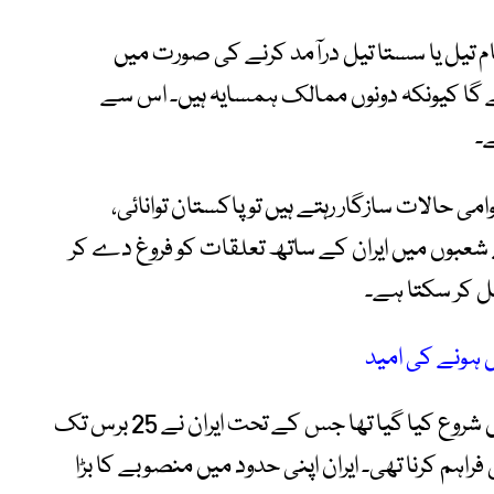
خام تیل یا سستا تیل درآمد کرنے کی صورت میں
لے گا کیونکہ دونوں ممالک ہمسایہ ہیں۔ اس سے
ے۔
وامی حالات سازگار رہتے ہیں تو پاکستان توانائی،
ے شعبوں میں ایران کے ساتھ تعلقات کو فروغ دے کر
ل کر سکتا ہے۔
ل ہونے کی امید
پاک ایران گیس پائپ لائن منصوبہ 2009 میں شروع کیا گیا تھا جس کے تحت ایران نے 25 برس تک
اہم کرنا تھی۔ ایران اپنی حدود میں منصوبے کا بڑا