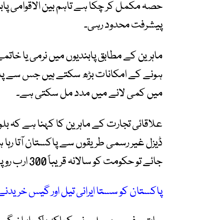
حصہ مکمل کر چکا ہے تاہم بین الاقوامی پا
پیشرفت محدود رہی۔
ماہرین کے مطابق پابندیوں میں نرمی یا خات
ہونے کے امکانات بڑھ سکتے ہیں جس سے پاک
میں کمی لانے میں مدد مل سکتی ہے۔
علاقائی تجارت کے ماہرین کا کہنا ہے کہ بلو
ڈیزل غیر رسمی طریقوں سے پاکستان آتا رہا 
جائے تو حکومت کو سالانہ قریباً 300 ارب روپے تک کا ریونیو حاصل ہو سکتا ہے۔
پاکستان کو سستا ایرانی تیل اور گیس خریدنے