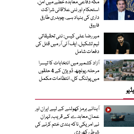
مکہ دفاعی معاہدہ خطے میں امن،
استحکام اور نئی علاقائی شراکت
داری کی بنیاد ہے، چوہدری طارق
فاروق
میر رضا علی کیس: نئی تحقیقاتی
ٹیم تشکیل، ایف آئی آر میں قتل کی
دفعات شامل
آزاد کشمیر میں انتخابات کا تیسرا
مرحلہ، پونچھ ڈویژن کے 4 حلقوں
میں پولنگ کل، انتظامات مکمل
ڈیو
آبنائے ہرمز کھولنے کے لیے ایران اور
عمان معاہدے کے قریب، تہران
نے امریکی ناکہ بندی ختم کرنے کی
شرط رکھ دی