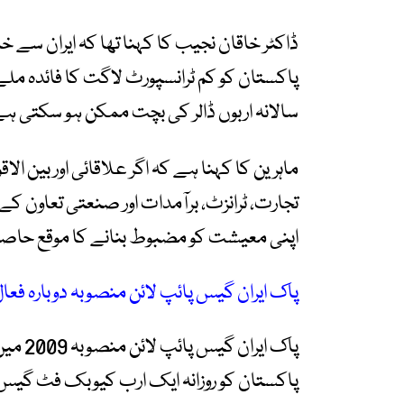
ڈاکٹر خاقان نجیب کا کہنا تھا کہ ایران سے 
پاکستان کو کم ٹرانسپورٹ لاگت کا فائدہ م
سالانہ اربوں ڈالر کی بچت ممکن ہو سکتی ہ
ماہرین کا کہنا ہے کہ اگر علاقائی اور بین الاق
تجارت، ٹرانزٹ، برآمدات اور صنعتی تعاون ک
اپنی معیشت کو مضبوط بنانے کا موقع حاص
پاک ایران گیس پائپ لائن منصوبہ دوبارہ فعا
پاکستان کو روزانہ ایک ارب کیوبک فٹ گیس فر