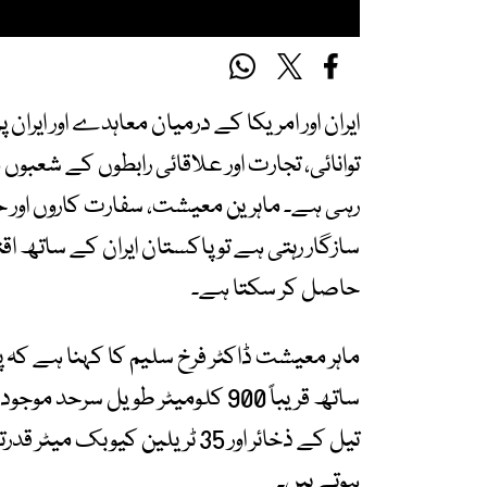
ایران اور امریکا کے درمیان معاہدے اور ایران
توانائی، تجارت اور علاقائی رابطوں کے شعبوں 
رہی ہے۔ ماہرین معیشت، سفارت کاروں اور 
سازگار رہتی ہے تو پاکستان ایران کے ساتھ اق
حاصل کر سکتا ہے۔
ماہر معیشت ڈاکٹر فرخ سلیم کا کہنا ہے کہ
تیل کے ذخائر اور 35 ٹریلین ک
ہوتے ہیں۔