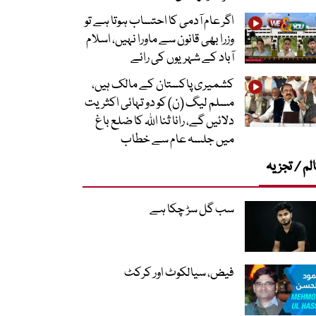
اگر عام آدمی کا احتساب ہوتا ہے تو
وزرا بھی قانون سے ماورا نہیں، اسلام
آباد کے شہریوں کی رائے
کشمیری پاکستان کے مالک ہیں،
مسلم لیگ (ن) کو دو تہائی اکثریت
دلائیں گے، رانا ثنا اللہ کا ضلع باغ
میں جلسہ عام سے خطاب
لم / تجزیہ
سب گل سڑ چکا ہے
فیض، سیالکوٹ اور کرکٹ