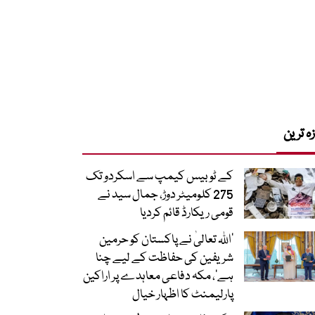
زہ ترین
کے ٹو بیس کیمپ سے اسکردو تک
275 کلومیٹر دوڑ، جمال سید نے
قومی ریکارڈ قائم کردیا
’اللہ تعالیٰ نے پاکستان کو حرمین
شریفین کی حفاظت کے لیے چنا
ہے‘، مکہ دفاعی معاہدے پر اراکین
پارلیمنٹ کا اظہار خیال