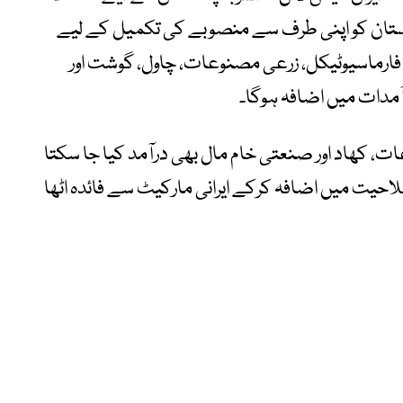
اکستان کو اپنی طرف سے منصوبے کی تکمیل کے لیے
 فارماسیوٹیکل، زرعی مصنوعات، چاول، گوشت اور
آمدات میں اضافہ ہوگا۔
ت، کھاد اور صنعتی خام مال بھی درآمد کیا جا سکتا
صلاحیت میں اضافہ کرکے ایرانی مارکیٹ سے فائدہ اٹھا