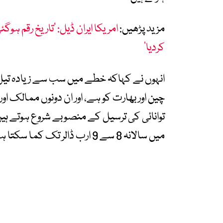
مزید پڑھیں:
امریکا ایران ڈیل: ’تاریخ رقم ہوگ
کردیا‘
انہوں نے کہاکہ خطے میں سب سے زیادہ تیل
چین اور بھارت کو ہے، اور ان دونوں ممالک او
توانائی کی ترسیل کے منصوبے شروع ہوتے ہیں
میں سالانہ 8 سے 9 ارب ڈالر تک کما سکتا ہے۔