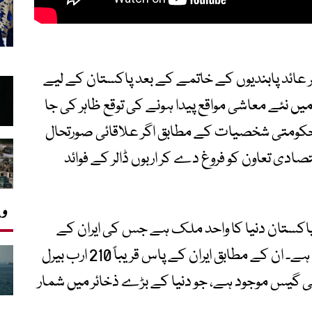
 پر عائد پابندیوں کے خاتمے کے بعد پاکستان کے لیے
میں نئے معاشی مواقع پیدا ہونے کی توقع ظاہر کی جا
حکومتی شخصیات کے مطابق اگر علاقائی صورتحال
تصادی تعاون کو فروغ دے کر اربوں ڈالر کے فوائد
وی
 پاکستان دنیا کا واحد ملک ہے جس کی ایران کے
ساتھ قریباً 900 کلومیٹر طویل سرحد موجود ہے۔ ان کے مطابق ایران کے پاس قریباً 210 ارب بیرل
یوبک میٹر قدرتی گیس موجود ہے، جو دنیا کے بڑے ذخائر میں شمار