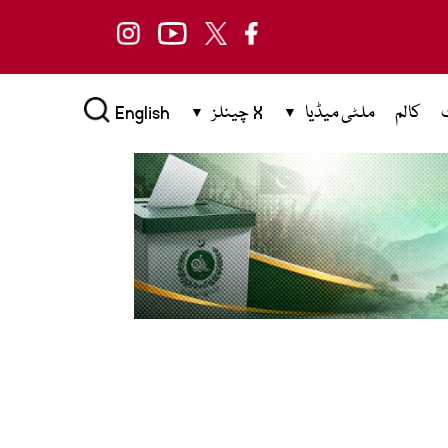
کالم
ملٹی میڈیا
X چینلز
English