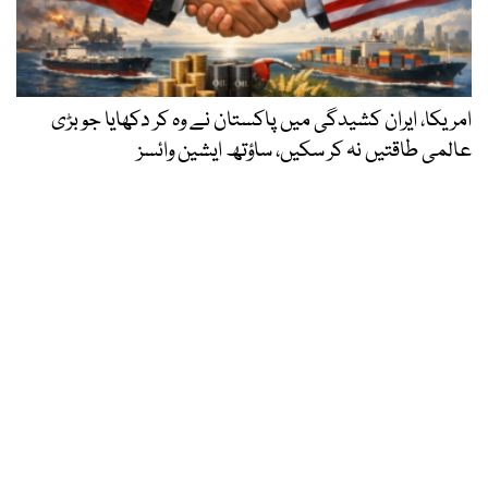
امریکا، ایران کشیدگی میں پاکستان نے وہ کر دکھایا جو بڑی
عالمی طاقتیں نہ کر سکیں، ساؤتھ ایشین وائسز