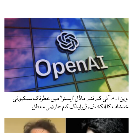
اوپن اے آئی کے نئے ماڈل ’ایسٹرا‘ میں خطرناک سیکیورٹی
خدشات کا انکشاف، ڈیولپنگ کام عارضی معطل