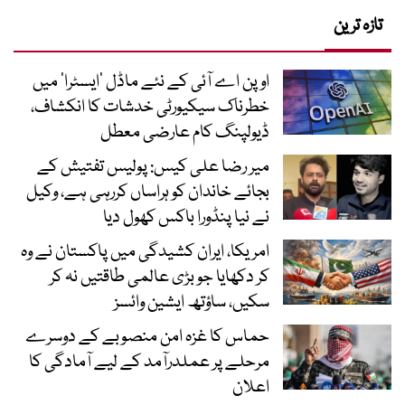
تازہ ترین
اوپن اے آئی کے نئے ماڈل ’ایسٹرا‘ میں
خطرناک سیکیورٹی خدشات کا انکشاف،
ڈیولپنگ کام عارضی معطل
میر رضا علی کیس: پولیس تفتیش کے
بجائے خاندان کو ہراساں کررہی ہے، وکیل
نے نیا پنڈورا باکس کھول دیا
امریکا، ایران کشیدگی میں پاکستان نے وہ
کر دکھایا جو بڑی عالمی طاقتیں نہ کر
سکیں، ساؤتھ ایشین وائسز
حماس کا غزہ امن منصوبے کے دوسرے
مرحلے پر عملدرآمد کے لیے آمادگی کا
اعلان