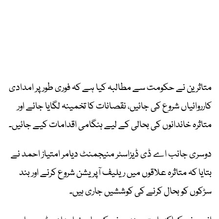
متاثرین نے حکومت سے مطالبہ کیا ہے کہ فوری طور پر امدادی
کارروائیاں شروع کی جائیں، نقصانات کا تخمینہ لگایا جائے اور
متاثرہ خاندانوں کی بحالی کے لیے ہنگامی اقدامات کیے جائیں۔
دوسری جانب اے ڈی ڈیزاسٹر منیجمنٹ دیامر امتیاز احمد نے
بتایا کہ متاثرہ علاقوں میں ریلیف آپریشن شروع کرنے اور بند
سڑکوں کو بحال کرنے کی کوششیں جاری ہیں۔