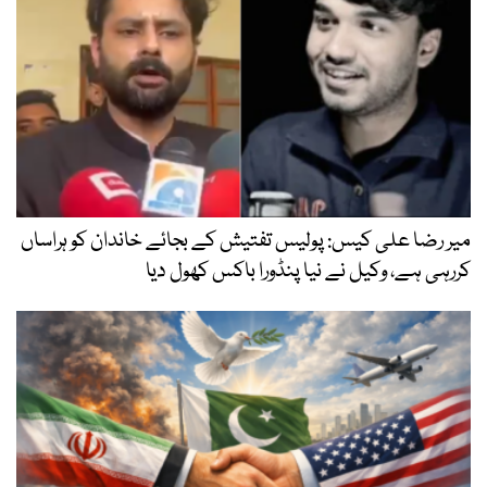
میر رضا علی کیس: پولیس تفتیش کے بجائے خاندان کو ہراساں
کررہی ہے، وکیل نے نیا پنڈورا باکس کھول دیا