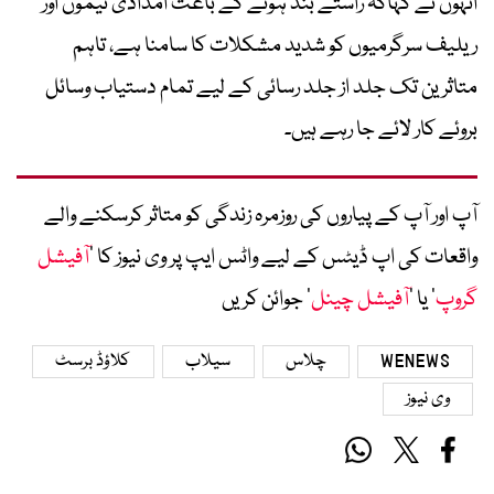
انہوں نے کہاکہ راستے بند ہونے کے باعث امدادی ٹیموں اور
ریلیف سرگرمیوں کو شدید مشکلات کا سامنا ہے، تاہم
متاثرین تک جلد از جلد رسائی کے لیے تمام دستیاب وسائل
بروئے کار لائے جا رہے ہیں۔
آپ اور آپ کے پیاروں کی روزمرہ زندگی کو متاثر کرسکنے والے
واقعات کی اپ ڈیٹس کے لیے واٹس ایپ پر وی نیوز کا ’
آفیشل
گروپ
‘ یا ’
آفیشل چینل
‘ جوائن کریں
WENEWS
چلاس
سیلاب
کلاؤڈ برسٹ
وی نیوز