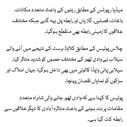
میڈیا رپورٹس کے مطابق ریلوں کے باعث متعدد مکانات،
باغات، فصلیں، گاڑیاں اور رابطہ پل بہہ گئے جبکہ مختلف
علاقوں کا زمینی رابطہ بھی منقطع ہوگیا۔
چلاس پولیس کے مطابق کلاؤڈ برسٹ کے نتیجے میں آنے والے
سیلاب نے وادی تھور کے مختلف حصوں کو شدید متاثر کیا۔
سیلابی پانی واپڈا کالونی میں بھی داخل ہوگیا، جہاں املاک اور
سڑکوں کو نمایاں نقصان پہنچا۔
پولیس کا کہنا ہے کہ وادی تھور جانے والی شاہراہ متعدد
مقامات پر بند ہونے کے باعث متاثرہ آبادی کا دیگر علاقوں سے
رابطہ کٹ گیا ہے۔