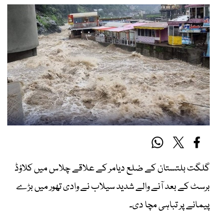
گلگت بلتستان کے ضلع دیامر کے علاقے چلاس میں کلاؤڈ
برسٹ کے بعد آنے والے شدید سیلاب نے وادی تھور میں بڑے
پیمانے پر تباہی مچا دی۔