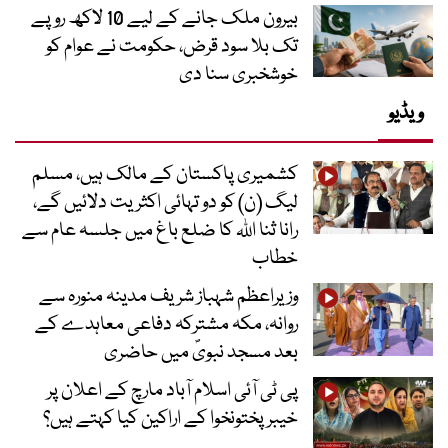
بیرون ملک جانے کے لیے 10 لاکھ روپے
تک بلا سود قرض، حکومت نے عوام کو
خوشخبری سنا دی
ویڈیو
کشمیری پاکستان کے مالک ہیں، مسلم
لیگ (ن) کو دو تہائی اکثریت دلائیں گے،
رانا ثنا اللہ کا ضلع باغ میں جلسہ عام سے
خطاب
وزیراعظم شہباز شریف مدینہ منورہ سے
روانہ، مکہ مشترکہ دفاعی معاہدے کے
بعد مسجد نبویؐ میں حاضری
پی ٹی آئی اسلام آباد مارچ کے اعلان پر
خیبر پختونخوا کے اراکین کیا کہتے ہیں؟