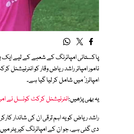
پاکستانی امپائرنگ کے شعبے کے لیے ایک بڑ
نامور امپائر راشد ریاض وقار کو انٹرنیشنل
امپائرز‘ میں شامل کر لیا گیا ہے۔
یہ بھی پڑھیں:
انٹرنیشنل کرکٹ کونسل نے ام
راشد ریاض کو یہ اہم ترقی ان کی شاندار کار
دی گئی ہے، جو ان کے امپائرنگ کیریئر میں 