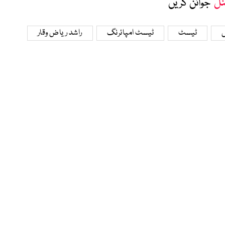
نل
‘ جوائن کریں
ش
ٹیسٹ
ٹیسٹ امپائرنگ
راشد ریاض وقار