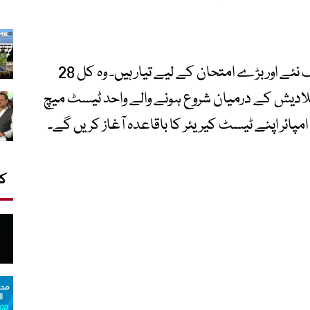
راشد ریاض وقار اپنے امپائرنگ کیریئر کے ایک نئے اور بڑے امتحان کے لیے تیار ہیں۔ وہ کل 28
لادیش کے درمیان شروع ہونے والے واحد ٹیسٹ میچ
امپائر اپنے ٹیسٹ کیریئر کا باقاعدہ آغاز کریں گے۔
کا