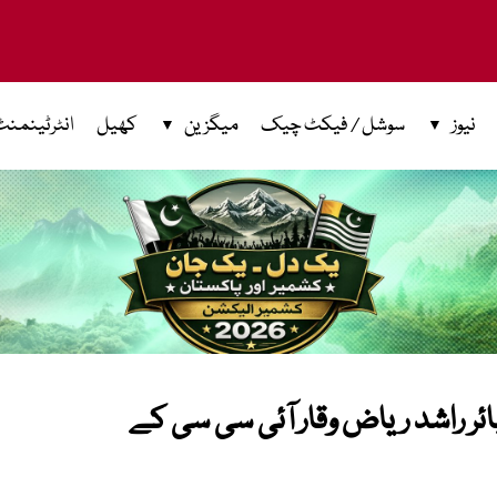
نیوز
سوشل / فیکٹ چیک
میگزین
کھیل
انٹرٹینمنٹ
مپائر راشد ریاض وقار آئی سی سی کے