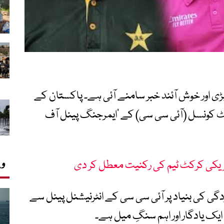
ی اور خوش آئند خبر سامنے آئی ہے۔ پاکستان کے
 کرکٹ کونسل (آئی سی سی) کے ’ایمرجنگ پینل آف
وی
ریکی کرکٹ ٹیم کی رکنیت معطل کر دی
کردگی کی بنیاد پر آئی سی سی کے انٹرنیشنل پینل سے
ایک یادگار اور اہم سنگِ میل ہے۔