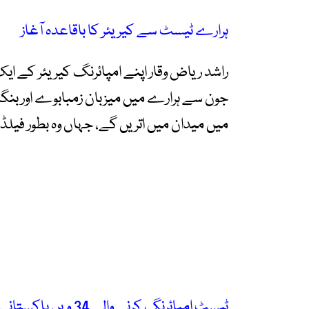
ہرارے ٹیسٹ سے کیریئر کا باقاعدہ آغاز
جون سے ہرارے میں میزبان زمبابوے اور بنگ
میں میدان میں اتریں گے، جہاں وہ بطور فیلڈ 
ٹیسٹ امپائرنگ کرنے والے 34 ویں پاکستانی