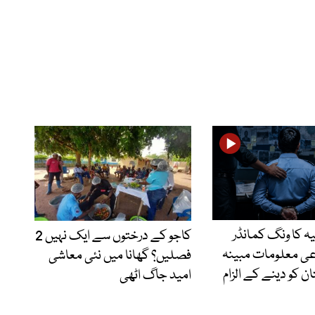
یہ کا ونگ کمانڈر
کاجو کے درختوں سے ایک نہیں 2
ی معلومات مبینہ
فصلیں؟ گھانا میں نئی معاشی
ان کو دینے کے الزام
امید جاگ اٹھی