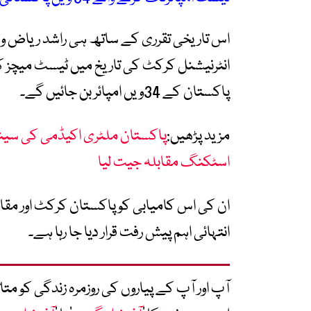
اس تاریخی تقرری کے ساتھ ہی راشد ریاض وقار
انٹرنیشنل کرکٹ کی تاریخ میں ٹیسٹ میچز کے
پاکستان کے 34ویں امپائر بن جائیں گے۔
مزید پڑھیں:
پاکستان ملٹری اکیڈمی کی سینڈ
اسٹکنگ مقابلہ جیت لیا
ان کی اس کامیابی کو پاکستان کرکٹ اور مقام
انتہائی اہم پیش رفت قرار دیا جا رہا ہے۔
آپ اور آپ کے پیاروں کی روزمرہ زندگی کو 