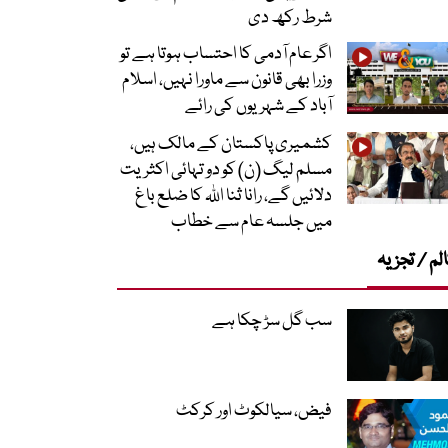
شرط رکھ دی
اگر عام آدمی کا احتساب ہوتا ہے تو
وزرا بھی قانون سے ماورا نہیں، اسلام
آباد کے شہریوں کی رائے
کشمیری پاکستان کے مالک ہیں،
مسلم لیگ (ن) کو دو تہائی اکثریت
دلائیں گے، رانا ثنا اللہ کا ضلع باغ
میں جلسہ عام سے خطاب
لم / تجزیہ
سب گل سڑ چکا ہے
فیض، سیالکوٹ اور کرکٹ