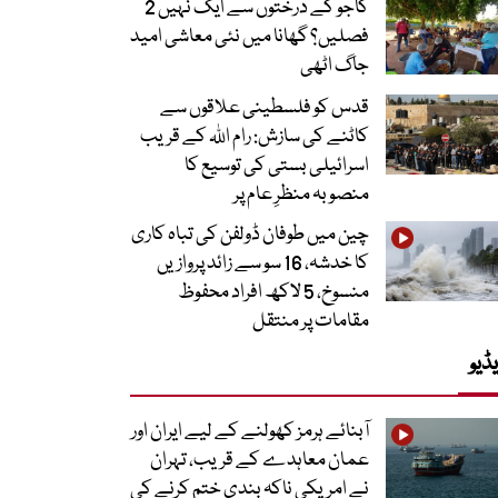
کاجو کے درختوں سے ایک نہیں 2
فصلیں؟ گھانا میں نئی معاشی امید
جاگ اٹھی
قدس کو فلسطینی علاقوں سے
کاٹنے کی سازش: رام اللہ کے قریب
اسرائیلی بستی کی توسیع کا
منصوبہ منظرِ عام پر
چین میں طوفان ڈولفن کی تباہ کاری
کا خدشہ، 16 سو سے زائد پروازیں
منسوخ، 5 لاکھ افراد محفوظ
مقامات پر منتقل
ڈیو
آبنائے ہرمز کھولنے کے لیے ایران اور
عمان معاہدے کے قریب، تہران
نے امریکی ناکہ بندی ختم کرنے کی