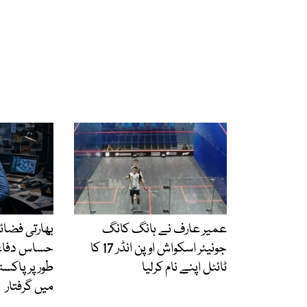
عمیر عارف نے ہانگ کانگ
بھارتی فضائ
جونیئر اسکواش اوپن انڈر 17 کا
حساس دفاع
ٹائٹل اپنے نام کرلیا
طور پر پاکست
میں گرفتار