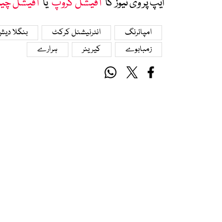
ایپ پر وی نیوز کا ’
آفیشل گروپ
‘ یا ’
آفیشل چی
امپائرنگ
انٹرنیشنل کرکٹ
بنگلا دی
زمبابوے
کیرینر
ہرارے