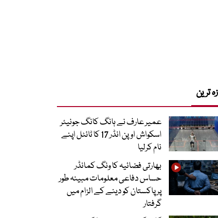
زہ ترین
عمیر عارف نے ہانگ کانگ جونیئر
اسکواش اوپن انڈر 17 کا ٹائٹل اپنے
نام کرلیا
بھارتی فضائیہ کا ونگ کمانڈر
حساس دفاعی معلومات مبینہ طور
پر پاکستان کو دینے کے الزام میں
گرفتار