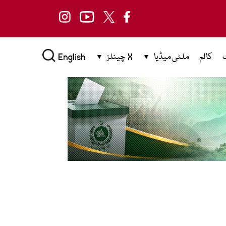
کالم
ملٹی میڈیا
X چینلز
English