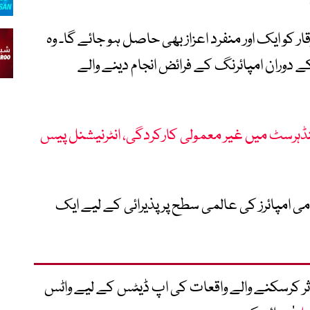
 کو ایک اور منفرد اعزاز بھی حاصل ہو جائے گا۔ وہ
 دوران امپائرنگ کے فرائض انجام دینے والے
ہرسٹ میں غیر معمولی کارکردگی، انٹرنیشنل پیس
ی امپائرز کی عالمی سطح پر پذیرائی کے لیے ایک
متاثر کرسکنے والے واقعات کی اپ ڈیٹس کے لیے واٹس