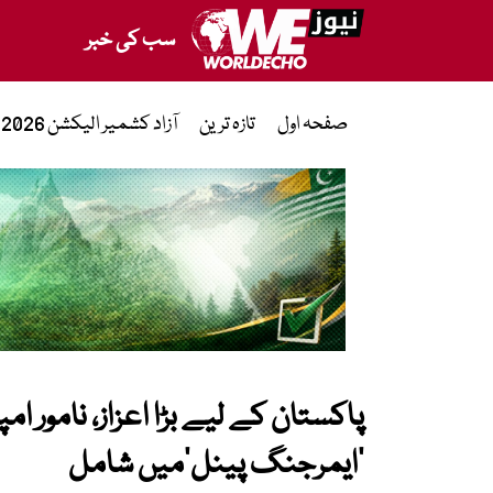
سب کی خبر
صفحہ اول
تازہ ترین
آزاد کشمیر الیکشن 2026
پاکستان کے لیے بڑا اعزاز، نامور ا
’ایمرجنگ پینل‘میں شامل