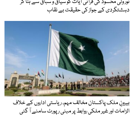
نور ولی محسود کی قرآنی آیات کو سیاق و سباق سے ہٹا کر
دہشتگردی کے جواز کی حقیقت بے نقاب
بیرونِ ملک پاکستان مخالف مہم، ریاستی اداروں کے خلاف
الزامات اور غیر ملکی روابط پر مبنی رپورٹ سامنے آ گئی