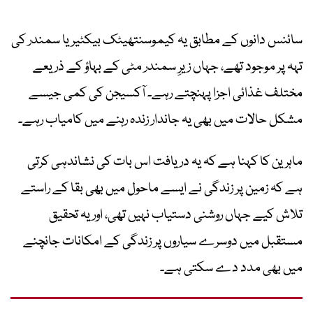
سائنس دانوں کے مطابق یہ کیموسنتھیٹک بیکٹیریا سمندر کی
تہہ پر موجود تھے، جہاں زیرِ سمندر مٹی کے بہاؤ کے ذریعے
مختلف غذائی اجزا پہنچتے رہے۔ آکسیجن کی کمی جیسے
مشکل حالات میں بھی یہ جاندار زندہ رہنے میں کامیاب رہے۔
ماہرین کا کہنا ہے کہ یہ دریافت اس بات کی نشاندہی کرتی
ہے کہ زمین پر زندگی نے ایسے ماحول میں بھی بقا کے راستے
تلاش کیے جہاں روشنی دستیاب نہیں تھی، اور یہ تحقیق
مستقبل میں دوسرے سیاروں پر زندگی کے امکانات جانچنے
میں بھی مدد دے سکتی ہے۔