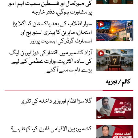
کی صورتحال اور فلسطین سمیت اہم امور
پر مشاورت ہوگی، دفتر خارجہ
سولر انقلاب کے بعد پاکستان کا اگلا بڑا
امتحان، ماہرین کا بیٹری اسٹوریج اور
اسمارٹ گرڈز کی اہمیت پر زور
آزاد کشمیر میں اقتدار کی دوڑ تیز، ن لیگ
کی سادہ اکثریت، وزارت عظمیٰ کے لیے
بڑے نام سامنے آگئے
کالم / تجزیہ
گلا سڑا نظام اور وزیر داخلہ کی تقریر
کشمیر: بین الاقوامی قانون کیا کہتا ہے؟