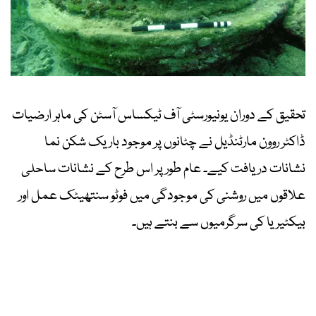
تحقیق کے دوران یونیورسٹی آف ٹیکساس آسٹن کی ماہر ارضیات
ڈاکٹر روون مارٹنڈیل نے چٹانوں پر موجود باریک شکن نما
نشانات دریافت کیے۔ عام طور پر اس طرح کے نشانات ساحلی
علاقوں میں روشنی کی موجودگی میں فوٹو سنتھیٹک عمل اور
بیکٹیریا کی سرگرمیوں سے بنتے ہیں۔