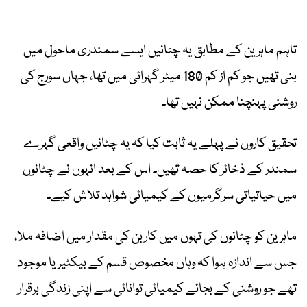
تاہم ماہرین کے مطابق یہ چٹانیں ایسے سمندری ماحول میں
بنی تھیں جو کم از کم 180 میٹر گہرائی میں تھا، جہاں سورج کی
روشنی پہنچنا ممکن نہیں تھا۔
تحقیق کاروں نے پہلے یہ ثابت کیا کہ یہ چٹانیں واقعی گہرے
سمندر کے ذخائر کا حصہ تھیں۔ اس کے بعد انہوں نے چٹانوں
میں حیاتیاتی سرگرمیوں کے کیمیائی شواہد تلاش کیے۔
ماہرین کو چٹانوں کی تہوں میں کاربن کی مقدار میں اضافہ ملا،
جس سے اندازہ ہوا کہ وہاں مخصوص قسم کے بیکٹیریا موجود
تھے جو روشنی کے بجائے کیمیائی توانائی سے اپنی زندگی برقرار