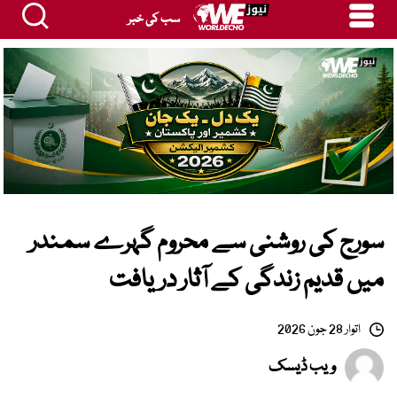
سب کی خبر
سورج کی روشنی سے محروم گہرے سمندر
میں قدیم زندگی کے آثار دریافت
اتوار 28 جون 2026
ویب ڈیسک