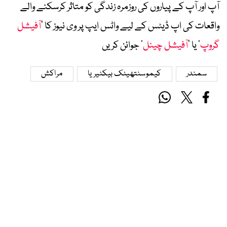
آپ اور آپ کے پیاروں کی روزمرہ زندگی کو متاثر کرسکنے والے
واقعات کی اپ ڈیٹس کے لیے واٹس ایپ پر وی نیوز کا ’
آفیشل
گروپ
‘ یا ’
آفیشل چینل
‘ جوائن کریں
سمندر
کیموسنتھیٹک بیکٹیریا
مراکش