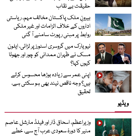
حقیقت بے نقاب
بیرونِ ملک پاکستان مخالف مہم، ریاستی
اداروں کے خلاف الزامات اور غیر ملکی
روابط پر مبنی رپورٹ سامنے آ گئی
نیویارک میں گروسری اسٹورز پر لڑائی، ایلون
مسک نے ظہران ممدانی کو چور اور جھوٹا
کیوں کہا؟
اپنی عمر سے زیادہ بوڑھا محسوس کرتے
ہیں؟ وجہ ناقص نیند بھی ہو سکتی ہے،
تحقیق
ویڈیو
وزیراعظم، اسحاق ڈار اور فیلڈ مارشل عاصم
منیر کا دورۂ سعودی عرب آج سے، خطے