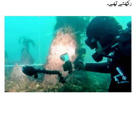
رکھتے تھے۔