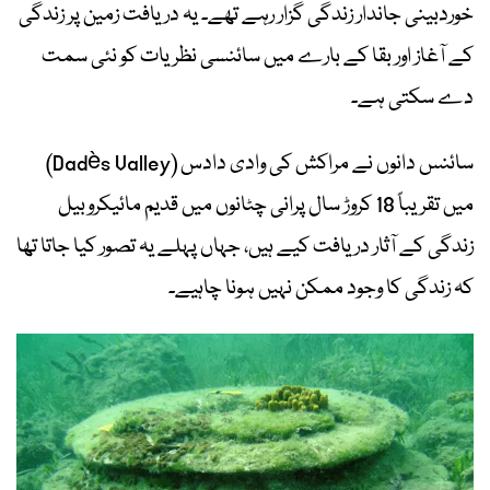
خوردبینی جاندار زندگی گزار رہے تھے۔ یہ دریافت زمین پر زندگی
کے آغاز اور بقا کے بارے میں سائنسی نظریات کو نئی سمت
دے سکتی ہے۔
سائنس دانوں نے مراکش کی وادی دادس (Dadès Valley)
میں تقریباً 18 کروڑ سال پرانی چٹانوں میں قدیم مائیکروبیل
زندگی کے آثار دریافت کیے ہیں، جہاں پہلے یہ تصور کیا جاتا تھا
کہ زندگی کا وجود ممکن نہیں ہونا چاہیے۔