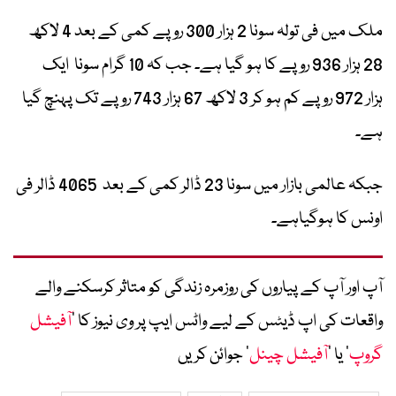
ملک میں فی تولہ سونا 2 ہزار 300 روپے کمی کے بعد 4 لاکھ
28 ہزار 936 روپے کا ہو گیا ہے۔ جب کہ 10 گرام سونا ایک
ہزار 972 روپے کم ہو کر 3 لاکھ 67 ہزار 743 روپے تک پہنچ گیا
ہے۔
جبکہ عالمی بازار میں سونا 23 ڈالر کمی کے بعد 4065 ڈالر فی
اونس کا ہوگیاہے۔
آپ اور آپ کے پیاروں کی روزمرہ زندگی کو متاثر کرسکنے والے
واقعات کی اپ ڈیٹس کے لیے واٹس ایپ پر وی نیوز کا ’
آفیشل
گروپ
‘ یا ’
آفیشل چینل
‘ جوائن کریں