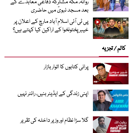
روانہ، مکہ مشترکہ دفاعی معاہدے کے
بعد مسجد نبویؐ میں حاضری
پی ٹی آئی اسلام آباد مارچ کے اعلان پر
خیبر پختونخوا کے اراکین کیا کہتے ہیں؟
کالم / تجزیہ
پرانی کتابوں کا اتوار بازار
اپنی زندگی کے ایڈیٹر بنیں، رائٹر نہیں
گلا سڑا نظام اور وزیر داخلہ کی تقریر