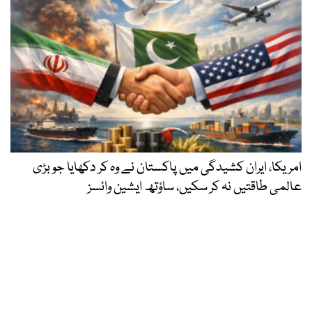
امریکا، ایران کشیدگی میں پاکستان نے وہ کر دکھایا جو بڑی
عالمی طاقتیں نہ کر سکیں، ساؤتھ ایشین وائسز