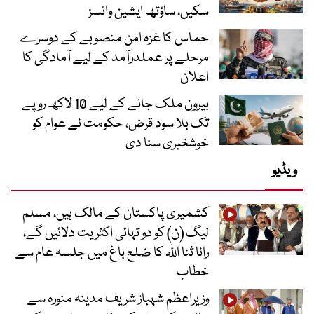
سکیں، ساؤتھ ایشین وائسز
حماس کا غزہ امن منصوبے کے دوسرے
مرحلے پر عملدرآمد کے لیے آمادگی کا
اعلان
بیرون ملک جانے کے لیے 10 لاکھ روپے
تک بلا سود قرض، حکومت نے عوام کو
خوشخبری سنا دی
ویڈیو
کشمیری پاکستان کے مالک ہیں، مسلم
لیگ (ن) کو دو تہائی اکثریت دلائیں گے،
رانا ثنا اللہ کا ضلع باغ میں جلسہ عام سے
خطاب
وزیراعظم شہباز شریف مدینہ منورہ سے