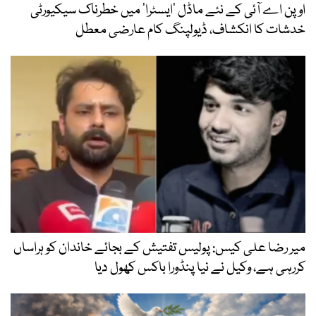
اوپن اے آئی کے نئے ماڈل ’ایسٹرا‘ میں خطرناک سیکیورٹی
خدشات کا انکشاف، ڈیولپنگ کام عارضی معطل
میر رضا علی کیس: پولیس تفتیش کے بجائے خاندان کو ہراساں
کررہی ہے، وکیل نے نیا پنڈورا باکس کھول دیا