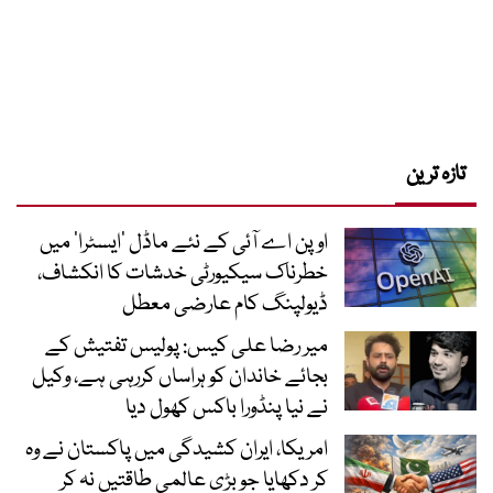
تازہ ترین
اوپن اے آئی کے نئے ماڈل ’ایسٹرا‘ میں
خطرناک سیکیورٹی خدشات کا انکشاف،
ڈیولپنگ کام عارضی معطل
میر رضا علی کیس: پولیس تفتیش کے
بجائے خاندان کو ہراساں کررہی ہے، وکیل
نے نیا پنڈورا باکس کھول دیا
امریکا، ایران کشیدگی میں پاکستان نے وہ
کر دکھایا جو بڑی عالمی طاقتیں نہ کر