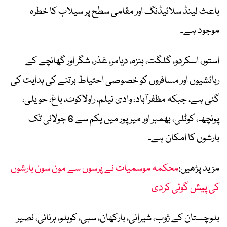
باعث لینڈ سلائیڈنگ اور مقامی سطح پر سیلاب کا خطرہ
موجود ہے۔
استور، اسکردو، گلگت، ہنزہ، دیامر، غذر، شگر اور گھانچے کے
رہائشیوں اور مسافروں کو خصوصی احتیاط برتنے کی ہدایت کی
گئی ہے، جبکہ مظفرآباد، وادی نیلم، راولاکوٹ، باغ، حویلی،
پونچھ، کوٹلی، بھمبر اور میرپور میں یکم سے 6 جولائی تک
بارشوں کا امکان ہے۔
مزید پڑھیں:
محکمہ موسمیات نے پرسوں سے مون سون بارشوں
کی پیش گوئی کردی
بلوچستان کے ژوب، شیرانی، بارکھان، سبی، کوہلو، ہرنائی، نصیر