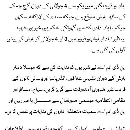
آباد اور ڈیرہ بگٹی میں یکم سے 4 جولائی کے دوران گرج چمک
کے ساتھ بارش متوقع ہے، جبکہ سندھ کے لاڑکانہ، سکھر،
جیکب آباد، دادو، کشمور، گھوٹکی، شکارپور، خیرپور، شہید
بینظیر آباد اور نوشہرو فیروز میں 3 اور 4 جولائی کو بارش کی پیش
گوئی کی گئی ہے۔
این ڈی ایم اے نے شہریوں کو ہدایت کی ہے کہ موسلا دھار
بارش کے دوران نشیبی علاقوں، انڈر پاسز اور برساتی نالوں کے
قریب غیر ضروری آمدورفت سے گریز کریں۔ سیاح، مسافر اور
مقامی انتظامیہ موسمی صورتحال سے مسلسل باخبر رہیں اور
این ڈی ایم اے سمیت متعلقہ اداروں کی ہدایات پر عمل کریں۔
اتھارٹی نے عوام سے اپیل کی ہے کہ وہ بروقت موسمی اطلاعات