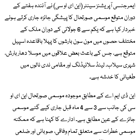
ایمرجنسی آپریشنز سینٹر (این ای او سی) نے آئندہ ہفتے کے
دوران متوقع موسمی صورتحال کا پیشگی جائزہ جاری کرتے ہوئے
خبردار کیا ہے کہ یکم سے 6 جولائی کے دوران ملک کے
مختلف حصوں میں مون سون بارشوں کا پہلا باقاعدہ اسپیل
متوقع ہے، جس کے باعث بعض علاقوں میں موسلا دھار بارش،
شہری سیلاب، لینڈ سلائیڈنگ اور مقامی ندی نالوں میں
طغیانی کا خدشہ ہے۔
این ڈی ایم اے کے مطابق موجودہ موسمی صورتحال این ای او
سی کی جانب سے 3 سے 4 ماہ قبل جاری کیے گئے موسمی
جائزے کے عین مطابق ہے۔ ادارے کا کہنا ہے کہ ممکنہ
موسمی خطرات سے متعلق تمام وفاقی، صوبائی اور ضلعی