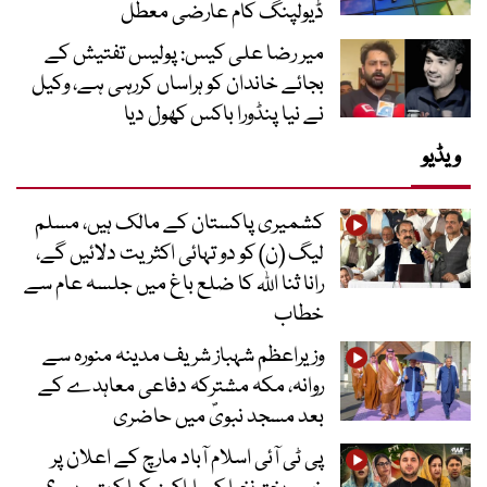
ڈیولپنگ کام عارضی معطل
میر رضا علی کیس: پولیس تفتیش کے
بجائے خاندان کو ہراساں کررہی ہے، وکیل
نے نیا پنڈورا باکس کھول دیا
ویڈیو
کشمیری پاکستان کے مالک ہیں، مسلم
لیگ (ن) کو دو تہائی اکثریت دلائیں گے،
رانا ثنا اللہ کا ضلع باغ میں جلسہ عام سے
خطاب
وزیراعظم شہباز شریف مدینہ منورہ سے
روانہ، مکہ مشترکہ دفاعی معاہدے کے
بعد مسجد نبویؐ میں حاضری
پی ٹی آئی اسلام آباد مارچ کے اعلان پر