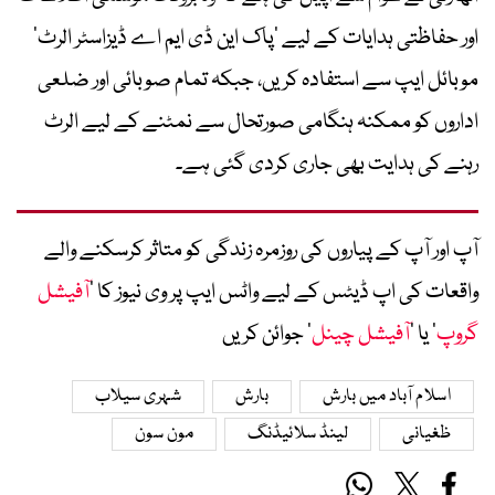
اور حفاظتی ہدایات کے لیے ’پاک این ڈی ایم اے ڈیزاسٹر الرٹ‘
موبائل ایپ سے استفادہ کریں، جبکہ تمام صوبائی اور ضلعی
اداروں کو ممکنہ ہنگامی صورتحال سے نمٹنے کے لیے الرٹ
رہنے کی ہدایت بھی جاری کردی گئی ہے۔
آپ اور آپ کے پیاروں کی روزمرہ زندگی کو متاثر کرسکنے والے
واقعات کی اپ ڈیٹس کے لیے واٹس ایپ پر وی نیوز کا ’
آفیشل
گروپ
‘ یا ’
آفیشل چینل
‘ جوائن کریں
اسلام آباد میں بارش
بارش
شہری سیلاب
ظغیانی
لینڈ سلائیڈنگ
مون سون