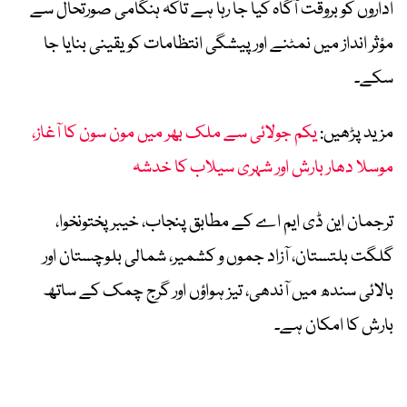
اداروں کو بروقت آگاہ کیا جا رہا ہے تاکہ ہنگامی صورتحال سے
مؤثر انداز میں نمٹنے اور پیشگی انتظامات کو یقینی بنایا جا
سکے۔
مزید پڑھیں:
یکم جولائی سے ملک بھر میں مون سون کا آغاز،
موسلا دھار بارش اور شہری سیلاب کا خدشہ
ترجمان این ڈی ایم اے کے مطابق پنجاب، خیبرپختونخوا،
گلگت بلتستان، آزاد جموں و کشمیر، شمالی بلوچستان اور
بالائی سندھ میں آندھی، تیز ہواؤں اور گرج چمک کے ساتھ
بارش کا امکان ہے۔