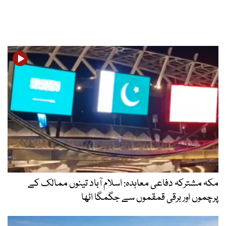
مکہ مشترکہ دفاعی معاہدہ: اسلام آباد تینوں ممالک کے
پرچموں اور برقی قمقموں سے جگمگا اٹھا