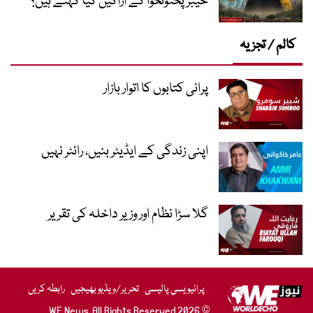
خیبر پختونخوا کے اراکین کیا کہتے ہیں؟
کالم / تجزیہ
پرانی کتابوں کا اتوار بازار
اپنی زندگی کے ایڈیٹر بنیں، رائٹر نہیں
گلا سڑا نظام اور وزیر داخلہ کی تقریر
پرائیویسی پالیسی
تحریر/ویڈیو بھیجیں
رابطہ کریں
© 2026 WE News. All Rights Reserved