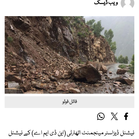
ویب ڈیسک
فائل فوٹو
نیشنل ڈیزاسٹر مینجمنٹ اتھارٹی (این ڈی ایم اے) کے نیشنل