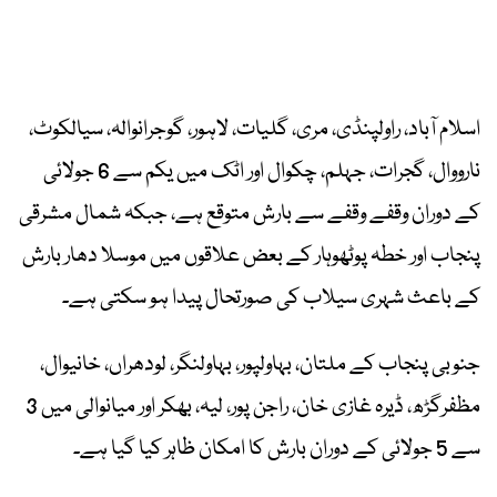
اسلام آباد، راولپنڈی، مری، گلیات، لاہور، گوجرانوالہ، سیالکوٹ،
نارووال، گجرات، جہلم، چکوال اور اٹک میں یکم سے 6 جولائی
کے دوران وقفے وقفے سے بارش متوقع ہے، جبکہ شمال مشرقی
پنجاب اور خطہ پوٹھوہار کے بعض علاقوں میں موسلا دھار بارش
کے باعث شہری سیلاب کی صورتحال پیدا ہو سکتی ہے۔
جنوبی پنجاب کے ملتان، بہاولپور، بہاولنگر، لودھراں، خانیوال،
مظفرگڑھ، ڈیرہ غازی خان، راجن پور، لیہ، بھکر اور میانوالی میں 3
سے 5 جولائی کے دوران بارش کا امکان ظاہر کیا گیا ہے۔