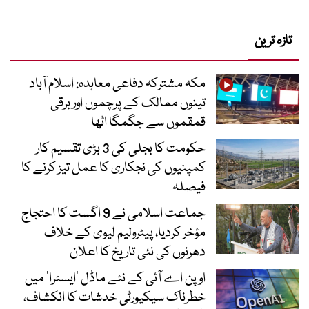
تازہ ترین
مکہ مشترکہ دفاعی معاہدہ: اسلام آباد
تینوں ممالک کے پرچموں اور برقی
قمقموں سے جگمگا اٹھا
حکومت کا بجلی کی 3 بڑی تقسیم کار
کمپنیوں کی نجکاری کا عمل تیز کرنے کا
فیصلہ
جماعت اسلامی نے 9 اگست کا احتجاج
مؤخر کردیا، پیٹرولیم لیوی کے خلاف
دھرنوں کی نئی تاریخ کا اعلان
اوپن اے آئی کے نئے ماڈل ’ایسٹرا‘ میں
خطرناک سیکیورٹی خدشات کا انکشاف،