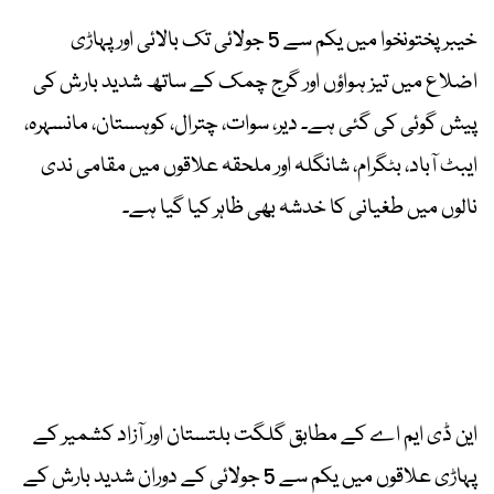
خیبرپختونخوا میں یکم سے 5 جولائی تک بالائی اور پہاڑی
اضلاع میں تیز ہواؤں اور گرج چمک کے ساتھ شدید بارش کی
پیش گوئی کی گئی ہے۔ دیر، سوات، چترال، کوہستان، مانسہرہ،
ایبٹ آباد، بٹگرام، شانگلہ اور ملحقہ علاقوں میں مقامی ندی
نالوں میں طغیانی کا خدشہ بھی ظاہر کیا گیا ہے۔
این ڈی ایم اے کے مطابق گلگت بلتستان اور آزاد کشمیر کے
پہاڑی علاقوں میں یکم سے 5 جولائی کے دوران شدید بارش کے