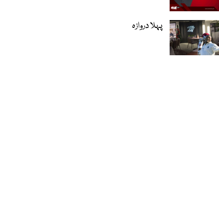
پہلا دروازہ