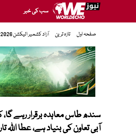
سب کی خبر
صفحہ اول
تازہ ترین
آزاد کشمیر الیکشن 2026
سندھ طاس معاہدہ برقرار رہے گا، ک
آبی تعاون کی بنیاد ہے، عطا اللہ تار