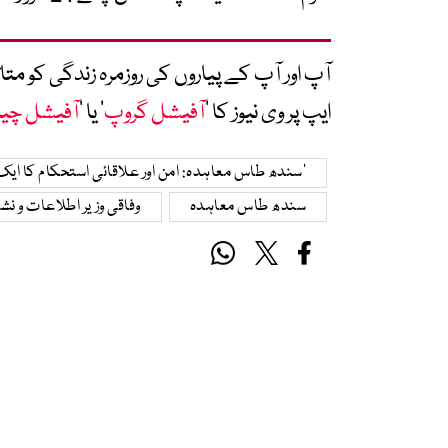
آپ اور آپ کے پیاروں کی روزمرہ زندگی کو 
ایپ پر وی نیوز کا ’
آفیشل گروپ
‘ یا ’
آفیشل چی
’سندھ طاس معاہدہ: امن اور علاقائی استحکام کا ایک 
سندھ طاس معاہدہ
وفاقی وزیر اطلاعات و نشر