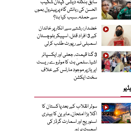
سابق بنگلہ دیشی کپتان شکیب
الحسن کی رہائش گاہ پر پیٹرول بموں
سے حملہ، سبب کیا بنا؟
خضدار: رشتے سے انکار پر خاندان
کے 3 افراد قتل، اسپیکر بلوچستان
اسمبلی نے رپورٹ طلب کرلی
3 گنا قیمت، جعلی اور ایکسپائر
اشیا، سلمیٰ بٹ کا موٹروے ریسٹ
ایریاز پر موجود مارٹس کے خلاف
سخت ایکشن
ڈیو
سولر انقلاب کے بعد پاکستان کا
اگلا بڑا امتحان، ماہرین کا بیٹری
اسٹوریج اور اسمارٹ گرڈز کی
اہمیت پر زور