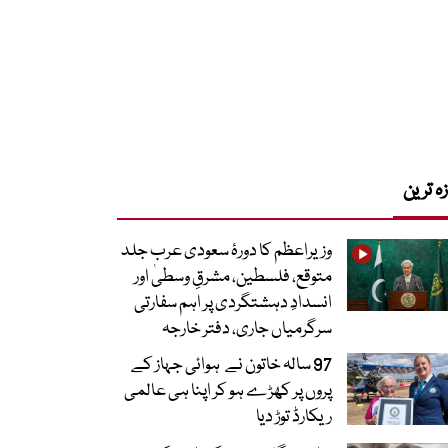
زہ ترین
وزیراعظم کا دورۂ سعودی عرب جلد
متوقع، فلسطین، مشرقِ وسطیٰ اور
انسدادِ دہشتگردی پر اہم سفارتی
سرگرمیاں جاری، دفتر خارجہ
97 سالہ خاتون نے ہوائی جہاز کے
پروں پر کھڑے ہو کر اپنا ہی عالمی
ریکارڈ توڑ دیا