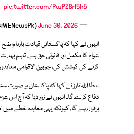
pic.twitter.com/PwPZ8rI5h5
June 30, 2026
— WE News (@WENewsPk)
انہوں نے کہا کہ پاکستانی قیادت بارہا واضح
عوام کا مکمل اور قانونی حق ہے، تاہم بھا
کرنے کی کوشش کی، جو بین الاقوامی معاہدو
عطا اللہ تارڑ نے کہا کہ پاکستان ہر صورت 
دفاع کرے گا۔ انہوں نے زور دیا کہ آج اس
برقرار رہے گا، کیونکہ یہی معاہدہ خطے میں ام