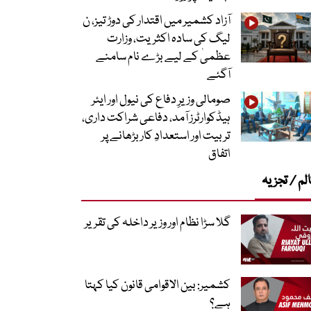
آزاد کشمیر میں اقتدار کی دوڑ تیز، ن
لیگ کی سادہ اکثریت، وزارت
عظمیٰ کے لیے بڑے نام سامنے
آگئے
صومالی وزیرِ دفاع کی نیول اور ایئر
ہیڈکوارٹرز آمد، دفاعی شراکت داری،
تربیت اور استعدادِ کار بڑھانے پر
اتفاق
لم / تجزیہ
گلا سڑا نظام اور وزیر داخلہ کی تقریر
کشمیر: بین الاقوامی قانون کیا کہتا
ہے؟