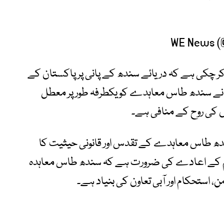
 کر چکی ہے کہ دریائے سندھ کے پانی پر پاکستان کے
رت نے سندھ طاس معاہدے کو یکطرفہ طور پر معطل
ں کی روح کے منافی ہے۔
سندھ طاس معاہدے کے تقدس اور قانونی حیثیت کا
 عزم کے اعادے کی ضرورت ہے کہ سندھ طاس معاہدہ
ن، استحکام اور آبی تعاون کی بنیاد ہے۔