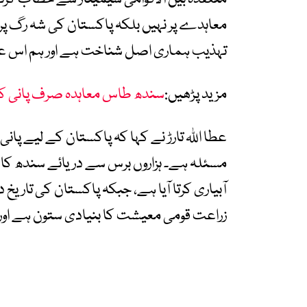
معاہدے پر نہیں بلکہ پاکستان کی شہ رگ پر 
تہذیب ہماری اصل شناخت ہے اور ہم اس عظ
مزید پڑھیں:
سندھ طاس معاہدہ صرف پانی کا ن
عطا اللہ تارڑ نے کہا کہ پاکستان کے لیے پا
مسئلہ ہے۔ ہزاروں برس سے دریائے سندھ کا ن
آبیاری کرتا آیا ہے، جبکہ پاکستان کی تاریخ 
زراعت قومی معیشت کا بنیادی ستون ہے اور