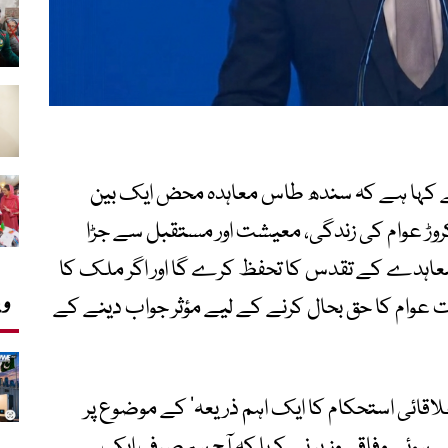
ڑ نے کہا ہے کہ سندھ طاس معاہدہ محض ایک بین
قوامی معاہدہ نہیں بلکہ پاکستان کے 24 کروڑ عوام کی زندگی، معیشت اور مستقبل سے جڑا
عاہدے کے تقدس کا تحفظ کرے گا اور اگر ملک کا
وی
 عوام کا حق بحال کرنے کے لیے مؤثر جواب دینے کے
علاقائی استحکام کا ایک اہم ذریعہ‘ کے موضوع پر
 ہوئے وفاقی وزیر نے کہا کہ آج ہم صرف ایک