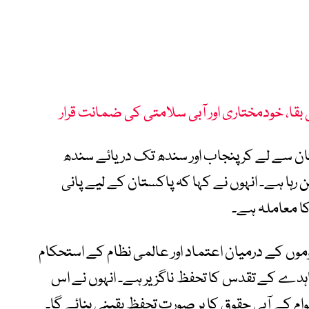
قا، خودمختاری اور آبی سلامتی کی ضمانت قرار
ان سے لے کر پنجاب اور سندھ تک دریائے سندھ
رہا ہے۔ انہوں نے کہا کہ پاکستان کے لیے پانی
کا معاملہ ہے۔
وموں کے درمیان اعتماد اور عالمی نظام کے استحکام
ہدے کے تقدس کا تحفظ ناگزیر ہے۔ انہوں نے اس