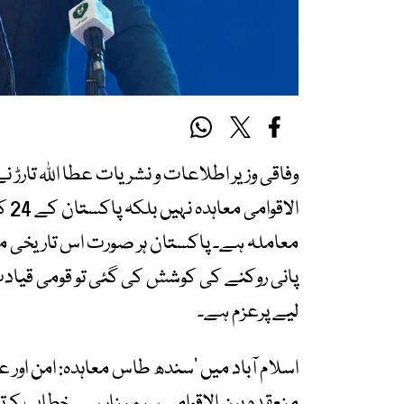
وفاقی وزیر اطلاعات و نشریات عطا اللہ تار
الا
معاملہ ہے۔ پاکستان ہر صورت اس تاریخی م
پانی روکنے کی کوشش کی گئی تو قومی قیادت
لیے پرعزم ہے۔
اسلام آباد میں ’سندھ طاس معاہدہ: امن اور 
منعقدہ بین الاقوامی سیمینار سے خطاب کرتے