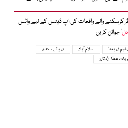
متاثر کرسکنے والے واقعات کی اپ ڈیٹس کے لیے واٹس
نل
‘ جوائن کریں
اہم ذریعہ‘
اسلام آباد
دریائے سندھ
یات عطا اللہ تارڑ