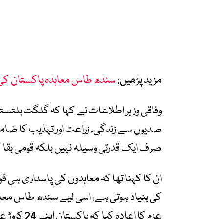
مزید پڑھیں:
سندھ طاس معاہدہ پاکستان کی ب
وفاقی وزیر اطلاعات نے کہا کہ گلگت بلتست
صدیوں سے زندگی، زراعت اور تہذیب کا ضامن 
صرف ایک قدرتی وسیلہ نہیں بلکہ قومی بقا 
ان کا کہنا تھا کہ معاہدوں کی پاسداری ہی ق
کی بنیاد ہوتی ہے، اسی لیے سندھ طاس معا
عزم کا اعادہ کیا کہ پاکستان اپنے 24 کروڑ عوام کے آبی حقوق کا ہر صورت تحفظ یقینی بنائے گا۔