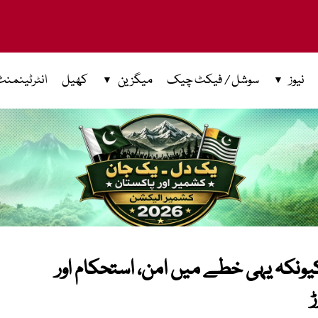
نیوز
سوشل / فیکٹ چیک
میگزین
کھیل
انٹرٹینمنٹ
یونکہ یہی خطے میں امن، استحکام اور
ڑ