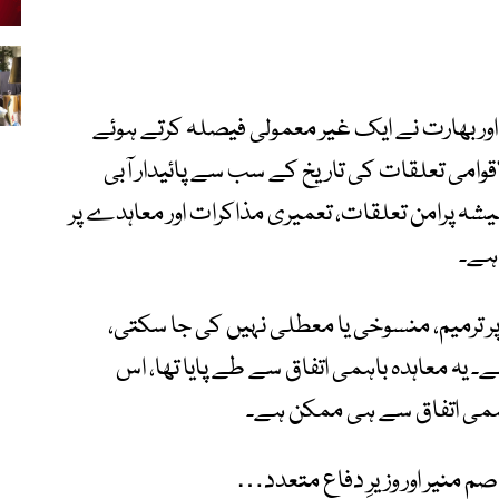
یاں قبل پاکستان اور بھارت نے ایک غیر معمولی فیصلہ کرتے ہوئے
الاقوامی تعلقات کی تاریخ کے سب سے پائیدار آبی
شہ پرامن تعلقات، تعمیری مذاکرات اور معاہدے پر
 ہے۔
ترمیم، منسوخی یا معطلی نہیں کی جا سکتی،
ہے۔ یہ معاہدہ باہمی اتفاق سے طے پایا تھا، اس
ہمی اتفاق سے ہی ممکن ہے۔
م منیر اور وزیرِ دفاع متعدد…