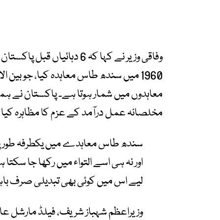
وفاقی وزیر نے کہا کہ 6 دہائ
1960 میں سندھ طاس معاہدہ کیا، جو بین 
معاہدوں میں شمار ہوتا ہے۔ پاکستان نے ہمی
مخلصانہ عمل درآمد کے عزم کا مظاہرہ کیا
سندھ طاس معاہدے میں یکطرفہ طور پر 
اور نہ ہی اسے التواء میں رکھا جا سکتا 
لیے اس میں کوئی بھی تبدیلی صرف با
وزیراعظم شہباز شریف، فیلڈ مارشل عاص