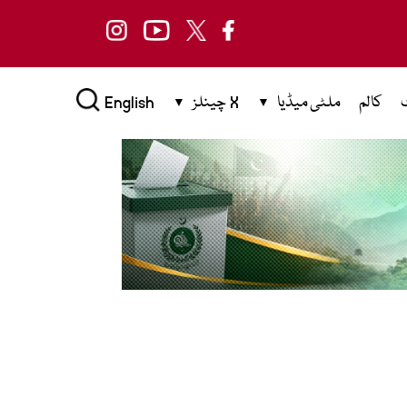
کالم
ملٹی میڈیا
X چینلز
English