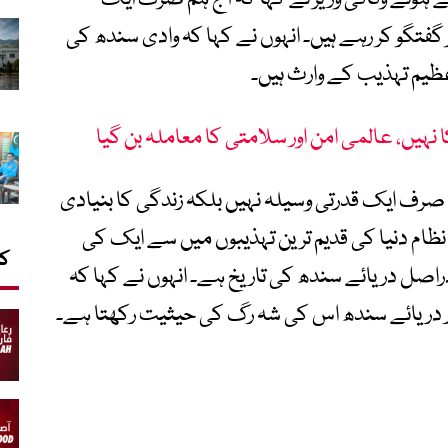
گفتگو کر رہے ہیں۔ انہوں نے کہا کہ وادی سندھ کی
یم تہذیب کے وارث ہیں۔
ہیں، عالمی امن اور سلامتی کا معاملہ بن گیا
نی صرف ایک قدرتی وسیلہ نہیں بلکہ زندگی کا بنیادی
ظام دنیا کی قدیم ترین تہذیبوں میں سے ایک کی
کا
دراصل دریائے سندھ کی تاریخ ہے۔ انہوں نے کہا کہ
 دریائے سندھ اس کی شہ رگ کی حیثیت رکھتا ہے۔