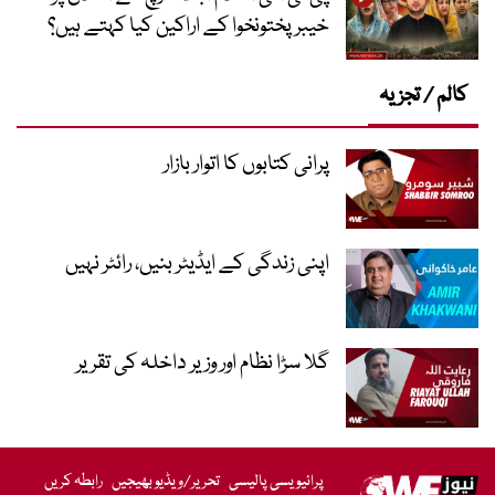
خیبر پختونخوا کے اراکین کیا کہتے ہیں؟
کالم / تجزیہ
پرانی کتابوں کا اتوار بازار
اپنی زندگی کے ایڈیٹر بنیں، رائٹر نہیں
گلا سڑا نظام اور وزیر داخلہ کی تقریر
پرائیویسی پالیسی
تحریر/ویڈیو بھیجیں
رابطہ کریں