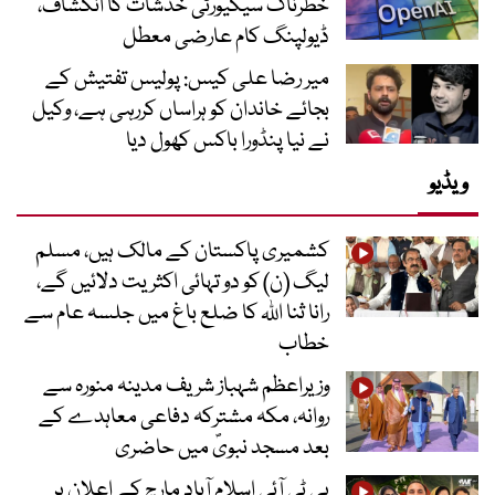
خطرناک سیکیورٹی خدشات کا انکشاف،
ڈیولپنگ کام عارضی معطل
میر رضا علی کیس: پولیس تفتیش کے
بجائے خاندان کو ہراساں کررہی ہے، وکیل
نے نیا پنڈورا باکس کھول دیا
ویڈیو
کشمیری پاکستان کے مالک ہیں، مسلم
لیگ (ن) کو دو تہائی اکثریت دلائیں گے،
رانا ثنا اللہ کا ضلع باغ میں جلسہ عام سے
خطاب
وزیراعظم شہباز شریف مدینہ منورہ سے
روانہ، مکہ مشترکہ دفاعی معاہدے کے
بعد مسجد نبویؐ میں حاضری
پی ٹی آئی اسلام آباد مارچ کے اعلان پر