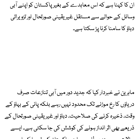
ان کا کہنا ہے کہ اس معاہدے کے بغیر پاکستان کو اپنے آبی
وسائل کے حوالے سے مستقل غیر یقینی صورتحال اور تزویراتی
دباؤ کا سامنا کرنا پڑ سکتا ہے۔
ماہرین نے خبردار کیا کہ جدید دور میں آبی تنازعات صرف
دریاؤں کا رخ موڑنے تک محدود نہیں رہے بلکہ پانی کے بہاؤ کے
وقت، ذخیرہ کرنے کی صلاحیت، دباؤ اور غیر یقینی صورتحال کے
ذریعے بھی اثر انداز ہونے کی کوشش کی جا سکتی ہے۔ ایسے