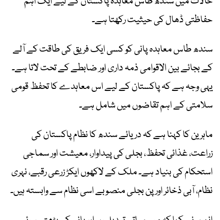
حالات میں سندھ طاس معاہدہ پاکستان کے لیے ایک اہم
حفاظتی ڈھال کی حیثیت رکھتا ہے۔
سندھ طاس معاہدہ پانی کو کسی ایک فریق کی طاقت کے آلے
کے بجائے بین الاقوامی ذمہ داری اور ضابطے کے تحت لاتا ہے۔
یہی وجہ ہے کہ پاکستان کے لیے اس معاہدے کا تحفظ قومی
سلامتی کے اہم تقاضوں میں شامل ہے۔
ماہرین کا کہنا ہے کہ دریائے سندھ کا نظام پاکستان کی
زراعت، غذائی تحفظ، بجلی کی پیداوار، معیشت اور سماجی
استحکام کی بنیاد ہے۔ ملک کے لاکھوں ایکڑ زرعی رقبے، نہری
نظام، آبی ذخائر اور پن بجلی منصوبے اسی نظام سے وابستہ ہیں۔