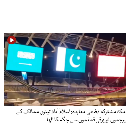
مکہ مشترکہ دفاعی معاہدہ: اسلام آباد تینوں ممالک کے
پرچموں اور برقی قمقموں سے جگمگا اٹھا