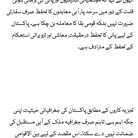
انہوں نے کہا کہ موسمیاتی تبدیلیوں اور پانی کی بڑھتی ہوئی
قلت کے دور میں سرحد پار آبی معاہدوں کا تحفظ صرف سفارتی
ضرورت نہیں بلکہ قومی بقا کا معاملہ بن چکا ہے۔ پاکستان
کے لیے پانی کا تحفظ درحقیقت معاشی اور تزویراتی استحکام
کے تحفظ کے مترادف ہے۔
تجزیہ کاروں کے مطابق پاکستان کی جغرافیائی حیثیت اپنی
جگہ اہم ہے، تاہم صرف جغرافیہ ملک کے آبی مستقبل کی
ضمانت نہیں دے سکتا۔ اس مقصد کے لیے بین الاقوامی