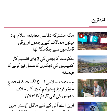
تازہ ترین
مکہ مشترکہ دفاعی معاہدہ: اسلام آباد
تینوں ممالک کے پرچموں اور برقی
قمقموں سے جگمگا اٹھا
حکومت کا بجلی کی 3 بڑی تقسیم کار
کمپنیوں کی نجکاری کا عمل تیز کرنے کا
فیصلہ
جماعت اسلامی نے 9 اگست کا احتجاج
مؤخر کردیا، پیٹرولیم لیوی کے خلاف
دھرنوں کی نئی تاریخ کا اعلان
اوپن اے آئی کے نئے ماڈل ’ایسٹرا‘ میں