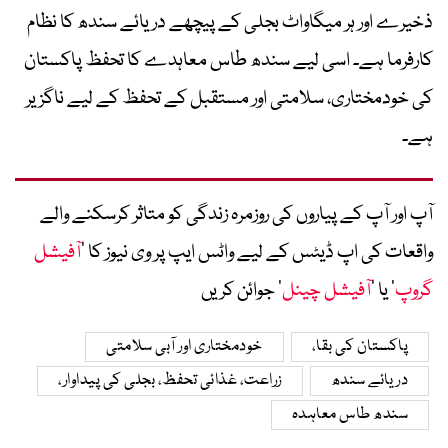
ذخیرے اور ہر میگاواٹ بجلی کے پیچھے دریائے سندھ کا نظام
کارفرما ہے۔ اسی لیے سندھ طاس معاہدے کا تحفظ پاکستان
کی خودمختاری، سلامتی اور مستقبل کے تحفظ کے لیے ناگزیر
ہے۔
آپ اور آپ کے پیاروں کی روزمرہ زندگی کو متاثر کرسکنے والے
واقعات کی اپ ڈیٹس کے لیے واٹس ایپ پر وی نیوز کا ’
آفیشل
گروپ
‘ یا ’
آفیشل چینل
‘ جوائن کریں
پاکستان کی بقا،
خودمختاری اور آبی سلامتی
دریائے سندھ
زراعت، غذائی تحفظ، بجلی کی پیداوار،
سندھ طاس معاہدہ