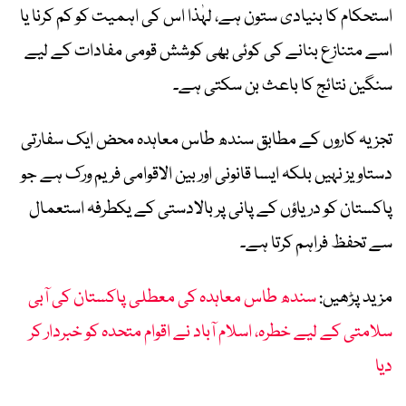
استحکام کا بنیادی ستون ہے، لہٰذا اس کی اہمیت کو کم کرنا یا
اسے متنازع بنانے کی کوئی بھی کوشش قومی مفادات کے لیے
سنگین نتائج کا باعث بن سکتی ہے۔
تجزیہ کاروں کے مطابق سندھ طاس معاہدہ محض ایک سفارتی
دستاویز نہیں بلکہ ایسا قانونی اور بین الاقوامی فریم ورک ہے جو
پاکستان کو دریاؤں کے پانی پر بالادستی کے یکطرفہ استعمال
سے تحفظ فراہم کرتا ہے۔
مزید پڑھیں:
سندھ طاس معاہدہ کی معطلی پاکستان کی آبی
سلامتی کے لیے خطرہ، اسلام آباد نے اقوام متحدہ کو خبردار کر
دیا