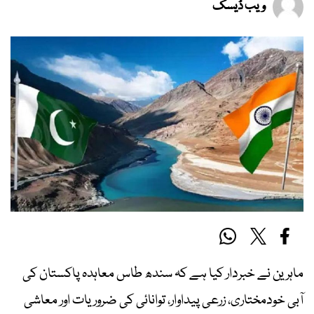
ویب ڈیسک
ماہرین نے خبردار کیا ہے کہ سندھ طاس معاہدہ پاکستان کی
آبی خودمختاری، زرعی پیداوار، توانائی کی ضروریات اور معاشی