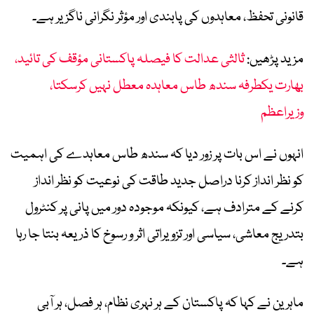
قانونی تحفظ، معاہدوں کی پابندی اور مؤثر نگرانی ناگزیر ہے۔
مزید پڑھیں:
ثالثی عدالت کا فیصلہ پاکستانی مؤقف کی تائید،
بھارت یکطرفہ سندھ طاس معاہدہ معطل نہیں کرسکتا،
وزیراعظم
انہوں نے اس بات پر زور دیا کہ سندھ طاس معاہدے کی اہمیت
کو نظر انداز کرنا دراصل جدید طاقت کی نوعیت کو نظر انداز
کرنے کے مترادف ہے، کیونکہ موجودہ دور میں پانی پر کنٹرول
بتدریج معاشی، سیاسی اور تزویراتی اثر و رسوخ کا ذریعہ بنتا جا رہا
ہے۔
ماہرین نے کہا کہ پاکستان کے ہر نہری نظام، ہر فصل، ہر آبی