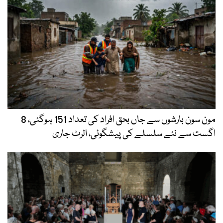
مون سون بارشوں سے جاں بحق افراد کی تعداد 151 ہوگئی، 8
اگست سے نئے سلسلے کی پیشگوئی، الرٹ جاری