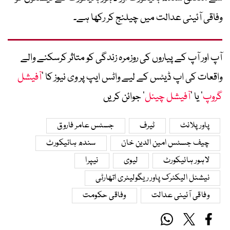
وفاقی آئینی عدالت میں چیلنج کر رکھا ہے۔
آپ اور آپ کے پیاروں کی روزمرہ زندگی کو متاثر کرسکنے والے
واقعات کی اپ ڈیٹس کے لیے واٹس ایپ پر وی نیوز کا ’
آفیشل
گروپ
‘ یا ’
آفیشل چینل
‘ جوائن کریں
پاور پلانٹ
ٹیرف
جسٹس عامر فاروق
چیف جسٹس امین الدین خان
سندھ ہائیکورٹ
لاہور ہائیکورٹ
لیوی
نیپرا
نیشنل الیکٹرک پاور ریگولیٹری اتھارٹی
وفاقی آئینی عدالت
وفاقی حکومت