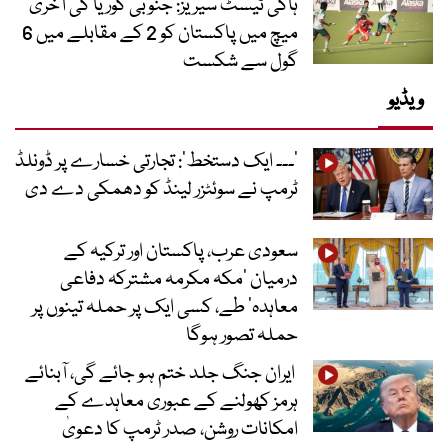
ہاکی ٹیسٹ سیریز: جنوبی کوریا کی آخری
میچ میں پاکستان کو 2 کے مقابلے میں 6
گول سے شکست
ویڈیو
’۔۔۔ ایک دستخط‘: تجارتی خسارے پر ڈونلڈ
ٹرمپ نے سوئٹزر لینڈ کو دھمکی دے دی
سعودی عرب، پاکستان اور ترکیہ کے
درمیان ’مکہ مکرمہ مشترکہ دفاعی
معاہدہ‘ طے، کسی ایک پر حملہ تینوں پر
حملہ تصور ہوگا
ایران جنگ جلد ختم ہو جائے گی، آبنائے
ہرمز کھولنے کے عبوری معاہدے کے
امکانات روشن، صدر ٹرمپ کا دعویٰ