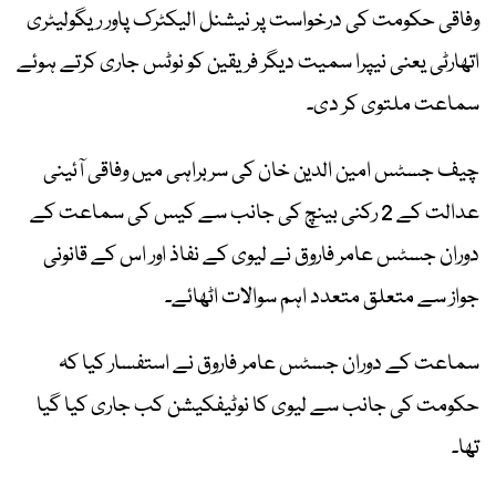
وفاقی حکومت کی درخواست پر نیشنل الیکٹرک پاور ریگولیٹری
اتھارٹی یعنی نیپرا سمیت دیگر فریقین کو نوٹس جاری کرتے ہوئے
سماعت ملتوی کر دی۔
چیف جسٹس امین الدین خان کی سربراہی میں وفاقی آئینی
عدالت کے 2 رکنی بینچ کی جانب سے کیس کی سماعت کے
دوران جسٹس عامر فاروق نے لیوی کے نفاذ اور اس کے قانونی
جواز سے متعلق متعدد اہم سوالات اٹھائے۔
سماعت کے دوران جسٹس عامر فاروق نے استفسار کیا کہ
حکومت کی جانب سے لیوی کا نوٹیفکیشن کب جاری کیا گیا
تھا۔