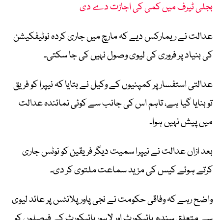
بجلی ٹیرف میں کمی کی اجازت دے دی
عدالت نے ریمارکس دیے کہ مارچ میں جاری کردہ نوٹیفکیشن
کی بنیاد پر فروری کی لیوی وصول نہیں کی جا سکتی۔
عدالتی استفسار پر کمپنیوں کے وکیل نے بتایا کہ نیپرا کو فریق
تو بنایا گیا ہے، تاہم اس کی جانب سے کوئی نمائندہ عدالت
میں پیش نہیں ہوا۔
بعد ازاں عدالت نے نیپرا سمیت دیگر فریقین کو نوٹس جاری
کرتے ہوئے کیس کی مزید سماعت ملتوی کر دی۔
واضح رہے کہ وفاقی حکومت نے نجی پاور پلانٹس پر عائد لیوی
سے متعلق سندھ ہائیکورٹ اور لاہور ہائیکورٹ کے فیصلوں کو