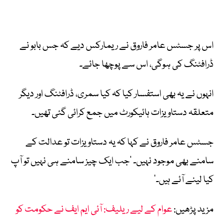
اس پر جسٹس عامر فاروق نے ریمارکس دیے کہ جس بابو نے
ڈرافٹنگ کی ہوگی، اس سے پوچھا جائے۔
انہوں نے یہ بھی استفسار کیا کہ کیا سمری، ڈرافٹنگ اور دیگر
متعلقہ دستاویزات ہائیکورٹ میں جمع کرائی گئی تھیں۔
جسٹس عامر فاروق نے کہا کہ یہ دستاویزات تو عدالت کے
سامنے بھی موجود نہیں۔ ’جب ایک چیز سامنے ہی نہیں تو آپ
کیا لینے آئے ہیں۔‘
مزید پڑھیں:
عوام کے لیے ریلیف: آئی ایم ایف نے حکومت کو