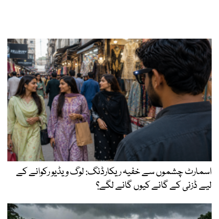
اسمارٹ چشموں سے خفیہ ریکارڈنگ: لوگ ویڈیو رکوانے کے
لیے ڈزنی کے گانے کیوں گانے لگے؟