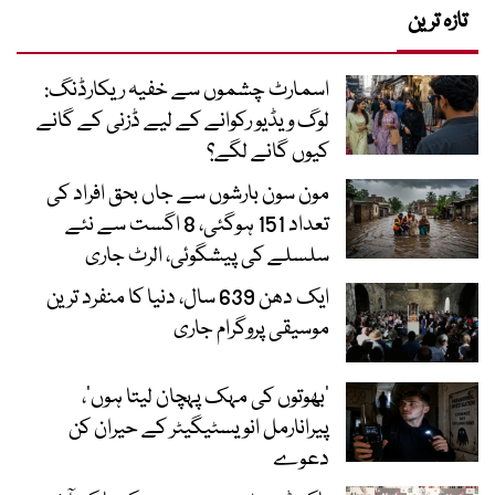
تازہ ترین
اسمارٹ چشموں سے خفیہ ریکارڈنگ:
لوگ ویڈیو رکوانے کے لیے ڈزنی کے گانے
کیوں گانے لگے؟
مون سون بارشوں سے جاں بحق افراد کی
تعداد 151 ہوگئی، 8 اگست سے نئے
سلسلے کی پیشگوئی، الرٹ جاری
ایک دھن 639 سال، دنیا کا منفرد ترین
موسیقی پروگرام جاری
‘بھوتوں کی مہک پہچان لیتا ہوں’،
پیرانارمل انویسٹیگیٹر کے حیران کن
دعوے