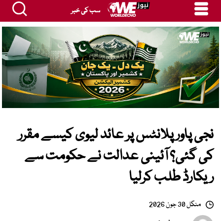
سب کی خبر
نجی پاور پلانٹس پر عائد لیوی کیسے مقرر
کی گئی؟ آئینی عدالت نے حکومت سے
ریکارڈ طلب کرلیا
منگل 30 جون 2026