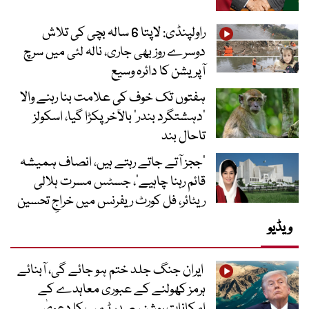
راولپنڈی: لاپتا 6 سالہ بچی کی تلاش
دوسرے روز بھی جاری، نالہ لئی میں سرچ
آپریشن کا دائرہ وسیع
ہفتوں تک خوف کی علامت بنا رہنے والا
‘دہشتگرد بندر’ بالآخر پکڑا گیا، اسکولز
تاحال بند
’ججز آتے جاتے رہتے ہیں، انصاف ہمیشہ
قائم رہنا چاہیے‘، جسٹس مسرت ہلالی
ریٹائر، فل کورٹ ریفرنس میں خراجِ تحسین
ویڈیو
ایران جنگ جلد ختم ہو جائے گی، آبنائے
ہرمز کھولنے کے عبوری معاہدے کے