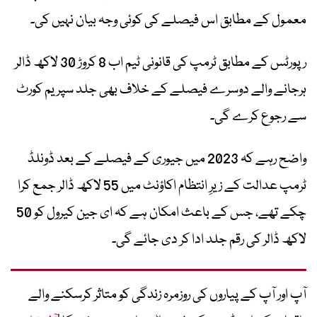
معمول کے مطابق اس فیصلے کی کوئی وجہ بیان نہیں کی۔
رپورٹس کے مطابق ٹرمپ کی قانونی ٹیم اب 8 کروڑ 30 لاکھ ڈالر
ہرجانے والے دوسرے فیصلے کے خلاف بھی جلد سپریم کورٹ
سے رجوع کرے گی۔
واضح رہے کہ 2023 میں جیوری کے فیصلے کے بعد ڈونلڈ
ٹرمپ عدالت کے زیرِ انتظام اکاؤنٹ میں 55 لاکھ ڈالر جمع کرا
چکے تھے، جس کے باعث امکان ہے کہ ای جین کیرول کو 50
لاکھ ڈالر کی رقم جلد ادا کر دی جائے گی۔
آپ اور آپ کے پیاروں کی روزمرہ زندگی کو متاثر کرسکنے والے