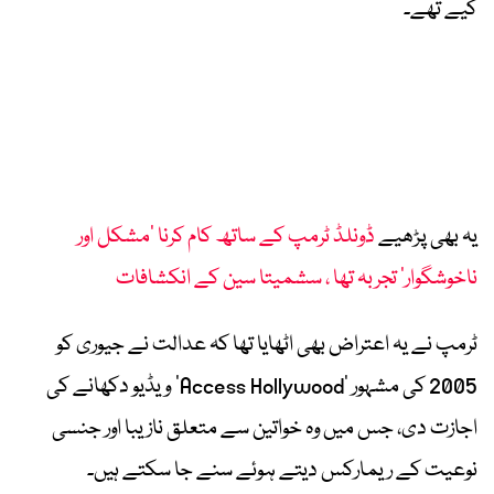
کیے تھے۔
یہ بھی پڑھیے
ڈونلڈ ٹرمپ کے ساتھ کام کرنا ’مشکل اور
ناخوشگوار‘ تجربہ تھا ، سشمیتا سین کے انکشافات
ٹرمپ نے یہ اعتراض بھی اٹھایا تھا کہ عدالت نے جیوری کو
2005 کی مشہور ‘Access Hollywood’ ویڈیو دکھانے کی
اجازت دی، جس میں وہ خواتین سے متعلق نازیبا اور جنسی
نوعیت کے ریمارکس دیتے ہوئے سنے جا سکتے ہیں۔