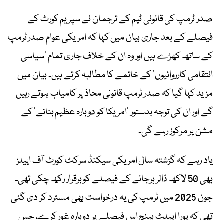
صدر ٹرمپ کی قانونی ٹیم کے ترجمان نے سپریم کورٹ کے
فیصلے کے بعد جاری بیان میں کہا کہ امریکی عوام صدر ٹرمپ
کے ساتھ کھڑے ہیں اور وہ ان کے خلاف جاری تمام ’سیاسی
انتقامی کارروائیوں‘ کے خاتمے کا مطالبہ کرتے ہیں۔ بیان میں
مزید کہا گیا کہ صدر ٹرمپ قانونی محاذ پر کامیاب ہوتے رہیں
گے اور ان کی توجہ بدستور ’امریکا کو دوبارہ عظیم بنانے‘ کے
مشن پر مرکوز رہے گی۔
یاد رہے کہ گزشتہ سال امریکی سیکنڈ سرکٹ کورٹ آف اپیلز
بھی 50 لاکھ ڈالر ہرجانے کے فیصلے کو برقرار رکھ چکی تھی۔
جون 2025 میں ٹرمپ کی یہ درخواست بھی مسترد کر دی گئی
تھی کہ پورا اپیلٹ بینچ اس فیصلے پر دوبارہ غور کرے، جس