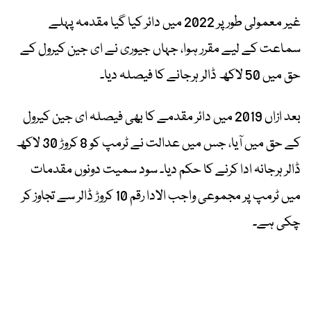
غیر معمولی طور پر 2022 میں دائر کیا گیا مقدمہ پہلے
سماعت کے لیے مقرر ہوا، جہاں جیوری نے ای جین کیرول کے
حق میں 50 لاکھ ڈالر ہرجانے کا فیصلہ دیا۔
بعد ازاں 2019 میں دائر مقدمے کا بھی فیصلہ ای جین کیرول
کے حق میں آیا، جس میں عدالت نے ٹرمپ کو 8 کروڑ 30 لاکھ
ڈالر ہرجانہ ادا کرنے کا حکم دیا۔ سود سمیت دونوں مقدمات
میں ٹرمپ پر مجموعی واجب الادا رقم 10 کروڑ ڈالر سے تجاوز کر
چکی ہے۔