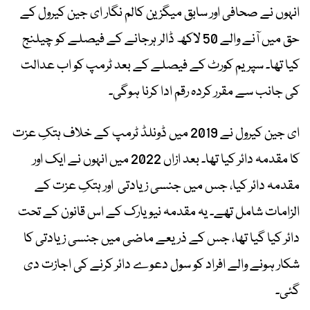
انہوں نے صحافی اور سابق میگزین کالم نگار ای جین کیرول کے
حق میں آنے والے 50 لاکھ ڈالر ہرجانے کے فیصلے کو چیلنج
کیا تھا۔ سپریم کورٹ کے فیصلے کے بعد ٹرمپ کو اب عدالت
کی جانب سے مقرر کردہ رقم ادا کرنا ہوگی۔
ای جین کیرول نے 2019 میں ڈونلڈ ٹرمپ کے خلاف ہتکِ عزت
کا مقدمہ دائر کیا تھا۔ بعد ازاں 2022 میں انہوں نے ایک اور
مقدمہ دائر کیا، جس میں جنسی زیادتی اور ہتکِ عزت کے
الزامات شامل تھے۔ یہ مقدمہ نیویارک کے اس قانون کے تحت
دائر کیا گیا تھا، جس کے ذریعے ماضی میں جنسی زیادتی کا
شکار ہونے والے افراد کو سول دعوے دائر کرنے کی اجازت دی
گئی۔