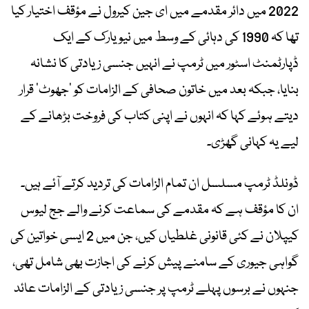
2022 میں دائر مقدمے میں ای جین کیرول نے مؤقف اختیار کیا
تھا کہ 1990 کی دہائی کے وسط میں نیویارک کے ایک
ڈپارٹمنٹ اسٹور میں ٹرمپ نے انہیں جنسی زیادتی کا نشانہ
بنایا، جبکہ بعد میں خاتون صحافی کے الزامات کو ’جھوٹ‘ قرار
دیتے ہوئے کہا کہ انہوں نے اپنی کتاب کی فروخت بڑھانے کے
لیے یہ کہانی گھڑی۔
ڈونلڈ ٹرمپ مسلسل ان تمام الزامات کی تردید کرتے آئے ہیں۔
ان کا مؤقف ہے کہ مقدمے کی سماعت کرنے والے جج لیوس
کیپلان نے کئی قانونی غلطیاں کیں، جن میں 2 ایسی خواتین کی
گواہی جیوری کے سامنے پیش کرنے کی اجازت بھی شامل تھی،
جنہوں نے برسوں پہلے ٹرمپ پر جنسی زیادتی کے الزامات عائد