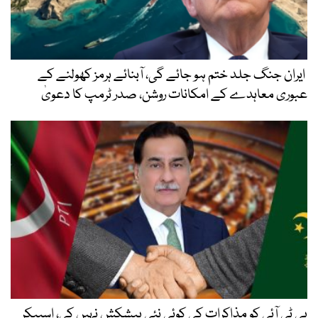
ایران جنگ جلد ختم ہو جائے گی، آبنائے ہرمز کھولنے کے
عبوری معاہدے کے امکانات روشن، صدر ٹرمپ کا دعویٰ
پی ٹی آئی کو مذاکرات کی کوئی نئی پیشکش نہیں کی، اسپیکر