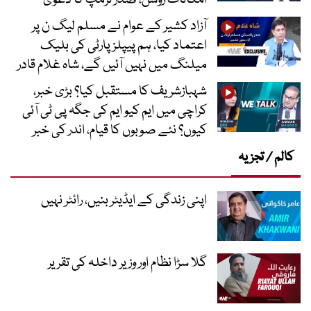
امکانات روشن، صدر ٹرمپ کا دعویٰ
آزاد کشیر کے عوام نے مسلم لیگ ن پر
اعتماد کیا، ہم پیپلز پارٹی کی بلیک
میلنگ میں نہیں آئیں گے، شاہ غلام قادر
شہبازشریف کا مستقبل کیا؟ بڑی خبر،
کراچی میں ایم کیو ایم کی جگہ پی ٹی آئی
کیوں؟ نئے صوبوں کا قیام، اندر کی خبر
کالم / تجزیہ
اپنی زندگی کے ایڈیٹر بنیں، رائٹر نہیں
گلا سڑا نظام اور وزیر داخلہ کی تقریر