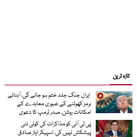
تازہ ترین
ایران جنگ جلد ختم ہو جائے گی، آبنائے
ہرمز کھولنے کے عبوری معاہدے کے
امکانات روشن، صدر ٹرمپ کا دعویٰ
پی ٹی آئی کو مذاکرات کی کوئی نئی
پیشکش نہیں کی، اسپیکر ایاز صادق