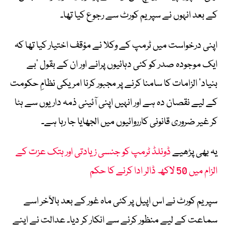
کے بعد انہوں نے سپریم کورٹ سے رجوع کیا تھا۔
اپنی درخواست میں ٹرمپ کے وکلا نے مؤقف اختیار کیا تھا کہ
ایک موجودہ صدر کو کئی دہائیوں پرانے اور ان کے بقول ’بے
بنیاد‘ الزامات کا سامنا کرنے پر مجبور کرنا امریکی نظامِ حکومت
کے لیے نقصان دہ ہے اور انہیں اپنی آئینی ذمہ داریوں سے ہٹا
کر غیر ضروری قانونی کارروائیوں میں الجھایا جا رہا ہے۔
یہ بھی پڑھیے
ڈونلڈ ٹرمپ کو جنسی زیادتی اور ہتک عزت کے
الزام میں 50 لاکھ ڈالر ادا کرنے کا حکم
سپریم کورٹ نے اس اپیل پر کئی ماہ غور کے بعد بالآخر اسے
سماعت کے لیے منظور کرنے سے انکار کر دیا۔ عدالت نے اپنے