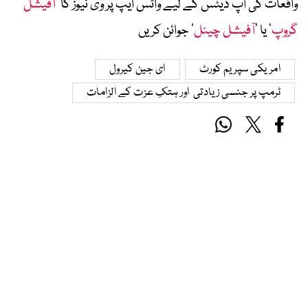
واقعات کی اپ ڈیٹس کے لیے واٹس ایپ پر وی نیوز کا ’
آفیشل
گروپ
‘ یا ’
آفیشل چینل
‘ جوائن کریں
امریکی سپریم کورٹ
ای جین کیرول
ٹرمپ پر جنسی زیادتی اور ہتکِ عزت کے الزامات