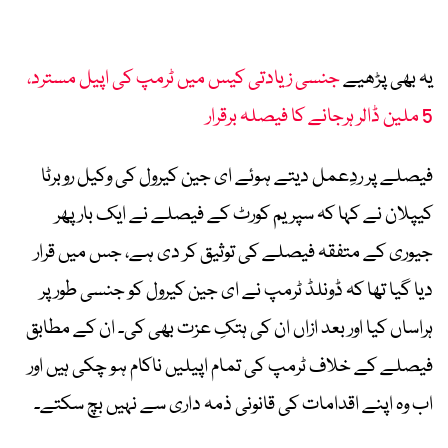
یہ بھی پڑھیے
جنسی زیادتی کیس میں ٹرمپ کی اپیل مسترد،
5 ملین ڈالر ہرجانے کا فیصلہ برقرار
فیصلے پر ردِعمل دیتے ہوئے ای جین کیرول کی وکیل روبرٹا
کیپلان نے کہا کہ سپریم کورٹ کے فیصلے نے ایک بار پھر
جیوری کے متفقہ فیصلے کی توثیق کر دی ہے، جس میں قرار
دیا گیا تھا کہ ڈونلڈ ٹرمپ نے ای جین کیرول کو جنسی طور پر
ہراساں کیا اور بعد ازاں ان کی ہتکِ عزت بھی کی۔ ان کے مطابق
فیصلے کے خلاف ٹرمپ کی تمام اپیلیں ناکام ہو چکی ہیں اور
اب وہ اپنے اقدامات کی قانونی ذمہ داری سے نہیں بچ سکتے۔