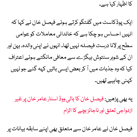
کا اظہار کیا ہے۔
ایک پوڈکاسٹ میں گفتگو کرتے ہوئے فیصل خان نے کہا کہ
انہیں احساس ہو چکا ہے کہ خاندانی معاملات کو عوامی
سطح پر لانا درست فیصلہ نہیں تھا۔ انہوں نے اپنی والدہ، بہن اور
ان کے شوہر سنتوش ہیگڑے سے معافی مانگتے ہوئے اعتراف
کیا کہ وہ جذبات میں آ کر بعض ایسی باتیں کہہ گئے جو نہیں
کہنی چاہیے تھیں۔
یہ بھی پڑھیں:
فیصل خان کا بالی ووڈ اسٹار عامر خان پر غیر
ازدواجی تعلق اور ناجائز بچے کا الزام
فیصل خان نے عامر خان سے متعلق بھی اپنے سابقہ بیانات پر