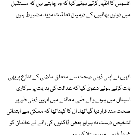
افسوس کا اظہار کرتے ہوئے کہا کہ وہ چاہتے ہیں کہ مستقبل
میں دونوں بھائیوں کے درمیان تعلقات مزید مضبوط ہوں۔
انہوں نے اپنی ذہنی صحت سے متعلق ماضی کے تنازع پر بھی
بات کرتے ہوئے دعویٰ کیا کہ عدالت کی ہدایت پر سرکاری
اسپتال میں ہونے والے طبی معائنے میں انہیں ذہنی طور پر
صحت مند قرار دیا گیا تھا۔ ان کا کہنا تھا کہ ممکن ہے ابتدائی
تشخیص درست نہ ہو اور بعض ڈاکٹروں کی رائے نے خاندان کو
غلط فہمی میں مبتلا کیا ہو۔