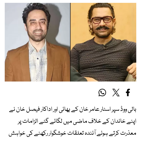
بالی ووڈ سپر اسٹار عامر خان کے بھائی اور اداکار فیصل خان نے
اپنے خاندان کے خلاف ماضی میں لگائے گئے الزامات پر
معذرت کرتے ہوئے آئندہ تعلقات خوشگوار رکھنے کی خواہش