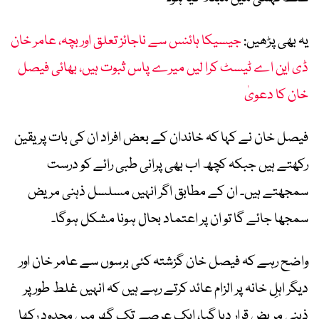
یہ بھی پڑھیں:
جیسیکا ہائنس سے ناجائز تعلق اور بچہ، عامر خان
ڈی این اے ٹیسٹ کرا لیں میرے پاس ثبوت ہیں، بھائی فیصل
خان کا دعویٰ
فیصل خان نے کہا کہ خاندان کے بعض افراد ان کی بات پر یقین
رکھتے ہیں جبکہ کچھ اب بھی پرانی طبی رائے کو درست
سمجھتے ہیں۔ ان کے مطابق اگر انہیں مسلسل ذہنی مریض
سمجھا جائے گا تو ان پر اعتماد بحال ہونا مشکل ہوگا۔
واضح رہے کہ فیصل خان گزشتہ کئی برسوں سے عامر خان اور
دیگر اہلِ خانہ پر الزام عائد کرتے رہے ہیں کہ انہیں غلط طور پر
ذہنی مریض قرار دیا گیا، ایک عرصے تک گھر میں محدود رکھا