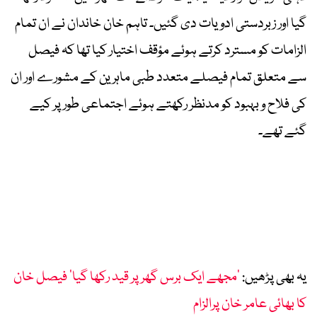
گیا اور زبردستی ادویات دی گئیں۔ تاہم خان خاندان نے ان تمام
الزامات کو مسترد کرتے ہوئے مؤقف اختیار کیا تھا کہ فیصل
سے متعلق تمام فیصلے متعدد طبی ماہرین کے مشورے اور ان
کی فلاح و بہبود کو مدنظر رکھتے ہوئے اجتماعی طور پر کیے
گئے تھے۔
یہ بھی پڑھیں:
’مجھے ایک برس گھر پر قید رکھا گیا‘ فیصل خان
کا بھائی عامر خان پرالزام