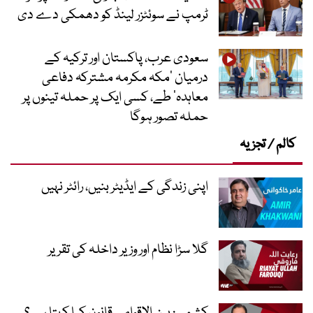
ٹرمپ نے سوئٹزر لینڈ کو دھمکی دے دی
سعودی عرب، پاکستان اور ترکیہ کے
درمیان ’مکہ مکرمہ مشترکہ دفاعی
معاہدہ‘ طے، کسی ایک پر حملہ تینوں پر
حملہ تصور ہوگا
کالم / تجزیہ
اپنی زندگی کے ایڈیٹر بنیں، رائٹر نہیں
گلا سڑا نظام اور وزیر داخلہ کی تقریر