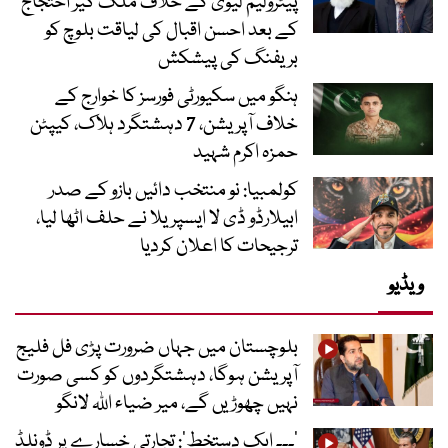
پیٹرولیم لیوی کے خلاف ملک گیر احتجاج
کے بعد احسن اقبال کی لیاقت بلوچ کو
بریفنگ کی پیشکش
ہنگو میں سکیورٹی فورسز کا خوارج کے
خلاف آپریشن، 7 دہشتگرد ہلاک، کیپٹن
حمزہ اکرم شہید
کولمبیا: نو منتخب دائیں بازو کے صدر
ابیلارڈو ڈی لا ایسپریلا نے حلف اٹھا لیا،
ترجیحات کا اعلان کردیا
ویڈیو
بلوچستان میں جہاں ضرورت پڑی فل فلیج
آپریشن ہوگا، دہشتگردوں کو کسی صورت
نہیں چھوڑیں گے، میر ضیاء اللہ لانگو
’۔۔۔ ایک دستخط‘: تجارتی خسارے پر ڈونلڈ