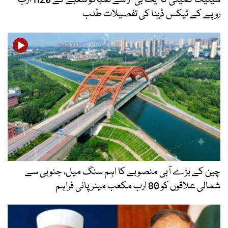
سینیٹ کمیٹی کا ایف بی آر سے تمباکو شعبے کے 1120 ارب
روپے کے ٹیکس ڈیٹا کی تفصیلات طلب
چین کے بڑے آبی منصوبے کا اہم سنگ میل، جنوبی سے
شمالی علاقوں کو 80 ارب مکعب میٹر پانی فراہم