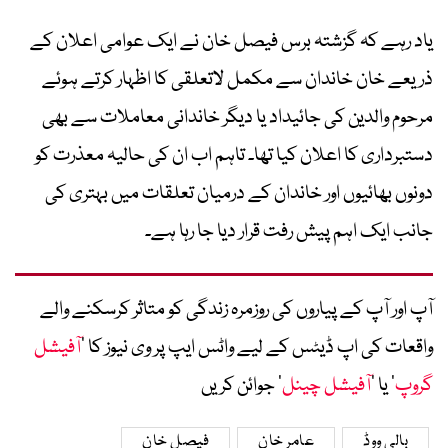
یاد رہے کہ گزشتہ برس فیصل خان نے ایک عوامی اعلان کے
ذریعے خان خاندان سے مکمل لاتعلقی کا اظہار کرتے ہوئے
مرحوم والدین کی جائیداد یا دیگر خاندانی معاملات سے بھی
دستبرداری کا اعلان کیا تھا۔ تاہم اب ان کی حالیہ معذرت کو
دونوں بھائیوں اور خاندان کے درمیان تعلقات میں بہتری کی
جانب ایک اہم پیش رفت قرار دیا جا رہا ہے۔
آپ اور آپ کے پیاروں کی روزمرہ زندگی کو متاثر کرسکنے والے
واقعات کی اپ ڈیٹس کے لیے واٹس ایپ پر وی نیوز کا ’
آفیشل
گروپ
‘ یا ’
آفیشل چینل
‘ جوائن کریں
بالی ووڈ
عامر خان
فیصل خان