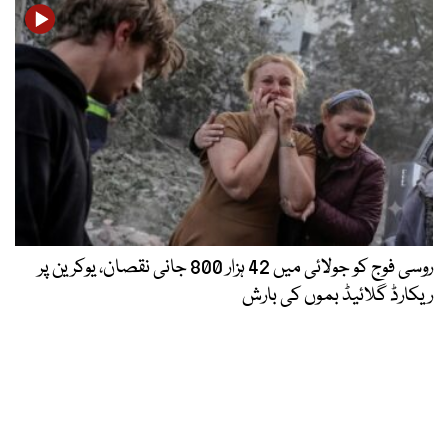
روسی فوج کو جولائی میں 42 ہزار 800 جانی نقصان، یوکرین پر
ریکارڈ گلائیڈ بموں کی بارش