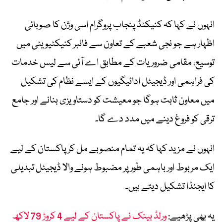
انہوں نے کہا کہ کنیکٹڈ پنجاب پروگرام اسی وژن کا صوبائی
اظہار ہے جو نجی شعبے کے تعاون سے فائبر کنیکٹیویٹی میں
توسیع، مقامی ضروریات کے مطابق اے آئی سے لیس خدمات
کی فراہمی اور ڈیجیٹل ادائیگیوں کے ایسے نظام کی تشکیل
میں معاون ثابت ہوگا جو معیشت کو دستاویزی بنانے اور جامع
ترقی کو فروغ دینے میں مدد دے گا۔
انہوں نے مزید کہا کہ یہ تمام منصوبے مل کر پاکستان کے لیے
ایک مربوط اور باہمی طور پر مضبوط ہونے والا ڈیجیٹل تبدیلی
کا ایجنڈا تشکیل دیتے ہیں۔
یہ بھی پڑھیے:
ورلڈ بینک نے پاکستان کے لیے 4 کروڑ 79 لاکھ