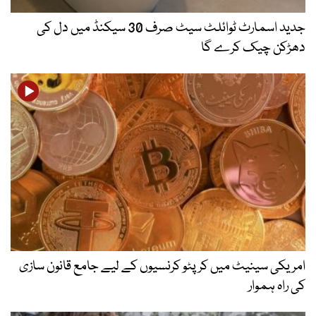
جدید اسمارٹ ٹوائلٹ سیٹ صرف 30 سیکنڈ میں دل کی
دھڑکن چیک کرے گا
امریکی سینیٹ میں کرپٹو کرنسیوں کے لیے جامع قانون سازی
کی راہ ہموار