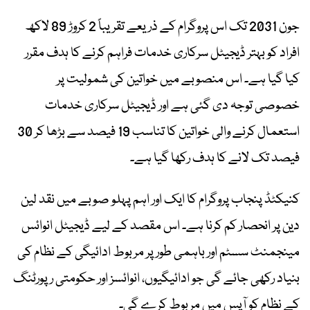
جون 2031 تک اس پروگرام کے ذریعے تقریباً 2 کروڑ 89 لاکھ
افراد کو بہتر ڈیجیٹل سرکاری خدمات فراہم کرنے کا ہدف مقرر
کیا گیا ہے۔ اس منصوبے میں خواتین کی شمولیت پر
خصوصی توجہ دی گئی ہے اور ڈیجیٹل سرکاری خدمات
استعمال کرنے والی خواتین کا تناسب 19 فیصد سے بڑھا کر 30
فیصد تک لانے کا ہدف رکھا گیا ہے۔
کنیکٹڈ پنجاب پروگرام کا ایک اور اہم پہلو صوبے میں نقد لین
دین پر انحصار کم کرنا ہے۔ اس مقصد کے لیے ڈیجیٹل انوائس
مینجمنٹ سسٹم اور باہمی طور پر مربوط ادائیگی کے نظام کی
بنیاد رکھی جائے گی جو ادائیگیوں، انوائسز اور حکومتی رپورٹنگ
کے نظام کو آپس میں مربوط کرے گی۔