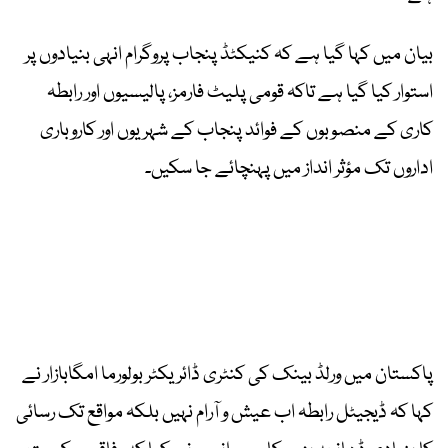
بیان میں کہا گیا ہے کہ کنیکٹڈ پنجاب پروگرام انہی بنیادوں پر
استوار کیا گیا ہے تاکہ قومی پلیٹ فارمز، پالیسیوں اور رابطہ
کاری کے منصوبوں کے فوائد پنجاب کے شہریوں اور کاروباری
اداروں تک مؤثر انداز میں پہنچائے جا سکیں۔
پاکستان میں ورلڈ بینک کی کنٹری ڈائریکٹر بولورما امگابازار نے
کہا کہ ڈیجیٹل رابطہ اب عیش و آرام نہیں بلکہ مواقع تک رسائی