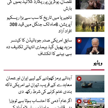
نقصان، یوکرین پر ریکارڈ گلائیڈ بموں کی
بارش
نائجیریا میں تاریخ کا سب سے بڑا ریسکیو
آپریشن، 6ماہ تک جنگل میں قید 308
افراد آزاد
سابق امریکی صدر جو بائیڈن کا کینسر
مزید پھیل گیا، بیماری انتہائی تکلیف دہ
ہے، بیٹے کا انکشاف
ویڈیو
آبنائے ہرمز کھولنے کے لیے ایران اور عمان
معاہدے کے قریب، تہران نے امریکی ناکہ
بندی ختم کرنے کی شرط رکھ دی
اگر عام آدمی کا احتساب ہوتا ہے تو وزرا
بھی قانون سے ماورا نہیں، اسلام آباد کے