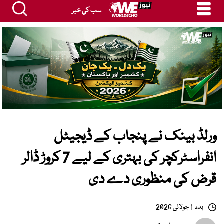
سب کی خبر
ورلڈ بینک نے پنجاب کے ڈیجیٹل
انفراسٹرکچر کی بہتری کے لیے 7 کروڑ ڈالر
قرض کی منظوری دے دی
بدھ 1 جولائی 2026