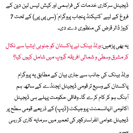
ڈیجیٹل سرکاری خدمات کی فراہمی اور کیش لیس لین دین کے
فروغ کے لیے ’کنیکٹڈ پنجاب پروگرام‘ (سی پی پی) کے تحت 7
کروڑ ڈالر قرض کی منظوری دے دی۔
یہ بھی پڑھیں:
ورلڈ بینک نے پاکستان کو جنوبی ایشیا سے نکال
کر مشرق وسطیٰ و شمالی افریقہ گروپ میں شامل کیوں کیا؟
ورلڈ بینک کی جانب سے جاری بیان کے مطابق یہ پروگرام
پاکستان کے وسیع تر قومی ڈیجیٹل ایجنڈے کے ساتھ ہم
آہنگ ہو کر کام کرے گا۔ وفاقی حکومت پہلے ہی ڈیجیٹل
اکانومی انہانسمنٹ پروجیکٹ (ڈیپ) کے ذریعے قومی سطح پر
ڈیجیٹل عوامی انفراسٹرکچر کی تعمیر میں سرمایہ کاری کر رہی
ہے۔