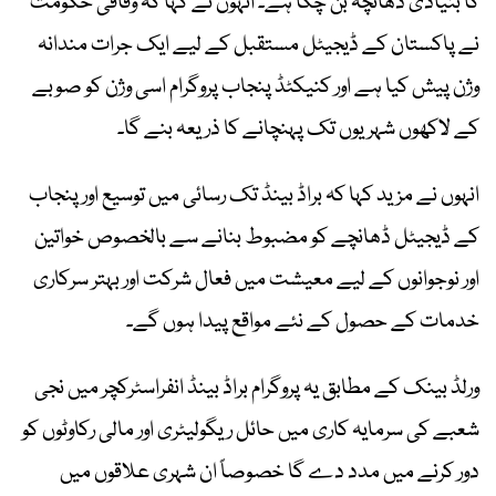
کا بنیادی ڈھانچہ بن چکا ہے۔ انہوں نے کہا کہ وفاقی حکومت
نے پاکستان کے ڈیجیٹل مستقبل کے لیے ایک جرات مندانہ
وژن پیش کیا ہے اور کنیکٹڈ پنجاب پروگرام اسی وژن کو صوبے
کے لاکھوں شہریوں تک پہنچانے کا ذریعہ بنے گا۔
انہوں نے مزید کہا کہ براڈ بینڈ تک رسائی میں توسیع اور پنجاب
کے ڈیجیٹل ڈھانچے کو مضبوط بنانے سے بالخصوص خواتین
اور نوجوانوں کے لیے معیشت میں فعال شرکت اور بہتر سرکاری
خدمات کے حصول کے نئے مواقع پیدا ہوں گے۔
ورلڈ بینک کے مطابق یہ پروگرام براڈ بینڈ انفراسٹرکچر میں نجی
شعبے کی سرمایہ کاری میں حائل ریگولیٹری اور مالی رکاوٹوں کو
دور کرنے میں مدد دے گا خصوصاً ان شہری علاقوں میں