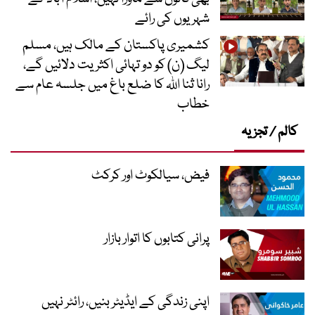
شہریوں کی رائے
کشمیری پاکستان کے مالک ہیں، مسلم
لیگ (ن) کو دو تہائی اکثریت دلائیں گے،
رانا ثنا اللہ کا ضلع باغ میں جلسہ عام سے
خطاب
کالم / تجزیہ
فیض، سیالکوٹ اور کرکٹ
پرانی کتابوں کا اتوار بازار
اپنی زندگی کے ایڈیٹر بنیں، رائٹر نہیں