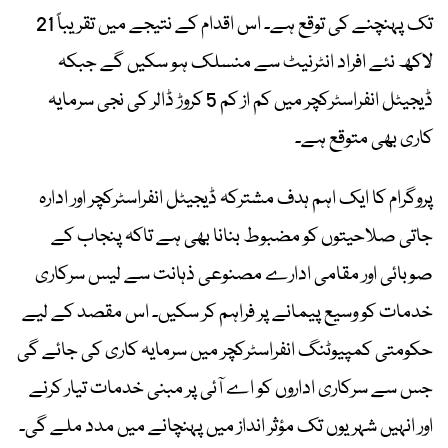
تک پہنچنے کی توقع ہے۔ اس اقدام کے نتیجے میں تقریباً 21
لاکھ نئے افراد انٹرنیٹ سے منسلک ہو سکیں گے جبکہ
ڈیجیٹل انفراسٹرکچر میں کم از کم 5 کروڑ ڈالر کی نجی سرمایہ
کاری بھی متوقع ہے۔
پروگرام کا ایک اہم ہدف مشترکہ ڈیجیٹل انفراسٹرکچر اور ادارہ
جاتی صلاحیتوں کو مضبوط بنانا بھی ہے تاکہ پنجاب کے
صوبائی اور مقامی ادارے مصنوعی ذہانت سے لیس سرکاری
خدمات کو وسیع پیمانے پر فراہم کر سکیں۔ اس مقصد کے لیے
حکومتی کمپیوٹنگ انفراسٹرکچر میں سرمایہ کاری کی جائے گی
جس سے سرکاری اداروں کو اے آئی پر مبنی خدمات تیار کرنے
اور انہیں شہریوں تک مؤثر انداز میں پہنچانے میں مدد ملے گی۔