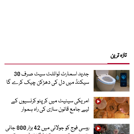
تازہ ترین
جدید اسمارٹ ٹوائلٹ سیٹ صرف 30
سیکنڈ میں دل کی دھڑکن چیک کرے گا
امریکی سینیٹ میں کرپٹو کرنسیوں کے
لیے جامع قانون سازی کی راہ ہموار
روسی فوج کو جولائی میں 42 ہزار 800 جانی