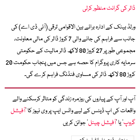
ڈالر کی گرانٹ منظور کرلی
ورلڈ بینک کے ادارہ برائے بین الاقوامی ترقی (آئی ڈی اے) کی
جانب سے فراہم کی جانے والی 7 کروڑ ڈالر کی مالی معاونت،
مجموعی طور پر 27 کروڑ 80 لاکھ ڈالر مالیت کے حکومتی
سرمایہ کاری پروگرام کا حصہ ہے جس میں پنجاب حکومت 20
کروڑ 80 لاکھ ڈالر کی مساوی فنڈنگ فراہم کرے گی۔
آپ اور آپ کے پیاروں کی روزمرہ زندگی کو متاثر کرسکنے والے
واقعات کی اپ ڈیٹس کے لیے واٹس ایپ پر وی نیوز کا ’
آفیشل
گروپ
‘ یا ’
آفیشل چینل
‘ جوائن کریں