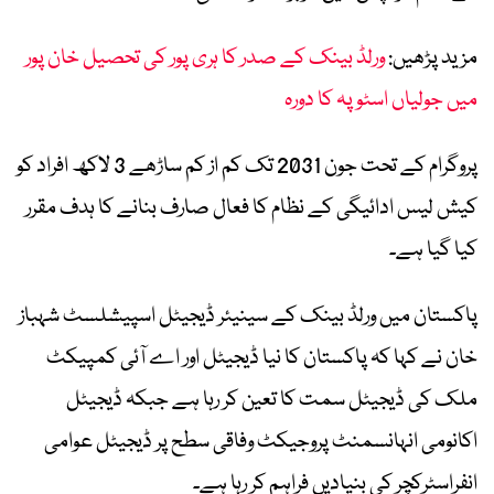
مزید پڑھیں:
ورلڈ بینک کے صدر کا ہری پور کی تحصیل خان پور
میں جولیاں اسٹوپہ کا دورہ
پروگرام کے تحت جون 2031 تک کم از کم ساڑھے 3 لاکھ افراد کو
کیش لیس ادائیگی کے نظام کا فعال صارف بنانے کا ہدف مقرر
کیا گیا ہے۔
پاکستان میں ورلڈ بینک کے سینیئر ڈیجیٹل اسپیشلسٹ شہباز
خان نے کہا کہ پاکستان کا نیا ڈیجیٹل اور اے آئی کمپیکٹ
ملک کی ڈیجیٹل سمت کا تعین کر رہا ہے جبکہ ڈیجیٹل
اکانومی انہانسمنٹ پروجیکٹ وفاقی سطح پر ڈیجیٹل عوامی
انفراسٹرکچر کی بنیادیں فراہم کر رہا ہے۔