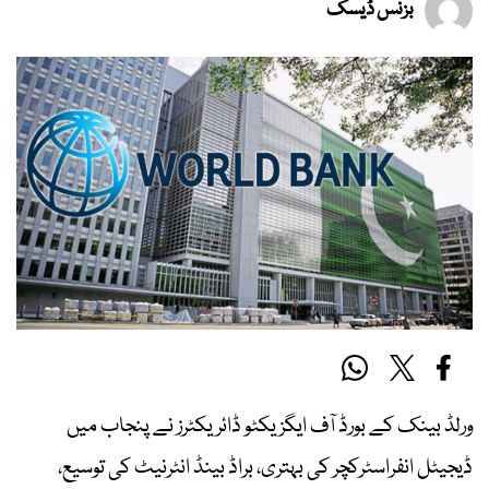
بزنس ڈیسک
ورلڈ بینک کے بورڈ آف ایگزیکٹو ڈائریکٹرز نے پنجاب میں
ڈیجیٹل انفراسٹرکچر کی بہتری، براڈ بینڈ انٹرنیٹ کی توسیع،