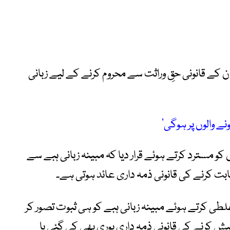
ان کے قانونی حقِ وراثت سے محروم کرنے کے لیے زبانی
ے والوں پر ہوگی‘
 مسترد کرتے ہوئے قرار دیا کہ مبینہ زبانی ہبے سے
 ثابت کرنے کی قانونی ذمہ داری عائد ہوتی ہے۔
غلطی کرتے ہوئے مبینہ زبانی ہبے کو ہی ثبوت تصور کر
پیش کرنے کی قانونی ذمہ داری پوری بھی کی گئی یا