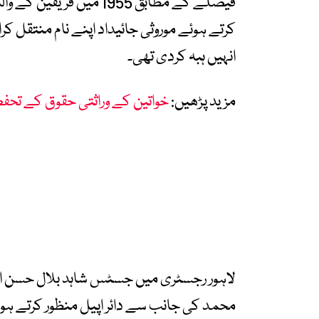
کرتے ہوئے موروثی جائیداد اپنے نام منتقل کرال
انہیں ہبہ کردی تھی۔
مزید پڑھیں:
خواتین کے وراثتی حقوق کے تحفظ
محمد کی جانب سے دائر اپیل منظور کرتے ہوئے 14 صفحات پر مشتمل فیصلہ جاری