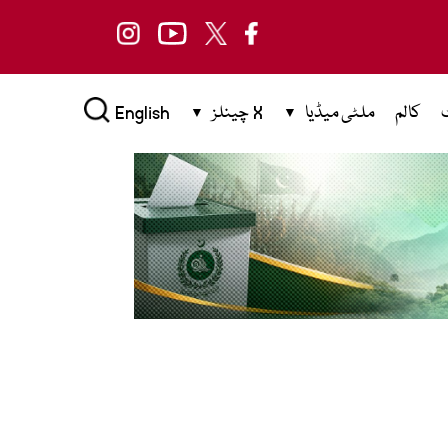
کالم
ملٹی میڈیا
X چینلز
English