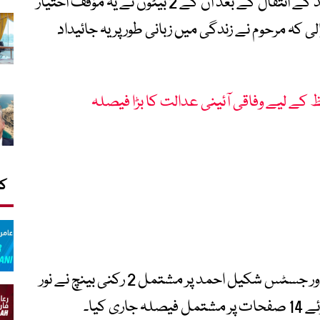
فیصلے کے مطابق 1955 میں فریقین کے والد کے انتقال کے بعد ان کے 2 بیٹوں نے یہ مؤقف اختیار
ی کہ مرحوم نے زندگی میں زبانی طور پر یہ جائیداد
 کے لیے وفاقی آئینی عدالت کا بڑا فیصلہ
کا
لاہور رجسٹری میں جسٹس شاہد بلال حسن اور جسٹس شکیل احمد پر مشتمل 2 رکنی بینچ نے نور
 کیا۔