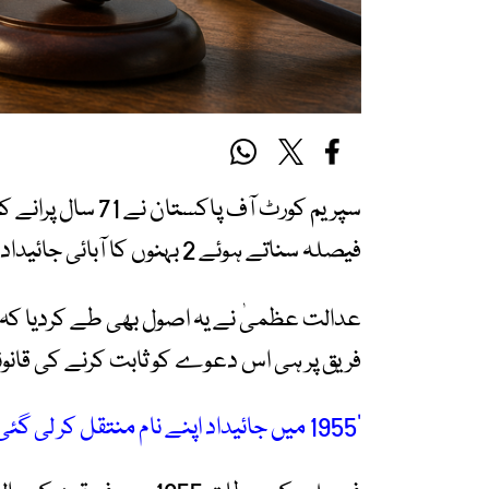
سپریم کورٹ آف پا
فیصلہ سناتے ہوئے 2 بہنوں کا آبائی جائیداد میں حصہ بحال کردیا۔
عدالت عظمیٰ نے یہ اصول بھی طے کردیا کہ زبا
فریق پر ہی اس دعوے کو ثابت کرنے کی قانون
’1955 میں جائیداد اپنے نام منتقل کر لی گئی‘