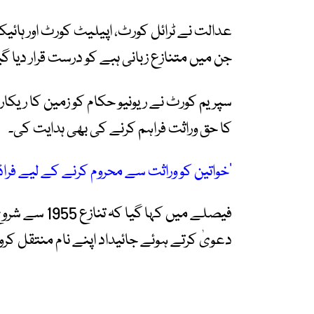
عدالت نے ٹرائل کورٹ، اپیلیٹ کورٹ اور ہائ
جن میں متنازع زبانی ہبے کو درست قرار دیا گیا
سپریم کورٹ نے ریونیو حکام کو زمین کا ریکار
کا حق وراثت فراہم کرنے کی بھی ہدایت کی۔
’خواتین کو وراثت سے محروم کرنے کے لیے فراڈ ک
دعویٰ کرتے ہوئے جائیداد اپنے نام منتقل کروا ل