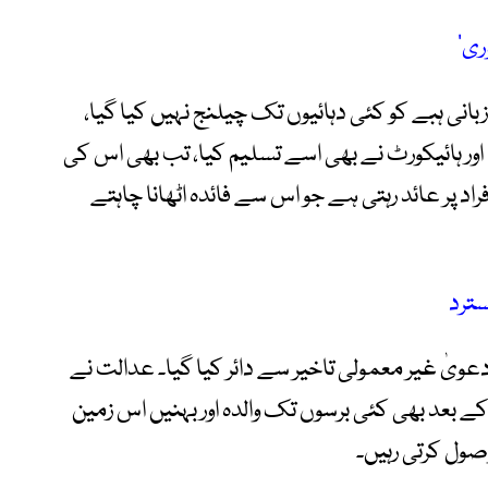
ری‘
زبانی ہبے کو کئی دہائیوں تک چیلنج نہیں کیا گیا،
اور ہائیکورٹ نے بھی اسے تسلیم کیا، تب بھی اس کی
اد پر عائد رہتی ہے جو اس سے فائدہ اٹھانا چاہتے
سترد
عویٰ غیر معمولی تاخیر سے دائر کیا گیا۔ عدالت نے
کے بعد بھی کئی برسوں تک والدہ اور بہنیں اس زمین
ول کرتی رہیں۔