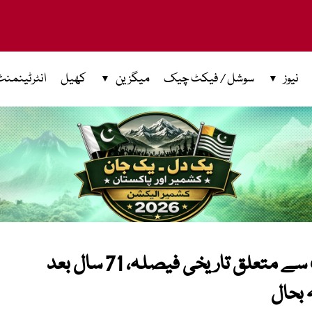
نیوز
سوشل / فیکٹ چیک
میگزین
کھیل
انٹرٹینمنٹ
سپریم کورٹ: خواتین کے حقِ وراثت سے متعلق تاریخی فیصلہ، 71 سال بعد