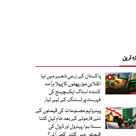
زہ ترین
پاکستان کے زرعی شعبے میں نیا
انقلابی موڑ، پھلوں کا پہلا برآمد
کنندہ اسٹاک ایکسچینج کی
فہرست پر لسٹنگ کے لیے تیار
پیٹرولیم مصنوعات کی قیمتوں کے
نئے فارمولے کے بعد خام تیل کتنا
سستا ہوا، پیٹرول اور ڈیزل کی
قیمتوں میں کتنی کمی آئی؟