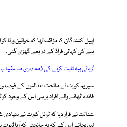
اپیل کنندگان کا مؤقف تھا کہ خواتین ورثا کو 
ہبے کی کہانی فراڈ کے ذریعے گھڑی گئی۔
’زبانی ہبہ ثابت کرنے کی ذمہ داری مستفید ہون
سپریم کورٹ نے ماتحت عدالتوں کے فیصلوں کو
فائدہ اٹھانے والے افراد پر ہی اس کے وجود کو
عدالت نے قرار دیا کہ ٹرائل کورٹ نے بنیادی 
لیا، بجائے اس کے کہ یہ جانچتی کہ آیا ثبوت 