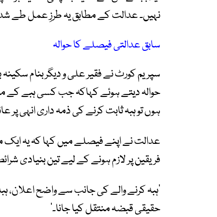
نہیں۔ عدالت کے مطابق یہ طرزِ عمل طے شدہ 
سابق عدالتی فیصلے کا حوالہ
سپریم کورٹ نے فقیر علی و دیگر بنام سکینہ
حوالہ دیتے ہوئے کہاکہ جب کسی ہبے کے مستفی
ہوں تو ہبہ ثابت کرنے کی ذمہ داری انہی پر عا
عدالت نے اپنے فیصلے میں کہا کہ یہ ایک 
فریقین پر لازم ہونے کے لیے تین بنیادی شرائط
’ہبہ کرنے والے کی جانب سے واضح اعلان، ہبہ 
حقیقی قبضہ منتقل کیا جانا۔‘