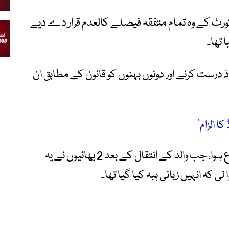
یکورٹ کے وہ تمام متفقہ فیصلے کالعدم قرار دے دیے
 تھا۔
ڈ درست کرنے اور دونوں بہنوں کو قانون کے مطابق ان
ا الزام‘
فیصلے میں کہا گیا کہ تنازع 1955 سے شروع ہوا، جب والد کے انتقال کے بعد 2 بھائیوں نے یہ
ی کہ انہیں زبانی ہبہ کیا گیا تھا۔