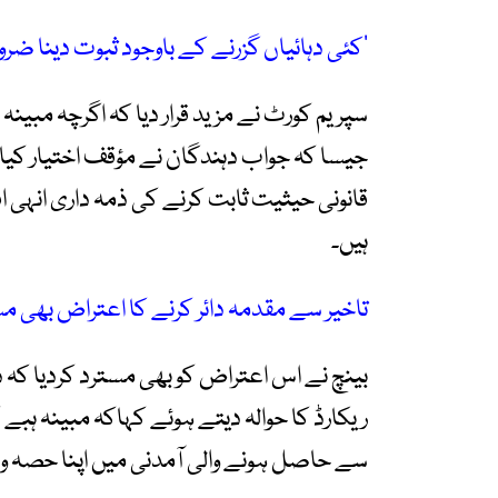
’کئی دہائیاں گزرنے کے باوجود ثبوت دینا ضرو
سپریم کورٹ نے مزید قرار دیا کہ اگرچہ مبینہ 
جیسا کہ جواب دہندگان نے مؤقف اختیار کیا 
قانونی حیثیت ثابت کرنے کی ذمہ داری انہی افر
ہیں۔
تاخیر سے مقدمہ دائر کرنے کا اعتراض بھی م
بینچ نے اس اعتراض کو بھی مسترد کردیا کہ د
ریکارڈ کا حوالہ دیتے ہوئے کہاکہ مبینہ ہبے 
سے حاصل ہونے والی آمدنی میں اپنا حصہ وص