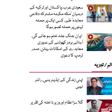
سعودی عرب، پاکستان اور ترکیہ کے
درمیان ’مکہ مکرمہ مشترکہ دفاعی
معاہدہ‘ طے، کسی ایک پر حملہ
تینوں پر حملہ تصور ہوگا
ایران جنگ جلد ختم ہو جائے گی،
آبنائے ہرمز کھولنے کے عبوری
معاہدے کے امکانات روشن، صدر
ٹرمپ کا دعویٰ
لم / تجزیہ
اپنی زندگی کے ایڈیٹر بنیں، رائٹر
نہیں
گلا سڑا نظام اور وزیر داخلہ کی تقریر