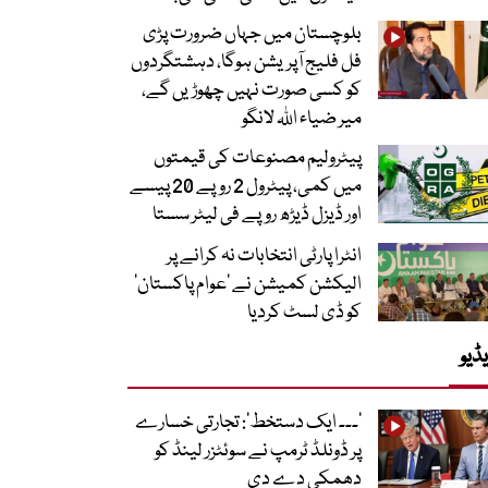
بلوچستان میں جہاں ضرورت پڑی
فل فلیج آپریشن ہوگا، دہشتگردوں
کو کسی صورت نہیں چھوڑیں گے،
میر ضیاء اللہ لانگو
پیٹرولیم مصنوعات کی قیمتوں
میں کمی، پیٹرول 2 روپے 20 پیسے
اور ڈیزل ڈیڑھ روپے فی لیٹر سستا
انٹرا پارٹی انتخابات نہ کرانے پر
الیکشن کمیشن نے ’عوام پاکستان‘
کو ڈی لسٹ کردیا
ڈیو
’۔۔۔ ایک دستخط‘: تجارتی خسارے
پر ڈونلڈ ٹرمپ نے سوئٹزر لینڈ کو
دھمکی دے دی