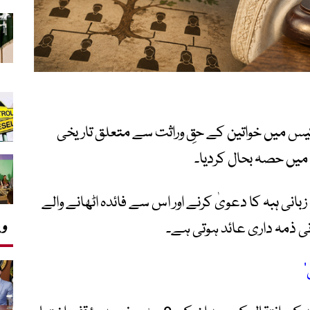
کستان نے 71 سال پرانے کیس میں خواتین کے حقِ وراثت سے متعلق تاریخی
نی ہبہ کا دعویٰ کرنے اور اس سے فائدہ اٹھانے والے
وی
ی ذمہ داری عائد ہوتی ہے۔