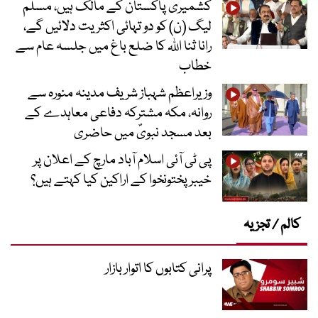
کشمیری پاکستان کے مالک ہیں، مسلم
لیگ (ن) کو دو تہائی اکثریت دلائیں گے،
رانا ثنا اللہ کا ضلع باغ میں جلسہ عام سے
خطاب
وزیراعظم شہباز شریف مدینہ منورہ سے
روانہ، مکہ مشترکہ دفاعی معاہدے کے
بعد مسجد نبویؐ میں حاضری
پی ٹی آئی اسلام آباد مارچ کے اعلان پر
خیبر پختونخوا کے اراکین کیا کہتے ہیں؟
کالم / تجزیہ
پرانی کتابوں کا اتوار بازار