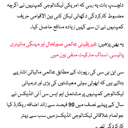
دلچسپ بات یہ رہی کہ امریکی ٹیکنالوجی کمپنیوں نے اگرچہ
مضبوط کارکردگی دکھائی لیکن کئی بین الاقوامی حریف
کمپنیوں نے ان سے کہیں زیادہ منافع حاصل کیا۔
یہ بھی پڑھیں:
غیر یقینی عالمی صورتحال اور مہنگی مانیٹری
پالیسی، اسٹاک مارکیٹ منفی زون میں
سی این بی سی کی رپورٹ کے مطابق عالمی مالیاتی اشاریے
بتاتے ہیں کہ ابھرتی ہوئی معیشتوں کی بڑی اور درمیانی
ٹیکنالوجی کمپنیوں پر مشتمل ایم ایس سی آئی انڈیکس نے
سال کے پہلے نصف میں 90 فیصد سے زائد اضافہ ریکارڈ کیا
جو تمام علاقائی ٹیکنالوجی انڈیکسز میں سب سے بہتر
کارکردگی تھی۔