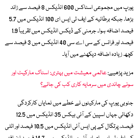
یورپ میں مجموعی اسٹاکس 600 انڈیکس 8 فیصد سے زائد
بڑھا، جبکہ برطانیہ کے ایف ٹی ایس ای 100 انڈیکس میں 5.7
فیصد اضافہ ہوا۔ جرمنی کے ڈیکس انڈیکس میں تقریباً 1.9
فیصد اور فرانس کے سی اے سی 40 انڈیکس میں 3 فیصد سے
کچھ زیادہ اضافہ دیکھنے میں آیا۔
مزید پڑھیے:
عالمی معیشت میں بہتری: اسٹاک مارکیٹ اور
سونے چاندی میں سرمایہ کاری کب کی جائے؟
جنوبی یورپ کی مارکیٹوں نے خطے میں نمایاں کارکردگی
دکھائی جہاں اسپین کے آئی بیکس 35 انڈیکس میں 12.5
فیصد، پرتگال کے پی ایس آئی انڈیکس میں 10.5 فیصد اور اٹلی