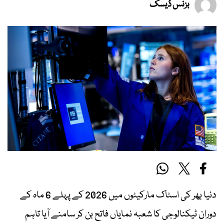
بزنس ڈیسک
دنیا بھر کی اسٹاک مارکیٹوں میں 2026 کے پہلے 6 ماہ کے
دوران ٹیکنالوجی کا شعبہ نمایاں فاتح بن کر سامنے آیا تاہم