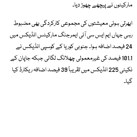
مارکیٹوں نے پیچھے چھوڑ دیا۔
ابھرتی ہوئی معیشتوں کی مجموعی کارکردگی بھی مضبوط
رہی جہاں ایم ایس سی آئی ایمرجنگ مارکیٹس انڈیکس میں
24 فیصد اضافہ ہوا۔ جنوبی کوریا کے کوسپی انڈیکس نے
101.1 فیصد کی غیرمعمولی چھلانگ لگائی جبکہ جاپان کے
نکیئی 225 انڈیکس میں تقریباً 39 فیصد اضافہ ریکارڈ کیا
گیا۔