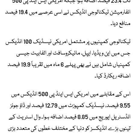
تک 23.4 فیصد اضافہ ہوا جبکہ امریکی ایس اینڈ پی 500
انفارمیشن ٹیکنالوجی انڈیکس نے اسی عرصے میں 19.4 فیصد
منافع دیا۔
ٹیکنالوجی کمپنیوں پر مشتمل امریکی نیسڈیک 100 انڈیکس
جس میں این ویڈیا، ایپل، مائیکروسافٹ اور الفابیٹ جیسی
کمپنیاں شامل ہیں نے بھی پہلے 6 ماہ میں تقریباً 19.9 فیصد
اضافہ ریکارڈ کیا۔
اس کے مقابلے میں امریکی ایس اینڈ پی 500 انڈیکس میں
9.55 فیصد، نیسڈیک کمپوزٹ میں 12.79 فیصد اور ڈاؤ جونز
انڈسٹریل ایوریج میں 8.85 فیصد اضافہ ہوا۔ وال اسٹریٹ کے
تینوں بڑے انڈیکسز کو دنیا کے مختلف خطوں کی متعدد بڑی