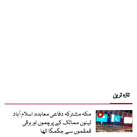
تازہ ترین
مکہ مشترکہ دفاعی معاہدہ: اسلام آباد
تینوں ممالک کے پرچموں اور برقی
قمقموں سے جگمگا اٹھا