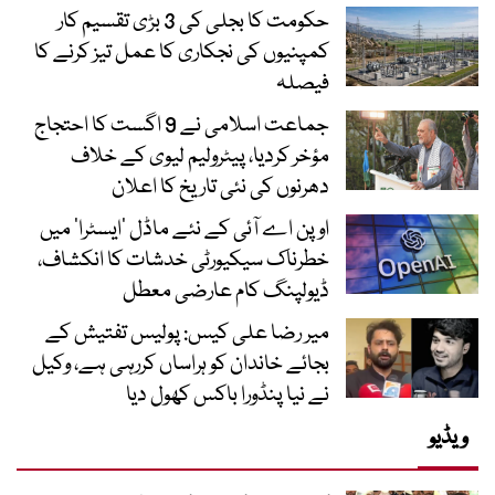
حکومت کا بجلی کی 3 بڑی تقسیم کار
کمپنیوں کی نجکاری کا عمل تیز کرنے کا
فیصلہ
جماعت اسلامی نے 9 اگست کا احتجاج
مؤخر کردیا، پیٹرولیم لیوی کے خلاف
دھرنوں کی نئی تاریخ کا اعلان
اوپن اے آئی کے نئے ماڈل ’ایسٹرا‘ میں
خطرناک سیکیورٹی خدشات کا انکشاف،
ڈیولپنگ کام عارضی معطل
میر رضا علی کیس: پولیس تفتیش کے
بجائے خاندان کو ہراساں کررہی ہے، وکیل
نے نیا پنڈورا باکس کھول دیا
ویڈیو