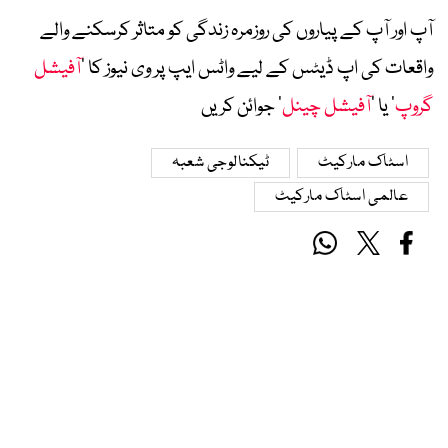
آپ اور آپ کے پیاروں کی روزمرہ زندگی کو متاثر کرسکنے والے
واقعات کی اپ ڈیٹس کے لیے واٹس ایپ پر وی نیوز کا ’
آفیشل
گروپ
‘ یا ’
آفیشل چینل
‘ جوائن کریں
اسٹاک مارکیٹ
ٹیکنالوجی شعبہ
عالمی اسٹاک مارکیٹ