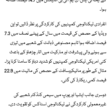
کے ایف ٹی ایس ای ایم آئی بی انڈیکس میں 14.7 فیصد اضافہ
ہوا۔
انفرادی ٹیکنالوجی کمپنیوں کی کارکردگی پر نظر ڈالیں تو این
ویڈیا کے حصص کی قیمت میں سال کے پہلے نصف میں 7.3
فیصد اضافہ ہوا تاہم مصنوعی ذہانت کے شعبے میں تیزی
سے ہونے والی پیشرفت اور مارکیٹ میں اتار چڑھاؤ کے باعث
کئی امریکی ٹیکنالوجی کمپنیوں کو شدید دباؤ کا سامنا کرنا پڑا۔
مثال کے طور پر مائیکروسافٹ کے حصص کی مالیت میں 22.9
فیصد کمی ریکارڈ کی گئی۔
دوسری جانب ایشیا اور یورپ میں سیمی کنڈکٹر شعبے کی
غیرمعمولی کارکردگی نے ٹیکنالوجی اسٹاکس کو تقویت دی۔