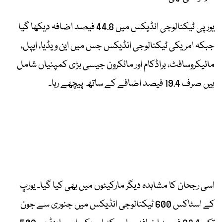
یورپی ٹیکنالوجی انڈیکس میں 44.8 فیصد اضافہ دیکھا گیا
جبکہ امریکی ٹیکنالوجی انڈیکس جس میں این ویڈیا، ایپل،
مائیکروسافٹ، براڈکام اور مائکرون جیسی بڑی کمپنیاں شامل
ہیں صرف 19.4 فیصد اضافے کے ساتھ پیچھے رہا۔
اسی رجحان کا مشاہدہ دیگر مارکیٹوں میں بھی کیا گیا۔ یورپ
کے اسٹاکس 600 ٹیکنالوجی انڈیکس میں جنوری سے جون