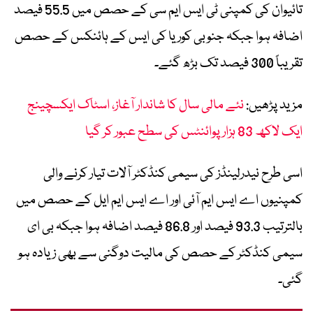
تائیوان کی کمپنی ٹی ایس ایم سی کے حصص میں 55.5 فیصد
اضافہ ہوا جبکہ جنوبی کوریا کی ایس کے ہائنکس کے حصص
تقریباً 300 فیصد تک بڑھ گئے۔
مزید پڑھیں:
نئے مالی سال کا شاندار آغاز، اسٹاک ایکسچینج
ایک لاکھ 83 ہزار پوائنٹس کی سطح عبور کر گیا
اسی طرح نیدرلینڈز کی سیمی کنڈکٹر آلات تیار کرنے والی
کمپنیوں اے ایس ایم آئی اور اے ایس ایم ایل کے حصص میں
بالترتیب 93.3 فیصد اور 86.8 فیصد اضافہ ہوا جبکہ بی ای
سیمی کنڈکٹر کے حصص کی مالیت دوگنی سے بھی زیادہ ہو
گئی۔