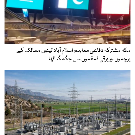
مکہ مشترکہ دفاعی معاہدہ: اسلام آباد تینوں ممالک کے
پرچموں اور برقی قمقموں سے جگمگا اٹھا