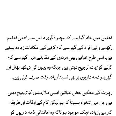
تحقیق میں بتایا گیا ہے کہ بیچلر ڈگری یا اس سے اعلیٰ تعلیم
رکھنے والے افراد کے گھر سے کام کرنے کے امکانات زیادہ ہوتے
ہیں۔ اسی طرح خواتین بھی مردوں کے مقابلے میں گھر سے کام
کرنے کو زیادہ ترجیح دیتی ہیں جبکہ وہ بچوں کی دیکھ بھال اور
گھریلو ذمہ داریوں پر بھی نسبتاً زیادہ وقت صرف کرتی ہیں۔
رپورٹ کے مطابق بعض خواتین ایسی ملازمتوں کو ترجیح دیتی
ہیں جن میں تنخواہ نسبتاً کم ہو لیکن کام کے اوقات اور طریقہ
کار میں زیادہ لچک موجود ہو تاکہ وہ خاندانی ذمہ داریوں کو