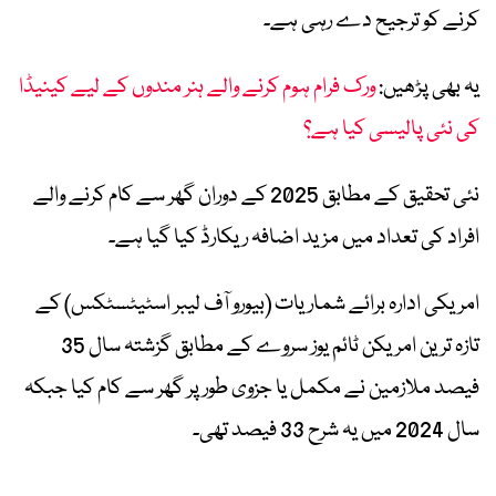
کرنے کو ترجیح دے رہی ہے۔
یہ بھی پڑھیں:
ورک فرام ہوم کرنے والے ہنر مندوں کے لیے کینیڈا
کی نئی پالیسی کیا ہے؟
نئی تحقیق کے مطابق 2025 کے دوران گھر سے کام کرنے والے
افراد کی تعداد میں مزید اضافہ ریکارڈ کیا گیا ہے۔
امریکی ادارہ برائے شماریات (بیورو آف لیبر اسٹیٹسٹکس) کے
تازہ ترین امریکن ٹائم یوز سروے کے مطابق گزشتہ سال 35
فیصد ملازمین نے مکمل یا جزوی طور پر گھر سے کام کیا جبکہ
سال 2024 میں یہ شرح 33 فیصد تھی۔