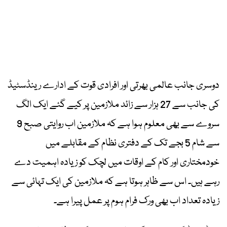
دوسری جانب عالمی بھرتی اور افرادی قوت کے ادارے رینڈسٹیڈ
کی جانب سے 27 ہزار سے زائد ملازمین پر کیے گئے ایک الگ
سروے سے بھی معلوم ہوا ہے کہ ملازمین اب روایتی صبح 9
سے شام 5 بجے تک کے دفتری نظام کے مقابلے میں
خودمختاری اور کام کے اوقات میں لچک کو زیادہ اہمیت دے
رہے ہیں۔ اس سے ظاہر ہوتا ہے کہ ملازمین کی ایک تہائی سے
زیادہ تعداد اب بھی ورک فرام ہوم پر عمل پیرا ہے۔