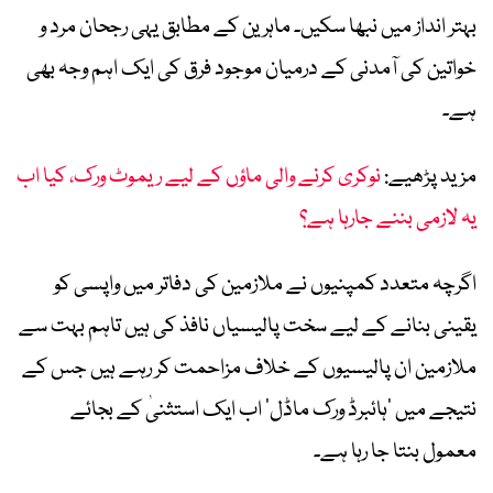
بہتر انداز میں نبھا سکیں۔ ماہرین کے مطابق یہی رجحان مرد و
خواتین کی آمدنی کے درمیان موجود فرق کی ایک اہم وجہ بھی
ہے۔
مزید پڑھیے:
نوکری کرنے والی ماؤں کے لیے ریموٹ ورک، کیا اب
یہ لازمی بننے جارہا ہے؟
اگرچہ متعدد کمپنیوں نے ملازمین کی دفاتر میں واپسی کو
یقینی بنانے کے لیے سخت پالیسیاں نافذ کی ہیں تاہم بہت سے
ملازمین ان پالیسیوں کے خلاف مزاحمت کر رہے ہیں جس کے
نتیجے میں ’ہائبرڈ ورک ماڈل‘ اب ایک استثنیٰ کے بجائے
معمول بنتا جا رہا ہے۔