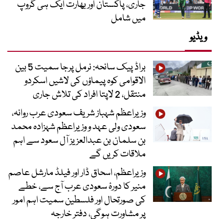
جاری، پاکستان اور بھارت ایک ہی گروپ
میں شامل
ویڈیو
براڈ پیک سانحہ: نرمل پرجا سمیت 5 بین
الاقوامی کوہ پیماؤں کی لاشیں اسکردو
منتقل، 2 لاپتا افراد کی تلاش جاری
وزیراعظم شہباز شریف سعودی عرب روانہ،
سعودی ولی عہد و وزیراعظم شہزادہ محمد
بن سلمان بن عبدالعزیز آل سعود سے اہم
ملاقات کریں گے
وزیراعظم، اسحاق ڈار اور فیلڈ مارشل عاصم
منیر کا دورۂ سعودی عرب آج سے، خطے
کی صورتحال اور فلسطین سمیت اہم امور
پر مشاورت ہوگی، دفتر خارجہ