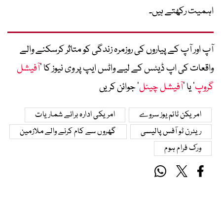
اہمیت رکھتے ہیں۔
آپ اور آپ کے پیاروں کی روزمرہ زندگی کو متاثر کرسکنے والے
واقعات کی اپ ڈیٹس کے لیے واٹس ایپ پر وی نیوز کا ’
آفیشل
گروپ
‘ یا ’
آفیشل چینل
‘ جوائن کریں
امریکن ٹائم یوز سروے
امریکی ادارہ برائے شماریات
ریٹرن ٹو آفس پالیسی
گھروں سے کام کرنے والے ملازمین
ورک فرام ہوم