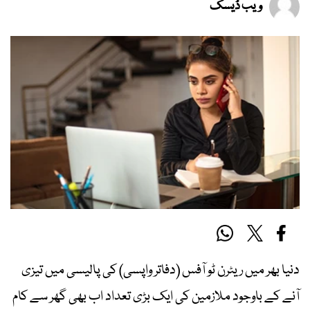
ویب ڈیسک
دنیا بھر میں ریٹرن ٹو آفس (دفاتر واپسی) کی پالیسی میں تیزی
آنے کے باوجود ملازمین کی ایک بڑی تعداد اب بھی گھر سے کام