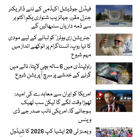
فیڈرل جوڈیشل اکیڈمی کے نئے ڈائریکٹر
جنرل مقرر، جہانزیب شنواری یکم اکتوبر
سے ذمہ داریاں سنبھالیں گے
’جنریشن زی ووٹرز‘ کو لبانے کے لیے مودی
کا نیا روپ، انسٹاگرام پر انوکھے انداز میں
مہم شروع
راولپنڈی میں 6 سالہ بچی لاپتا، نالے میں
گرنے کے خدشے پر سرچ آپریشن شروع
امریکا کو ایران سے معاہدے کی امید:
تھوڑا وقت لگے گا لیکن سب ٹھیک
ہوجائے گا، امریکی نائب صدر جے ڈی
وینس
ویمنز ٹی 20 ایشیا کپ 2026 کا شیڈول