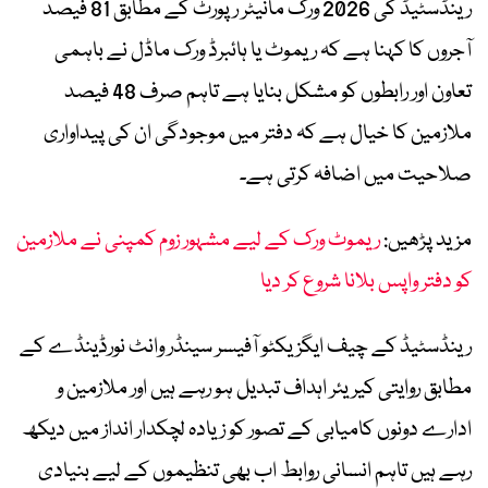
رینڈسٹیڈ کی 2026 ورک مانیٹر رپورٹ کے مطابق 81 فیصد
آجروں کا کہنا ہے کہ ریموٹ یا ہائبرڈ ورک ماڈل نے باہمی
تعاون اور رابطوں کو مشکل بنایا ہے تاہم صرف 48 فیصد
ملازمین کا خیال ہے کہ دفتر میں موجودگی ان کی پیداواری
صلاحیت میں اضافہ کرتی ہے۔
مزید پڑھیں:
ریموٹ ورک کے لیے مشہور زوم کمپنی نے ملازمین
کو دفتر واپس بلانا شروع کر دیا
رینڈسٹیڈ کے چیف ایگزیکٹو آفیسر سینڈر وانٹ نورڈینڈے کے
مطابق روایتی کیریئر اہداف تبدیل ہو رہے ہیں اور ملازمین و
ادارے دونوں کامیابی کے تصور کو زیادہ لچکدار انداز میں دیکھ
رہے ہیں تاہم انسانی روابط اب بھی تنظیموں کے لیے بنیادی