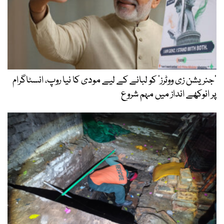
’جنریشن زی ووٹرز‘ کو لبانے کے لیے مودی کا نیا روپ، انسٹاگرام
پر انوکھے انداز میں مہم شروع