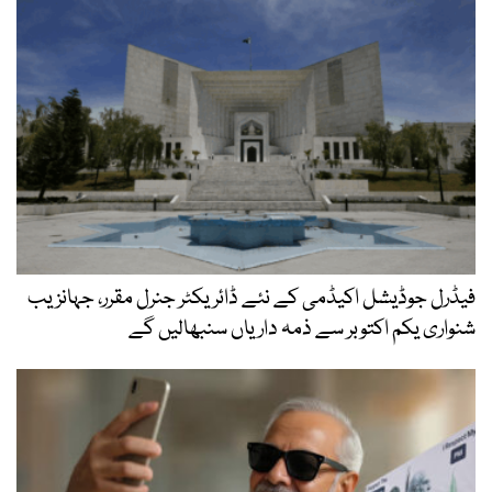
فیڈرل جوڈیشل اکیڈمی کے نئے ڈائریکٹر جنرل مقرر، جہانزیب
شنواری یکم اکتوبر سے ذمہ داریاں سنبھالیں گے