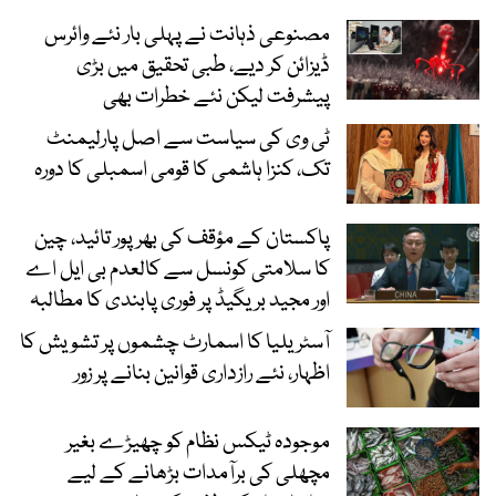
مصنوعی ذہانت نے پہلی بار نئے وائرس
ڈیزائن کر دیے، طبی تحقیق میں بڑی
پیشرفت لیکن نئے خطرات بھی
ٹی وی کی سیاست سے اصل پارلیمنٹ
تک، کنزا ہاشمی کا قومی اسمبلی کا دورہ
پاکستان کے مؤقف کی بھرپور تائید، چین
کا سلامتی کونسل سے کالعدم بی ایل اے
اور مجید بریگیڈ پر فوری پابندی کا مطالبہ
آسٹریلیا کا اسمارٹ چشموں پر تشویش کا
اظہار، نئے رازداری قوانین بنانے پر زور
موجودہ ٹیکس نظام کو چھیڑے بغیر
مچھلی کی برآمدات بڑھانے کے لیے