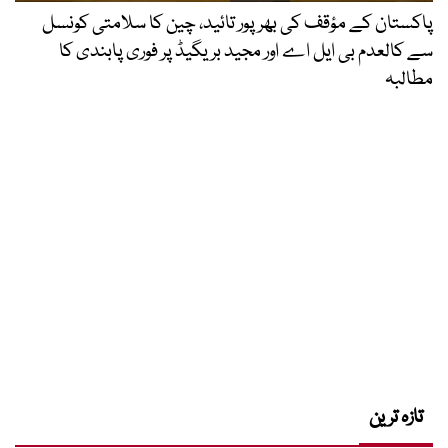
پاکستان کے مؤقف کی بھرپور تائید، چین کا سلامتی کونسل
سے کالعدم بی ایل اے اور مجید بریگیڈ پر فوری پابندی کا
مطالبہ
تازہ ترین