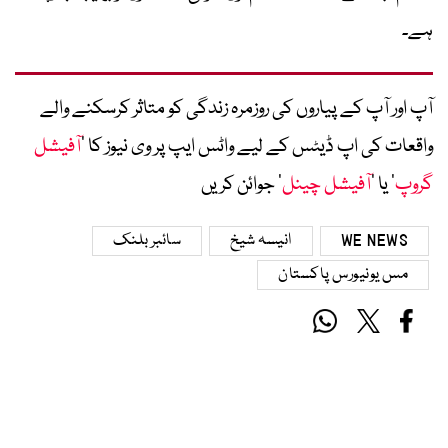
ہے۔
آپ اور آپ کے پیاروں کی روزمرہ زندگی کو متاثر کرسکنے والے
واقعات کی اپ ڈیٹس کے لیے واٹس ایپ پر وی نیوز کا ’
آفیشل
گروپ
‘ یا ’
آفیشل چینل
‘ جوائن کریں
WE NEWS
انیسہ شیخ
سائبر بلنک
مس یونیورس پاکستان