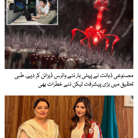
مصنوعی ذہانت نے پہلی بار نئے وائرس ڈیزائن کر دیے، طبی
تحقیق میں بڑی پیشرفت لیکن نئے خطرات بھی