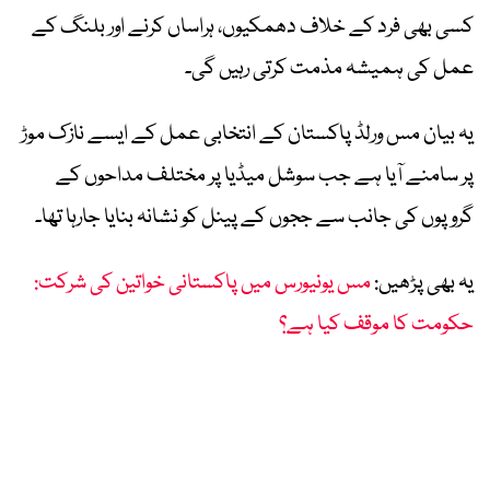
کسی بھی فرد کے خلاف دھمکیوں، ہراساں کرنے اور بلنگ کے
عمل کی ہمیشہ مذمت کرتی رہیں گی۔
یہ بیان مس ورلڈ پاکستان کے انتخابی عمل کے ایسے نازک موڑ
پر سامنے آیا ہے جب سوشل میڈیا پر مختلف مداحوں کے
گروپوں کی جانب سے ججوں کے پینل کو نشانہ بنایا جارہا تھا۔
یہ بھی پڑھیں:
مس یونیورس میں پاکستانی خواتین کی شرکت:
حکومت کا موقف کیا ہے؟