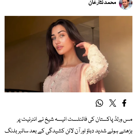
محمد نثار خان
مس ورلڈ پاکستان کی فائنلسٹ انیسہ شیخ نے انٹرنیٹ پر
بڑھتے ہوئے شدید دباؤ اور آن لائن کشیدگی کے بعد سائبر بلنگ