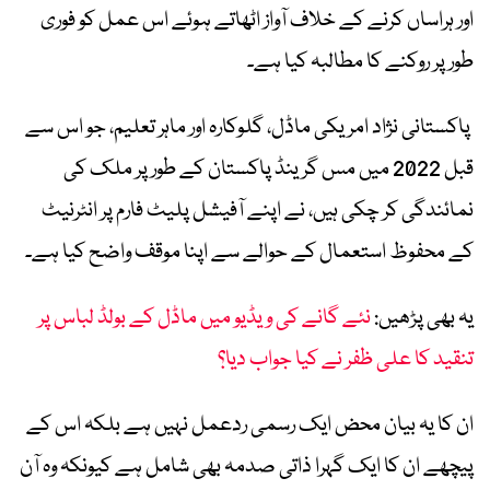
اور ہراساں کرنے کے خلاف آواز اٹھاتے ہوئے اس عمل کو فوری
طور پر روکنے کا مطالبہ کیا ہے۔
پاکستانی نژاد امریکی ماڈل، گلوکارہ اور ماہر تعلیم، جو اس سے
قبل 2022 میں مس گرینڈ پاکستان کے طور پر ملک کی
نمائندگی کر چکی ہیں، نے اپنے آفیشل پلیٹ فارم پر انٹرنیٹ
کے محفوظ استعمال کے حوالے سے اپنا موقف واضح کیا ہے۔
یہ بھی پڑھیں:
نئے گانے کی ویڈیو میں ماڈل کے بولڈ لباس پر
تنقید کا علی ظفر نے کیا جواب دیا؟
ان کا یہ بیان محض ایک رسمی ردعمل نہیں ہے بلکہ اس کے
پیچھے ان کا ایک گہرا ذاتی صدمہ بھی شامل ہے کیونکہ وہ آن