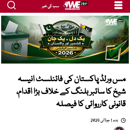
سب کی خبر
مس ورلڈ پاکستان کی فائنلسٹ انیسہ
شیخ کا سائبر بلنگ کے خلاف بڑا اقدام،
قانونی کارروائی کا فیصلہ
بدھ 1 جولائی 2026