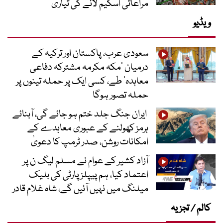
مراعاتی اسکیم لانے کی تیاری
ویڈیو
سعودی عرب، پاکستان اور ترکیہ کے
درمیان ’مکہ مکرمہ مشترکہ دفاعی
معاہدہ‘ طے، کسی ایک پر حملہ تینوں پر
حملہ تصور ہوگا
ایران جنگ جلد ختم ہو جائے گی، آبنائے
ہرمز کھولنے کے عبوری معاہدے کے
امکانات روشن، صدر ٹرمپ کا دعویٰ
آزاد کشیر کے عوام نے مسلم لیگ ن پر
اعتماد کیا، ہم پیپلز پارٹی کی بلیک
میلنگ میں نہیں آئیں گے، شاہ غلام قادر
کالم / تجزیہ