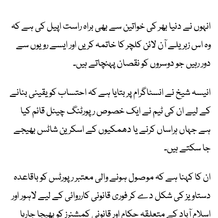
انہوں نے دنیا بھر کی خواتین سے بھی براہ راست اپیل کی ہے کہ
وہ اس زہریلے آن لائن کلچر کا خاتمہ کریں اور ایسے رویوں سے
دور رہیں جو دوسروں کو نقصان پہنچاتے ہیں۔
انیسہ شیخ نے انسٹاگرام پر بتایا ہے کہ احتساب کو یقینی بنانے
کے لیے ان کی ٹیم نے ایک خصوص رپورٹنگ چینل قائم کیا
ہے جہاں ہراساں کرنے یا دھمکیوں کے اسکرین شاٹس بھیجے
جا سکتے ہیں۔
ان کا کہنا ہے کہ موصول ہونے والی معتبر رپورٹس کو باقاعدہ
دستاویز کی شکل دے کر فوری قانونی کارروائی کے لیے لاہور اور
اسلام آباد کے متعلقہ حکام اور قانونی کمشنرز کو بھیجا جارہا