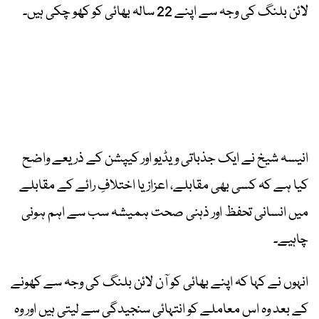
لائن بلنگ کی وجہ سے اپنے 22 سالہ بھائی کو کھو چکی ہیں۔
انیسہ شیخ نے ایک جذباتی ویڈیو اور کیپشن کے ذریعے واضح
کیا ہے کہ کسی بھی مقابلے، اعزاز یا اختلافِ رائے کے مقابلے
میں انسانی تحفظ اور ذہنی صحت ہمیشہ سب سے اہم ہونی
چاہیے۔
انہوں نے کہا کہ اپنے بھائی کو آن لائن بلنگ کی وجہ سے کھونے
کے بعد وہ اس معاملے کو انتہائی سنجیدگی سے لیتی ہیں اور وہ