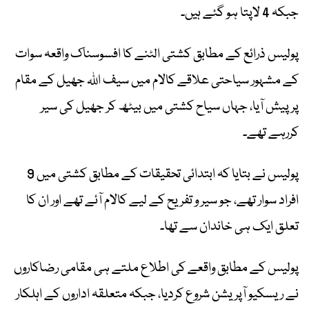
جبکہ 4 لاپتا ہو گئے ہیں۔
پولیس ذرائع کے مطابق کشتی الٹنے کا افسوسناک واقعہ سوات
کے مشہور سیاحتی علاقے کالام میں سیف اللہ جھیل کے مقام
پر پیش آیا، جہاں سیاح کشتی میں بیٹھ کر جھیل کی سیر
کررہے تھے۔
پولیس نے بتایا کہ ابتدائی تحقیقات کے مطابق کشتی میں 9
افراد سوار تھے، جو سیر و تفریح کے لیے کالام آئے تھے اور ان کا
تعلق ایک ہی خاندان سے تھا۔
پولیس کے مطابق واقعے کی اطلاع ملتے ہی مقامی رضاکاروں
نے ریسکیو آپریشن شروع کردیا، جبکہ متعلقہ اداروں کے اہلکار