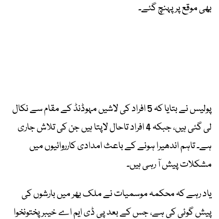
بھی موقع پر پہنچ گئے۔
پولیس نے بتایا کہ 5 افراد کی لاشیں مہوڈنڈ کے مقام سے نکال
لی گئی ہیں، جبکہ 4 افراد تاحال لاپتا ہیں جن کی تلاش جاری
ہے۔ تاہم اندھیرا ہونے کے باعث امدادی کارروائیوں میں
مشکلات پیش آ رہی ہیں۔
یاد رہے کہ محکمہ موسمیات نے ملک بھر میں بارشوں کی
پیش گوئی کی ہے، جس کے بعد پی ڈی ایم اے خیبرپختونخوا