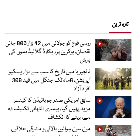
تازہ ترین
روسی فوج کو جولائی میں 42 ہزار 800 جانی
نقصان، یوکرین پر ریکارڈ گلائیڈ بموں کی
بارش
نائجیریا میں تاریخ کا سب سے بڑا ریسکیو
آپریشن، 6ماہ تک جنگل میں قید 308
افراد آزاد
سابق امریکی صدر جو بائیڈن کا کینسر
مزید پھیل گیا، بیماری انتہائی تکلیف دہ
ہے، بیٹے کا انکشاف
مون سون ہوائیں بالائی و مشرقی علاقوں