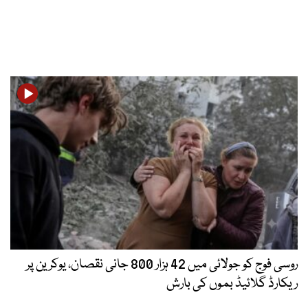
روسی فوج کو جولائی میں 42 ہزار 800 جانی نقصان، یوکرین پر
ریکارڈ گلائیڈ بموں کی بارش