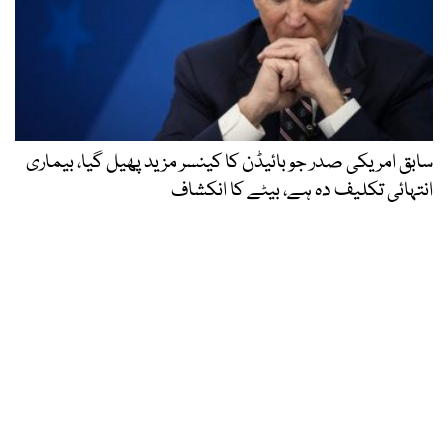
سابق امریکی صدر جو بائیڈن کا کینسر مزید پھیل گیا، بیماری
انتہائی تکلیف دہ ہے، بیٹے کا انکشاف