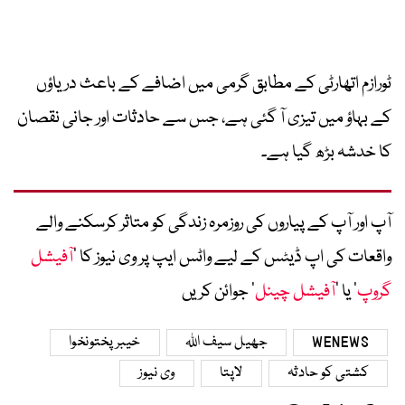
ٹورازم اتھارٹی کے مطابق گرمی میں اضافے کے باعث دریاؤں
کے بہاؤ میں تیزی آ گئی ہے، جس سے حادثات اور جانی نقصان
کا خدشہ بڑھ گیا ہے۔
آپ اور آپ کے پیاروں کی روزمرہ زندگی کو متاثر کرسکنے والے
واقعات کی اپ ڈیٹس کے لیے واٹس ایپ پر وی نیوز کا ’
آفیشل
گروپ
‘ یا ’
آفیشل چینل
‘ جوائن کریں
WENEWS
جھیل سیف اللہ
خیبرپختونخوا
کشتی کو حادثہ
لاپتا
وی نیوز