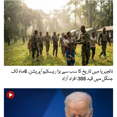
نائجیریا میں تاریخ کا سب سے بڑا ریسکیو آپریشن، 6ماہ تک
جنگل میں قید 308 افراد آزاد