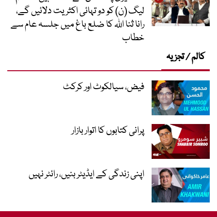
لیگ (ن) کو دو تہائی اکثریت دلائیں گے،
رانا ثنا اللہ کا ضلع باغ میں جلسہ عام سے
خطاب
کالم / تجزیہ
فیض، سیالکوٹ اور کرکٹ
پرانی کتابوں کا اتوار بازار
اپنی زندگی کے ایڈیٹر بنیں، رائٹر نہیں