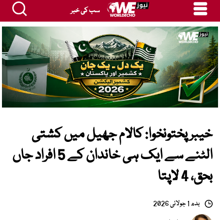
سب کی خبر
خیبر پختونخوا: کالام جھیل میں کشتی
الٹنے سے ایک ہی خاندان کے 5 افراد جاں
بحق، 4 لاپتا
بدھ 1 جولائی 2026