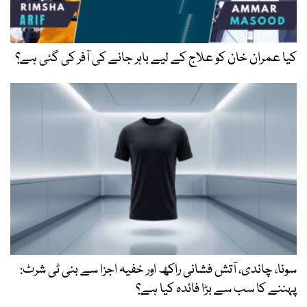
کیا عمران خان کو علاج کے لیے باہر جانے کی آفر کی گئی ہے؟
سونا، چاندی، آتش فشانی راکھ اور خفیہ اجزا سے بنی ٹی شرٹ:
پہننے کا سب سے بڑا فائدہ کیا ہے؟