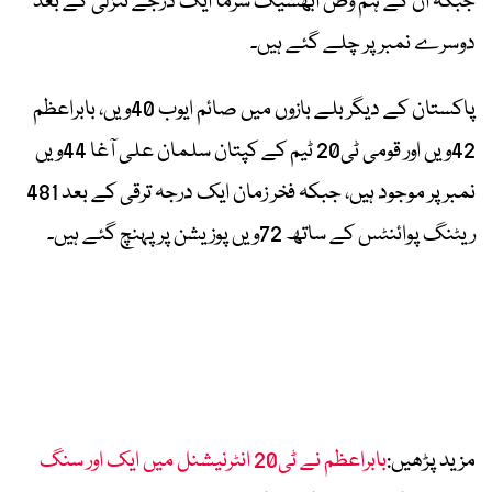
جبکہ ان کے ہم وطن ابھشیک شرما ایک درجے تنزلی کے بعد
دوسرے نمبر پر چلے گئے ہیں۔
پاکستان کے دیگر بلے بازوں میں صائم ایوب 40ویں، بابراعظم
42ویں اور قومی ٹی20 ٹیم کے کپتان سلمان علی آغا 44ویں
نمبر پر موجود ہیں، جبکہ فخر زمان ایک درجہ ترقی کے بعد 481
ریٹنگ پوائنٹس کے ساتھ 72ویں پوزیشن پر پہنچ گئے ہیں۔
مزید پڑھیں:
بابراعظم نے ٹی20 انٹرنیشنل میں ایک اور سنگ