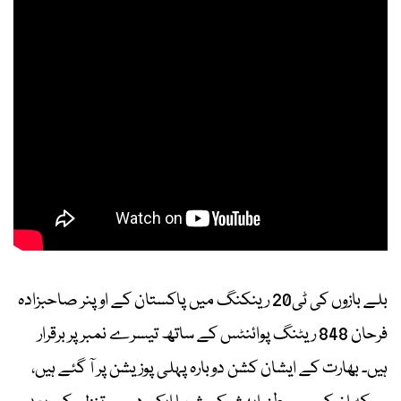
بلے بازوں کی ٹی20 رینکنگ میں پاکستان کے اوپنر صاحبزادہ
فرحان 848 ریٹنگ پوائنٹس کے ساتھ تیسرے نمبر پر برقرار
ہیں۔ بھارت کے ایشان کشن دوبارہ پہلی پوزیشن پر آ گئے ہیں،