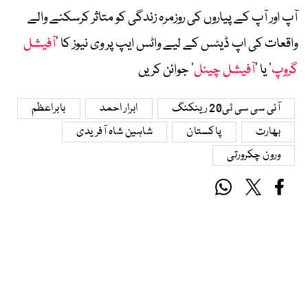
آپ اور آپ کے پیاروں کی روزمرہ زندگی کو متاثر کرسکنے والے
واقعات کی اپ ڈیٹس کے لیے واٹس ایپ پر وی نیوز کا ’
آفیشل
گروپ
‘ یا ’
آفیشل چینل
‘ جوائن کریں
آئی سی سی ٹی20 رینکنگ
ابرار احمد
بابراعظم
بھارت
پاکستان
شاہین شاہ آفریدی
ورون چکرورتی