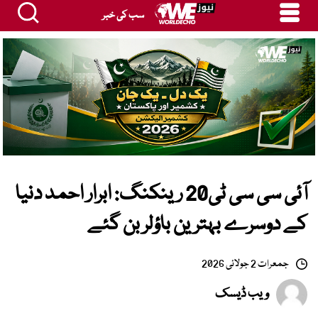
سب کی خبر
آئی سی سی ٹی20 رینکنگ: ابرار احمد دنیا
کے دوسرے بہترین باؤلر بن گئے
جمعرات 2 جولائی 2026
ویب ڈیسک