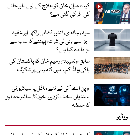
کیا عمران خان کو علاج کے لیے باہر جانے
کی آفر کی گئی ہے؟
سونا، چاندی، آتش فشانی راکھ اور خفیہ
اجزا سے بنی ٹی شرٹ: پہننے کا سب سے
بڑا فائدہ کیا ہے؟
سابق اولمپیئن رحیم خان کو پاکستان کی
ہاکی ورلڈ کپ میں کامیابی پر شکوک
اوپن اے آئی نے نئے ماڈل پر سیکیورٹی
پابندیاں سخت کردیں، خودکار سائبر حملوں
کا خدشہ
ویڈیو