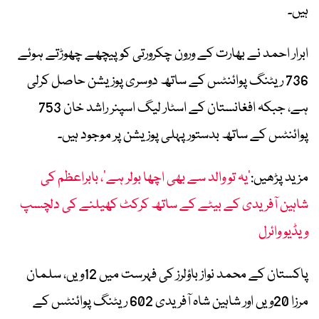
ہیں۔
ابرار احمد نے بھارت کے ورون چکرورتی کو پیچھے چھوڑتے ہوئے
736 ریٹنگ پوائنٹس کے ساتھ دوسری پوزیشن حاصل کرلی
ہے، جبکہ افغانستان کے اسٹار لیگ اسپنر راشد خان 753
پوائنٹس کے ساتھ بدستور پہلی پوزیشن پر موجود ہیں۔
مزید پڑھیں:
’یہ تو والد سے بھی اچھا بولر ہے‘، بابراعظم کی
شاہین آفریدی کے بیٹے کے ساتھ کرکٹ کھیلنے کی دلچسپ
ویڈیو وائرل
پاکستان کے محمد نواز باؤلرز کی فہرست میں 12ویں، سلمان
مرزا 20ویں اور شاہین شاہ آفریدی 602 ریٹنگ پوائنٹس کے