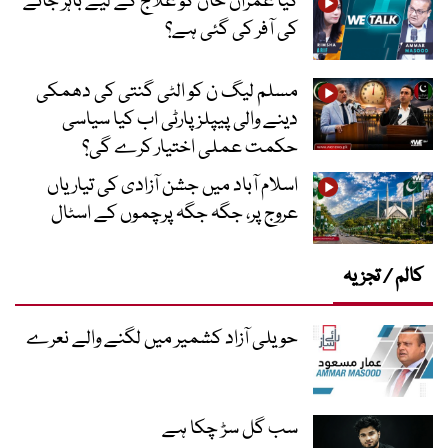
کیا عمران خان کو علاج کے لیے باہر جانے
کی آفر کی گئی ہے؟
مسلم لیگ ن کو الٹی گنتی کی دھمکی
دینے والی پیپلز پارٹی اب کیا سیاسی
حکمت عملی اختیار کرے گی؟
اسلام آباد میں جشن آزادی کی تیاریاں
عروج پر، جگہ جگہ پرچموں کے اسٹال
کالم / تجزیہ
حویلی آزاد کشمیر میں لگنے والے نعرے
سب گل سڑ چکا ہے