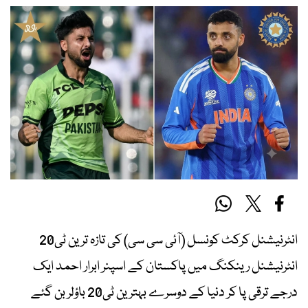
انٹرنیشنل کرکٹ کونسل (آئی سی سی) کی تازہ ترین ٹی20
انٹرنیشنل رینکنگ میں پاکستان کے اسپنر ابرار احمد ایک
درجے ترقی پا کر دنیا کے دوسرے بہترین ٹی20 باؤلر بن گئے