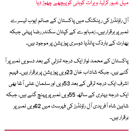
میل عبور کرلیا، ویرات کوہلی کو پیچھے چھوڑ دیا
آل راؤنڈرز کی رینکنگ میں پاکستان کے صائم ایوب تیسرے
نمبر پر برقرار ہیں۔ زمبابوے کے کپتان سکندر رضا پہلی جبکہ
بھارت کے ہاردک پانڈیا دوسری پوزیشن پر موجود ہیں۔
پاکستان کے محمد نواز ایک درجہ تنزلی کے بعد دسویں نمبر پر آ
گئے ہیں، جبکہ شاداب خان 23ویں پوزیشن پر برقرار ہیں۔ فہیم
اشرف ایک درجہ ترقی کے بعد 53ویں اور سلمان علی آغا بھی
ایک درجہ بہتری کے ساتھ 55ویں نمبر پر پہنچ گئے ہیں، جبکہ
شاہین شاہ آفریدی آل راؤنڈرز کی فہرست میں 62ویں نمبر پر
برقرار ہیں۔