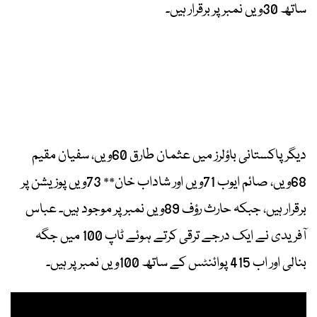
ساتھ 30ویں نمبر پر برقرار ہیں۔
دیگر پاکستانی باؤلرز میں عثمان طارق 60ویں، سفیان مقیم
68ویں، صائم ایوب 71ویں اور شاداب خان** 73ویں پوزیشن پر
برقرار ہیں، جبکہ حارث رؤف 89ویں نمبر پر موجود ہیں۔ عباس
آفریدی نے ایک درجے ترقی کرتے ہوئے ٹاپ 100 میں جگہ
بنالی اور اب 415 پوائنٹس کے ساتھ 100ویں نمبر پر ہیں۔