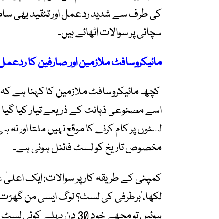
کی طرف سے شدید ردعمل اور تنقید بھی سام
سچائی پر سوالات اٹھائے ہیں۔
مائیکروسافٹ ملازمین اور صارفین کا ردعمل ا
کچھ مائیکروسافٹ ملازمین کا کہنا ہے کہ ی
اسے مصنوعی ذہانت کے ذریعے تیار کیا گیا ہ
لسٹوں پر کام کرنے کا موقع نہیں ملتا اور ن
مخصوص تاریخ کو لسٹ فائنل ہونی ہے۔
لکھا،’برطرفی کی لسٹ؟ لوگ ایسی من گھڑت ب
ہوئیں تو مجھے خود 30 دن پہل