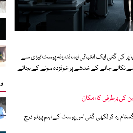
ر کی گئی ایک انتہائی ایماندارانہ پوسٹ تیزی سے
 نکالے جانے کے خدشے پر خوفزدہ ہونے کے بجائے
وی
ن کی برطرفی کا امکان
 گمنام رہ کر لکھی گئی اس پوسٹ کے اہم پہلو درج