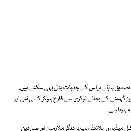
 تصدیق ہونے پر اس کے جذبات بدل بھی سکتے ہیں،
روز گھٹنے کے بجائے نوکری سے فارغ ہوکر کسی نئی اور
 ہوتا ہے۔
ڈیا اور ‘بلائنڈ’ ایپ پر دیگر ملازمین اور صارفین