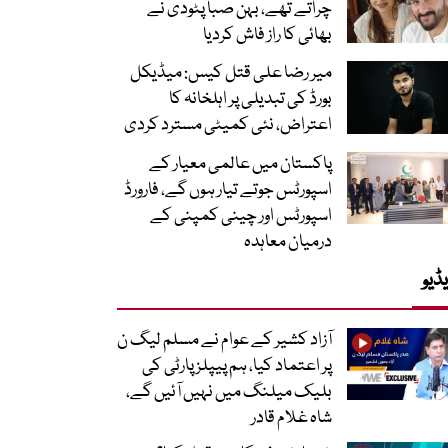
چراتے تھے، بہن صبا پٹودی نے
بھائی کا راز فاش کردیا
میر رضا علی قتل کیس: میڈیکل
بورڈ کی تبدیلی پر اہلخانہ کا
اعتراض، نئی کمیٹی مسترد کردی
پاکستان میں عالمی معیار کے
اسپورٹس جوتے تیار ہوں گے، فارورڈ
اسپورٹس اور چینی کمپنی کے
درمیان معاہدہ
ڈیو
آزاد کشیر کے عوام نے مسلم لیگ ن
پر اعتماد کیا، ہم پیپلز پارٹی کی
بلیک میلنگ میں نہیں آئیں گے،
شاہ غلام قادر