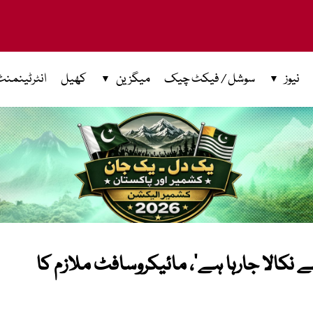
نیوز
سوشل / فیکٹ چیک
میگزین
کھیل
انٹرٹینمنٹ
کالا جارہا ہے‘، مائیکروسافٹ ملازم کا