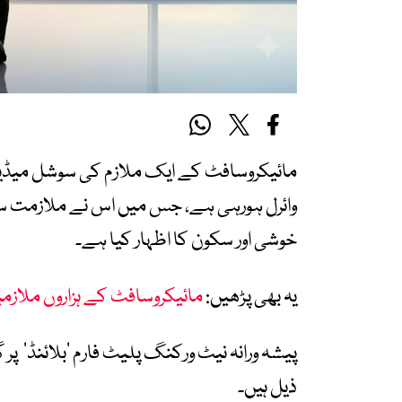
مائیکروسافٹ کے ایک ملازم کی سوشل میڈیا پ
وائرل ہورہی ہے، جس میں اس نے ملازمت سے
خوشی اور سکون کا اظہار کیا ہے۔
یہ بھی پڑھیں:
مائیکروسافٹ کے ہزاروں ملازمی
پیشہ ورانہ نیٹ ورکنگ پلیٹ فارم ‘بلائنڈ’ پر
ذیل ہیں۔