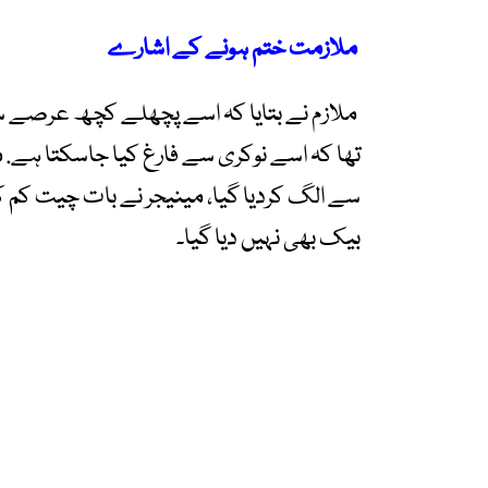
ملازمت ختم ہونے کے اشارے
ملازم نے بتایا کہ اسے پچھلے کچھ عرصے
تھا کہ اسے نوکری سے فارغ کیا جاسکتا ہے.
سے الگ کردیا گیا، مینیجر نے بات چیت کم کر
بیک بھی نہیں دیا گیا۔