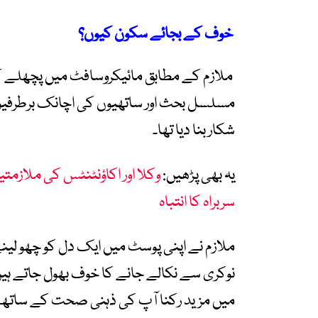
خوف کے بجائے سکون کیوں؟
ملازم کے مطابق مائیکروسافٹ میں پچھلے کا
مسلسل بحث اور ساتھیوں کی اچانک برطرفیوں 
شکار بنا دیا تھا۔
یہ بھی پڑھیں:
وکلا اور اکاؤنٹنٹس کی ملاز
سربراہ کا انتباہ
ملازم نے اپنی پوسٹ میں ایک دل کو چھو لین
نوکری سے نکالے جانے کا خوف بھول جاتے ہیں
میں مزید رکنا آپ کی ذہنی صحت کے ساتھ کی