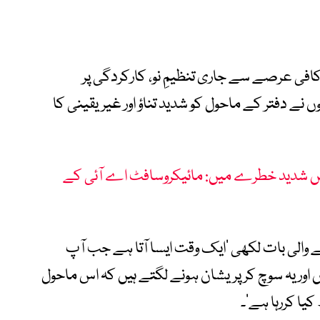
فی عرصے سے جاری تنظیمِ نو، کارکردگی پر
نے دفتر کے ماحول کو شدید تناؤ اور غیریقینی کا
متیں شدید خطرے میں: مائیکروسافٹ اے آئی کے
ے والی بات لکھی ’ایک وقت ایسا آتا ہے جب آپ
 اور یہ سوچ کر پریشان ہونے لگتے ہیں کہ اس ماحول
ا کررہا ہے‘۔