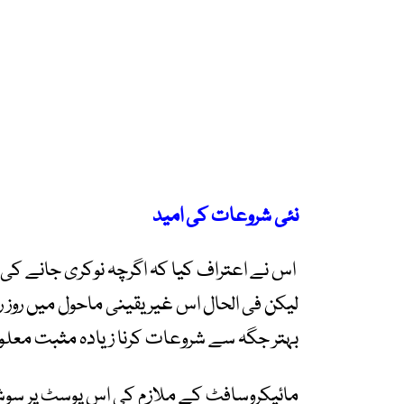
نئی شروعات کی امید
اس نے اعتراف کیا کہ اگرچہ نوکری جانے کی
لیکن فی الحال اس غیر یقینی ماحول میں روز 
بہتر جگہ سے شروعات کرنا زیادہ مثبت معلوم
مائیکروسافٹ کے ملازم کی اس پوسٹ پر سوشل می