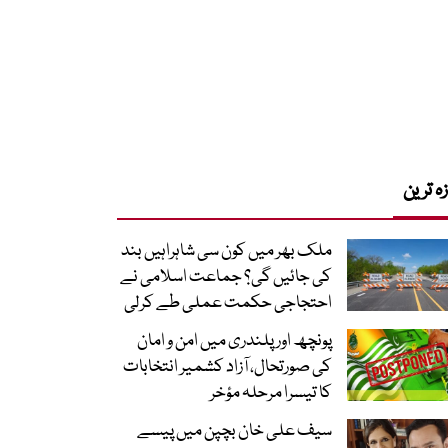
زہ ترین
ملک بھر میں کون سی شاہراہیں بند
کی جائیں گی؟ جماعت اسلامی نے
احتجاجی حکمت عملی طے کرلی
پونچھ اور پلندری میں امن و امان
کی صورتحال، آزاد کشمیر انتخابات
کا تیسرا مرحلہ مؤخر
سیف علی خان بچپن میں پیسے