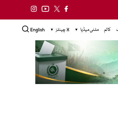
کالم
ملٹی میڈیا
X چینلز
English