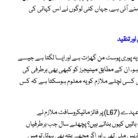
نے آئی ہے، جہاں کئی لوگوں نے اس کہانی کی
ور تنقید
ہ پوری پوسٹ من گھڑت ہے اور ایسا لگتا ہے جیسے
و۔ ان کے مطابق مینیجرز کو کبھی بھی برطرفی کی
ہ ہی کسی نچلے ملازم کو یہ معلوم ہوسکتا ہے کہ کس
کمپنی کے طریقہ کار پر سوالات: ایک اعلیٰ عہدے (L67) پر فائز مائیکروسافٹ ملازم نے
اتیں کیوں بناتے ہیں؟ پچھلے سال جب برطرفیاں
ے کوئی لسٹ نہیں ملی تھی۔ اور اگر مجھے پتہ بھی ہوتا، تو میں