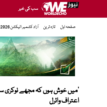
سب کی خبر
صفحہ اول
تازہ ترین
آزاد کشمیر الیکشن 2026
’میں خوش ہوں کہ مجھے نوکری سے ن
اعتراف وائرل