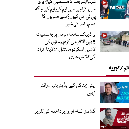
شہبازشریف کا مستقبل کیا؟ بڑی
خبر، کراچی میں ایم کیو ایم کی جگہ
پی ٹی آئی کیوں؟ نئے صوبوں کا
قیام، اندر کی خبر
براڈ پیک سانحہ: نرمل پرجا سمیت
5 بین الاقوامی کوہ پیماؤں کی
لاشیں اسکردو منتقل، 2 لاپتا افراد
کی تلاش جاری
لم / تجزیہ
اپنی زندگی کے ایڈیٹر بنیں، رائٹر
نہیں
گلا سڑا نظام اور وزیر داخلہ کی تقریر