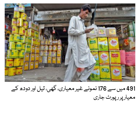
491 میں سے 176 نمونے غیر معیاری، گھی، تیل اور دودھ کے
معیار پر رپورٹ جاری