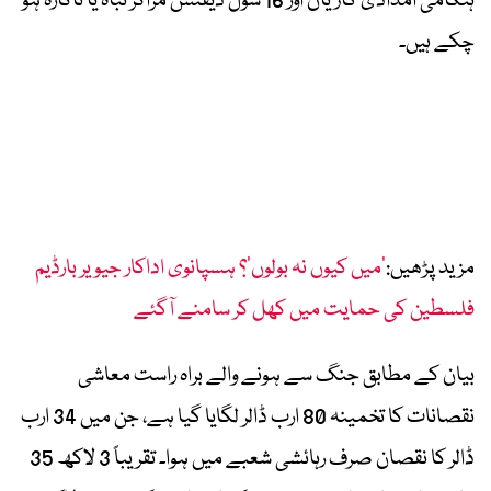
ہنگامی امدادی گاڑیاں اور 16 سول ڈیفنس مراکز تباہ یا ناکارہ ہو
چکے ہیں۔
مزید پڑھیں:
’میں کیوں نہ بولوں‘؟ ہسپانوی اداکار جیویر بارڈیم
فلسطین کی حمایت میں کھل کر سامنے آگئے
بیان کے مطابق جنگ سے ہونے والے براہ راست معاشی
نقصانات کا تخمینہ 80 ارب ڈالر لگایا گیا ہے، جن میں 34 ارب
ڈالر کا نقصان صرف رہائشی شعبے میں ہوا۔ تقریباً 3 لاکھ 35