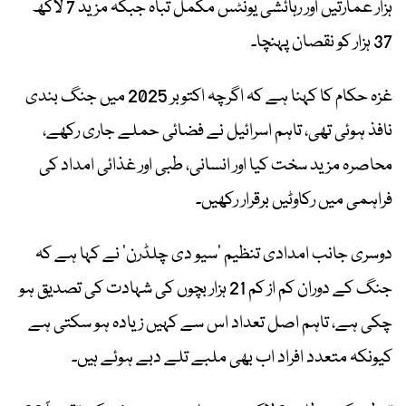
ہزار عمارتیں اور رہائشی یونٹس مکمل تباہ جبکہ مزید 7 لاکھ
37 ہزار کو نقصان پہنچا۔
غزہ حکام کا کہنا ہے کہ اگرچہ اکتوبر 2025 میں جنگ بندی
نافذ ہوئی تھی، تاہم اسرائیل نے فضائی حملے جاری رکھے،
محاصرہ مزید سخت کیا اور انسانی، طبی اور غذائی امداد کی
فراہمی میں رکاوٹیں برقرار رکھیں۔
دوسری جانب امدادی تنظیم ’سیو دی چلڈرن‘ نے کہا ہے کہ
جنگ کے دوران کم از کم 21 ہزار بچوں کی شہادت کی تصدیق ہو
چکی ہے، تاہم اصل تعداد اس سے کہیں زیادہ ہو سکتی ہے
کیونکہ متعدد افراد اب بھی ملبے تلے دبے ہوئے ہیں۔