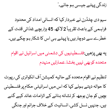
زندگی پہلے جیسی ہو جائے۔‘
سیو دی چلڈرن نے خبردار کیا کہ انسانی امداد کی محدود
فراہمی کے باعث تقریباً 2 لاکھ 45 ہزار بچے غذائی قلت کے
خطرے سے دوچار ہیں یا پہلے ہی اس کا شکار ہو چکے ہیں۔
یہ بھی پڑھیں:
فلسطینیوں کی دشمنی میں اسرائیل نے اقوام
متحدہ کو بھی نہیں بخشا، عمارتیں منہدم
تنظیم نے اقوام متحدہ کے حالیہ کمیشن آف انکوائری کی رپورٹ
کا حوالہ دیتے ہوئے کہا کہ اس میں اسرائیلی حکام پر فلسطینی
بچوں کو جان بوجھ کر نشانہ بنانے کے الزامات عائد کیے گئے
ہیں، جنہیں نسل کشی، انسانیت کے خلاف جرائم اور جنگی