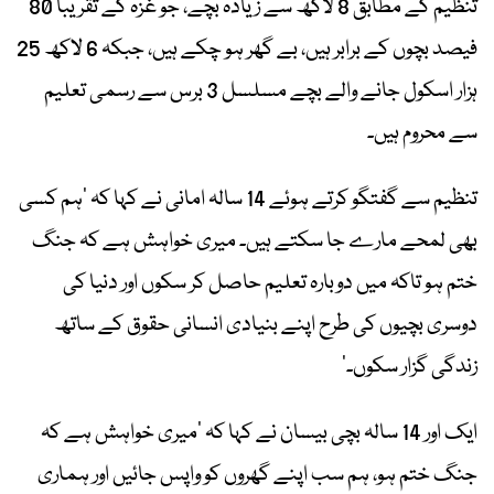
تنظیم کے مطابق 8 لاکھ سے زیادہ بچے، جو غزہ کے تقریباً 80
فیصد بچوں کے برابر ہیں، بے گھر ہو چکے ہیں، جبکہ 6 لاکھ 25
ہزار اسکول جانے والے بچے مسلسل 3 برس سے رسمی تعلیم
سے محروم ہیں۔
تنظیم سے گفتگو کرتے ہوئے 14 سالہ امانی نے کہا کہ ’ہم کسی
بھی لمحے مارے جا سکتے ہیں۔ میری خواہش ہے کہ جنگ
ختم ہو تاکہ میں دوبارہ تعلیم حاصل کر سکوں اور دنیا کی
دوسری بچیوں کی طرح اپنے بنیادی انسانی حقوق کے ساتھ
زندگی گزار سکوں۔‘
ایک اور 14 سالہ بچی بیسان نے کہا کہ ’میری خواہش ہے کہ
جنگ ختم ہو، ہم سب اپنے گھروں کو واپس جائیں اور ہماری