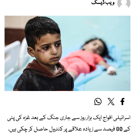
ویب ڈیسک
اسرائیلی افواج ایک ہزار روز سے جاری جنگ کے بعد غزہ کی پٹی
کے 80 فیصد سے زیادہ علاقے پر کنٹرول حاصل کر چکی ہیں،