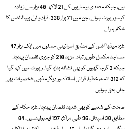
ہیں، جبکہ متعدی بیماریوں کے 21 لاکھ 40 ہزار سے زیادہ
کیسز رپورٹ ہوئے، جن میں 71 ہزار 338 افراد وائرل ہیپاٹائٹس کا
شکار ہوئے۔
غزہ میڈیا آفس کے مطابق اسرائیلی حملوں میں ایک ہزار 47
مساجد مکمل طور پر تباہ، مزید 210 کو جزوی نقصان پہنچا،
جبکہ 3 گرجا گھروں کو بھی نشانہ بنایا گیا۔ رپورٹ میں کہا گیا
کہ 312 آئمہ، خطبا، قرآنی اساتذہ اور دیگر مذہبی شخصیات بھی
جاں بحق ہوئیں۔
صحت کے شعبے کو بھی شدید نقصان پہنچا۔ غزہ حکام کے
مطابق 38 اسپتال، 96 طبی مراکز، 197 ایمبولینسیں، 84