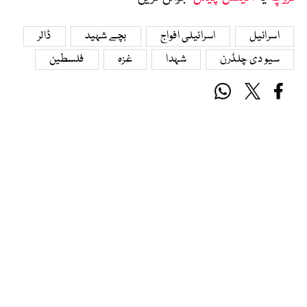
اسرائیل
اسرائیلی افواج
بچے شہید
ڈالر
سیو دی چلڈرن
شہدا
غزہ
فلسطین