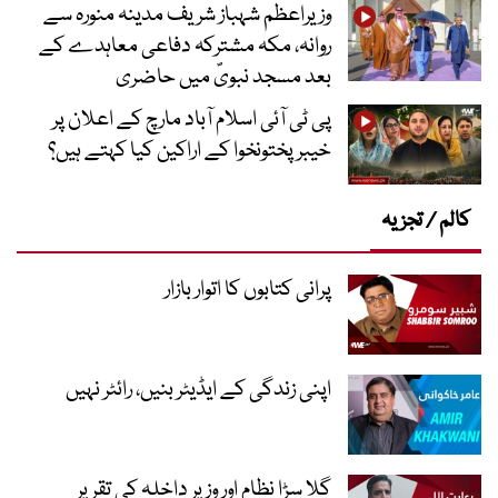
وزیراعظم شہباز شریف مدینہ منورہ سے
روانہ، مکہ مشترکہ دفاعی معاہدے کے
بعد مسجد نبویؐ میں حاضری
پی ٹی آئی اسلام آباد مارچ کے اعلان پر
خیبر پختونخوا کے اراکین کیا کہتے ہیں؟
کالم / تجزیہ
پرانی کتابوں کا اتوار بازار
اپنی زندگی کے ایڈیٹر بنیں، رائٹر نہیں
گلا سڑا نظام اور وزیر داخلہ کی تقریر