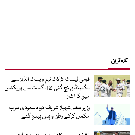
تازہ ترین
قومی ٹیسٹ کرکٹ ٹیم ویسٹ انڈیز سے
انگلینڈ پہنچ گئی، 12 اگست سے پریکٹس
میچ کا آغاز
وزیراعظم شہباز شریف دورہ سعودی عرب
مکمل کرکے وطن واپس پہنچ گئے
491 میں سے 176 نمونے غیر معیاری،