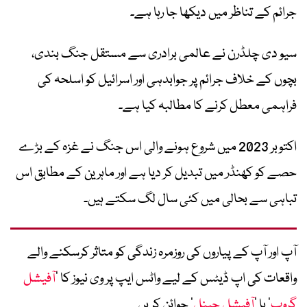
جرائم کے تناظر میں دیکھا جا رہا ہے۔
سیو دی چلڈرن نے عالمی برادری سے مستقل جنگ بندی،
بچوں کے خلاف جرائم پر جوابدہی اور اسرائیل کو اسلحہ کی
فراہمی معطل کرنے کا مطالبہ کیا ہے۔
اکتوبر 2023 میں شروع ہونے والی اس جنگ نے غزہ کے بڑے
حصے کو کھنڈر میں تبدیل کر دیا ہے اور ماہرین کے مطابق اس
تباہی سے بحالی میں کئی سال لگ سکتے ہیں۔
آپ اور آپ کے پیاروں کی روزمرہ زندگی کو متاثر کرسکنے والے
واقعات کی اپ ڈیٹس کے لیے واٹس ایپ پر وی نیوز کا ’
آفیشل
گروپ
‘ یا ’
آفیشل چینل
‘ جوائن کریں