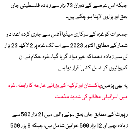
جبکہ اس عرصے کے دوران 73 ہزار سے زیادہ فلسطینی جاں
بحق اور ہزاروں لاپتا ہو چکے ہیں۔
جمعرات کو غزہ کے سرکاری میڈیا آفس سے جاری کردہ اعداد و
شمار کے مطابق اکتوبر 2023 سے اب تک غزہ پر 2 لاکھ 23 ہزار
ٹن سے زیادہ دھماکہ خیز مواد گرایا گیا۔ غزہ حکام نے ان
کارروائیوں کو ’نسل کشی‘ قرار دیا ہے۔
یہ بھی پڑھیں:
پاکستان اور ترکیہ کے وزرائے خارجہ کا رابطہ، غزہ
میں اسرائیلی مظالم کی شدید مذمت
رپورٹ کے مطابق جاں بحق ہونے والوں میں 21 ہزار 500 سے
زیادہ بچے اور 12 ہزار 500 خواتین شامل ہیں، جبکہ 9 ہزار 500