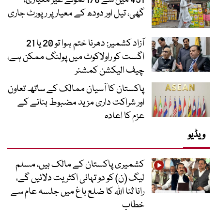
گھی، تیل اور دودھ کے معیار پر رپورٹ جاری
آزاد کشمیر: دھرنا ختم ہوا تو 20 یا 21
اگست کو راولاکوٹ میں پولنگ ممکن ہے،
چیف الیکشن کمشنر
پاکستان کا آسیان ممالک کے ساتھ تعاون
اور شراکت داری مزید مضبوط بنانے کے
عزم کا اعادہ
ویڈیو
کشمیری پاکستان کے مالک ہیں، مسلم
لیگ (ن) کو دو تہائی اکثریت دلائیں گے،
رانا ثنا اللہ کا ضلع باغ میں جلسہ عام سے
خطاب