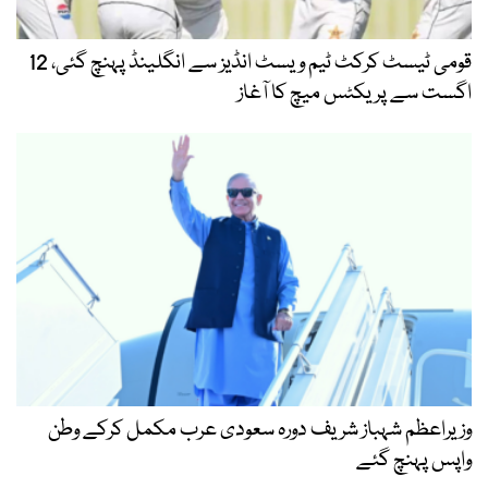
قومی ٹیسٹ کرکٹ ٹیم ویسٹ انڈیز سے انگلینڈ پہنچ گئی، 12
اگست سے پریکٹس میچ کا آغاز
وزیراعظم شہباز شریف دورہ سعودی عرب مکمل کرکے وطن
واپس پہنچ گئے