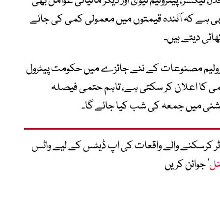
، ٹیکسز، پیٹرولیم لیوی اور دیگر مالیاتی عوامل بھی
ن یہی ہے کہ آئندہ قیمتوں میں معمولی کمی کی جائے
ئی دیتے ہیں۔
ز بعد ہونے والے پیٹرولیم مصنوعات کے نئے جائزے میں حکومت پیٹرول
کمی کا اعلان کر سکتی ہے، تاہم حتمی فیصلہ
نی میں جمعہ کی شب کیا جائے گا۔
متاثر کرسکنے والے واقعات کی اپ ڈیٹس کے لیے واٹس
نل
‘ جوائن کریں