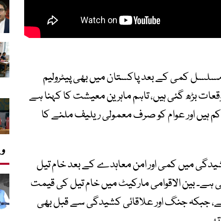
سلسل کمی کے بعد پاکستان میں بھی پیٹرولیم
ات بڑھ گئی ہیں، تاہم ماہرین معیشت کا کہنا ہے
م ہیں اور عوام کو صرف معمولی ریلیف ملنے کا
وی
کشیدگی میں کمی اور امن معاہدے کے بعد خام تیل
 ہے۔ بین الاقوامی مارکیٹ میں خام تیل کی قیمت
بیرل تک آ گئی ہے، جبکہ جنگ اور علاقائی کشیدگی سے قبل بھی