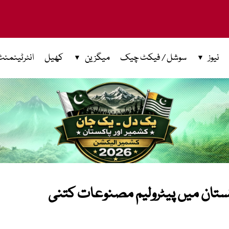
نیوز
سوشل / فیکٹ چیک
میگزین
کھیل
انٹرٹینمنٹ
کستان میں پیٹرولیم مصنوعات کتنی