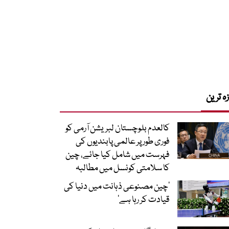
زہ ترین
کالعدم بلوچستان لبریشن آرمی کو
فوری طور پر عالمی پابندیوں کی
فہرست میں شامل کیا جائے، چین
کا سلامتی کونسل میں مطالبہ
’چین مصنوعی ذہانت میں دنیا کی
قیادت کر رہا ہے‘