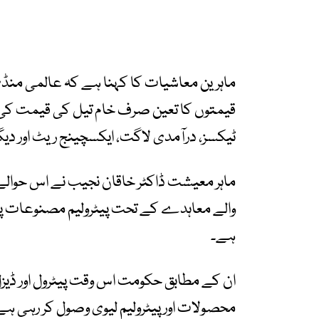
ماہرین معاشیات کا کہنا ہے کہ عالمی منڈی
قیمتوں کا تعین صرف خام تیل کی قیمت کی بنیا
ٹیکسز، درآمدی لاگت، ایکسچینج ریٹ اور دیگ
ماہر معیشت ڈاکٹر خاقان نجیب نے اس حوالے
والے معاہدے کے تحت پیٹرولیم مصنوعات پر وصو
ہے۔
محصولات اور پیٹرولیم لیوی وصول کر رہی ہے