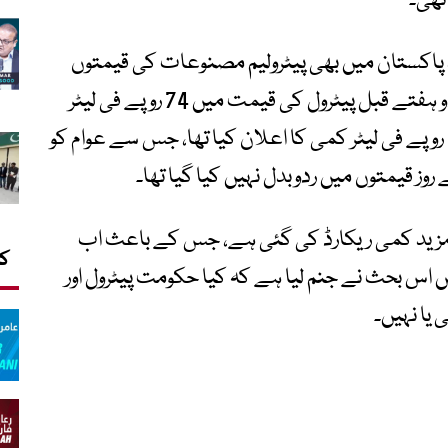
پاکستان میں بھی پیٹرولیم مصنوعات کی قیمتوں
میں نمایاں کمی کی گئی تھی۔ حکومت نے دو ہفتے قبل پیٹرول کی قیمت میں 74 روپے فی لیٹر
جبکہ ہائی اسپیڈ ڈیزل کی قیمت میں 67.30 روپے فی لیٹر کمی کا اعلان کیا تھا، جس سے عوام کو
روز قیمتوں میں ردوبدل نہیں کیا گیا تھا۔
مزید کمی ریکارڈ کی گئی ہے، جس کے باعث اب
کا
 اس بحث نے جنم لیا ہے کہ کیا حکومت پیٹرول اور
یا نہیں۔