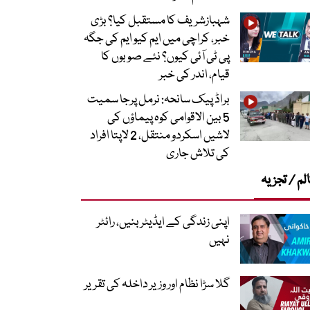
شہبازشریف کا مستقبل کیا؟ بڑی
خبر، کراچی میں ایم کیو ایم کی جگہ
پی ٹی آئی کیوں؟ نئے صوبوں کا
قیام، اندر کی خبر
براڈ پیک سانحہ: نرمل پرجا سمیت
5 بین الاقوامی کوہ پیماؤں کی
لاشیں اسکردو منتقل، 2 لاپتا افراد
کی تلاش جاری
لم / تجزیہ
اپنی زندگی کے ایڈیٹر بنیں، رائٹر
نہیں
گلا سڑا نظام اور وزیر داخلہ کی تقریر