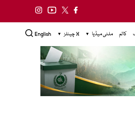
کالم
ملٹی میڈیا
X چینلز
English