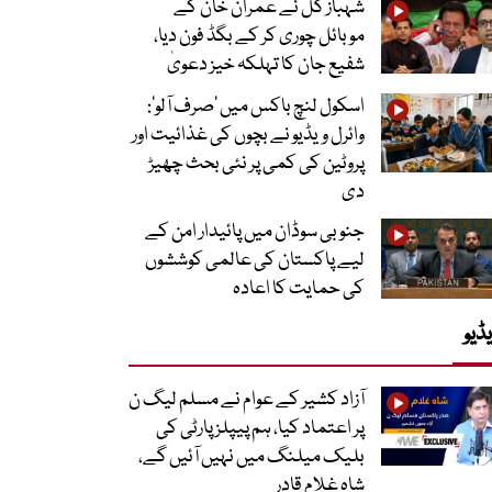
شہباز گل نے عمران خان کے
موبائل چوری کر کے بگڈ فون دیا،
شفیع جان کا تہلکہ خیز دعویٰ
اسکول لنچ باکس میں ‘صرف آلو’:
وائرل ویڈیو نے بچوں کی غذائیت اور
پروٹین کی کمی پر نئی بحث چھیڑ
دی
جنوبی سوڈان میں پائیدار امن کے
لیے پاکستان کی عالمی کوششوں
کی حمایت کا اعادہ
ڈیو
آزاد کشیر کے عوام نے مسلم لیگ ن
پر اعتماد کیا، ہم پیپلز پارٹی کی
بلیک میلنگ میں نہیں آئیں گے،
شاہ غلام قادر