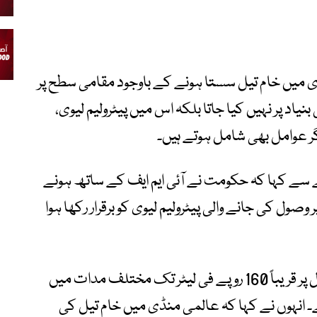
 میں خام تیل سستا ہونے کے باوجود مقامی سطح پر
د پر نہیں کیا جاتا بلکہ اس میں پیٹرولیم لیوی،
ر عوامل بھی شامل ہوتے ہیں۔
 سے کہا کہ حکومت نے آئی ایم ایف کے ساتھ ہونے
ل کی جانے والی پیٹرولیم لیوی کو برقرار رکھا ہوا
ان کے مطابق حکومت اس وقت پیٹرول اور ڈیزل پر قریباً 160 روپے فی لیٹر تک مختلف مدات میں
۔ انہوں نے کہا کہ عالمی منڈی میں خام تیل کی