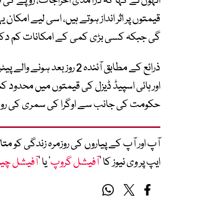
انہوں نے کہا کہ درآمدی اخراجات، روپے کی قدر
قیمتوں پر اثر انداز ہوتے ہیں، اسی لیے امکا
گی جبکہ کسی بڑی کمی کے امکانات کم دکھا
ذرائع کے مطابق آئندہ 2 رو
اور ہائی اسپیڈ ڈیزل کی قیمتوں میں محدود 
حکومت کی جانب سے اوگرا کی سمری کی روش
آپ اور آپ کے پیاروں کی روزمرہ زندگی کو 
ایپ پر وی نیوز کا ’
آفیشل گروپ
‘ یا ’
آفیشل چی