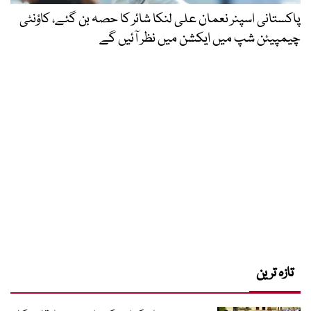
پاکستانی اسپنر نعمان علی لنکا شائر کا حصہ بن گئے، کاؤنٹی
چیمپیئن شپ میں ایکشن میں نظر آئیں گے
تازہ ترین