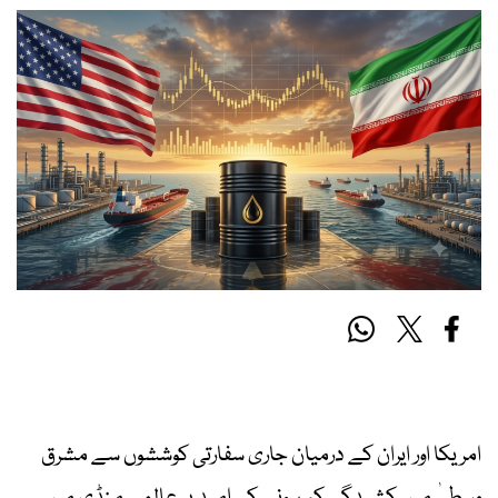
امریکا اور ایران کے درمیان جاری سفارتی کوششوں سے مشرق
وسطیٰ میں کشیدگی کم ہونے کی امید پر عالمی منڈی میں