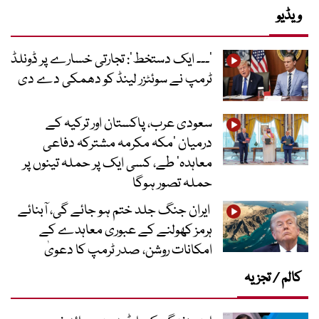
ویڈیو
’۔۔۔ ایک دستخط‘: تجارتی خسارے پر ڈونلڈ
ٹرمپ نے سوئٹزر لینڈ کو دھمکی دے دی
سعودی عرب، پاکستان اور ترکیہ کے
درمیان ’مکہ مکرمہ مشترکہ دفاعی
معاہدہ‘ طے، کسی ایک پر حملہ تینوں پر
حملہ تصور ہوگا
ایران جنگ جلد ختم ہو جائے گی، آبنائے
ہرمز کھولنے کے عبوری معاہدے کے
امکانات روشن، صدر ٹرمپ کا دعویٰ
کالم / تجزیہ