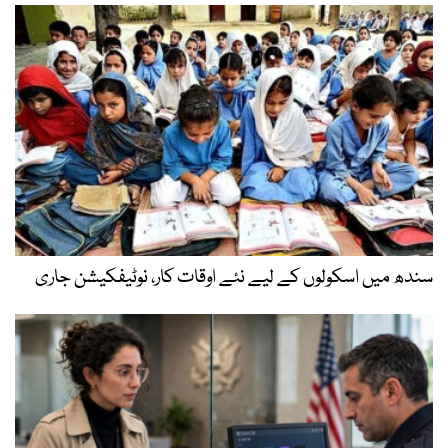
سندھ میں اسکولوں کے لیے نئے اوقات کار، نوٹیفکیشن جاری