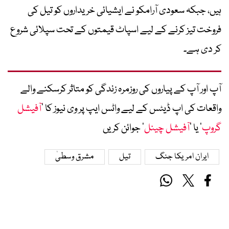
ہیں، جبکہ سعودی آرامکو نے ایشیائی خریداروں کو تیل کی
فروخت تیز کرنے کے لیے اسپاٹ قیمتوں کے تحت سپلائی شروع
کر دی ہے۔
آپ اور آپ کے پیاروں کی روزمرہ زندگی کو متاثر کرسکنے والے
واقعات کی اپ ڈیٹس کے لیے واٹس ایپ پر وی نیوز کا ’
آفیشل
گروپ
‘ یا ’
آفیشل چینل
‘ جوائن کریں
ایران امریکا جنگ
تیل
مشرق وسطیٰ