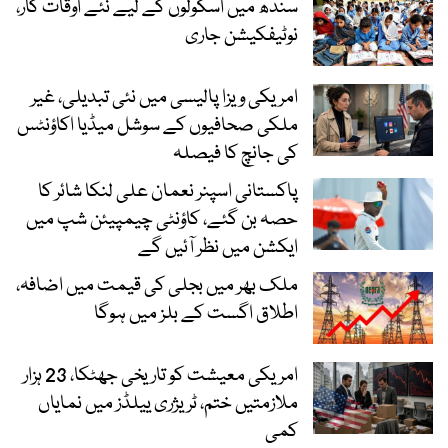
سندھ میں اسکولوں کے لیے نئے اوقات کار،
نوٹیفکیشن جاری
امریکی ویزا پالیسی میں نئی تبدیلی، غیر
ملکی صحافیوں کے سوشل میڈیا اکاؤنٹس
کی جانچ کا فیصلہ
پاکستانی اسپنر نعمان علی لنکا شائر کا
حصہ بن گئے، کاؤنٹی چیمپیئن شپ میں
ایکشن میں نظر آئیں گے
ملک بھر میں بجلی کی قیمت میں اضافہ،
اطلاق اگست کے بلز میں ہوگا
امریکی معیشت کو تاریخی جھٹکا، 23 ہزار
ملازمتیں ختم، ٹریژری ییلڈز میں نمایاں
کمی