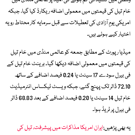
خام تیل کی قیمتوں میں معمولی اضافہ ریکارڈ کیا گیا، جبکہ
امریکی یومِ آزادی کی تعطیلات سے قبل سرمایہ کار محتاط رویہ
اختیار کیے ہوئے ہیں۔
میڈیا رپورٹ کے مطابق جمعہ کو عالمی منڈی میں خام تیل
کی قیمتوں میں معمولی اضافہ دیکھا گیا۔ برینٹ خام تیل کے
فی بیرل سودے 17 سینٹ یا 0.24 فیصد اضافے کے ساتھ
72.10 ڈالر تک پہنچ گئے، جبکہ ویسٹ ٹیکساس انٹرمیڈیٹ
خام تیل 14 سینٹ یا 0.20 فیصد اضافے کے بعد 68.83 ڈالر
فی بیرل پر ٹریڈ ہوا۔
یہ بھی پڑھیں:
ایران امریکا مذاکرات میں پیشرفت، تیل کی