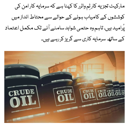
مارکیٹ تجزیہ کار ٹِم واٹرر کا کہنا ہے کہ سرمایہ کار امن کی
کوششوں کے کامیاب ہونے کے حوالے سے محتاط انداز میں
پُرامید ہیں، تاہم وہ حتمی شواہد سامنے آنے تک مکمل اعتماد
کے ساتھ سرمایہ کاری سے گریز کر رہے ہیں۔