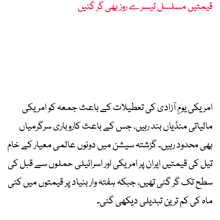
قیمتیں مسلسل تیسرے روز بھی گر گئیں
امریکی یومِ آزادی کی تعطیلات کے باعث جمعہ کو امریکی
مالیاتی منڈیاں بند رہیں، جس کے باعث کاروباری سرگرمیاں
بھی محدود رہیں۔ گزشتہ سیشن میں دونوں عالمی معیار کے خام
تیل کی قیمتیں ایران پر امریکی اور اسرائیلی حملوں سے قبل کی
سطح تک گر گئی تھیں، جبکہ ہفتہ وار بنیاد پر قیمتوں میں کئی
ماہ کی کم ترین تبدیلی دیکھی گئی۔