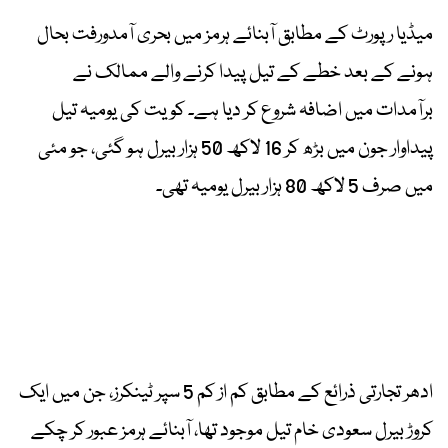
میڈیا رپورٹ کے مطابق آبنائے ہرمز میں بحری آمدورفت بحال
ہونے کے بعد خطے کے تیل پیدا کرنے والے ممالک نے
برآمدات میں اضافہ شروع کر دیا ہے۔ کویت کی یومیہ تیل
پیداوار جون میں بڑھ کر 16 لاکھ 50 ہزار بیرل ہو گئی، جو مئی
میں صرف 5 لاکھ 80 ہزار بیرل یومیہ تھی۔
ادھر تجارتی ذرائع کے مطابق کم از کم 5 سپر ٹینکرز، جن میں ایک
کروڑ بیرل سعودی خام تیل موجود تھا، آبنائے ہرمز عبور کر چکے