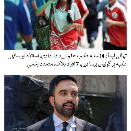
تھائی لینڈ: 14 سالہ طالب علم نےدادا، دادی، اساتذہ اور ساتھی
طلبہ پر گولیاں برسا دیں، 7 افراد ہلاک، متعدد زخمی