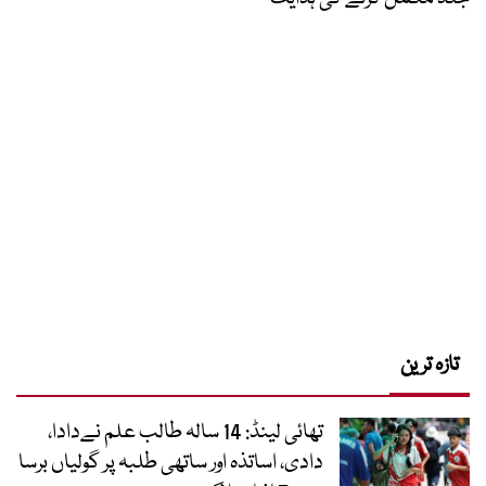
تازہ ترین
تھائی لینڈ: 14 سالہ طالب علم نےدادا،
دادی، اساتذہ اور ساتھی طلبہ پر گولیاں برسا