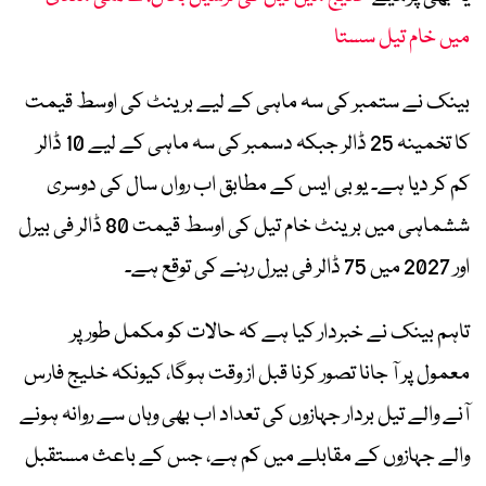
میں خام تیل سستا
بینک نے ستمبر کی سہ ماہی کے لیے برینٹ کی اوسط قیمت
کا تخمینہ 25 ڈالر جبکہ دسمبر کی سہ ماہی کے لیے 10 ڈالر
کم کر دیا ہے۔ یو بی ایس کے مطابق اب رواں سال کی دوسری
ششماہی میں برینٹ خام تیل کی اوسط قیمت 80 ڈالر فی بیرل
اور 2027 میں 75 ڈالر فی بیرل رہنے کی توقع ہے۔
تاہم بینک نے خبردار کیا ہے کہ حالات کو مکمل طور پر
معمول پر آ جانا تصور کرنا قبل از وقت ہوگا، کیونکہ خلیج فارس
آنے والے تیل بردار جہازوں کی تعداد اب بھی وہاں سے روانہ ہونے
والے جہازوں کے مقابلے میں کم ہے، جس کے باعث مستقبل