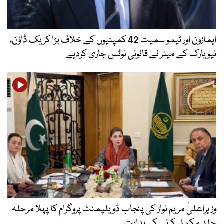
ایمازون اور ٹیمو سمیت 42 کمپنیوں کے خلاف بڑا کریک ڈاؤن،
نیویارک کے میئر نے قانونی نوٹس جاری کردیے
وزیراعلیٰ مریم نواز کی پنجاب ڈویلپمنٹ پروگرام کا پہلا مرحلہ
جلد مکمل کرنے کی ہدایت