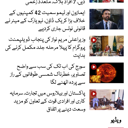
دیں، 7 افراد ہلاک، متعدد زخمی
ایمازون اور ٹیمو سمیت 42 کمپنیوں کے
خلاف بڑا کریک ڈاؤن، نیویارک کے میئر نے
قانونی نوٹس جاری کردیے
وزیراعلیٰ مریم نواز کی پنجاب ڈویلپمنٹ
پروگرام کا پہلا مرحلہ جلد مکمل کرنے کی
ہدایت
سورج کی اب تک کی سب سے واضح
تصاویر، خطرناک شمسی طوفانوں کے راز
سے پردہ اٹھنے لگا
پاکستان اور بیلاروس میں تجارت، سرمایہ
کاری اور افرادی قوت کے تعاون کو مزید
وسعت دینے پر اتفاق
ویڈیو