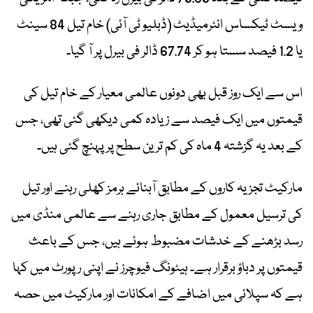
ویسٹ ٹیکساس انٹرمیڈیٹ (ڈبلیو ٹی آئی) خام تیل 84 سینٹ
یا 1.2 فیصد سستا ہو کر 67.74 ڈالر فی بیرل پر آ گیا۔
اس سے ایک روز قبل بھی دونوں عالمی معیار کے خام تیل کی
قیمتوں میں ایک فیصد سے زیادہ کمی دیکھی گئی تھی، جس
کے بعد یہ گزشتہ 4 ماہ کی کم ترین سطح پر پہنچ گئی ہیں۔
مارکیٹ تجزیہ کاروں کے مطابق آبنائے ہرمز کھلی رہنے اور تیل
کی ترسیل معمول کے مطابق جاری رہنے سے عالمی منڈی میں
رسد بڑھنے کے خدشات مضبوط ہوئے ہیں، جس کے باعث
قیمتوں پر دباؤ برقرار ہے۔ ہیٹونگ فیوچرز نے اپنی رپورٹ میں کہا
ہے کہ سپلائی میں اضافے کے امکانات اور مارکیٹ میں حصہ