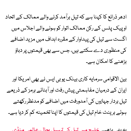
ادھر ذرائع کا کہنا ہے کہ تیل برآمد کرنے والے ممالک کے اتحاد
اوپیک پلس کے رکن ممالک اتوار کو ہونے والے اجلاس میں
اگست سے تیل کی پیداوار کے مقررہ اہداف میں مزید اضافے
کی منظوری دے سکتے ہیں، جس سے بھی قیمتوں پر دباؤ
بڑھنے کا امکان ہے۔
بین الاقوامی سرمایہ کاری بینک یو بی ایس نے بھی امریکا اور
ایران کے درمیان مفاہمتی پیش رفت اور آبنائے ہرمز کے ذریعے
تیل بردار جہازوں کی آمدورفت میں اضافے کو مدنظر رکھتے
ہوئے برینٹ خام تیل کی قیمتوں کا اپنا تخمینہ کم کر دیا ہے۔
یہ بھی پڑھیے
خلیج میں تیل کی ترسیل بحال، عالمی منڈی