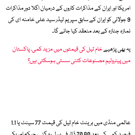
امریکا اور ایران کے مذاکرات کاروں کے درمیان اگلا دورِ مذاکرات
9 جولائی کو ایران کے سابق سپریم لیڈر سید علی خامنہ ای کی
نمازہ جنازہ کے بعد منعقد کیا جائے گا۔
یہ بھی پڑھیے
خام تیل کی قیمتوں میں مزید کمی، پاکستان
میں پیٹرولیم مصنوعات کتنی سستی ہوسکتی ہیں؟
عالمی منڈی میں برینٹ خام تیل کی قیمت 77 سینٹ یا 1.1
فیصد کمی کے بعد 70.80 ڈالر فی بیرل رہ گئی، جبکہ امریکی