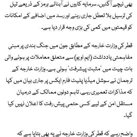
بھی نیچے آگئیں۔ سرمایہ کاروں نے آبنائے ہرمز کے ذریعے تیل
کی ترسیل بلا تعطل جاری رہنے اور رسد میں اضافے کے امکانات
کو قیمتوں میں کمی کی بڑی وجہ قرار دیا ہے۔
قطر کی وزارت خارجہ کے مطابق جون میں جنگ بندی پر مبنی
مفاہمتی یادداشت (ایم او یو) سے متعلق معاملات پر ہونے والی
بات چیت میں ’مثبت پیشرفت‘ ہوئی ہے۔ وزارت خارجہ کے
ترجمان نے سوشل میڈیا پلیٹ فارم ایکس پر جاری بیان میں کہا
کہ مذاکرات تعمیری رہے، تاہم دونوں ممالک کے درمیان
مستقل امن کے لیے کسی حتمی پیش رفت کا اعلان نہیں کیا
گیا۔
واضح رہے کہ قطر کی وزارت خارجہ نے یہ بھی بتایا ہے کہ