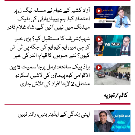
آزاد کشیر کے عوام نے مسلم لیگ ن پر
اعتماد کیا، ہم پیپلز پارٹی کی بلیک
میلنگ میں نہیں آئیں گے، شاہ غلام قادر
شہبازشریف کا مستقبل کیا؟ بڑی خبر،
کراچی میں ایم کیو ایم کی جگہ پی ٹی آئی
کیوں؟ نئے صوبوں کا قیام، اندر کی خبر
براڈ پیک سانحہ: نرمل پرجا سمیت 5 بین
الاقوامی کوہ پیماؤں کی لاشیں اسکردو
منتقل، 2 لاپتا افراد کی تلاش جاری
کالم / تجزیہ
اپنی زندگی کے ایڈیٹر بنیں، رائٹر نہیں