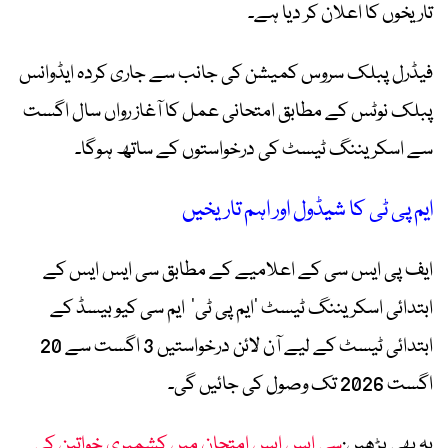
تاریخوں کا اعلان کر دیا ہے۔
فیڈرل پبلک سروس کمیشن کی جانب سے جاری کردہ ایڈوانس
پبلک نوٹس کے مطابق امتحانی عمل کا آغاز رواں سال اگست
سے اسکریننگ ٹیسٹ کی درخواستوں کے ساتھ ہوگا۔
ایم پی ٹی کا شیڈول اور اہم تاریخیں
ایف پی ایس سی کے اعلامیے کے مطابق سی ایس ایس کے
ابتدائی اسکریننگ ٹیسٹ ’ایم پی ٹی‘ ایم سی کیو بیسڈ کے
ابتدائی ٹیسٹ کے لیے آن لائن درخواستیں 3 اگست سے 20
اگست 2026 تک وصول کی جائیں گی۔
یہ بھی پڑھیں:
سی ایس ایس امتحان میں کشمیری خواتین کی