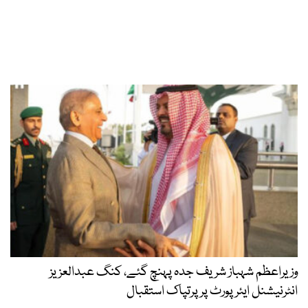
وزیراعظم شہباز شریف جدہ پہنچ گئے، کنگ عبدالعزیز
انٹرنیشنل ایئر پورٹ پر پرتپاک استقبال