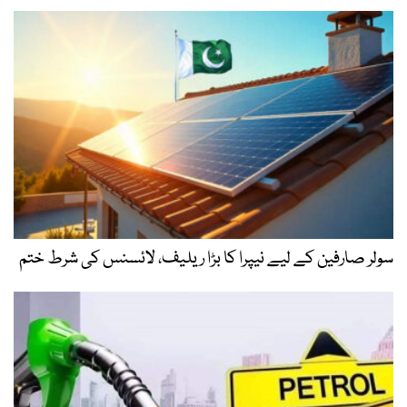
سولر صارفین کے لیے نیپرا کا بڑا ریلیف، لائسنس کی شرط ختم