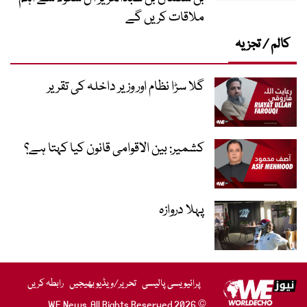
ملاقات کریں گے
کالم / تجزیہ
گلا سڑا نظام اور وزیر داخلہ کی تقریر
کشمیر: بین الاقوامی قانون کیا کہتا ہے؟
پہلا دروازہ
پرائیویسی پالیسی
تحریر/ویڈیو بھیجیں
رابطہ کریں
© 2026 WE News. All Rights Reserved