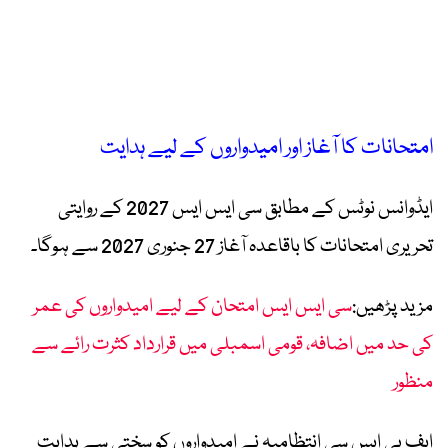
امتحانات کا آغاز اور امیدواروں کے لیے ہدایت
ایڈوانس نوٹس کے مطابق سی ایس ایس 2027 کے روایتی
تحریری امتحانات کا باقاعدہ آغاز 27 جنوری 2027 سے ہوگا۔
مزید پڑھیں:
سی ایس ایس امتحان کے لیے امیدواروں کی عمر
کی حد میں اضافہ، قومی اسمبلی میں قرارداد کثرت رائے سے
منظور
ایف پی ایس سی انتظامیہ نے امیدواروں کو سختی سے ہدایت