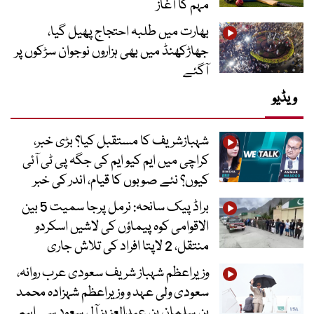
مہم کا آغاز
بھارت میں طلبہ احتجاج پھیل گیا،
جھاڑکھنڈ میں بھی ہزاروں نوجوان سڑکوں پر
آگئے
ویڈیو
شہبازشریف کا مستقبل کیا؟ بڑی خبر،
کراچی میں ایم کیو ایم کی جگہ پی ٹی آئی
کیوں؟ نئے صوبوں کا قیام، اندر کی خبر
براڈ پیک سانحہ: نرمل پرجا سمیت 5 بین
الاقوامی کوہ پیماؤں کی لاشیں اسکردو
منتقل، 2 لاپتا افراد کی تلاش جاری
وزیراعظم شہباز شریف سعودی عرب روانہ،
سعودی ولی عہد و وزیراعظم شہزادہ محمد
بن سلمان بن عبدالعزیز آل سعود سے اہم