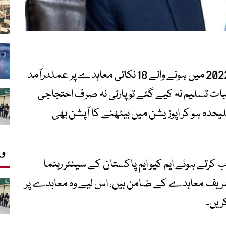
ایم کیو ایم پاکستان نے پیپلز پارٹی کے ساتھ 2022 میں ہونے والے 18 نکاتی معاہدے پر عملدرآمد
لبات تسلیم نہ کیے گئے تو پارٹی نہ صرف احتجاجی
ہ ہو کر اپوزیشن میں بیٹھنے کا آپشن بھی
وی
تے ہوئے ایم کیو ایم پاکستان کے سینئر رہنما
از شریف معاہدے کے ضامن ہیں، اس لیے وہ معاہدے پر
کریں۔