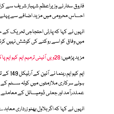
فاروق ستار نے وزیراعظم شہباز شریف سے کراچی
احساسِ محرومی میں مزید اضافے سے پہلے م
انہوں نے کہا کہ پارٹی احتجاجی تحریک کے 
میں وفاق کو اسے روکنے کی کوشش نہیں کرن
مزید پڑھیں:
28ویں آئینی ترمیم ایم کیو ایم پاکستان کے لیے سیاسی بقا کا معاملہ کیوں؟
ایم کیو ا
عملدرآمد اور جعلی ڈومیسائل کے معاملے پر 
انہوں نے کہا کہ اگر بلاول بھٹو زرداری معاہد