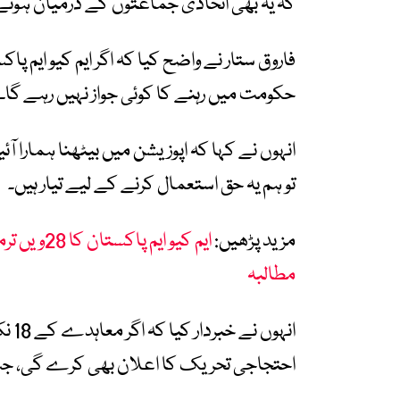
کہ یہ بھی اتحادی جماعتوں کے درمیان ہونے
فاروق ستار نے واضح کیا کہ اگر ایم کیو ایم پ
حکومت میں رہنے کا کوئی جواز نہیں رہے گا۔
انہوں نے کہا کہ اپوزیشن میں بیٹھنا ہمارا آئ
تو ہم یہ حق استعمال کرنے کے لیے تیار ہیں۔
مزید پڑھیں:
ایم کیو ای
مطالبہ
انہو
احتجاجی تحریک کا اعلان بھی کرے گی، جس 