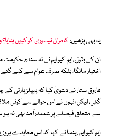
یہ بھی پڑھیں:
کامران ٹیسوری کو کیوں ہٹایا؟ 
ان کے بقول، ایم کیو ایم نے نہ سندھ حکومت م
اختیار مانگا، بلکہ صرف عوام سے کیے گئے 
فاروق ستار نے دعویٰ کیا کہ پیپلز پارٹی کے چیئ
گئی، لیکن انہوں نے اس حوالے سے کوئی ملاق
سے متعلق فیصلے پر عملدرآمد بھی نہ ہو س
ایم کیو ایم رہنما نے کہا کہ اس معاہدے پر و