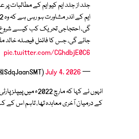
جلد از جلد ایم کیو ایم کے مطالبات پر 
گی، احتجاجی تحریک کب کیسے شروع ہ
جائے گی، جس کا فائنل فیصلہ خالد 
pic.twitter.com/CGhdbjE0C6
July 4, 2026
— Siddique Jan SMT (@SdqJaanSMT)
کے درمیان آخری معاہدہ تھا، تاہم اس کے کس