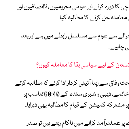
 کا دورہ کرنے اور عوامی محرومیوں، ناانصافیوں اور
عاملہ حل کرنے کا مطالبہ کیا۔
حوالے سے عوام سے مسلسل رابطے میں ہے اور بعد
ی چاہیے۔
یم رہنما نے آئین کے آرٹیکل 149 کے تحت وفاق سے اپنا آئینی کردار ادا کرنے کا مطالبہ کرتے
ہوئے سرکاری ملازمتوں میں کوٹہ سسٹم کے خاتمے، دیہی و شہری سندھ کے 60:40 تناسب پر
مشترکہ کمیشن کے قیام کا مطالبہ بھی دہرایا۔
ے پر عملدرآمد کرانے میں ناکام رہتے ہیں تو صدر