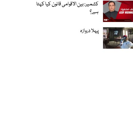
کشمیر: بین الاقوامی قانون کیا کہتا
ہے؟
پہلا دروازہ