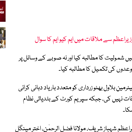
وزیراعظم سے ملاقات میں ایم کیو ایم کا سوال
یں شمولیت کا مطالبہ کیا اور نہ صوبے کے وسائل پر
وعدوں کی تکمیل کا مطالبہ کیا۔
رمین بلاول بھٹو زرداری کو متعدد بار یاد دہانی کرائی
ات نہیں کی، جبکہ سپریم کورٹ کے بلدیاتی نظام
کا۔
زیراعظم شہباز شریف، مولانا فضل الرحمٰن، اختر مینگل