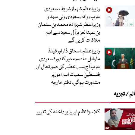
وزیراعظم شہباز شریف سعودی
عرب روانہ، سعودی ولی عہد و
وزیراعظم شہزادہ محمد بن سلمان
بن عبدالعزیز آل سعود سے اہم
ملاقات کریں گے
وزیراعظم، اسحاق ڈار اور فیلڈ
مارشل عاصم منیر کا دورۂ سعودی
عرب آج سے، خطے کی صورتحال اور
فلسطین سمیت اہم امور پر
مشاورت ہوگی، دفتر خارجہ
لم / تجزیہ
گلا سڑا نظام اور وزیر داخلہ کی تقریر