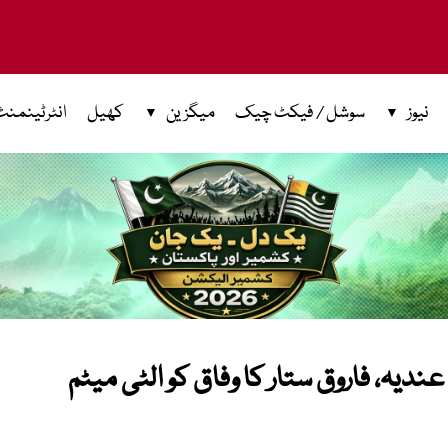
نیوز
سوشل / فیکٹ چیک
میگزین
کھیل
انٹرٹینمنٹ
 عندیہ، فاروق ستار کا وفاق کو الٹی میٹم