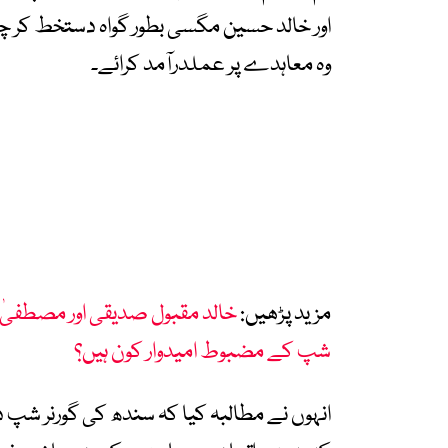
اور خالد حسین مگسی بطور گواہ دستخط کر 
وہ معاہدے پر عملدرآمد کرائے۔
مزید پڑھیں:
خالد مقبول صدیقی اور مصطفیٰ ک
شپ کے مضبوط امیدوار کون ہیں؟
انہوں نے مطالبہ کیا کہ سندھ کی گورنر شپ دوب