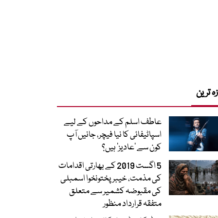
زہ ترین
عاطف اسلم کے مداحوں کے لیے
اسپاٹیفائی کا نیا فیچر، جانیں آپ
کون سے ‘عادیز’ ہیں؟
5 اگست 2019 کے بھارتی اقدامات
کی مذمت، خیبرپختونخوا اسمبلی
کی مقبوضہ کشمیر سے متعلق
متفقہ قرارداد منظور