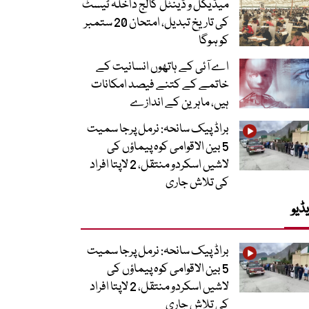
میڈیکل و ڈینٹل کالج داخلہ ٹیسٹ
کی تاریخ تبدیل، امتحان 20 ستمبر
کو ہوگا
اے آئی کے ہاتھوں انسانیت کے
خاتمے کے کتنے فیصد امکانات
ہیں، ماہرین کے اندازے
براڈ پیک سانحہ: نرمل پرجا سمیت
5 بین الاقوامی کوہ پیماؤں کی
لاشیں اسکردو منتقل، 2 لاپتا افراد
کی تلاش جاری
ڈیو
براڈ پیک سانحہ: نرمل پرجا سمیت
5 بین الاقوامی کوہ پیماؤں کی
لاشیں اسکردو منتقل، 2 لاپتا افراد
کی تلاش جاری