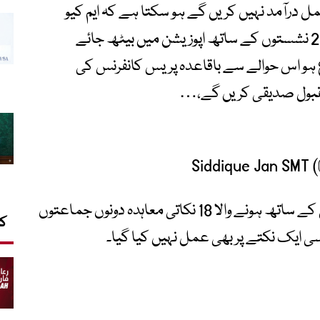
عمل درآمد نہیں کریں گے ہو سکتا ہے کہ ایم کیو
ایم کے اندر مشاورت ہو رہی ہے کہ وہ 22 نشستوں کے ساتھ اپوزیشن میں بیٹھ جائے
و اس حوالے سے باقاعدہ پریس کانفرنس کی
مقبول صدیقی کریں گے،…
انہوں نے کہا کہ مارچ 2022ء میں پیپلز پارٹی کے ساتھ ہونے والا 18 نکاتی معاہدہ دونوں جماعتوں
کا
ی ایک نکتے پر بھی عمل نہیں کیا گیا۔