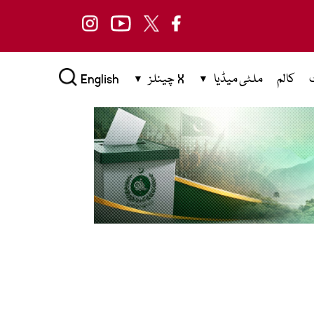
کالم
ملٹی میڈیا
X چینلز
English