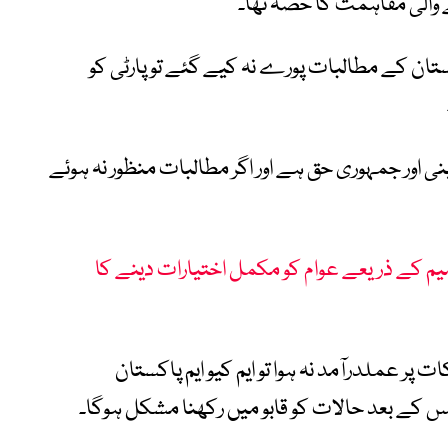
 والی مفاہمت کا حصہ تھا۔
اکستان کے مطالبات پورے نہ کیے گئے تو پارٹی کو
ینی اور جمہوری حق ہے اور اگر مطالبات منظور نہ ہوئے
م پاکستان کا 28ویں ترمیم کے ذریعے عوام کو مکمل اختیارات دینے کا
ں نے خبردار کیا کہ اگر معاہدے کے 18 نکات پر عملدرآمد نہ ہوا تو ایم کیو ایم پاکستان
کے بعد حالات کو قابو میں رکھنا مشکل ہوگا۔