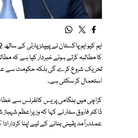
کا مطالبہ کرتے ہوئے خبردار کیا ہے کہ مطا
تحریک شروع کرے گی بلکہ حکومت سے علیحد
استعمال کر سکتی ہے۔
کراچی میں ہنگامی پریس کانفرنس سے خطاب کر
ڈاکٹر فاروق ستار نے کہا کہ وزیراعظم شہب
عملدرآمد یقینی بنانے کے لیے اپنا کردار ادا 